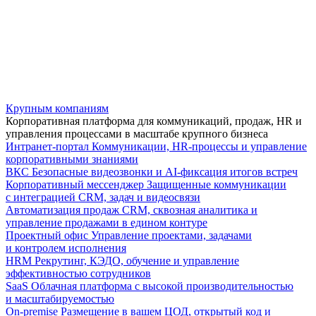
Крупным компаниям
Корпоративная платформа для коммуникаций, продаж, HR и
управления процессами в масштабе крупного бизнеса
Интранет-портал
Коммуникации, HR-процессы и управление
корпоративными знаниями
ВКС
Безопасные видеозвонки и AI-фиксация итогов встреч
Корпоративный мессенджер
Защищенные коммуникации
с интеграцией CRM, задач и видеосвязи
Автоматизация продаж
CRM, сквозная аналитика и
управление продажами в едином контуре
Проектный офис
Управление проектами, задачами
и контролем исполнения
HRM
Рекрутинг, КЭДО, обучение и управление
эффективностью сотрудников
SaaS
Облачная платформа с высокой производительностью
и масштабируемостью
On-premise
Размещение в вашем ЦОД, открытый код и