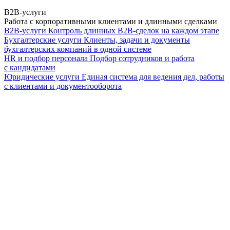
B2B-услуги
Работа с корпоративными клиентами и длинными сделками
B2B-услуги
Контроль длинных B2B-сделок на каждом этапе
Бухгалтерские услуги
Клиенты, задачи и документы
бухгалтерских компаний в одной системе
HR и подбор персонала
Подбор сотрудников и работа
с кандидатами
Юридические услуги
Единая система для ведения дел, работы
с клиентами и документооборота