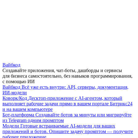
Вайбкод
Создавайте приложения, чат-боты, дашборды и сервисы
для бизнеса самостоятельно, без навыков программирования,
с помощью ИИ
Вайбкод
Всё уже есть внутри: API, серверы, документация,
ИИ-модели
Коворк/Код
Десктоп-приложение с AI-агентом, который
выполняет рабочие задачи прямо в вашем портале Битрикс24
и на вашем компьютере
Бот-платформа
Создавайте ботов за минуты или мигрируйте
из Telegram одним промптом
Модели
Готовые встраиваемые AI-модели для ваших
приложений и ботов. Опишите задачу промптом — получите
рабочее приложение