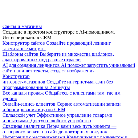
Сайты и магазины
Создание в простом конструкторе с AI-помощником.
Интегрировано в CRM
Конструктор сайтов
Создайте продающий лендинг
за считаные минуты
Шаблоны сайтов
Выберите из множества шаблонов,
адаптированных под разные отрасли
AI для создания лендингов
AI поможет запустить уникальный
сайт, напишет тексты, создаст изображения
Конструктор
интернет-магазинов
Создайте интернет-магазин без
программирования за 2 минуты
Все каналы продаж
Общайтесь с клиентами там, где им
удобно
Онлайн-запись клиентов
Сервис автоматизации записи
и бронирования внутри CRM
Складской учет
Эффективное управление товарами
и остатками. Доступ с любого устройства
Сквозная аналитика
Перед вами весь путь клиента —
от первого визита на сайт до повторных покупок
Интеграция с мессенджерами
Коммуникация с клиентом и