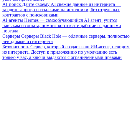
AI-поиск
Дайте своему AI свежие данные из интернета —
за один запрос, со ссылками на источники, без отдельных
контрактов с поисковиками
AI-агенты
Hermes — самообучающийся AI-агент: учится
навыкам из опыта, помнит контекст и работает с данными
портала
Серверы
Серверы Black Hole — облачные серверы, полностью
невидимые из интернета
Безопасность
Сервер, который создаст ваш ИИ-агент, невидим
из интернета. Доступ к приложению по умолчанию есть
только у вас, а ключи выдаются с ограниченными правами