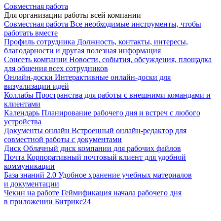
Совместная работа
Для организации работы всей компании
Совместная работа
Все необходимые инструменты, чтобы
работать вместе
Профиль сотрудника
Должность, контакты, интересы,
благодарности и другая полезная информация
Соцсеть компании
Новости, события, обсуждения, площадка
для общения всех сотрудников
Онлайн-доски
Интерактивные онлайн-доски для
визуализации идей
Коллабы
Пространства для работы с внешними командами и
клиентами
Календарь
Планирование рабочего дня и встреч с любого
устройства
Документы онлайн
Встроенный онлайн-редактор для
совместной работы с документами
Диск
Облачный диск компании для рабочих файлов
Почта
Корпоративный почтовый клиент для удобной
коммуникации
База знаний 2.0
Удобное хранение учебных материалов
и документации
Чекин на работе
Геймификация начала рабочего дня
в приложении Битрикс24