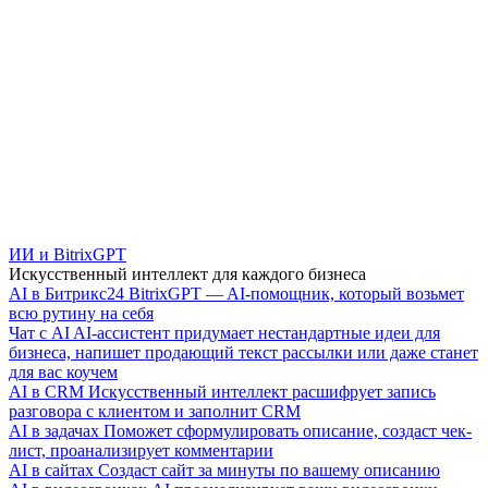
ИИ и BitrixGPT
Искусственный интеллект для каждого бизнеса
AI в Битрикс24
BitrixGPT — AI-помощник, который возьмет
всю рутину на себя
Чат с AI
AI-ассистент придумает нестандартные идеи для
бизнеса, напишет продающий текст рассылки или даже станет
для вас коучем
AI в CRM
Искусственный интеллект расшифрует запись
разговора с клиентом и заполнит CRM
AI в задачах
Поможет сформулировать описание, создаст чек-
лист, проанализирует комментарии
AI в сайтах
Создаст сайт за минуты по вашему описанию