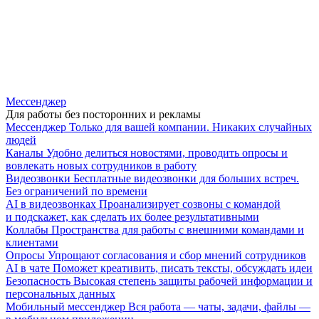
Мессенджер
Для работы без посторонних и рекламы
Мессенджер
Только для вашей компании. Никаких случайных
людей
Каналы
Удобно делиться новостями, проводить опросы и
вовлекать новых сотрудников в работу
Видеозвонки
Бесплатные видеозвонки для больших встреч.
Без ограничений по времени
AI в видеозвонках
Проанализирует созвоны с командой
и подскажет, как сделать их более результативными
Коллабы
Пространства для работы с внешними командами и
клиентами
Опросы
Упрощают согласования и сбор мнений сотрудников
AI в чате
Поможет креативить, писать тексты, обсуждать идеи
Безопасность
Высокая степень защиты рабочей информации и
персональных данных
Мобильный мессенджер
Вся работа — чаты, задачи, файлы —