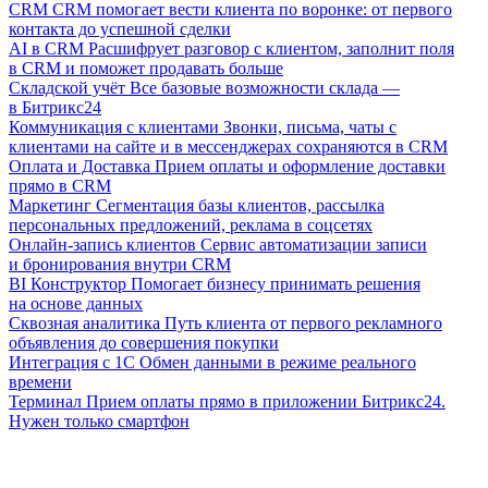
CRM
CRM помогает вести клиента по воронке: от первого
контакта до успешной сделки
AI в CRM
Расшифрует разговор с клиентом, заполнит поля
в CRM и поможет продавать больше
Складской учёт
Все базовые возможности склада —
в Битрикс24
Коммуникация с клиентами
Звонки, письма, чаты с
клиентами на сайте и в мессенджерах сохраняются в CRM
Оплата и Доставка
Прием оплаты и оформление доставки
прямо в CRM
Маркетинг
Сегментация базы клиентов, рассылка
персональных предложений, реклама в соцсетях
Онлайн-запись клиентов
Сервис автоматизации записи
и бронирования внутри CRM
BI Конструктор
Помогает бизнесу принимать решения
на основе данных
Сквозная аналитика
Путь клиента от первого рекламного
объявления до совершения покупки
Интеграция с 1С
Обмен данными в режиме реального
времени
Терминал
Прием оплаты прямо в приложении Битрикс24.
Нужен только смартфон