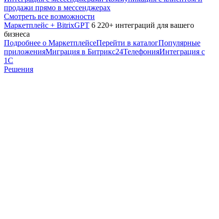
продажи прямо в мессенджерах
Смотреть все возможности
Маркетплейс + BitrixGPT
6 220+ интеграций для вашего
бизнеса
Подробнее о Маркетплейсе
Перейти в каталог
Популярные
приложения
Миграция в Битрикс24
Телефония
Интеграция с
1С
Решения