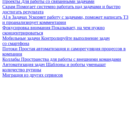
Проекты
Для работы со связанными задачами
Скрам
Помогает системно работать над задачами и быстро
достигать результата
AI в Задачах
Ускоряет работу с задачами, поможет написать ТЗ
и проанализирует комментарии
Фокусировка внимания
Показывает, на чем нужно
сконцентрироваться
Мобильные задачи
Контролируйте выполнение задач
со смартфона
Потоки
Простая автоматизация и саморегуляция процессов в
компании
Коллабы
Пространства для работы с внешними командами
Автоматизация задач
Шаблоны и роботы уменьшат
количество рутины
Миграция из других сервисов