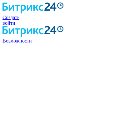
Создать
войти
Возможности