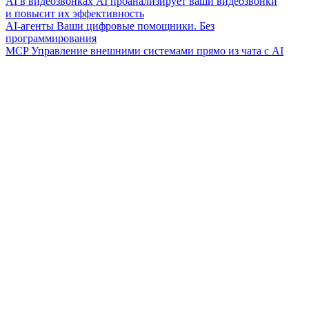
AI в видеозвонках
AI проанализирует ваши видеозвонки
и повысит их эффективность
AI-агенты
Ваши цифровые помощники. Без
программирования
MCP
Управление внешними системами прямо из чата с AI