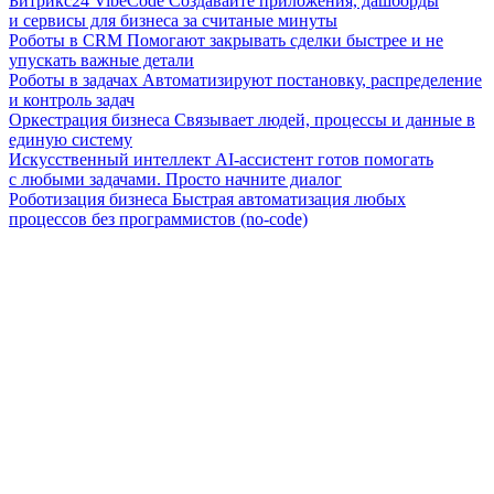
Битрикс24 VibeCode
Создавайте приложения, дашборды
и сервисы для бизнеса за считаные минуты
Роботы в CRM
Помогают закрывать сделки быстрее и не
упускать важные детали
Роботы в задачах
Автоматизируют постановку, распределение
и контроль задач
Оркестрация бизнеса
Связывает людей, процессы и данные в
единую систему
Искусственный интеллект
AI-ассистент готов помогать
с любыми задачами. Просто начните диалог
Роботизация бизнеса
Быстрая автоматизация любых
процессов без программистов (no-code)