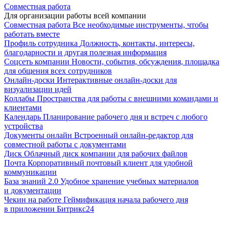
Совместная работа
Для организации работы всей компании
Совместная работа
Все необходимые инструменты, чтобы
работать вместе
Профиль сотрудника
Должность, контакты, интересы,
благодарности и другая полезная информация
Соцсеть компании
Новости, события, обсуждения, площадка
для общения всех сотрудников
Онлайн-доски
Интерактивные онлайн-доски для
визуализации идей
Коллабы
Пространства для работы с внешними командами и
клиентами
Календарь
Планирование рабочего дня и встреч с любого
устройства
Документы онлайн
Встроенный онлайн-редактор для
совместной работы с документами
Диск
Облачный диск компании для рабочих файлов
Почта
Корпоративный почтовый клиент для удобной
коммуникации
База знаний 2.0
Удобное хранение учебных материалов
и документации
Чекин на работе
Геймификация начала рабочего дня
в приложении Битрикс24