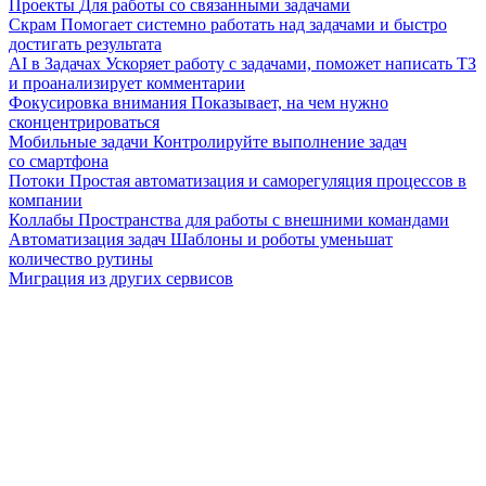
Проекты
Для работы со связанными задачами
Скрам
Помогает системно работать над задачами и быстро
достигать результата
AI в Задачах
Ускоряет работу с задачами, поможет написать ТЗ
и проанализирует комментарии
Фокусировка внимания
Показывает, на чем нужно
сконцентрироваться
Мобильные задачи
Контролируйте выполнение задач
со смартфона
Потоки
Простая автоматизация и саморегуляция процессов в
компании
Коллабы
Пространства для работы с внешними командами
Автоматизация задач
Шаблоны и роботы уменьшат
количество рутины
Миграция из других сервисов