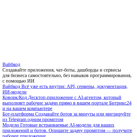
Вайбкод
Создавайте приложения, чат-боты, дашборды и сервисы
для бизнеса самостоятельно, без навыков программирования,
с помощью ИИ
Вайбкод
Всё уже есть внутри: API, серверы, документация,
ИИ-модели
Коворк/Код
Десктоп-приложение с AI-агентом, который
выполняет рабочие задачи прямо в вашем портале Битрикс24
и на вашем компьютере
Бот-платформа
Создавайте ботов за минуты или мигрируйте
из Telegram одним промптом
Модели
Готовые встраиваемые AI-модели для ваших
приложений и ботов. Опишите задачу промптом — получите
рабочее приложение