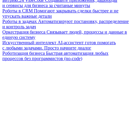
Битрикс24 VibeCode
Создавайте приложения, дашборды
и сервисы для бизнеса за считаные минуты
Роботы в CRM
Помогают закрывать сделки быстрее и не
упускать важные детали
Роботы в задачах
Автоматизируют постановку, распределение
и контроль задач
Оркестрация бизнеса
Связывает людей, процессы и данные в
единую систему
Искусственный интеллект
AI-ассистент готов помогать
с любыми задачами. Просто начните диалог
Роботизация бизнеса
Быстрая автоматизация любых
процессов без программистов (no-code)