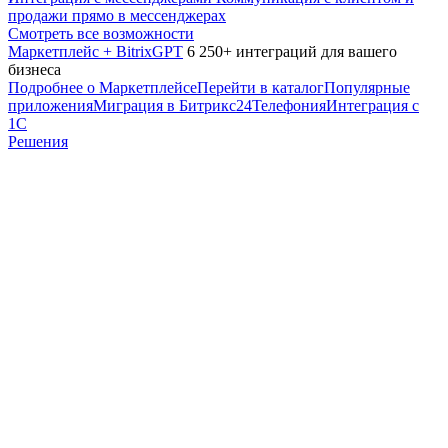
продажи прямо в мессенджерах
Смотреть все возможности
Маркетплейс + BitrixGPT
6 250+ интеграций для вашего
бизнеса
Подробнее о Маркетплейсе
Перейти в каталог
Популярные
приложения
Миграция в Битрикс24
Телефония
Интеграция с
1С
Решения