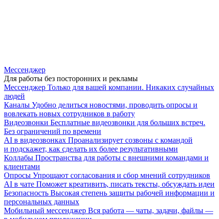
Мессенджер
Для работы без посторонних и рекламы
Мессенджер
Только для вашей компании. Никаких случайных
людей
Каналы
Удобно делиться новостями, проводить опросы и
вовлекать новых сотрудников в работу
Видеозвонки
Бесплатные видеозвонки для больших встреч.
Без ограничений по времени
AI в видеозвонках
Проанализирует созвоны с командой
и подскажет, как сделать их более результативными
Коллабы
Пространства для работы с внешними командами и
клиентами
Опросы
Упрощают согласования и сбор мнений сотрудников
AI в чате
Поможет креативить, писать тексты, обсуждать идеи
Безопасность
Высокая степень защиты рабочей информации и
персональных данных
Мобильный мессенджер
Вся работа — чаты, задачи, файлы —