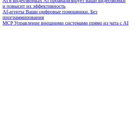
AI в видеозвонках
AI проанализирует ваши видеозвонки
и повысит их эффективность
AI-агенты
Ваши цифровые помощники. Без
программирования
MCP
Управление внешними системами прямо из чата с AI