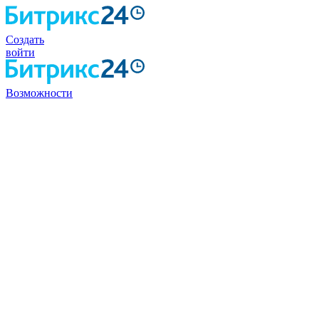
Создать
войти
Возможности