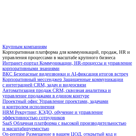
Крупным компаниям
Корпоративная платформа для коммуникаций, продаж, HR и
управления процессами в масштабе крупного бизнеса
Интранет-портал
Коммуникации, HR-процессы и управление
корпоративными знаниями
ВКС
Безопасные видеозвонки и AI-фиксация итогов встреч
Корпоративный мессенджер
Защищенные коммуникации
с интеграцией CRM, задач и видеосвязи
Автоматизация продаж
CRM, сквозная аналитика и
управление продажами в едином контуре
Проектный офис
Управление проектами, задачами
и контролем исполнения
HRM
Рекрутинг, КЭДО, обучение и управление
эффективностью сотрудников
SaaS
Облачная платформа с высокой производительностью
и масштабируемостью
On-premise
Размещение в вашем ЦОД, открытый код и