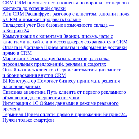
CRM
CRM помогает вести клиента по воронке: от первого
контакта до успешной сделки
AI в CRM
Расшифрует разговор с клиентом, заполнит поля
в CRM и поможет продавать больше
Складской учёт
Все базовые возможности склада —
в Битрикс24
Коммуникация с клиентами
Звонки, письма, чаты с
клиентами на сайте и в мессенджерах сохраняются в CRM
Оплата и Доставка
Прием оплаты и оформление доставки
прямо в CRM
Маркетинг
Сегментация базы клиентов, рассылка
персональных предложений, реклама в соцсетях
Онлайн-запись клиентов
Сервис автоматизации записи
и бронирования внутри CRM
BI Конструктор
Помогает бизнесу принимать решения
на основе данных
Сквозная аналитика
Путь клиента от первого рекламного
объявления до совершения покупки
Интеграция с 1С
Обмен данными в режиме реального
времени
Терминал
Прием оплаты прямо в приложении Битрикс24.
Нужен только смартфон