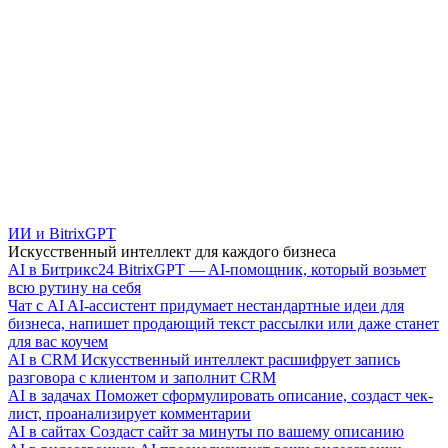
ИИ и BitrixGPT
Искусственный интеллект для каждого бизнеса
AI в Битрикс24
BitrixGPT — AI-помощник, который возьмет
всю рутину на себя
Чат с AI
AI-ассистент придумает нестандартные идеи для
бизнеса, напишет продающий текст рассылки или даже станет
для вас коучем
AI в CRM
Искусственный интеллект расшифрует запись
разговора с клиентом и заполнит CRM
AI в задачах
Поможет сформулировать описание, создаст чек-
лист, проанализирует комментарии
AI в сайтах
Создаст сайт за минуты по вашему описанию