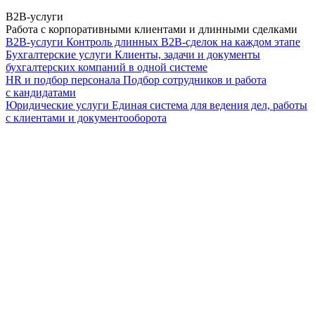
B2B-услуги
Работа с корпоративными клиентами и длинными сделками
B2B-услуги
Контроль длинных B2B-сделок на каждом этапе
Бухгалтерские услуги
Клиенты, задачи и документы
бухгалтерских компаний в одной системе
HR и подбор персонала
Подбор сотрудников и работа
с кандидатами
Юридические услуги
Единая система для ведения дел, работы
с клиентами и документооборота