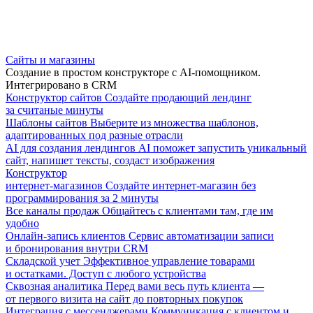
Сайты и магазины
Создание в простом конструкторе с AI-помощником.
Интегрировано в CRM
Конструктор сайтов
Создайте продающий лендинг
за считаные минуты
Шаблоны сайтов
Выберите из множества шаблонов,
адаптированных под разные отрасли
AI для создания лендингов
AI поможет запустить уникальный
сайт, напишет тексты, создаст изображения
Конструктор
интернет-магазинов
Создайте интернет-магазин без
программирования за 2 минуты
Все каналы продаж
Общайтесь с клиентами там, где им
удобно
Онлайн-запись клиентов
Сервис автоматизации записи
и бронирования внутри CRM
Складской учет
Эффективное управление товарами
и остатками. Доступ с любого устройства
Сквозная аналитика
Перед вами весь путь клиента —
от первого визита на сайт до повторных покупок
Интеграция с мессенджерами
Коммуникация с клиентом и