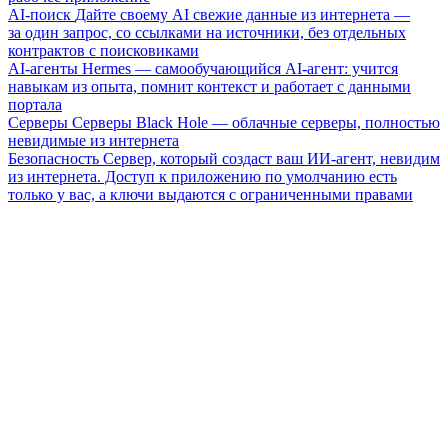
AI-поиск
Дайте своему AI свежие данные из интернета —
за один запрос, со ссылками на источники, без отдельных
контрактов с поисковиками
AI-агенты
Hermes — самообучающийся AI-агент: учится
навыкам из опыта, помнит контекст и работает с данными
портала
Серверы
Серверы Black Hole — облачные серверы, полностью
невидимые из интернета
Безопасность
Сервер, который создаст ваш ИИ-агент, невидим
из интернета. Доступ к приложению по умолчанию есть
только у вас, а ключи выдаются с ограниченными правами