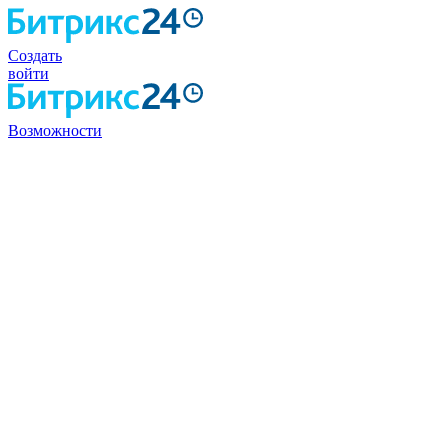
Создать
войти
Возможности