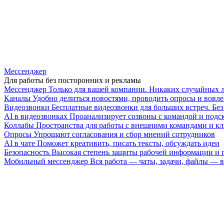
Мессенджер
Для работы без посторонних и рекламы
Мессенджер
Только для вашей компании. Никаких случайных 
Каналы
Удобно делиться новостями, проводить опросы и вовле
Видеозвонки
Бесплатные видеозвонки для больших встреч. Бе
AI в видеозвонках
Проанализирует созвоны с командой и подск
Коллабы
Пространства для работы с внешними командами и к
Опросы
Упрощают согласования и сбор мнений сотрудников
AI в чате
Поможет креативить, писать тексты, обсуждать идеи
Безопасность
Высокая степень защиты рабочей информации и
Мобильный мессенджер
Вся работа — чаты, задачи, файлы —