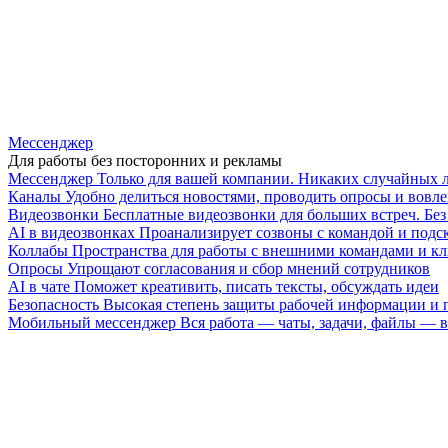
Мессенджер
Для работы без посторонних и рекламы
Мессенджер
Только для вашей компании. Никаких случайных 
Каналы
Удобно делиться новостями, проводить опросы и вовле
Видеозвонки
Бесплатные видеозвонки для больших встреч. Бе
AI в видеозвонках
Проанализирует созвоны с командой и подск
Коллабы
Пространства для работы с внешними командами и к
Опросы
Упрощают согласования и сбор мнений сотрудников
AI в чате
Поможет креативить, писать тексты, обсуждать идеи
Безопасность
Высокая степень защиты рабочей информации и
Мобильный мессенджер
Вся работа — чаты, задачи, файлы —