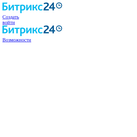
Создать
войти
Возможности