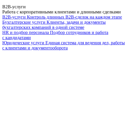
B2B-услуги
Работа с корпоративными клиентами и длинными сделками
B2B-услуги
Контроль длинных B2B-сделок на каждом этапе
Бухгалтерские услуги
Клиенты, задачи и документы
бухгалтерских компаний в одной системе
HR и подбор персонала
Подбор сотрудников и работа
с кандидатами
Юридические услуги
Единая система для ведения дел, работы
с клиентами и документооборота