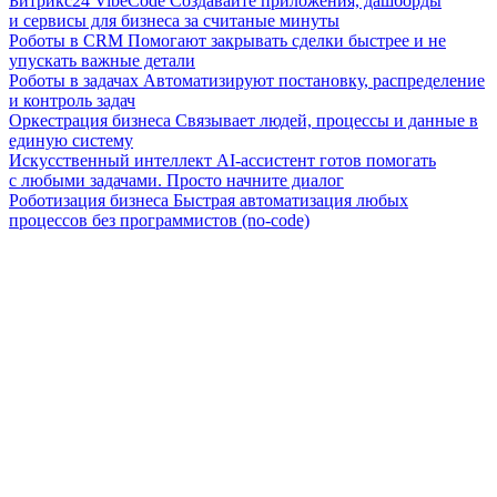
Битрикс24 VibeCode
Создавайте приложения, дашборды
и сервисы для бизнеса за считаные минуты
Роботы в CRM
Помогают закрывать сделки быстрее и не
упускать важные детали
Роботы в задачах
Автоматизируют постановку, распределение
и контроль задач
Оркестрация бизнеса
Связывает людей, процессы и данные в
единую систему
Искусственный интеллект
AI-ассистент готов помогать
с любыми задачами. Просто начните диалог
Роботизация бизнеса
Быстрая автоматизация любых
процессов без программистов (no-code)