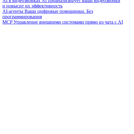
AI в видеозвонках
AI проанализирует ваши видеозвонки
и повысит их эффективность
AI-агенты
Ваши цифровые помощники. Без
программирования
MCP
Управление внешними системами прямо из чата с AI