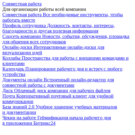
Совместная работа
Для организации работы всей компании
Совместная работа
Все необходимые инструменты, чтобы
работать вместе
Профиль сотрудника
Должность, контакты, интересы,
благодарности и другая полезная информация
Соцсеть компании
Новости, события, обсуждения, площадка
для общения всех сотрудников
Онлайн-доски
Интерактивные онлайн-доски для
визуализации идей
Коллабы
Пространства для работы с внешними командами и
клиентами
Календарь
Планирование рабочего дня и встреч с любого
устройства
Документы онлайн
Встроенный онлайн-редактор для
совместной работы с документами
Диск
Облачный диск компании для рабочих файлов
Почта
Корпоративный почтовый клиент для удобной
коммуникации
База знаний 2.0
Удобное хранение учебных материалов
и документации
Чекин на работе
Геймификация начала рабочего дня
в приложении Битрикс24