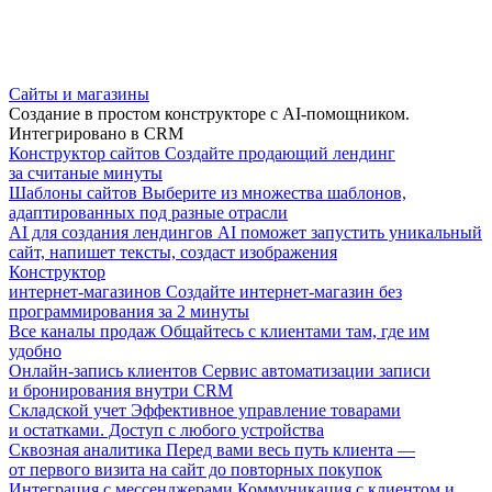
Сайты и магазины
Создание в простом конструкторе с AI-помощником.
Интегрировано в CRM
Конструктор сайтов
Создайте продающий лендинг
за считаные минуты
Шаблоны сайтов
Выберите из множества шаблонов,
адаптированных под разные отрасли
AI для создания лендингов
AI поможет запустить уникальный
сайт, напишет тексты, создаст изображения
Конструктор
интернет-магазинов
Создайте интернет-магазин без
программирования за 2 минуты
Все каналы продаж
Общайтесь с клиентами там, где им
удобно
Онлайн-запись клиентов
Сервис автоматизации записи
и бронирования внутри CRM
Складской учет
Эффективное управление товарами
и остатками. Доступ с любого устройства
Сквозная аналитика
Перед вами весь путь клиента —
от первого визита на сайт до повторных покупок
Интеграция с мессенджерами
Коммуникация с клиентом и