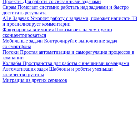
Проекты
Для работы со связанными задачами
Скрам
Помогает системно работать над задачами и быстро
достигать результата
AI в Задачах
Ускоряет работу с задачами, поможет написать ТЗ
и проанализирует комментарии
Фокусировка внимания
Показывает, на чем нужно
сконцентрироваться
Мобильные задачи
Контролируйте выполнение задач
со смартфона
Потоки
Простая автоматизация и саморегуляция процессов в
компании
Коллабы
Пространства для работы с внешними командами
Автоматизация задач
Шаблоны и роботы уменьшат
количество рутины
Миграция из других сервисов