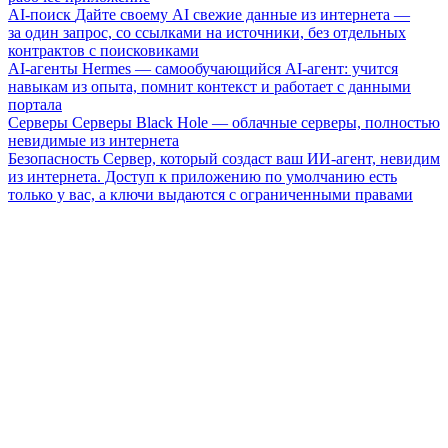
AI-поиск
Дайте своему AI свежие данные из интернета —
за один запрос, со ссылками на источники, без отдельных
контрактов с поисковиками
AI-агенты
Hermes — самообучающийся AI-агент: учится
навыкам из опыта, помнит контекст и работает с данными
портала
Серверы
Серверы Black Hole — облачные серверы, полностью
невидимые из интернета
Безопасность
Сервер, который создаст ваш ИИ-агент, невидим
из интернета. Доступ к приложению по умолчанию есть
только у вас, а ключи выдаются с ограниченными правами