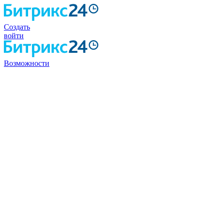
Создать
войти
Возможности