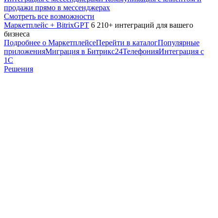
продажи прямо в мессенджерах
Смотреть все возможности
Маркетплейс + BitrixGPT
6 210+ интеграций для вашего
бизнеса
Подробнее о Маркетплейсе
Перейти в каталог
Популярные
приложения
Миграция в Битрикс24
Телефония
Интеграция с
1С
Решения