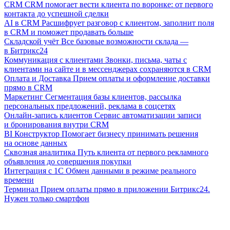
CRM
CRM помогает вести клиента по воронке: от первого
контакта до успешной сделки
AI в CRM
Расшифрует разговор с клиентом, заполнит поля
в CRM и поможет продавать больше
Складской учёт
Все базовые возможности склада —
в Битрикс24
Коммуникация с клиентами
Звонки, письма, чаты с
клиентами на сайте и в мессенджерах сохраняются в CRM
Оплата и Доставка
Прием оплаты и оформление доставки
прямо в CRM
Маркетинг
Сегментация базы клиентов, рассылка
персональных предложений, реклама в соцсетях
Онлайн-запись клиентов
Сервис автоматизации записи
и бронирования внутри CRM
BI Конструктор
Помогает бизнесу принимать решения
на основе данных
Сквозная аналитика
Путь клиента от первого рекламного
объявления до совершения покупки
Интеграция с 1С
Обмен данными в режиме реального
времени
Терминал
Прием оплаты прямо в приложении Битрикс24.
Нужен только смартфон