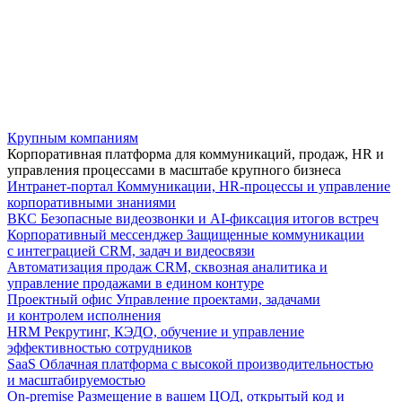
Крупным компаниям
Корпоративная платформа для коммуникаций, продаж, HR и
управления процессами в масштабе крупного бизнеса
Интранет-портал
Коммуникации, HR-процессы и управление
корпоративными знаниями
ВКС
Безопасные видеозвонки и AI-фиксация итогов встреч
Корпоративный мессенджер
Защищенные коммуникации
с интеграцией CRM, задач и видеосвязи
Автоматизация продаж
CRM, сквозная аналитика и
управление продажами в едином контуре
Проектный офис
Управление проектами, задачами
и контролем исполнения
HRM
Рекрутинг, КЭДО, обучение и управление
эффективностью сотрудников
SaaS
Облачная платформа с высокой производительностью
и масштабируемостью
On-premise
Размещение в вашем ЦОД, открытый код и