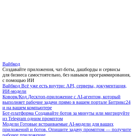
Вайбкод
Создавайте приложения, чат-боты, дашборды и сервисы
для бизнеса самостоятельно, без навыков программирования,
с помощью ИИ
Вайбкод
Всё уже есть внутри: API, серверы, документация,
ИИ-модели
Коворк/Код
Десктоп-приложение с AI-агентом, который
выполняет рабочие задачи прямо в вашем портале Битрикс24
и на вашем компьютере
Бот-платформа
Создавайте ботов за минуты или мигрируйте
из Telegram одним промптом
Модели
Готовые встраиваемые AI-модели для ваших
приложений и ботов. Опишите задачу промптом — получите
рабочее приложение