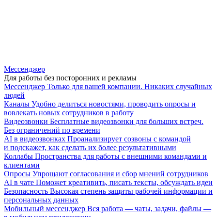
Мессенджер
Для работы без посторонних и рекламы
Мессенджер
Только для вашей компании. Никаких случайных
людей
Каналы
Удобно делиться новостями, проводить опросы и
вовлекать новых сотрудников в работу
Видеозвонки
Бесплатные видеозвонки для больших встреч.
Без ограничений по времени
AI в видеозвонках
Проанализирует созвоны с командой
и подскажет, как сделать их более результативными
Коллабы
Пространства для работы с внешними командами и
клиентами
Опросы
Упрощают согласования и сбор мнений сотрудников
AI в чате
Поможет креативить, писать тексты, обсуждать идеи
Безопасность
Высокая степень защиты рабочей информации и
персональных данных
Мобильный мессенджер
Вся работа — чаты, задачи, файлы —