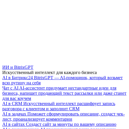
ИИ и BitrixGPT
Искусственный интеллект для каждого бизнеса
AI в Битрикс24
BitrixGPT — AI-помощник, который возьмет
всю рутину на себя
Чат с AI
AI-ассистент придумает нестандартные идеи для
бизнеса, напишет продающий текст рассылки или даже станет
для вас коучем
AI в CRM
Искусственный интеллект расшифрует запись
разговора с клиентом и заполнит CRM
AI в задачах
Поможет сформулировать описание, создаст чек-
лист, проанализирует комментарии
AI в сайтах
Создаст сайт за минуты по вашему описанию