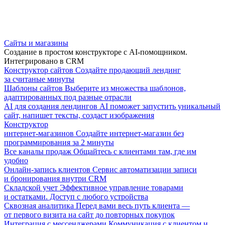
Сайты и магазины
Создание в простом конструкторе с AI-помощником.
Интегрировано в CRM
Конструктор сайтов
Создайте продающий лендинг
за считаные минуты
Шаблоны сайтов
Выберите из множества шаблонов,
адаптированных под разные отрасли
AI для создания лендингов
AI поможет запустить уникальный
сайт, напишет тексты, создаст изображения
Конструктор
интернет-магазинов
Создайте интернет-магазин без
программирования за 2 минуты
Все каналы продаж
Общайтесь с клиентами там, где им
удобно
Онлайн-запись клиентов
Сервис автоматизации записи
и бронирования внутри CRM
Складской учет
Эффективное управление товарами
и остатками. Доступ с любого устройства
Сквозная аналитика
Перед вами весь путь клиента —
от первого визита на сайт до повторных покупок
Интеграция с мессенджерами
Коммуникация с клиентом и