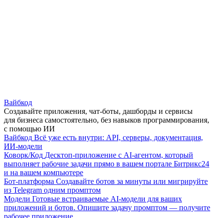
Вайбкод
Создавайте приложения, чат-боты, дашборды и сервисы
для бизнеса самостоятельно, без навыков программирования,
с помощью ИИ
Вайбкод
Всё уже есть внутри: API, серверы, документация,
ИИ-модели
Коворк/Код
Десктоп-приложение с AI-агентом, который
выполняет рабочие задачи прямо в вашем портале Битрикс24
и на вашем компьютере
Бот-платформа
Создавайте ботов за минуты или мигрируйте
из Telegram одним промптом
Модели
Готовые встраиваемые AI-модели для ваших
приложений и ботов. Опишите задачу промптом — получите
рабочее приложение