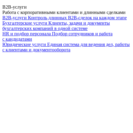
B2B-услуги
Работа с корпоративными клиентами и длинными сделками
B2B-услуги
Контроль длинных B2B-сделок на каждом этапе
Бухгалтерские услуги
Клиенты, задачи и документы
бухгалтерских компаний в одной системе
HR и подбор персонала
Подбор сотрудников и работа
с кандидатами
Юридические услуги
Единая система для ведения дел, работы
с клиентами и документооборота