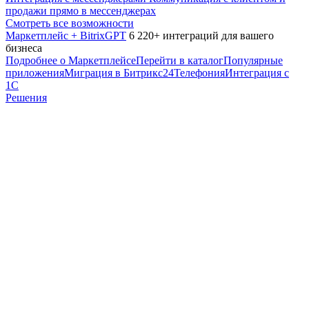
продажи прямо в мессенджерах
Смотреть все возможности
Маркетплейс + BitrixGPT
6 220+ интеграций для вашего
бизнеса
Подробнее о Маркетплейсе
Перейти в каталог
Популярные
приложения
Миграция в Битрикс24
Телефония
Интеграция с
1С
Решения