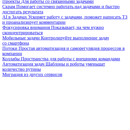
Проекты
Для работы со связанными задачами
Скрам
Помогает системно работать над задачами и быстро
достигать результата
AI в Задачах
Ускоряет работу с задачами, поможет написать ТЗ
и проанализирует комментарии
Фокусировка внимания
Показывает, на чем нужно
сконцентрироваться
Мобильные задачи
Контролируйте выполнение задач
со смартфона
Потоки
Простая автоматизация и саморегуляция процессов в
компании
Коллабы
Пространства для работы с внешними командами
Автоматизация задач
Шаблоны и роботы уменьшат
количество рутины
Миграция из других сервисов