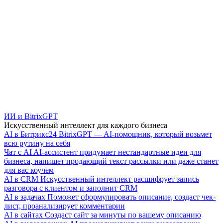
ИИ и BitrixGPT
Искусственный интеллект для каждого бизнеса
AI в Битрикс24
BitrixGPT — AI-помощник, который возьмет
всю рутину на себя
Чат с AI
AI-ассистент придумает нестандартные идеи для
бизнеса, напишет продающий текст рассылки или даже станет
для вас коучем
AI в CRM
Искусственный интеллект расшифрует запись
разговора с клиентом и заполнит CRM
AI в задачах
Поможет сформулировать описание, создаст чек-
лист, проанализирует комментарии
AI в сайтах
Создаст сайт за минуты по вашему описанию