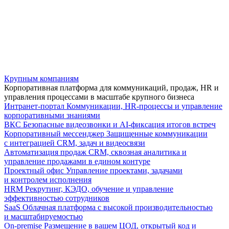
Крупным компаниям
Корпоративная платформа для коммуникаций, продаж, HR и
управления процессами в масштабе крупного бизнеса
Интранет-портал
Коммуникации, HR-процессы и управление
корпоративными знаниями
ВКС
Безопасные видеозвонки и AI-фиксация итогов встреч
Корпоративный мессенджер
Защищенные коммуникации
с интеграцией CRM, задач и видеосвязи
Автоматизация продаж
CRM, сквозная аналитика и
управление продажами в едином контуре
Проектный офис
Управление проектами, задачами
и контролем исполнения
HRM
Рекрутинг, КЭДО, обучение и управление
эффективностью сотрудников
SaaS
Облачная платформа с высокой производительностью
и масштабируемостью
On-premise
Размещение в вашем ЦОД, открытый код и