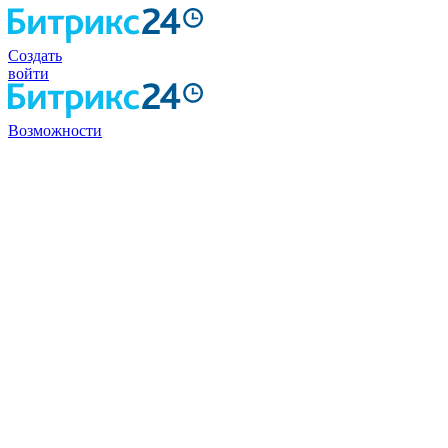
Создать
войти
Возможности