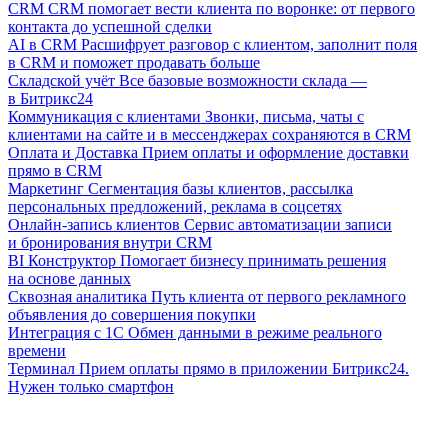
CRM
CRM помогает вести клиента по воронке: от первого
контакта до успешной сделки
AI в CRM
Расшифрует разговор с клиентом, заполнит поля
в CRM и поможет продавать больше
Складской учёт
Все базовые возможности склада —
в Битрикс24
Коммуникация с клиентами
Звонки, письма, чаты с
клиентами на сайте и в мессенджерах сохраняются в CRM
Оплата и Доставка
Прием оплаты и оформление доставки
прямо в CRM
Маркетинг
Сегментация базы клиентов, рассылка
персональных предложений, реклама в соцсетях
Онлайн-запись клиентов
Сервис автоматизации записи
и бронирования внутри CRM
BI Конструктор
Помогает бизнесу принимать решения
на основе данных
Сквозная аналитика
Путь клиента от первого рекламного
объявления до совершения покупки
Интеграция с 1С
Обмен данными в режиме реального
времени
Терминал
Прием оплаты прямо в приложении Битрикс24.
Нужен только смартфон