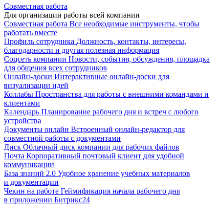
Совместная работа
Для организации работы всей компании
Совместная работа
Все необходимые инструменты, чтобы
работать вместе
Профиль сотрудника
Должность, контакты, интересы,
благодарности и другая полезная информация
Соцсеть компании
Новости, события, обсуждения, площадка
для общения всех сотрудников
Онлайн-доски
Интерактивные онлайн-доски для
визуализации идей
Коллабы
Пространства для работы с внешними командами и
клиентами
Календарь
Планирование рабочего дня и встреч с любого
устройства
Документы онлайн
Встроенный онлайн-редактор для
совместной работы с документами
Диск
Облачный диск компании для рабочих файлов
Почта
Корпоративный почтовый клиент для удобной
коммуникации
База знаний 2.0
Удобное хранение учебных материалов
и документации
Чекин на работе
Геймификация начала рабочего дня
в приложении Битрикс24