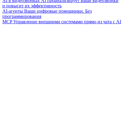
AI в видеозвонках
AI проанализирует ваши видеозвонки
и повысит их эффективность
AI-агенты
Ваши цифровые помощники. Без
программирования
MCP
Управление внешними системами прямо из чата с AI