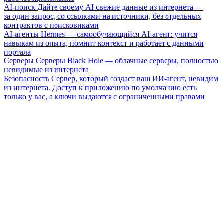
AI-поиск
Дайте своему AI свежие данные из интернета —
за один запрос, со ссылками на источники, без отдельных
контрактов с поисковиками
AI-агенты
Hermes — самообучающийся AI-агент: учится
навыкам из опыта, помнит контекст и работает с данными
портала
Серверы
Серверы Black Hole — облачные серверы, полностью
невидимые из интернета
Безопасность
Сервер, который создаст ваш ИИ-агент, невидим
из интернета. Доступ к приложению по умолчанию есть
только у вас, а ключи выдаются с ограниченными правами