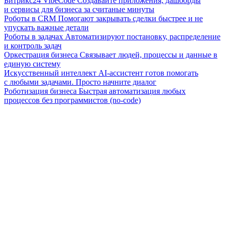
Битрикс24 VibeCode
Создавайте приложения, дашборды
и сервисы для бизнеса за считаные минуты
Роботы в CRM
Помогают закрывать сделки быстрее и не
упускать важные детали
Роботы в задачах
Автоматизируют постановку, распределение
и контроль задач
Оркестрация бизнеса
Связывает людей, процессы и данные в
единую систему
Искусственный интеллект
AI-ассистент готов помогать
с любыми задачами. Просто начните диалог
Роботизация бизнеса
Быстрая автоматизация любых
процессов без программистов (no-code)