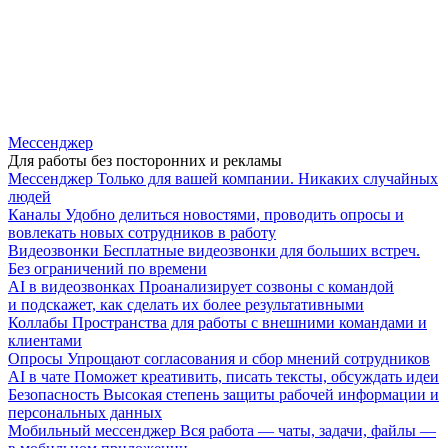
Мессенджер
Для работы без посторонних и рекламы
Мессенджер
Только для вашей компании. Никаких случайных
людей
Каналы
Удобно делиться новостями, проводить опросы и
вовлекать новых сотрудников в работу
Видеозвонки
Бесплатные видеозвонки для больших встреч.
Без ограничений по времени
AI в видеозвонках
Проанализирует созвоны с командой
и подскажет, как сделать их более результативными
Коллабы
Пространства для работы с внешними командами и
клиентами
Опросы
Упрощают согласования и сбор мнений сотрудников
AI в чате
Поможет креативить, писать тексты, обсуждать идеи
Безопасность
Высокая степень защиты рабочей информации и
персональных данных
Мобильный мессенджер
Вся работа — чаты, задачи, файлы —