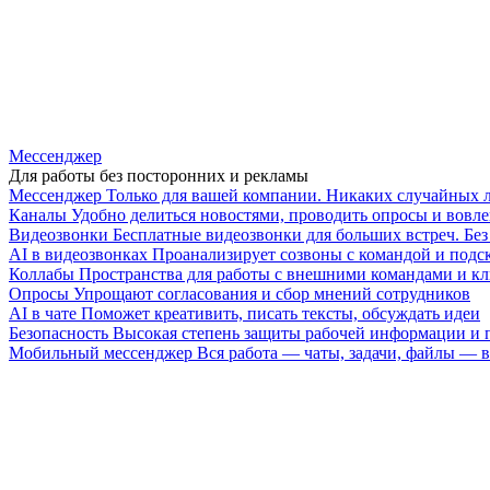
Мессенджер
Для работы без посторонних и рекламы
Мессенджер
Только для вашей компании. Никаких случайных 
Каналы
Удобно делиться новостями, проводить опросы и вовле
Видеозвонки
Бесплатные видеозвонки для больших встреч. Бе
AI в видеозвонках
Проанализирует созвоны с командой и подск
Коллабы
Пространства для работы с внешними командами и к
Опросы
Упрощают согласования и сбор мнений сотрудников
AI в чате
Поможет креативить, писать тексты, обсуждать идеи
Безопасность
Высокая степень защиты рабочей информации и
Мобильный мессенджер
Вся работа — чаты, задачи, файлы —