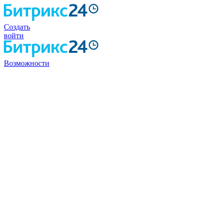
Создать
войти
Возможности