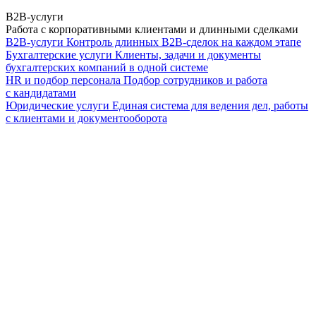
B2B-услуги
Работа с корпоративными клиентами и длинными сделками
B2B-услуги
Контроль длинных B2B-сделок на каждом этапе
Бухгалтерские услуги
Клиенты, задачи и документы
бухгалтерских компаний в одной системе
HR и подбор персонала
Подбор сотрудников и работа
с кандидатами
Юридические услуги
Единая система для ведения дел, работы
с клиентами и документооборота