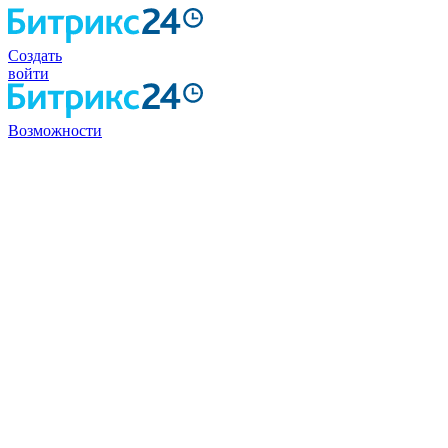
Создать
войти
Возможности