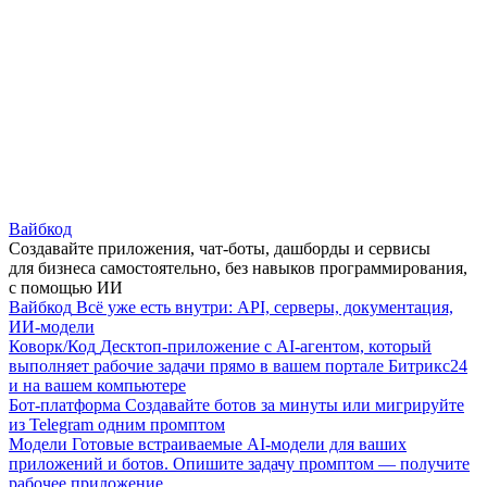
Вайбкод
Создавайте приложения, чат-боты, дашборды и сервисы
для бизнеса самостоятельно, без навыков программирования,
с помощью ИИ
Вайбкод
Всё уже есть внутри: API, серверы, документация,
ИИ-модели
Коворк/Код
Десктоп-приложение с AI-агентом, который
выполняет рабочие задачи прямо в вашем портале Битрикс24
и на вашем компьютере
Бот-платформа
Создавайте ботов за минуты или мигрируйте
из Telegram одним промптом
Модели
Готовые встраиваемые AI-модели для ваших
приложений и ботов. Опишите задачу промптом — получите
рабочее приложение