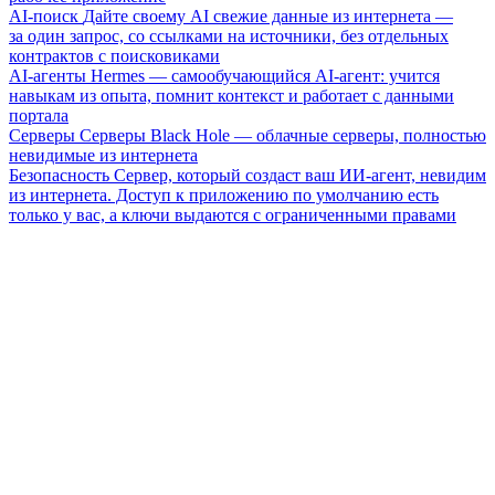
AI-поиск
Дайте своему AI свежие данные из интернета —
за один запрос, со ссылками на источники, без отдельных
контрактов с поисковиками
AI-агенты
Hermes — самообучающийся AI-агент: учится
навыкам из опыта, помнит контекст и работает с данными
портала
Серверы
Серверы Black Hole — облачные серверы, полностью
невидимые из интернета
Безопасность
Сервер, который создаст ваш ИИ-агент, невидим
из интернета. Доступ к приложению по умолчанию есть
только у вас, а ключи выдаются с ограниченными правами