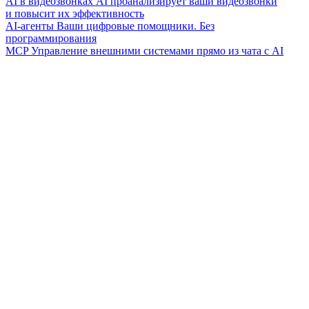
AI в видеозвонках
AI проанализирует ваши видеозвонки
и повысит их эффективность
AI-агенты
Ваши цифровые помощники. Без
программирования
MCP
Управление внешними системами прямо из чата с AI