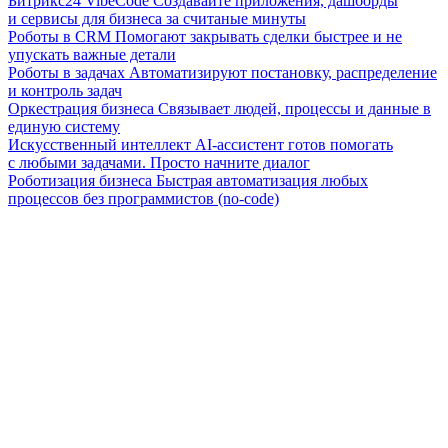
Битрикс24 VibeCode
Создавайте приложения, дашборды
и сервисы для бизнеса за считаные минуты
Роботы в CRM
Помогают закрывать сделки быстрее и не
упускать важные детали
Роботы в задачах
Автоматизируют постановку, распределение
и контроль задач
Оркестрация бизнеса
Связывает людей, процессы и данные в
единую систему
Искусственный интеллект
AI-ассистент готов помогать
с любыми задачами. Просто начните диалог
Роботизация бизнеса
Быстрая автоматизация любых
процессов без программистов (no-code)