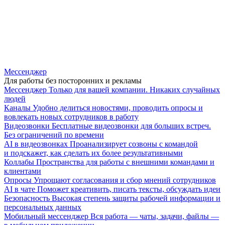
Мессенджер
Для работы без посторонних и рекламы
Мессенджер
Только для вашей компании. Никаких случайных
людей
Каналы
Удобно делиться новостями, проводить опросы и
вовлекать новых сотрудников в работу
Видеозвонки
Бесплатные видеозвонки для больших встреч.
Без ограничений по времени
AI в видеозвонках
Проанализирует созвоны с командой
и подскажет, как сделать их более результативными
Коллабы
Пространства для работы с внешними командами и
клиентами
Опросы
Упрощают согласования и сбор мнений сотрудников
AI в чате
Поможет креативить, писать тексты, обсуждать идеи
Безопасность
Высокая степень защиты рабочей информации и
персональных данных
Мобильный мессенджер
Вся работа — чаты, задачи, файлы —