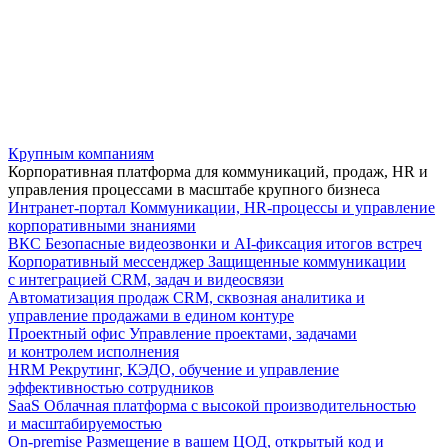
Крупным компаниям
Корпоративная платформа для коммуникаций, продаж, HR и
управления процессами в масштабе крупного бизнеса
Интранет-портал
Коммуникации, HR-процессы и управление
корпоративными знаниями
ВКС
Безопасные видеозвонки и AI-фиксация итогов встреч
Корпоративный мессенджер
Защищенные коммуникации
с интеграцией CRM, задач и видеосвязи
Автоматизация продаж
CRM, сквозная аналитика и
управление продажами в едином контуре
Проектный офис
Управление проектами, задачами
и контролем исполнения
HRM
Рекрутинг, КЭДО, обучение и управление
эффективностью сотрудников
SaaS
Облачная платформа с высокой производительностью
и масштабируемостью
On-premise
Размещение в вашем ЦОД, открытый код и