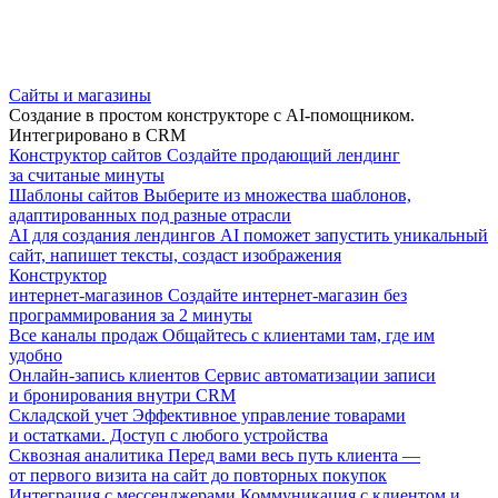
Сайты и магазины
Создание в простом конструкторе с AI-помощником.
Интегрировано в CRM
Конструктор сайтов
Создайте продающий лендинг
за считаные минуты
Шаблоны сайтов
Выберите из множества шаблонов,
адаптированных под разные отрасли
AI для создания лендингов
AI поможет запустить уникальный
сайт, напишет тексты, создаст изображения
Конструктор
интернет-магазинов
Создайте интернет-магазин без
программирования за 2 минуты
Все каналы продаж
Общайтесь с клиентами там, где им
удобно
Онлайн-запись клиентов
Сервис автоматизации записи
и бронирования внутри CRM
Складской учет
Эффективное управление товарами
и остатками. Доступ с любого устройства
Сквозная аналитика
Перед вами весь путь клиента —
от первого визита на сайт до повторных покупок
Интеграция с мессенджерами
Коммуникация с клиентом и