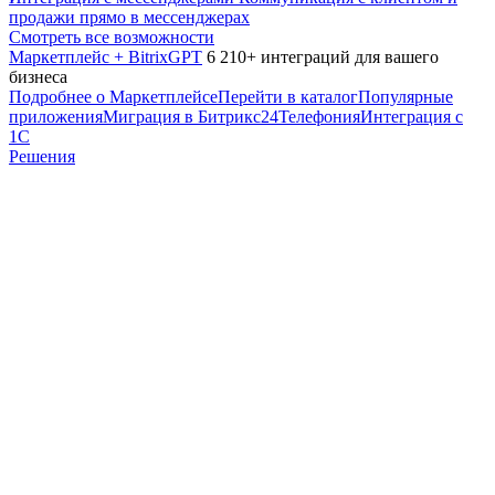
продажи прямо в мессенджерах
Смотреть все возможности
Маркетплейс + BitrixGPT
6 210+ интеграций для вашего
бизнеса
Подробнее о Маркетплейсе
Перейти в каталог
Популярные
приложения
Миграция в Битрикс24
Телефония
Интеграция с
1С
Решения