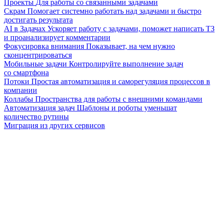
Проекты
Для работы со связанными задачами
Скрам
Помогает системно работать над задачами и быстро
достигать результата
AI в Задачах
Ускоряет работу с задачами, поможет написать ТЗ
и проанализирует комментарии
Фокусировка внимания
Показывает, на чем нужно
сконцентрироваться
Мобильные задачи
Контролируйте выполнение задач
со смартфона
Потоки
Простая автоматизация и саморегуляция процессов в
компании
Коллабы
Пространства для работы с внешними командами
Автоматизация задач
Шаблоны и роботы уменьшат
количество рутины
Миграция из других сервисов