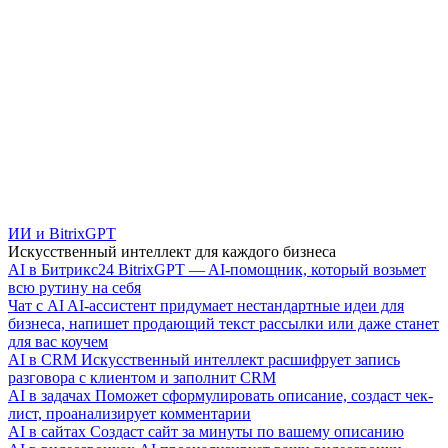
ИИ и BitrixGPT
Искусственный интеллект для каждого бизнеса
AI в Битрикс24
BitrixGPT — AI-помощник, который возьмет
всю рутину на себя
Чат с AI
AI-ассистент придумает нестандартные идеи для
бизнеса, напишет продающий текст рассылки или даже станет
для вас коучем
AI в CRM
Искусственный интеллект расшифрует запись
разговора с клиентом и заполнит CRM
AI в задачах
Поможет сформулировать описание, создаст чек-
лист, проанализирует комментарии
AI в сайтах
Создаст сайт за минуты по вашему описанию