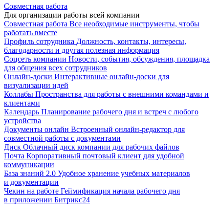
Совместная работа
Для организации работы всей компании
Совместная работа
Все необходимые инструменты, чтобы
работать вместе
Профиль сотрудника
Должность, контакты, интересы,
благодарности и другая полезная информация
Соцсеть компании
Новости, события, обсуждения, площадка
для общения всех сотрудников
Онлайн-доски
Интерактивные онлайн-доски для
визуализации идей
Коллабы
Пространства для работы с внешними командами и
клиентами
Календарь
Планирование рабочего дня и встреч с любого
устройства
Документы онлайн
Встроенный онлайн-редактор для
совместной работы с документами
Диск
Облачный диск компании для рабочих файлов
Почта
Корпоративный почтовый клиент для удобной
коммуникации
База знаний 2.0
Удобное хранение учебных материалов
и документации
Чекин на работе
Геймификация начала рабочего дня
в приложении Битрикс24