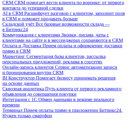
CRM
CRM помогает вести клиента по воронке: от первого
контакта до успешной сделки
AI в CRM
Расшифрует разговор с клиентом, заполнит поля
в CRM и поможет продавать больше
Складской учёт
Все базовые возможности склада —
в Битрикс24
Коммуникация с клиентами
Звонки, письма, чаты с
клиентами на сайте и в мессенджерах сохраняются в CRM
Оплата и Доставка
Прием оплаты и оформление доставки
прямо в CRM
Маркетинг
Сегментация базы клиентов, рассылка
персональных предложений, реклама в соцсетях
Онлайн-запись клиентов
Сервис автоматизации записи
и бронирования внутри CRM
BI Конструктор
Помогает бизнесу принимать решения
на основе данных
Сквозная аналитика
Путь клиента от первого рекламного
объявления до совершения покупки
Интеграция с 1С
Обмен данными в режиме реального
времени
Терминал
Прием оплаты прямо в приложении Битрикс24.
Нужен только смартфон