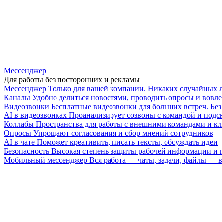
Мессенджер
Для работы без посторонних и рекламы
Мессенджер
Только для вашей компании. Никаких случайных 
Каналы
Удобно делиться новостями, проводить опросы и вовле
Видеозвонки
Бесплатные видеозвонки для больших встреч. Бе
AI в видеозвонках
Проанализирует созвоны с командой и подск
Коллабы
Пространства для работы с внешними командами и к
Опросы
Упрощают согласования и сбор мнений сотрудников
AI в чате
Поможет креативить, писать тексты, обсуждать идеи
Безопасность
Высокая степень защиты рабочей информации и
Мобильный мессенджер
Вся работа — чаты, задачи, файлы —