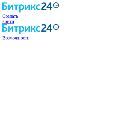
Создать
войти
Возможности