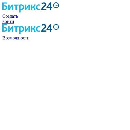
Создать
войти
Возможности