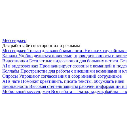
Мессенджер
Для работы без посторонних и рекламы
Мессенджер
Только для вашей компании. Никаких случайных 
Каналы
Удобно делиться новостями, проводить опросы и вовле
Видеозвонки
Бесплатные видеозвонки для больших встреч. Бе
AI в видеозвонках
Проанализирует созвоны с командой и подск
Коллабы
Пространства для работы с внешними командами и к
Опросы
Упрощают согласования и сбор мнений сотрудников
AI в чате
Поможет креативить, писать тексты, обсуждать идеи
Безопасность
Высокая степень защиты рабочей информации и
Мобильный мессенджер
Вся работа — чаты, задачи, файлы —