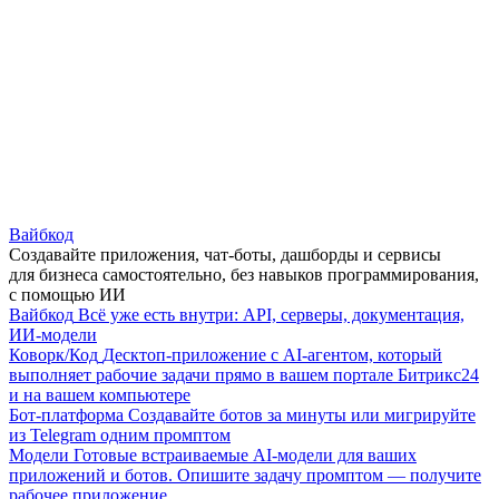
Вайбкод
Создавайте приложения, чат-боты, дашборды и сервисы
для бизнеса самостоятельно, без навыков программирования,
с помощью ИИ
Вайбкод
Всё уже есть внутри: API, серверы, документация,
ИИ-модели
Коворк/Код
Десктоп-приложение с AI-агентом, который
выполняет рабочие задачи прямо в вашем портале Битрикс24
и на вашем компьютере
Бот-платформа
Создавайте ботов за минуты или мигрируйте
из Telegram одним промптом
Модели
Готовые встраиваемые AI-модели для ваших
приложений и ботов. Опишите задачу промптом — получите
рабочее приложение