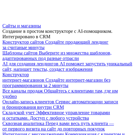
Сайты и магазины
Создание в простом конструкторе с AI-помощником.
Интегрировано в CRM
Конструктор сайтов
Создайте продающий лендинг
за считаные минуты
Шаблоны сайтов
Выберите из множества шаблонов,
адаптированных под разные отрасли
AI для создания лендингов
AI поможет запустить уникальный
сайт, напишет тексты, создаст изображения
Конструктор
интернет-магазинов
Создайте интернет-магазин без
программирования за 2 минуты
Все каналы продаж
Общайтесь с клиентами там, где им
удобно
Онлайн-запись клиентов
Сервис автоматизации записи
и бронирования внутри CRM
Складской учет
Эффективное управление товарами
и остатками. Доступ с любого устройства
Сквозная аналитика
Перед вами весь путь клиента —
от первого визита на сайт до повторных покупок
Интеграция с мессенджерами
Коммуникация с клиентом и