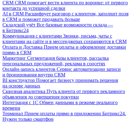
CRM
CRM помогает вести клиента по воронке: от первого
контакта до успешной сделки
AI в CRM
Расшифрует разговор с клиентом, заполнит поля
в CRM и поможет продавать больше
Складской учёт
Все базовые возможности склада —
в Битрикс24
Коммуникация с клиентами
Звонки, письма, чаты с
клиентами на сайте и в мессенджерах сохраняются в CRM
Оплата и Доставка
Прием оплаты и оформление доставки
прямо в CRM
Маркетинг
Сегментация базы клиентов, рассылка
персональных предложений, реклама в соцсетях
Онлайн-запись клиентов
Сервис автоматизации записи
и бронирования внутри CRM
BI конструктор
Помогает бизнесу принимать решения
на основе данных
Сквозная аналитика
Путь клиента от первого рекламного
объявления до совершения покупки
Интеграция с 1С
Обмен данными в режиме реального
времени
Терминал
Прием оплаты прямо в приложении Битрикс24.
Нужен только смартфон