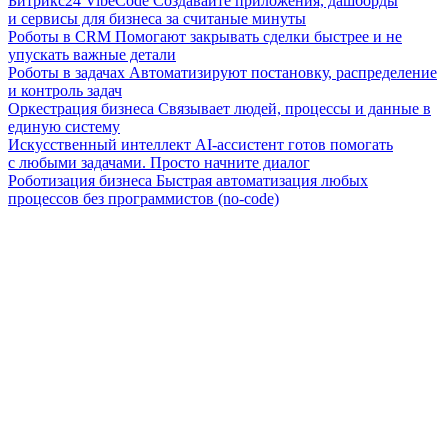
Битрикс24 VibeCode
Создавайте приложения, дашборды
и сервисы для бизнеса за считаные минуты
Роботы в CRM
Помогают закрывать сделки быстрее и не
упускать важные детали
Роботы в задачах
Автоматизируют постановку, распределение
и контроль задач
Оркестрация бизнеса
Связывает людей, процессы и данные в
единую систему
Искусственный интеллект
AI-ассистент готов помогать
с любыми задачами. Просто начните диалог
Роботизация бизнеса
Быстрая автоматизация любых
процессов без программистов (no-code)