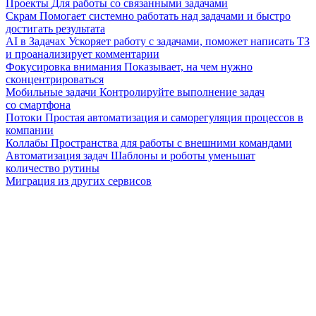
Проекты
Для работы со связанными задачами
Скрам
Помогает системно работать над задачами и быстро
достигать результата
AI в Задачах
Ускоряет работу с задачами, поможет написать ТЗ
и проанализирует комментарии
Фокусировка внимания
Показывает, на чем нужно
сконцентрироваться
Мобильные задачи
Контролируйте выполнение задач
со смартфона
Потоки
Простая автоматизация и саморегуляция процессов в
компании
Коллабы
Пространства для работы с внешними командами
Автоматизация задач
Шаблоны и роботы уменьшат
количество рутины
Миграция из других сервисов