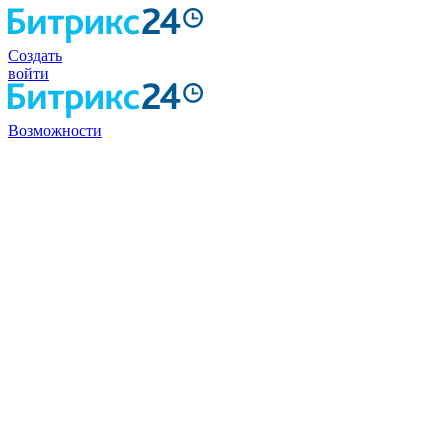
Создать
войти
Возможности