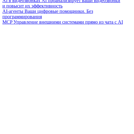
AI в видеозвонках
AI проанализирует ваши видеозвонки
и повысит их эффективность
AI-агенты
Ваши цифровые помощники. Без
программирования
MCP
Управление внешними системами прямо из чата с AI