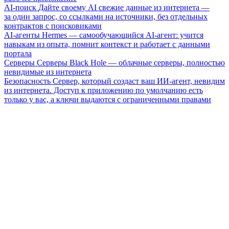
AI-поиск
Дайте своему AI свежие данные из интернета —
за один запрос, со ссылками на источники, без отдельных
контрактов с поисковиками
AI-агенты
Hermes — самообучающийся AI-агент: учится
навыкам из опыта, помнит контекст и работает с данными
портала
Серверы
Серверы Black Hole — облачные серверы, полностью
невидимые из интернета
Безопасность
Сервер, который создаст ваш ИИ-агент, невидим
из интернета. Доступ к приложению по умолчанию есть
только у вас, а ключи выдаются с ограниченными правами