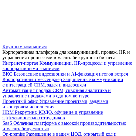
Крупным компаниям
Корпоративная платформа для коммуникаций, продаж, HR и
управления процессами в масштабе крупного бизнеса
Интранет-портал
Коммуникации, HR-процессы и управление
корпоративными знаниями
ВКС
Безопасные видеозвонки и AI-фиксация итогов встреч
Корпоративный мессенджер
Защищенные коммуникации
с интеграцией CRM, задач и видеосвязи
Автоматизация продаж
CRM, сквозная аналитика и
управление продажами в едином контуре
Проектный офис
Управление проектами, задачами
и контролем исполнения
HRM
Рекрутинг, КЭДО, обучение и управление
эффективностью сотрудников
SaaS
Облачная платформа с высокой производительностью
и масштабируемостью
On-premise
Размещение в вашем ЦОД, открытый код и