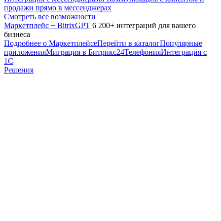
продажи прямо в мессенджерах
Смотреть все возможности
Маркетплейс + BitrixGPT
6 200+ интеграций для вашего
бизнеса
Подробнее о Маркетплейсе
Перейти в каталог
Популярные
приложения
Миграция в Битрикс24
Телефония
Интеграция с
1С
Решения