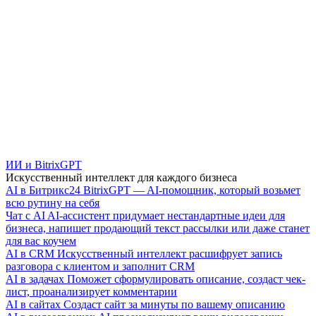
ИИ и BitrixGPT
Искусственный интеллект для каждого бизнеса
AI в Битрикс24
BitrixGPT — AI-помощник, который возьмет
всю рутину на себя
Чат с AI
AI-ассистент придумает нестандартные идеи для
бизнеса, напишет продающий текст рассылки или даже станет
для вас коучем
AI в CRM
Искусственный интеллект расшифрует запись
разговора с клиентом и заполнит CRM
AI в задачах
Поможет сформулировать описание, создаст чек-
лист, проанализирует комментарии
AI в сайтах
Создаст сайт за минуты по вашему описанию