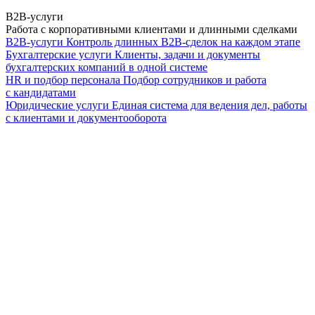
B2B-услуги
Работа с корпоративными клиентами и длинными сделками
B2B-услуги
Контроль длинных B2B-сделок на каждом этапе
Бухгалтерские услуги
Клиенты, задачи и документы
бухгалтерских компаний в одной системе
HR и подбор персонала
Подбор сотрудников и работа
с кандидатами
Юридические услуги
Единая система для ведения дел, работы
с клиентами и документооборота