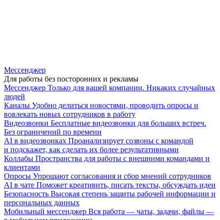
Мессенджер
Для работы без посторонних и рекламы
Мессенджер
Только для вашей компании. Никаких случайных
людей
Каналы
Удобно делиться новостями, проводить опросы и
вовлекать новых сотрудников в работу
Видеозвонки
Бесплатные видеозвонки для больших встреч.
Без ограничений по времени
AI в видеозвонках
Проанализирует созвоны с командой
и подскажет, как сделать их более результативными
Коллабы
Пространства для работы с внешними командами и
клиентами
Опросы
Упрощают согласования и сбор мнений сотрудников
AI в чате
Поможет креативить, писать тексты, обсуждать идеи
Безопасность
Высокая степень защиты рабочей информации и
персональных данных
Мобильный мессенджер
Вся работа — чаты, задачи, файлы —