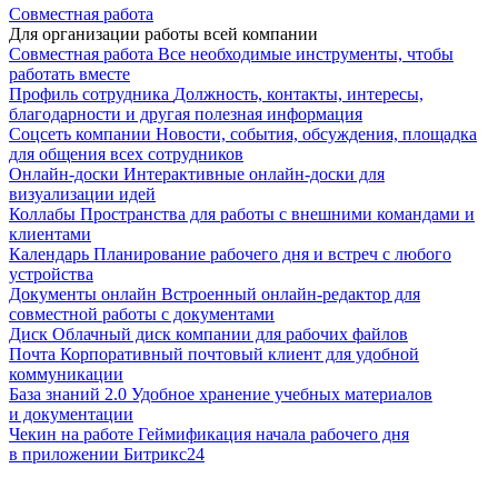
Совместная работа
Для организации работы всей компании
Совместная работа
Все необходимые инструменты, чтобы
работать вместе
Профиль сотрудника
Должность, контакты, интересы,
благодарности и другая полезная информация
Соцсеть компании
Новости, события, обсуждения, площадка
для общения всех сотрудников
Онлайн-доски
Интерактивные онлайн-доски для
визуализации идей
Коллабы
Пространства для работы с внешними командами и
клиентами
Календарь
Планирование рабочего дня и встреч с любого
устройства
Документы онлайн
Встроенный онлайн-редактор для
совместной работы с документами
Диск
Облачный диск компании для рабочих файлов
Почта
Корпоративный почтовый клиент для удобной
коммуникации
База знаний 2.0
Удобное хранение учебных материалов
и документации
Чекин на работе
Геймификация начала рабочего дня
в приложении Битрикс24