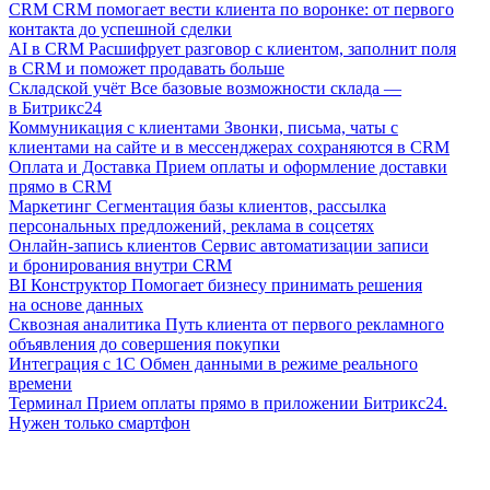
CRM
CRM помогает вести клиента по воронке: от первого
контакта до успешной сделки
AI в CRM
Расшифрует разговор с клиентом, заполнит поля
в CRM и поможет продавать больше
Складской учёт
Все базовые возможности склада —
в Битрикс24
Коммуникация с клиентами
Звонки, письма, чаты с
клиентами на сайте и в мессенджерах сохраняются в CRM
Оплата и Доставка
Прием оплаты и оформление доставки
прямо в CRM
Маркетинг
Сегментация базы клиентов, рассылка
персональных предложений, реклама в соцсетях
Онлайн-запись клиентов
Сервис автоматизации записи
и бронирования внутри CRM
BI Конструктор
Помогает бизнесу принимать решения
на основе данных
Сквозная аналитика
Путь клиента от первого рекламного
объявления до совершения покупки
Интеграция с 1С
Обмен данными в режиме реального
времени
Терминал
Прием оплаты прямо в приложении Битрикс24.
Нужен только смартфон