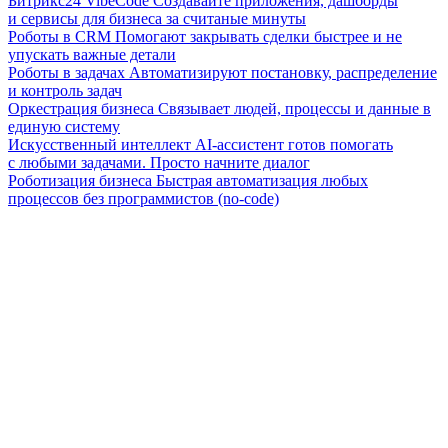
Битрикс24 VibeCode
Создавайте приложения, дашборды
и сервисы для бизнеса за считаные минуты
Роботы в CRM
Помогают закрывать сделки быстрее и не
упускать важные детали
Роботы в задачах
Автоматизируют постановку, распределение
и контроль задач
Оркестрация бизнеса
Связывает людей, процессы и данные в
единую систему
Искусственный интеллект
AI-ассистент готов помогать
с любыми задачами. Просто начните диалог
Роботизация бизнеса
Быстрая автоматизация любых
процессов без программистов (no-code)