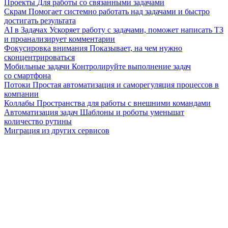
Проекты
Для работы со связанными задачами
Скрам
Помогает системно работать над задачами и быстро
достигать результата
AI в Задачах
Ускоряет работу с задачами, поможет написать ТЗ
и проанализирует комментарии
Фокусировка внимания
Показывает, на чем нужно
сконцентрироваться
Мобильные задачи
Контролируйте выполнение задач
со смартфона
Потоки
Простая автоматизация и саморегуляция процессов в
компании
Коллабы
Пространства для работы с внешними командами
Автоматизация задач
Шаблоны и роботы уменьшат
количество рутины
Миграция из других сервисов