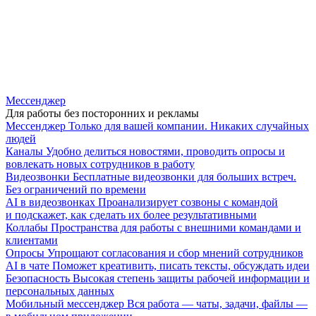
Мессенджер
Для работы без посторонних и рекламы
Мессенджер
Только для вашей компании. Никаких случайных
людей
Каналы
Удобно делиться новостями, проводить опросы и
вовлекать новых сотрудников в работу
Видеозвонки
Бесплатные видеозвонки для больших встреч.
Без ограничений по времени
AI в видеозвонках
Проанализирует созвоны с командой
и подскажет, как сделать их более результативными
Коллабы
Пространства для работы с внешними командами и
клиентами
Опросы
Упрощают согласования и сбор мнений сотрудников
AI в чате
Поможет креативить, писать тексты, обсуждать идеи
Безопасность
Высокая степень защиты рабочей информации и
персональных данных
Мобильный мессенджер
Вся работа — чаты, задачи, файлы —