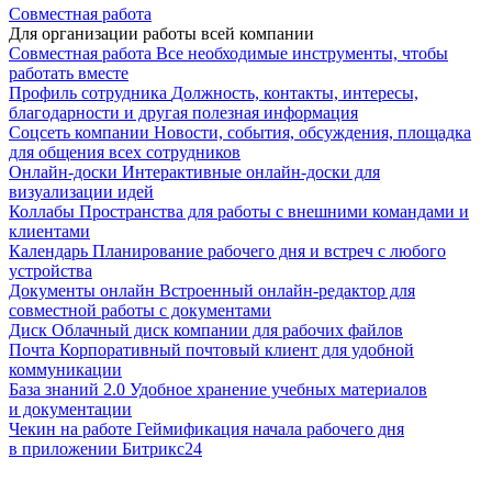
Совместная работа
Для организации работы всей компании
Совместная работа
Все необходимые инструменты, чтобы
работать вместе
Профиль сотрудника
Должность, контакты, интересы,
благодарности и другая полезная информация
Соцсеть компании
Новости, события, обсуждения, площадка
для общения всех сотрудников
Онлайн-доски
Интерактивные онлайн-доски для
визуализации идей
Коллабы
Пространства для работы с внешними командами и
клиентами
Календарь
Планирование рабочего дня и встреч с любого
устройства
Документы онлайн
Встроенный онлайн-редактор для
совместной работы с документами
Диск
Облачный диск компании для рабочих файлов
Почта
Корпоративный почтовый клиент для удобной
коммуникации
База знаний 2.0
Удобное хранение учебных материалов
и документации
Чекин на работе
Геймификация начала рабочего дня
в приложении Битрикс24