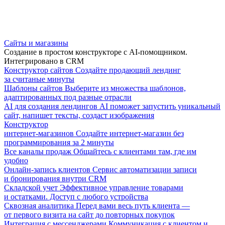
Сайты и магазины
Создание в простом конструкторе с AI-помощником.
Интегрировано в CRM
Конструктор сайтов
Создайте продающий лендинг
за считаные минуты
Шаблоны сайтов
Выберите из множества шаблонов,
адаптированных под разные отрасли
AI для создания лендингов
AI поможет запустить уникальный
сайт, напишет тексты, создаст изображения
Конструктор
интернет-магазинов
Создайте интернет-магазин без
программирования за 2 минуты
Все каналы продаж
Общайтесь с клиентами там, где им
удобно
Онлайн-запись клиентов
Сервис автоматизации записи
и бронирования внутри CRM
Складской учет
Эффективное управление товарами
и остатками. Доступ с любого устройства
Сквозная аналитика
Перед вами весь путь клиента —
от первого визита на сайт до повторных покупок
Интеграция с мессенджерами
Коммуникация с клиентом и