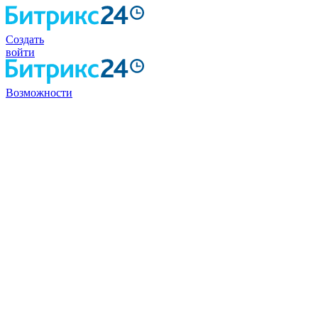
Создать
войти
Возможности