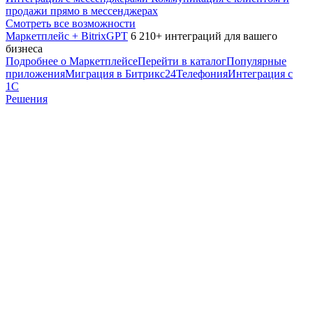
продажи прямо в мессенджерах
Смотреть все возможности
Маркетплейс + BitrixGPT
6 210+ интеграций для вашего
бизнеса
Подробнее о Маркетплейсе
Перейти в каталог
Популярные
приложения
Миграция в Битрикс24
Телефония
Интеграция с
1С
Решения