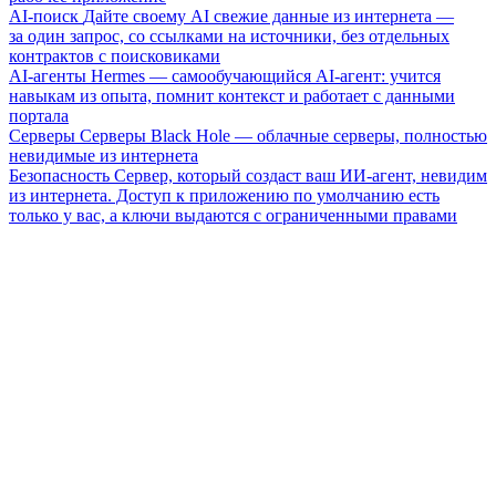
AI-поиск
Дайте своему AI свежие данные из интернета —
за один запрос, со ссылками на источники, без отдельных
контрактов с поисковиками
AI-агенты
Hermes — самообучающийся AI-агент: учится
навыкам из опыта, помнит контекст и работает с данными
портала
Серверы
Серверы Black Hole — облачные серверы, полностью
невидимые из интернета
Безопасность
Сервер, который создаст ваш ИИ-агент, невидим
из интернета. Доступ к приложению по умолчанию есть
только у вас, а ключи выдаются с ограниченными правами