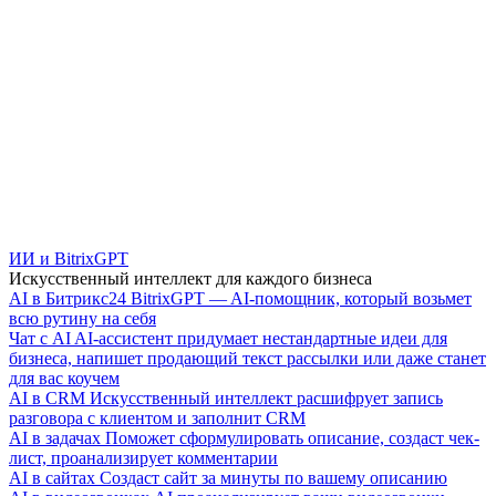
ИИ и BitrixGPT
Искусственный интеллект для каждого бизнеса
AI в Битрикс24
BitrixGPT — AI-помощник, который возьмет
всю рутину на себя
Чат с AI
AI-ассистент придумает нестандартные идеи для
бизнеса, напишет продающий текст рассылки или даже станет
для вас коучем
AI в CRM
Искусственный интеллект расшифрует запись
разговора с клиентом и заполнит CRM
AI в задачах
Поможет сформулировать описание, создаст чек-
лист, проанализирует комментарии
AI в сайтах
Создаст сайт за минуты по вашему описанию