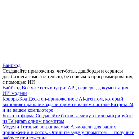
Вайбкод
Создавайте приложения, чат-боты, дашборды и сервисы
для бизнеса самостоятельно, без навыков программирования,
с помощью ИИ
Вайбкод
Всё уже есть внутри: API, серверы, документация,
ИИ-модели
Коворк/Код
Десктоп-приложение с AI-агентом, который
выполняет рабочие задачи прямо в вашем портале Битрикс24
и на вашем компьютере
Бот-платформа
Создавайте ботов за минуты или мигрируйте
из Telegram одним промптом
Модели
Готовые встраиваемые AI-модели для ваших
приложений и ботов. Опишите задачу промптом — получите
рабочее приложение