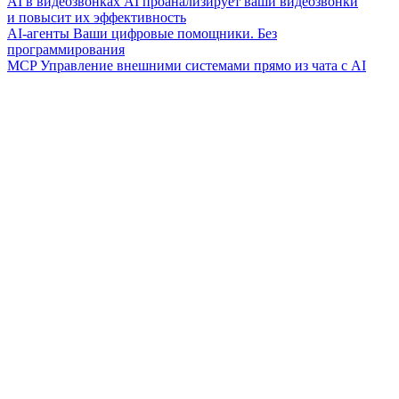
AI в видеозвонках
AI проанализирует ваши видеозвонки
и повысит их эффективность
AI-агенты
Ваши цифровые помощники. Без
программирования
MCP
Управление внешними системами прямо из чата с AI