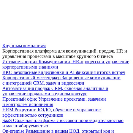
Крупным компаниям
Корпоративная платформа для коммуникаций, продаж, HR и
управления процессами в масштабе крупного бизнеса
Интранет-портал
Коммуникации, HR-процессы и управление
корпоративными знаниями
ВКС
Безопасные видеозвонки и AI-фиксация итогов встреч
Корпоративный мессенджер
Защищенные коммуникации
с интеграцией CRM, задач и видеосвязи
Автоматизация продаж
CRM, сквозная аналитика и
управление продажами в едином контуре
Проектный офис
Управление проектами, задачами
и контролем исполнения
HRM
Рекрутинг, КЭДО, обучение и управление
эффективностью сотрудников
SaaS
Облачная платформа с высокой производительностью
и масштабируемостью
On-premise
Размещение в вашем ЦОД, открытый код и