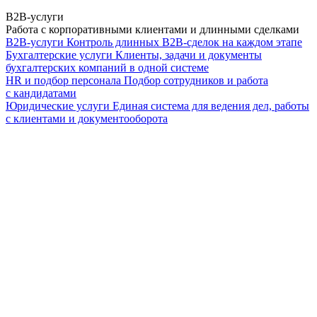
B2B-услуги
Работа с корпоративными клиентами и длинными сделками
B2B-услуги
Контроль длинных B2B-сделок на каждом этапе
Бухгалтерские услуги
Клиенты, задачи и документы
бухгалтерских компаний в одной системе
HR и подбор персонала
Подбор сотрудников и работа
с кандидатами
Юридические услуги
Единая система для ведения дел, работы
с клиентами и документооборота