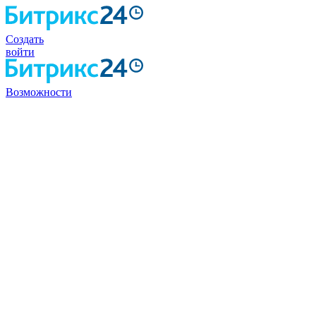
Создать
войти
Возможности