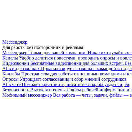
Мессенджер
Для работы без посторонних и рекламы
Мессенджер
Только для вашей компании. Никаких случайных 
Каналы
Удобно делиться новостями, проводить опросы и вовле
Видеозвонки
Бесплатные видеозвонки для больших встреч. Бе
AI в видеозвонках
Проанализирует созвоны с командой и подск
Коллабы
Пространства для работы с внешними командами и к
Опросы
Упрощают согласования и сбор мнений сотрудников
AI в чате
Поможет креативить, писать тексты, обсуждать идеи
Безопасность
Высокая степень защиты рабочей информации и
Мобильный мессенджер
Вся работа — чаты, задачи, файлы —