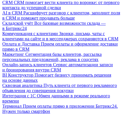
CRM
CRM помогает вести клиента по воронке: от первого
контакта до успешной сделки
AI в CRM
Расшифрует разговор с клиентом, заполнит поля
в CRM и поможет продавать больше
Складской учёт
Все базовые возможности склада —
в Битрикс24
Коммуникация с клиентами
Звонки, письма, чаты с
клиентами на сайте и в мессенджерах сохраняются в CRM
Оплата и Доставка
Прием оплаты и оформление доставки
прямо в CRM
Маркетинг
Сегментация базы клиентов, рассылка
персональных предложений, реклама в соцсетях
Онлайн-запись клиентов
Сервис автоматизации записи
и бронирования внутри CRM
BI Конструктор
Помогает бизнесу принимать решения
на основе данных
Сквозная аналитика
Путь клиента от первого рекламного
объявления до совершения покупки
Интеграция с 1С
Обмен данными в режиме реального
времени
Терминал
Прием оплаты прямо в приложении Битрикс24.
Нужен только смартфон