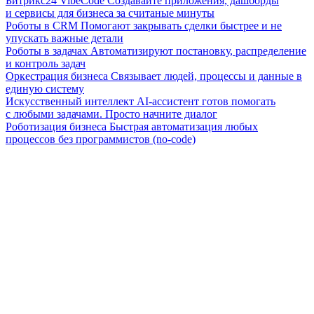
Битрикс24 VibeCode
Создавайте приложения, дашборды
и сервисы для бизнеса за считаные минуты
Роботы в CRM
Помогают закрывать сделки быстрее и не
упускать важные детали
Роботы в задачах
Автоматизируют постановку, распределение
и контроль задач
Оркестрация бизнеса
Связывает людей, процессы и данные в
единую систему
Искусственный интеллект
AI-ассистент готов помогать
с любыми задачами. Просто начните диалог
Роботизация бизнеса
Быстрая автоматизация любых
процессов без программистов (no-code)