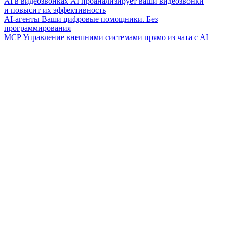
AI в видеозвонках
AI проанализирует ваши видеозвонки
и повысит их эффективность
AI-агенты
Ваши цифровые помощники. Без
программирования
MCP
Управление внешними системами прямо из чата с AI