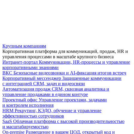
Крупным компаниям
Корпоративная платформа для коммуникаций, продаж, HR и
управления процессами в масштабе крупного бизнеса
Интранет-портал
Коммуникации, HR-процессы и управление
корпоративными знаниями
ВКС
Безопасные видеозвонки и AI-фиксация итогов встреч
Корпоративный мессенджер
Защищенные коммуникации
с интеграцией CRM, задач и видеосвязи
Автоматизация продаж
CRM, сквозная аналитика и
управление продажами в едином контуре
Проектный офис
Управление проектами, задачами
и контролем исполнения
HRM
Рекрутинг, КЭДО, обучение и управление
эффективностью сотрудников
SaaS
Облачная платформа с высокой производительностью
и масштабируемостью
On-premise
Размещение в вашем ЦОД, открытый код и