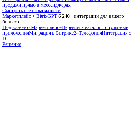
продажи прямо в мессенджерах
Смотреть все возможности
Маркетплейс + BitrixGPT
6 240+ интеграций для вашего
бизнеса
Подробнее о Маркетплейсе
Перейти в каталог
Популярные
приложения
Миграция в Битрикс24
Телефония
Интеграция с
1С
Решения