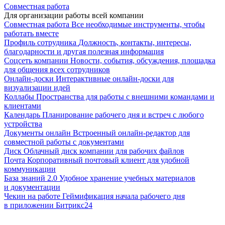
Совместная работа
Для организации работы всей компании
Совместная работа
Все необходимые инструменты, чтобы
работать вместе
Профиль сотрудника
Должность, контакты, интересы,
благодарности и другая полезная информация
Соцсеть компании
Новости, события, обсуждения, площадка
для общения всех сотрудников
Онлайн-доски
Интерактивные онлайн-доски для
визуализации идей
Коллабы
Пространства для работы с внешними командами и
клиентами
Календарь
Планирование рабочего дня и встреч с любого
устройства
Документы онлайн
Встроенный онлайн-редактор для
совместной работы с документами
Диск
Облачный диск компании для рабочих файлов
Почта
Корпоративный почтовый клиент для удобной
коммуникации
База знаний 2.0
Удобное хранение учебных материалов
и документации
Чекин на работе
Геймификация начала рабочего дня
в приложении Битрикс24