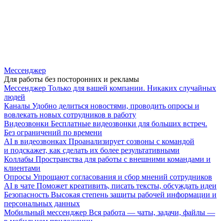
Мессенджер
Для работы без посторонних и рекламы
Мессенджер
Только для вашей компании. Никаких случайных
людей
Каналы
Удобно делиться новостями, проводить опросы и
вовлекать новых сотрудников в работу
Видеозвонки
Бесплатные видеозвонки для больших встреч.
Без ограничений по времени
AI в видеозвонках
Проанализирует созвоны с командой
и подскажет, как сделать их более результативными
Коллабы
Пространства для работы с внешними командами и
клиентами
Опросы
Упрощают согласования и сбор мнений сотрудников
AI в чате
Поможет креативить, писать тексты, обсуждать идеи
Безопасность
Высокая степень защиты рабочей информации и
персональных данных
Мобильный мессенджер
Вся работа — чаты, задачи, файлы —