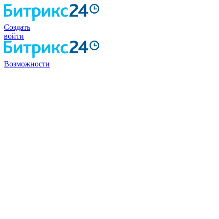
Создать
войти
Возможности