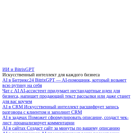
ИИ и BitrixGPT
Искусственный интеллект для каждого бизнеса
AI в Битрикс24
BitrixGPT — AI-помощник, который возьмет
всю рутину на себя
Чат с AI
AI-ассистент придумает нестандартные идеи для
бизнеса, напишет продающий текст рассылки или даже станет
для вас коучем
AI в CRM
Искусственный интеллект расшифрует запись
разговора с клиентом и заполнит CRM
AI в задачах
Поможет сформулировать описание, создаст чек-
лист, проанализирует комментарии
AI в сайтах
Создаст сайт за минуты по вашему описанию