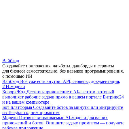
Вайбкод
Создавайте приложения, чат-боты, дашборды и сервисы
для бизнеса самостоятельно, без навыков программирования,
с помощью ИИ
Вайбкод
Всё уже есть внутри: API, серверы, документация,
ИИ-модели
Коворк/Код
Десктоп-приложение с AI-агентом, который
выполняет рабочие задачи прямо в вашем портале Битрикс24
и на вашем компьютере
Бот-платформа
Создавайте ботов за минуты или мигрируйте
из Telegram одним промптом
Модели
Готовые встраиваемые AI-модели для ваших
приложений и ботов. Опишите задачу промптом — получите
рабочее приложение