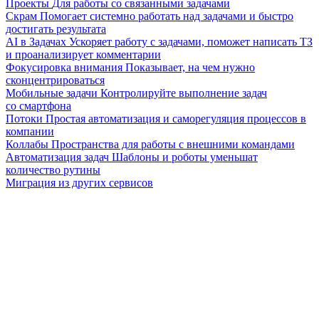
Проекты
Для работы со связанными задачами
Скрам
Помогает системно работать над задачами и быстро
достигать результата
AI в Задачах
Ускоряет работу с задачами, поможет написать ТЗ
и проанализирует комментарии
Фокусировка внимания
Показывает, на чем нужно
сконцентрироваться
Мобильные задачи
Контролируйте выполнение задач
со смартфона
Потоки
Простая автоматизация и саморегуляция процессов в
компании
Коллабы
Пространства для работы с внешними командами
Автоматизация задач
Шаблоны и роботы уменьшат
количество рутины
Миграция из других сервисов