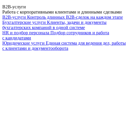
B2B-услуги
Работа с корпоративными клиентами и длинными сделками
B2B-услуги
Контроль длинных B2B-сделок на каждом этапе
Бухгалтерские услуги
Клиенты, задачи и документы
бухгалтерских компаний в одной системе
HR и подбор персонала
Подбор сотрудников и работа
с кандидатами
Юридические услуги
Единая система для ведения дел, работы
с клиентами и документооборота