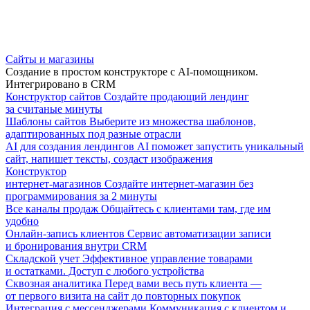
Сайты и магазины
Создание в простом конструкторе с AI-помощником.
Интегрировано в CRM
Конструктор сайтов
Создайте продающий лендинг
за считаные минуты
Шаблоны сайтов
Выберите из множества шаблонов,
адаптированных под разные отрасли
AI для создания лендингов
AI поможет запустить уникальный
сайт, напишет тексты, создаст изображения
Конструктор
интернет-магазинов
Создайте интернет-магазин без
программирования за 2 минуты
Все каналы продаж
Общайтесь с клиентами там, где им
удобно
Онлайн-запись клиентов
Сервис автоматизации записи
и бронирования внутри CRM
Складской учет
Эффективное управление товарами
и остатками. Доступ с любого устройства
Сквозная аналитика
Перед вами весь путь клиента —
от первого визита на сайт до повторных покупок
Интеграция с мессенджерами
Коммуникация с клиентом и