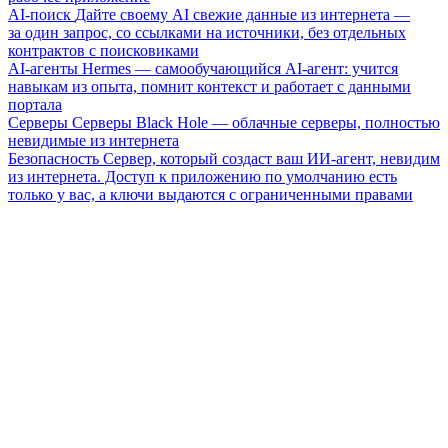
AI-поиск
Дайте своему AI свежие данные из интернета —
за один запрос, со ссылками на источники, без отдельных
контрактов с поисковиками
AI-агенты
Hermes — самообучающийся AI-агент: учится
навыкам из опыта, помнит контекст и работает с данными
портала
Серверы
Серверы Black Hole — облачные серверы, полностью
невидимые из интернета
Безопасность
Сервер, который создаст ваш ИИ-агент, невидим
из интернета. Доступ к приложению по умолчанию есть
только у вас, а ключи выдаются с ограниченными правами