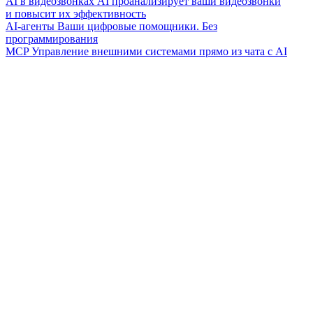
AI в видеозвонках
AI проанализирует ваши видеозвонки
и повысит их эффективность
AI-агенты
Ваши цифровые помощники. Без
программирования
MCP
Управление внешними системами прямо из чата с AI