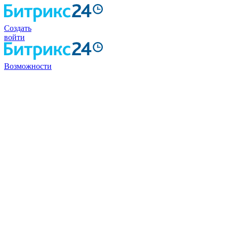
Создать
войти
Возможности