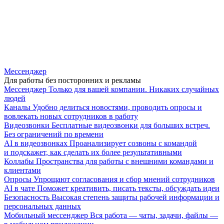
Мессенджер
Для работы без посторонних и рекламы
Мессенджер
Только для вашей компании. Никаких случайных
людей
Каналы
Удобно делиться новостями, проводить опросы и
вовлекать новых сотрудников в работу
Видеозвонки
Бесплатные видеозвонки для больших встреч.
Без ограничений по времени
AI в видеозвонках
Проанализирует созвоны с командой
и подскажет, как сделать их более результативными
Коллабы
Пространства для работы с внешними командами и
клиентами
Опросы
Упрощают согласования и сбор мнений сотрудников
AI в чате
Поможет креативить, писать тексты, обсуждать идеи
Безопасность
Высокая степень защиты рабочей информации и
персональных данных
Мобильный мессенджер
Вся работа — чаты, задачи, файлы —