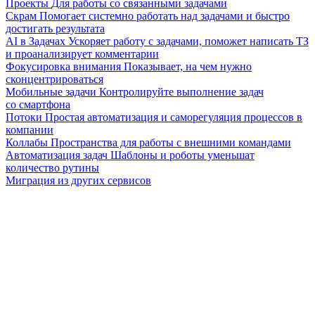
Проекты
Для работы со связанными задачами
Скрам
Помогает системно работать над задачами и быстро
достигать результата
AI в Задачах
Ускоряет работу с задачами, поможет написать ТЗ
и проанализирует комментарии
Фокусировка внимания
Показывает, на чем нужно
сконцентрироваться
Мобильные задачи
Контролируйте выполнение задач
со смартфона
Потоки
Простая автоматизация и саморегуляция процессов в
компании
Коллабы
Пространства для работы с внешними командами
Автоматизация задач
Шаблоны и роботы уменьшат
количество рутины
Миграция из других сервисов