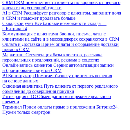
CRM
CRM помогает вести клиента по воронке: от первого
контакта до успешной сделки
AI в CRM
Расшифрует разговор с клиентом, заполнит поля
в CRM и поможет продавать больше
Складской учёт
Все базовые возможности склада —
в Битрикс24
Коммуникация с клиентами
Звонки, письма, чаты с
клиентами на сайте и в мессенджерах сохраняются в CRM
Оплата и Доставка
Прием оплаты и оформление доставки
прямо в CRM
Маркетинг
Сегментация базы клиентов, рассылка
персональных предложений, реклама в соцсетях
Онлайн-запись клиентов
Сервис автоматизации записи
и бронирования внутри CRM
BI Конструктор
Помогает бизнесу принимать решения
на основе данных
Сквозная аналитика
Путь клиента от первого рекламного
объявления до совершения покупки
Интеграция с 1С
Обмен данными в режиме реального
времени
Терминал
Прием оплаты прямо в приложении Битрикс24.
Нужен только смартфон