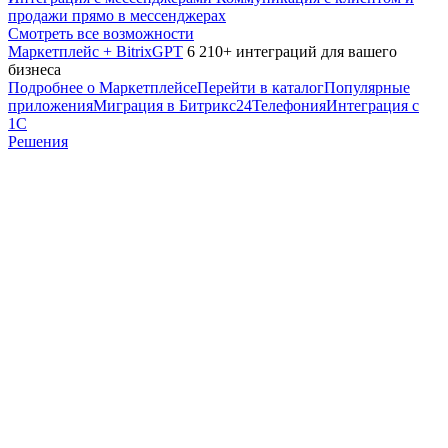
продажи прямо в мессенджерах
Смотреть все возможности
Маркетплейс + BitrixGPT
6 210+ интеграций для вашего
бизнеса
Подробнее о Маркетплейсе
Перейти в каталог
Популярные
приложения
Миграция в Битрикс24
Телефония
Интеграция с
1С
Решения