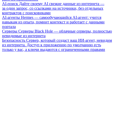
AI-поиск
Дайте своему AI свежие данные из интернета —
за один запрос, со ссылками на источники, без отдельных
контрактов с поисковиками
AI-агенты
Hermes — самообучающийся AI-агент: учится
навыкам из опыта, помнит контекст и работает с данными
портала
Серверы
Серверы Black Hole — облачные серверы, полностью
невидимые из интернета
Безопасность
Сервер, который создаст ваш ИИ-агент, невидим
из интернета. Доступ к приложению по умолчанию есть
только у вас, а ключи выдаются с ограниченными правами