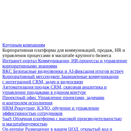
Крупным компаниям
Корпоративная платформа для коммуникаций, продаж, HR и
управления процессами в масштабе крупного бизнеса
Интранет-портал
Коммуникации, HR-процессы и управление
корпоративными знаниями
ВКС
Безопасные видеозвонки и AI-фиксация итогов встреч
Корпоративный мессенджер
Защищенные коммуникации
с интеграцией CRM, задач и видеосвязи
Автоматизация продаж
CRM, сквозная аналитика и
управление продажами в едином контуре
Проектный офис
Управление проектами, задачами
и контролем исполнения
HRM
Рекрутинг, КЭДО, обучение и управление
эффективностью сотрудников
SaaS
Облачная платформа с высокой производительностью
и масштабируемостью
On-premise
Размещение в вашем ЦОД, открытый код и