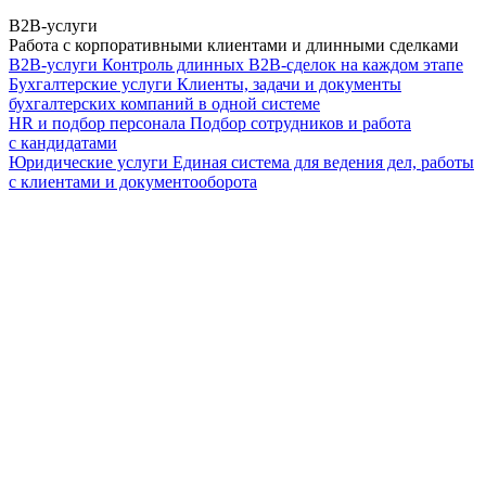
B2B-услуги
Работа с корпоративными клиентами и длинными сделками
B2B-услуги
Контроль длинных B2B-сделок на каждом этапе
Бухгалтерские услуги
Клиенты, задачи и документы
бухгалтерских компаний в одной системе
HR и подбор персонала
Подбор сотрудников и работа
с кандидатами
Юридические услуги
Единая система для ведения дел, работы
с клиентами и документооборота