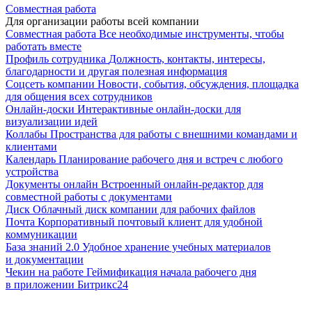
Совместная работа
Для организации работы всей компании
Совместная работа
Все необходимые инструменты, чтобы
работать вместе
Профиль сотрудника
Должность, контакты, интересы,
благодарности и другая полезная информация
Соцсеть компании
Новости, события, обсуждения, площадка
для общения всех сотрудников
Онлайн-доски
Интерактивные онлайн-доски для
визуализации идей
Коллабы
Пространства для работы с внешними командами и
клиентами
Календарь
Планирование рабочего дня и встреч с любого
устройства
Документы онлайн
Встроенный онлайн-редактор для
совместной работы с документами
Диск
Облачный диск компании для рабочих файлов
Почта
Корпоративный почтовый клиент для удобной
коммуникации
База знаний 2.0
Удобное хранение учебных материалов
и документации
Чекин на работе
Геймификация начала рабочего дня
в приложении Битрикс24