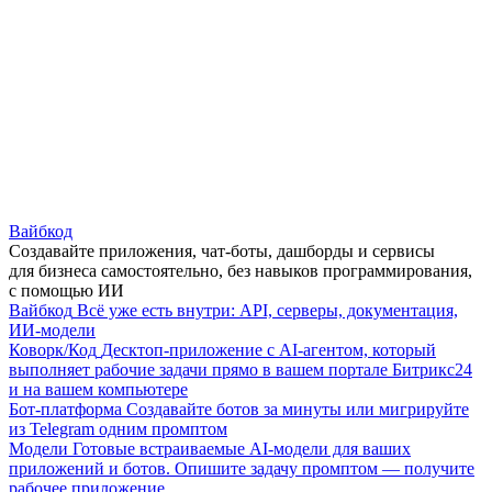
Вайбкод
Создавайте приложения, чат-боты, дашборды и сервисы
для бизнеса самостоятельно, без навыков программирования,
с помощью ИИ
Вайбкод
Всё уже есть внутри: API, серверы, документация,
ИИ-модели
Коворк/Код
Десктоп-приложение с AI-агентом, который
выполняет рабочие задачи прямо в вашем портале Битрикс24
и на вашем компьютере
Бот-платформа
Создавайте ботов за минуты или мигрируйте
из Telegram одним промптом
Модели
Готовые встраиваемые AI-модели для ваших
приложений и ботов. Опишите задачу промптом — получите
рабочее приложение