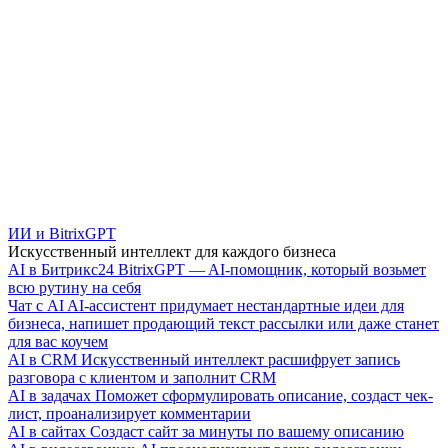
ИИ и BitrixGPT
Искусственный интеллект для каждого бизнеса
AI в Битрикс24
BitrixGPT — AI-помощник, который возьмет
всю рутину на себя
Чат с AI
AI-ассистент придумает нестандартные идеи для
бизнеса, напишет продающий текст рассылки или даже станет
для вас коучем
AI в CRM
Искусственный интеллект расшифрует запись
разговора с клиентом и заполнит CRM
AI в задачах
Поможет сформулировать описание, создаст чек-
лист, проанализирует комментарии
AI в сайтах
Создаст сайт за минуты по вашему описанию