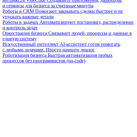
Битрикс24 VibeCode
Создавайте приложения, дашборды
и сервисы для бизнеса за считаные минуты
Роботы в CRM
Помогают закрывать сделки быстрее и не
упускать важные детали
Роботы в задачах
Автоматизируют постановку, распределение
и контроль задач
Оркестрация бизнеса
Связывает людей, процессы и данные в
единую систему
Искусственный интеллект
AI-ассистент готов помогать
с любыми задачами. Просто начните диалог
Роботизация бизнеса
Быстрая автоматизация любых
процессов без программистов (no-code)