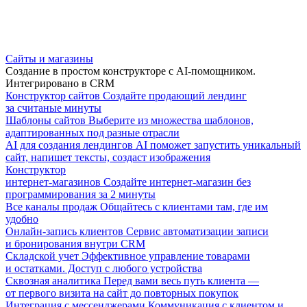
Сайты и магазины
Создание в простом конструкторе с AI-помощником.
Интегрировано в CRM
Конструктор сайтов
Создайте продающий лендинг
за считаные минуты
Шаблоны сайтов
Выберите из множества шаблонов,
адаптированных под разные отрасли
AI для создания лендингов
AI поможет запустить уникальный
сайт, напишет тексты, создаст изображения
Конструктор
интернет-магазинов
Создайте интернет-магазин без
программирования за 2 минуты
Все каналы продаж
Общайтесь с клиентами там, где им
удобно
Онлайн-запись клиентов
Сервис автоматизации записи
и бронирования внутри CRM
Складской учет
Эффективное управление товарами
и остатками. Доступ с любого устройства
Сквозная аналитика
Перед вами весь путь клиента —
от первого визита на сайт до повторных покупок
Интеграция с мессенджерами
Коммуникация с клиентом и