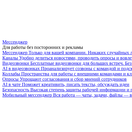
Мессенджер
Для работы без посторонних и рекламы
Мессенджер
Только для вашей компании. Никаких случайных 
Каналы
Удобно делиться новостями, проводить опросы и вовле
Видеозвонки
Бесплатные видеозвонки для больших встреч. Бе
AI в видеозвонках
Проанализирует созвоны с командой и подск
Коллабы
Пространства для работы с внешними командами и к
Опросы
Упрощают согласования и сбор мнений сотрудников
AI в чате
Поможет креативить, писать тексты, обсуждать идеи
Безопасность
Высокая степень защиты рабочей информации и
Мобильный мессенджер
Вся работа — чаты, задачи, файлы —