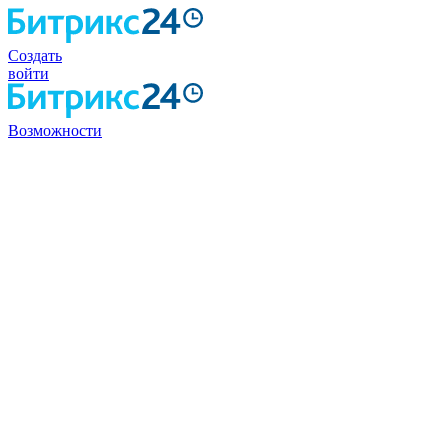
Создать
войти
Возможности