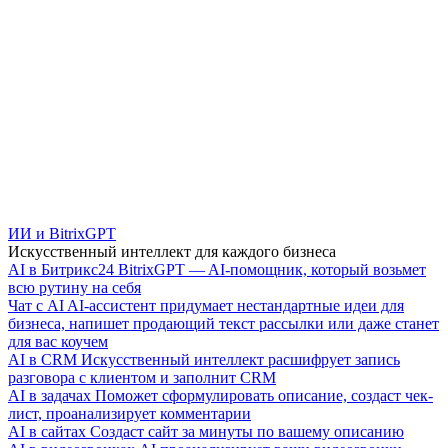
ИИ и BitrixGPT
Искусственный интеллект для каждого бизнеса
AI в Битрикс24
BitrixGPT — AI-помощник, который возьмет
всю рутину на себя
Чат с AI
AI-ассистент придумает нестандартные идеи для
бизнеса, напишет продающий текст рассылки или даже станет
для вас коучем
AI в CRM
Искусственный интеллект расшифрует запись
разговора с клиентом и заполнит CRM
AI в задачах
Поможет сформулировать описание, создаст чек-
лист, проанализирует комментарии
AI в сайтах
Создаст сайт за минуты по вашему описанию