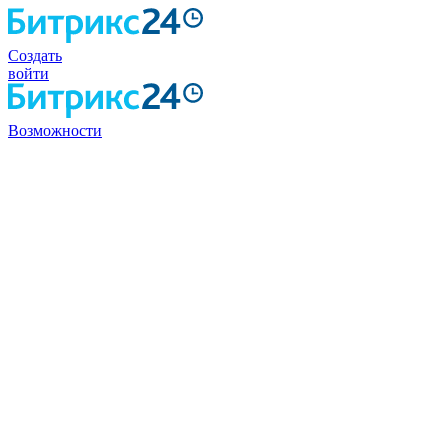
Создать
войти
Возможности