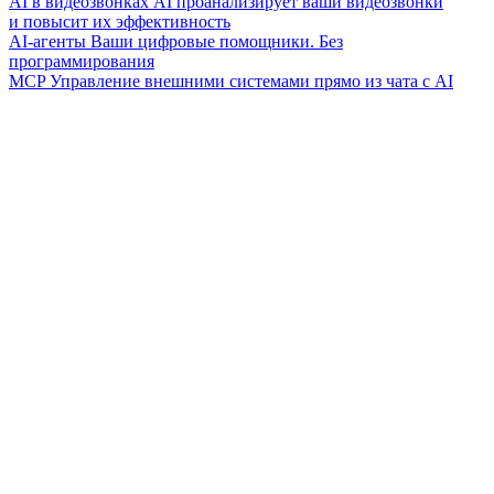
AI в видеозвонках
AI проанализирует ваши видеозвонки
и повысит их эффективность
AI-агенты
Ваши цифровые помощники. Без
программирования
MCP
Управление внешними системами прямо из чата с AI