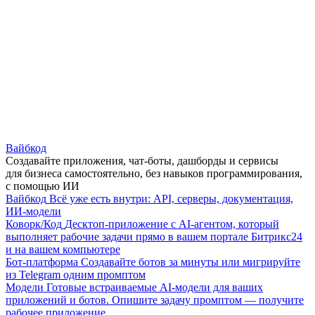
Вайбкод
Создавайте приложения, чат-боты, дашборды и сервисы
для бизнеса самостоятельно, без навыков программирования,
с помощью ИИ
Вайбкод
Всё уже есть внутри: API, серверы, документация,
ИИ-модели
Коворк/Код
Десктоп-приложение с AI-агентом, который
выполняет рабочие задачи прямо в вашем портале Битрикс24
и на вашем компьютере
Бот-платформа
Создавайте ботов за минуты или мигрируйте
из Telegram одним промптом
Модели
Готовые встраиваемые AI-модели для ваших
приложений и ботов. Опишите задачу промптом — получите
рабочее приложение