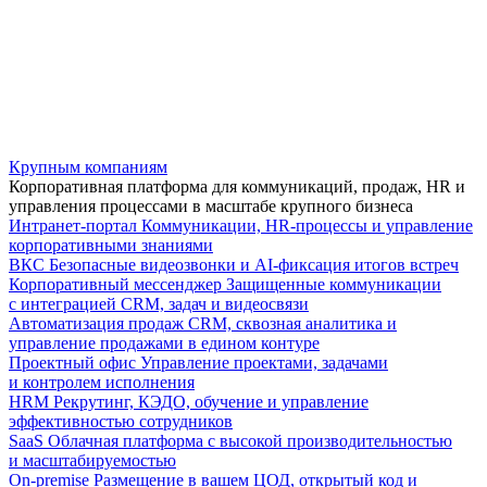
Крупным компаниям
Корпоративная платформа для коммуникаций, продаж, HR и
управления процессами в масштабе крупного бизнеса
Интранет-портал
Коммуникации, HR-процессы и управление
корпоративными знаниями
ВКС
Безопасные видеозвонки и AI-фиксация итогов встреч
Корпоративный мессенджер
Защищенные коммуникации
с интеграцией CRM, задач и видеосвязи
Автоматизация продаж
CRM, сквозная аналитика и
управление продажами в едином контуре
Проектный офис
Управление проектами, задачами
и контролем исполнения
HRM
Рекрутинг, КЭДО, обучение и управление
эффективностью сотрудников
SaaS
Облачная платформа с высокой производительностью
и масштабируемостью
On-premise
Размещение в вашем ЦОД, открытый код и