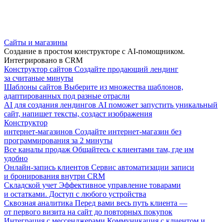
Сайты и магазины
Создание в простом конструкторе с AI-помощником.
Интегрировано в CRM
Конструктор сайтов
Создайте продающий лендинг
за считаные минуты
Шаблоны сайтов
Выберите из множества шаблонов,
адаптированных под разные отрасли
AI для создания лендингов
AI поможет запустить уникальный
сайт, напишет тексты, создаст изображения
Конструктор
интернет-магазинов
Создайте интернет-магазин без
программирования за 2 минуты
Все каналы продаж
Общайтесь с клиентами там, где им
удобно
Онлайн-запись клиентов
Сервис автоматизации записи
и бронирования внутри CRM
Складской учет
Эффективное управление товарами
и остатками. Доступ с любого устройства
Сквозная аналитика
Перед вами весь путь клиента —
от первого визита на сайт до повторных покупок
Интеграция с мессенджерами
Коммуникация с клиентом и