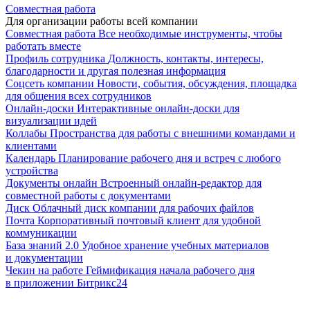
Совместная работа
Для организации работы всей компании
Совместная работа
Все необходимые инструменты, чтобы
работать вместе
Профиль сотрудника
Должность, контакты, интересы,
благодарности и другая полезная информация
Соцсеть компании
Новости, события, обсуждения, площадка
для общения всех сотрудников
Онлайн-доски
Интерактивные онлайн-доски для
визуализации идей
Коллабы
Пространства для работы с внешними командами и
клиентами
Календарь
Планирование рабочего дня и встреч с любого
устройства
Документы онлайн
Встроенный онлайн-редактор для
совместной работы с документами
Диск
Облачный диск компании для рабочих файлов
Почта
Корпоративный почтовый клиент для удобной
коммуникации
База знаний 2.0
Удобное хранение учебных материалов
и документации
Чекин на работе
Геймификация начала рабочего дня
в приложении Битрикс24