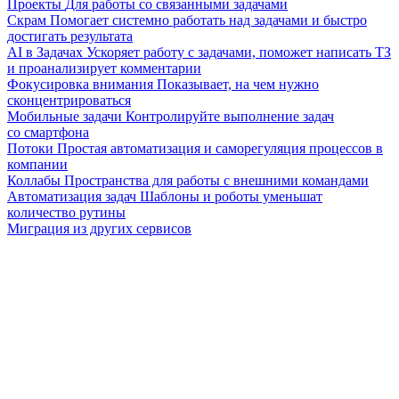
Проекты
Для работы со связанными задачами
Скрам
Помогает системно работать над задачами и быстро
достигать результата
AI в Задачах
Ускоряет работу с задачами, поможет написать ТЗ
и проанализирует комментарии
Фокусировка внимания
Показывает, на чем нужно
сконцентрироваться
Мобильные задачи
Контролируйте выполнение задач
со смартфона
Потоки
Простая автоматизация и саморегуляция процессов в
компании
Коллабы
Пространства для работы с внешними командами
Автоматизация задач
Шаблоны и роботы уменьшат
количество рутины
Миграция из других сервисов