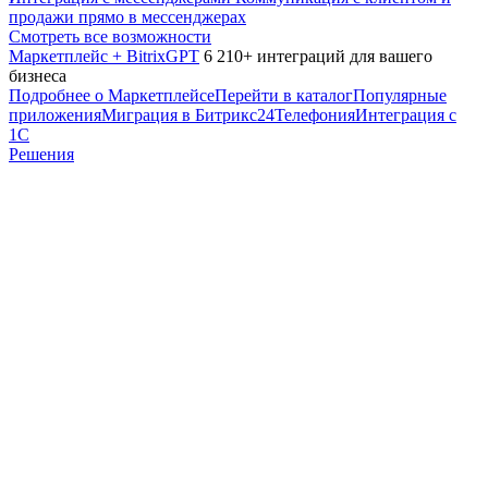
продажи прямо в мессенджерах
Смотреть все возможности
Маркетплейс + BitrixGPT
6 210+ интеграций для вашего
бизнеса
Подробнее о Маркетплейсе
Перейти в каталог
Популярные
приложения
Миграция в Битрикс24
Телефония
Интеграция с
1С
Решения