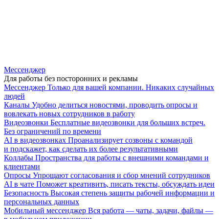
Мессенджер
Для работы без посторонних и рекламы
Мессенджер
Только для вашей компании. Никаких случайных
людей
Каналы
Удобно делиться новостями, проводить опросы и
вовлекать новых сотрудников в работу
Видеозвонки
Бесплатные видеозвонки для больших встреч.
Без ограничений по времени
AI в видеозвонках
Проанализирует созвоны с командой
и подскажет, как сделать их более результативными
Коллабы
Пространства для работы с внешними командами и
клиентами
Опросы
Упрощают согласования и сбор мнений сотрудников
AI в чате
Поможет креативить, писать тексты, обсуждать идеи
Безопасность
Высокая степень защиты рабочей информации и
персональных данных
Мобильный мессенджер
Вся работа — чаты, задачи, файлы —