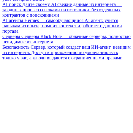
AI-поиск
Дайте своему AI свежие данные из интернета —
за один запрос, со ссылками на источники, без отдельных
контрактов с поисковиками
AI-агенты
Hermes — самообучающийся AI-агент: учится
навыкам из опыта, помнит контекст и работает с данными
портала
Серверы
Серверы Black Hole — облачные серверы, полностью
невидимые из интернета
Безопасность
Сервер, который создаст ваш ИИ-агент, невидим
из интернета. Доступ к приложению по умолчанию есть
только у вас, а ключи выдаются с ограниченными правами