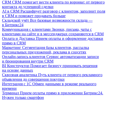
CRM
CRM помогает вести клиента по воронке: от первого
контакта до успешной сделки
AI в CRM
Расшифрует разговор с клиентом, заполнит поля
в CRM и поможет продавать больше
Складской учёт
Все базовые возможности склада —
в Битрикс24
Коммуникация с клиентами
Звонки, письма, чаты с
клиентами на сайте и в мессенджерах сохраняются в CRM
Оплата и Доставка
Прием оплаты и оформление доставки
прямо в CRM
Маркетинг
Сегментация базы клиентов, рассылка
персональных предложений, реклама в соцсетях
Онлайн-запись клиентов
Сервис автоматизации записи
и бронирования внутри CRM
BI Конструктор
Помогает бизнесу принимать решения
на основе данных
Сквозная аналитика
Путь клиента от первого рекламного
объявления до совершения покупки
Интеграция с 1С
Обмен данными в режиме реального
времени
Терминал
Прием оплаты прямо в приложении Битрикс24.
Нужен только смартфон