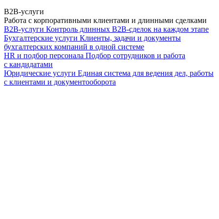
B2B-услуги
Работа с корпоративными клиентами и длинными сделками
B2B-услуги
Контроль длинных B2B-сделок на каждом этапе
Бухгалтерские услуги
Клиенты, задачи и документы
бухгалтерских компаний в одной системе
HR и подбор персонала
Подбор сотрудников и работа
с кандидатами
Юридические услуги
Единая система для ведения дел, работы
с клиентами и документооборота