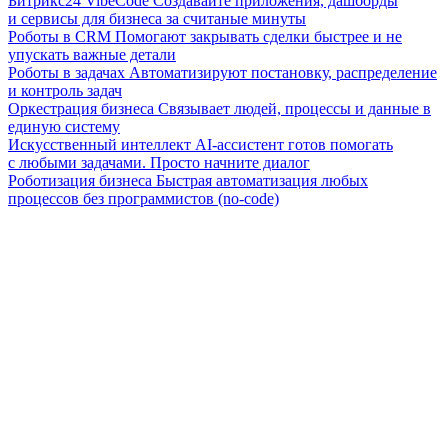
Битрикс24 VibeCode
Создавайте приложения, дашборды
и сервисы для бизнеса за считаные минуты
Роботы в CRM
Помогают закрывать сделки быстрее и не
упускать важные детали
Роботы в задачах
Автоматизируют постановку, распределение
и контроль задач
Оркестрация бизнеса
Связывает людей, процессы и данные в
единую систему
Искусственный интеллект
AI-ассистент готов помогать
с любыми задачами. Просто начните диалог
Роботизация бизнеса
Быстрая автоматизация любых
процессов без программистов (no-code)