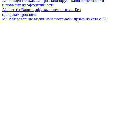
AI в видеозвонках
AI проанализирует ваши видеозвонки
и повысит их эффективность
AI-агенты
Ваши цифровые помощники. Без
программирования
MCP
Управление внешними системами прямо из чата с AI