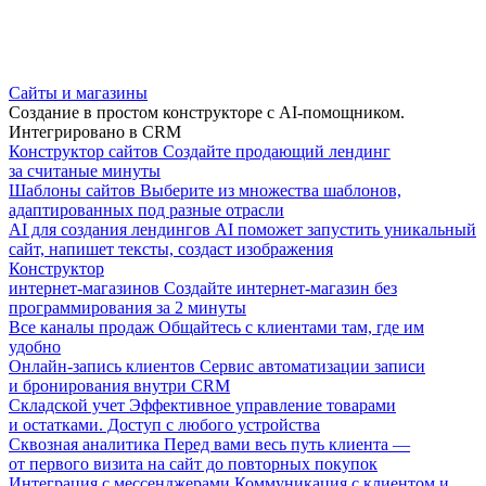
Сайты и магазины
Создание в простом конструкторе с AI-помощником.
Интегрировано в CRM
Конструктор сайтов
Создайте продающий лендинг
за считаные минуты
Шаблоны сайтов
Выберите из множества шаблонов,
адаптированных под разные отрасли
AI для создания лендингов
AI поможет запустить уникальный
сайт, напишет тексты, создаст изображения
Конструктор
интернет-магазинов
Создайте интернет-магазин без
программирования за 2 минуты
Все каналы продаж
Общайтесь с клиентами там, где им
удобно
Онлайн-запись клиентов
Сервис автоматизации записи
и бронирования внутри CRM
Складской учет
Эффективное управление товарами
и остатками. Доступ с любого устройства
Сквозная аналитика
Перед вами весь путь клиента —
от первого визита на сайт до повторных покупок
Интеграция с мессенджерами
Коммуникация с клиентом и