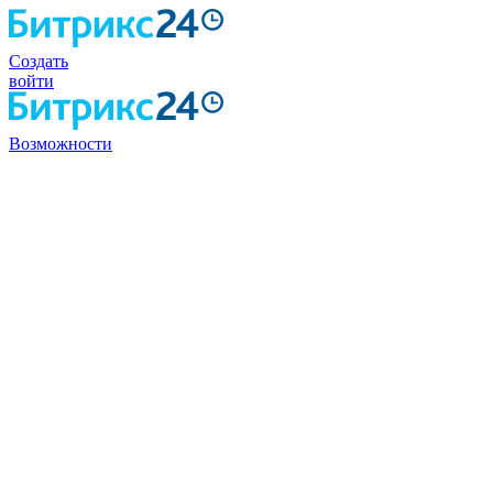
Создать
войти
Возможности