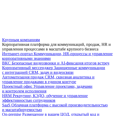
Крупным компаниям
Корпоративная платформа для коммуникаций, продаж, HR и
управления процессами в масштабе крупного бизнеса
Интранет-портал
Коммуникации, HR-процессы и управление
корпоративными знаниями
ВКС
Безопасные видеозвонки и AI-фиксация итогов встреч
Корпоративный мессенджер
Защищенные коммуникации
с интеграцией CRM, задач и видеосвязи
Автоматизация продаж
CRM, сквозная аналитика и
управление продажами в едином контуре
Проектный офис
Управление проектами, задачами
и контролем исполнения
HRM
Рекрутинг, КЭДО, обучение и управление
эффективностью сотрудников
SaaS
Облачная платформа с высокой производительностью
и масштабируемостью
On-premise
Размещение в вашем ЦОД, открытый код и