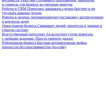
Битрикс24 VibeCode
Создавайте приложения, дашборды
и сервисы для бизнеса за считаные минуты
Роботы в CRM
Помогают закрывать сделки быстрее и не
упускать важные детали
Роботы в задачах
Автоматизируют постановку, распределение
и контроль задач
Оркестрация бизнеса
Связывает людей, процессы и данные в
единую систему
Искусственный интеллект
AI-ассистент готов помогать
с любыми задачами. Просто начните диалог
Роботизация бизнеса
Быстрая автоматизация любых
процессов без программистов (no-code)