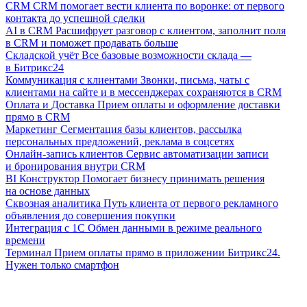
CRM
CRM помогает вести клиента по воронке: от первого
контакта до успешной сделки
AI в CRM
Расшифрует разговор с клиентом, заполнит поля
в CRM и поможет продавать больше
Складской учёт
Все базовые возможности склада —
в Битрикс24
Коммуникация с клиентами
Звонки, письма, чаты с
клиентами на сайте и в мессенджерах сохраняются в CRM
Оплата и Доставка
Прием оплаты и оформление доставки
прямо в CRM
Маркетинг
Сегментация базы клиентов, рассылка
персональных предложений, реклама в соцсетях
Онлайн-запись клиентов
Сервис автоматизации записи
и бронирования внутри CRM
BI Конструктор
Помогает бизнесу принимать решения
на основе данных
Сквозная аналитика
Путь клиента от первого рекламного
объявления до совершения покупки
Интеграция с 1С
Обмен данными в режиме реального
времени
Терминал
Прием оплаты прямо в приложении Битрикс24.
Нужен только смартфон