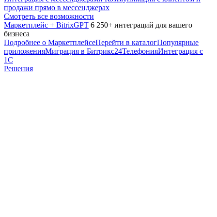
продажи прямо в мессенджерах
Смотреть все возможности
Маркетплейс + BitrixGPT
6 250+ интеграций для вашего
бизнеса
Подробнее о Маркетплейсе
Перейти в каталог
Популярные
приложения
Миграция в Битрикс24
Телефония
Интеграция с
1С
Решения