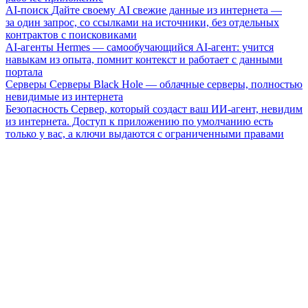
AI-поиск
Дайте своему AI свежие данные из интернета —
за один запрос, со ссылками на источники, без отдельных
контрактов с поисковиками
AI-агенты
Hermes — самообучающийся AI-агент: учится
навыкам из опыта, помнит контекст и работает с данными
портала
Серверы
Серверы Black Hole — облачные серверы, полностью
невидимые из интернета
Безопасность
Сервер, который создаст ваш ИИ-агент, невидим
из интернета. Доступ к приложению по умолчанию есть
только у вас, а ключи выдаются с ограниченными правами