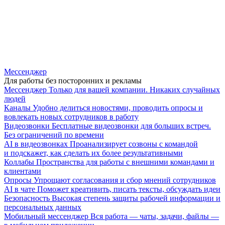
Мессенджер
Для работы без посторонних и рекламы
Мессенджер
Только для вашей компании. Никаких случайных
людей
Каналы
Удобно делиться новостями, проводить опросы и
вовлекать новых сотрудников в работу
Видеозвонки
Бесплатные видеозвонки для больших встреч.
Без ограничений по времени
AI в видеозвонках
Проанализирует созвоны с командой
и подскажет, как сделать их более результативными
Коллабы
Пространства для работы с внешними командами и
клиентами
Опросы
Упрощают согласования и сбор мнений сотрудников
AI в чате
Поможет креативить, писать тексты, обсуждать идеи
Безопасность
Высокая степень защиты рабочей информации и
персональных данных
Мобильный мессенджер
Вся работа — чаты, задачи, файлы —