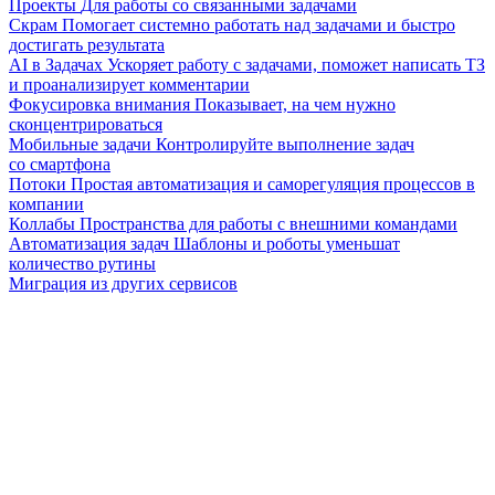
Проекты
Для работы со связанными задачами
Скрам
Помогает системно работать над задачами и быстро
достигать результата
AI в Задачах
Ускоряет работу с задачами, поможет написать ТЗ
и проанализирует комментарии
Фокусировка внимания
Показывает, на чем нужно
сконцентрироваться
Мобильные задачи
Контролируйте выполнение задач
со смартфона
Потоки
Простая автоматизация и саморегуляция процессов в
компании
Коллабы
Пространства для работы с внешними командами
Автоматизация задач
Шаблоны и роботы уменьшат
количество рутины
Миграция из других сервисов