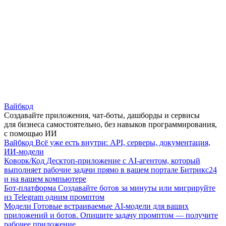
Вайбкод
Создавайте приложения, чат-боты, дашборды и сервисы
для бизнеса самостоятельно, без навыков программирования,
с помощью ИИ
Вайбкод
Всё уже есть внутри: API, серверы, документация,
ИИ-модели
Коворк/Код
Десктоп-приложение с AI-агентом, который
выполняет рабочие задачи прямо в вашем портале Битрикс24
и на вашем компьютере
Бот-платформа
Создавайте ботов за минуты или мигрируйте
из Telegram одним промптом
Модели
Готовые встраиваемые AI-модели для ваших
приложений и ботов. Опишите задачу промптом — получите
рабочее приложение