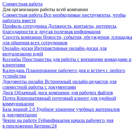
Совместная работа
Для организации работы всей компании
Совместная работа
Все необходимые инструменты, чтобы
работать вместе
Профиль сотрудника
Должность, контакты, интересы,
благодарности и другая полезная информация
Соцсеть компании
Новости, события, обсуждения, площадка
для общения всех сотрудников
Онлайн-доски
Интерактивные онлайн-доски для
визуализации идей
Коллабы
Пространства для работы с внешними командами и
клиентами
Календарь
Планирование рабочего дня и встреч с любого
устройства
Документы онлайн
Встроенный онлайн-редактор для
совместной работы с документами
Диск
Облачный диск компании для рабочих файлов
Почта
Корпоративный почтовый клиент для удобной
коммуникации
База знаний 2.0
Удобное хранение учебных материалов
и документации
Чекин на работе
Геймификация начала рабочего дня
в приложении Битрикс24