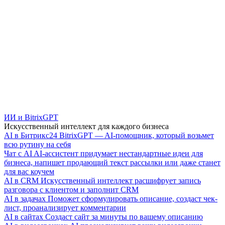
ИИ и BitrixGPT
Искусственный интеллект для каждого бизнеса
AI в Битрикс24
BitrixGPT — AI-помощник, который возьмет
всю рутину на себя
Чат с AI
AI-ассистент придумает нестандартные идеи для
бизнеса, напишет продающий текст рассылки или даже станет
для вас коучем
AI в CRM
Искусственный интеллект расшифрует запись
разговора с клиентом и заполнит CRM
AI в задачах
Поможет сформулировать описание, создаст чек-
лист, проанализирует комментарии
AI в сайтах
Создаст сайт за минуты по вашему описанию