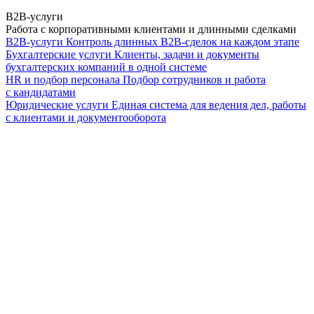
B2B-услуги
Работа с корпоративными клиентами и длинными сделками
B2B-услуги
Контроль длинных B2B-сделок на каждом этапе
Бухгалтерские услуги
Клиенты, задачи и документы
бухгалтерских компаний в одной системе
HR и подбор персонала
Подбор сотрудников и работа
с кандидатами
Юридические услуги
Единая система для ведения дел, работы
с клиентами и документооборота