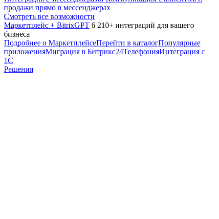
продажи прямо в мессенджерах
Смотреть все возможности
Маркетплейс + BitrixGPT
6 210+ интеграций для вашего
бизнеса
Подробнее о Маркетплейсе
Перейти в каталог
Популярные
приложения
Миграция в Битрикс24
Телефония
Интеграция с
1С
Решения