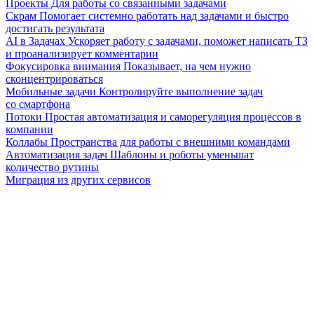
Проекты
Для работы со связанными задачами
Скрам
Помогает системно работать над задачами и быстро
достигать результата
AI в Задачах
Ускоряет работу с задачами, поможет написать ТЗ
и проанализирует комментарии
Фокусировка внимания
Показывает, на чем нужно
сконцентрироваться
Мобильные задачи
Контролируйте выполнение задач
со смартфона
Потоки
Простая автоматизация и саморегуляция процессов в
компании
Коллабы
Пространства для работы с внешними командами
Автоматизация задач
Шаблоны и роботы уменьшат
количество рутины
Миграция из других сервисов