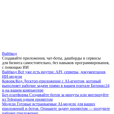
Вайбкод
Создавайте приложения, чат-боты, дашборды и сервисы
для бизнеса самостоятельно, без навыков программирования,
с помощью ИИ
Вайбкод
Всё уже есть внутри: API, серверы, документация,
ИИ-модели
Коворк/Код
Десктоп-приложение с AI-агентом, который
выполняет рабочие задачи прямо в вашем портале Битрикс24
и на вашем компьютере
Бот-платформа
Создавайте ботов за минуты или мигрируйте
из Telegram одним промптом
Модели
Готовые встраиваемые AI-модели для ваших
приложений и ботов. Опишите задачу промптом — получите
рабочее приложение