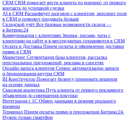
CRM
CRM помогает вести клиента по воронке: от первого
контакта до успешной сделки
AI в CRM
Расшифрует разговор с клиентом, заполнит поля
в CRM и поможет продавать больше
Складской учёт
Все базовые возможности склада —
в Битрикс24
Коммуникация с клиентами
Звонки, письма, чаты с
клиентами на сайте и в мессенджерах сохраняются в CRM
Оплата и Доставка
Прием оплаты и оформление доставки
прямо в CRM
Маркетинг
Сегментация базы клиентов, рассылка
персональных предложений, реклама в соцсетях
Онлайн-запись клиентов
Сервис автоматизации записи
и бронирования внутри CRM
BI Конструктор
Помогает бизнесу принимать решения
на основе данных
Сквозная аналитика
Путь клиента от первого рекламного
объявления до совершения покупки
Интеграция с 1С
Обмен данными в режиме реального
времени
Терминал
Прием оплаты прямо в приложении Битрикс24.
Нужен только смартфон