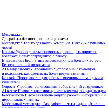
Мессенджер
Для работы без посторонних и рекламы
Мессенджер
Только для вашей компании. Никаких случайных
людей
Каналы
Удобно делиться новостями, проводить опросы и
вовлекать новых сотрудников в работу
Видеозвонки
Бесплатные видеозвонки для больших встреч.
Без ограничений по времени
AI в видеозвонках
Проанализирует созвоны с командой
и подскажет, как сделать их более результативными
Коллабы
Пространства для работы с внешними командами и
клиентами
Опросы
Упрощают согласования и сбор мнений сотрудников
AI в чате
Поможет креативить, писать тексты, обсуждать идеи
Безопасность
Высокая степень защиты рабочей информации и
персональных данных
Мобильный мессенджер
Вся работа — чаты, задачи, файлы —