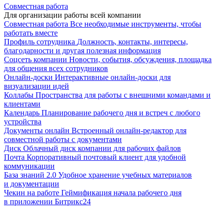
Совместная работа
Для организации работы всей компании
Совместная работа
Все необходимые инструменты, чтобы
работать вместе
Профиль сотрудника
Должность, контакты, интересы,
благодарности и другая полезная информация
Соцсеть компании
Новости, события, обсуждения, площадка
для общения всех сотрудников
Онлайн-доски
Интерактивные онлайн-доски для
визуализации идей
Коллабы
Пространства для работы с внешними командами и
клиентами
Календарь
Планирование рабочего дня и встреч с любого
устройства
Документы онлайн
Встроенный онлайн-редактор для
совместной работы с документами
Диск
Облачный диск компании для рабочих файлов
Почта
Корпоративный почтовый клиент для удобной
коммуникации
База знаний 2.0
Удобное хранение учебных материалов
и документации
Чекин на работе
Геймификация начала рабочего дня
в приложении Битрикс24