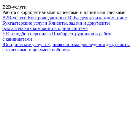
B2B-услуги
Работа с корпоративными клиентами и длинными сделками
B2B-услуги
Контроль длинных B2B-сделок на каждом этапе
Бухгалтерские услуги
Клиенты, задачи и документы
бухгалтерских компаний в одной системе
HR и подбор персонала
Подбор сотрудников и работа
с кандидатами
Юридические услуги
Единая система для ведения дел, работы
с клиентами и документооборота