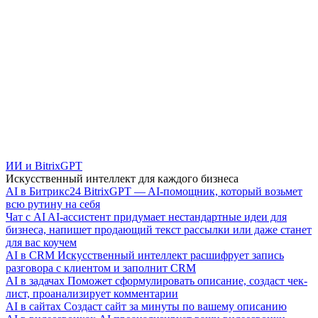
ИИ и BitrixGPT
Искусственный интеллект для каждого бизнеса
AI в Битрикс24
BitrixGPT — AI-помощник, который возьмет
всю рутину на себя
Чат с AI
AI-ассистент придумает нестандартные идеи для
бизнеса, напишет продающий текст рассылки или даже станет
для вас коучем
AI в CRM
Искусственный интеллект расшифрует запись
разговора с клиентом и заполнит CRM
AI в задачах
Поможет сформулировать описание, создаст чек-
лист, проанализирует комментарии
AI в сайтах
Создаст сайт за минуты по вашему описанию