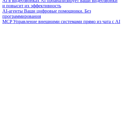
AI в видеозвонках
AI проанализирует ваши видеозвонки
и повысит их эффективность
AI-агенты
Ваши цифровые помощники. Без
программирования
MCP
Управление внешними системами прямо из чата с AI