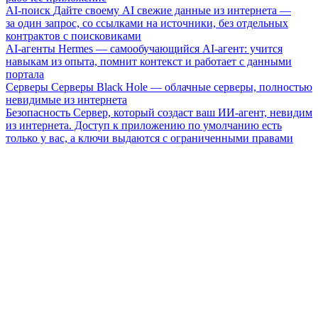
AI-поиск
Дайте своему AI свежие данные из интернета —
за один запрос, со ссылками на источники, без отдельных
контрактов с поисковиками
AI-агенты
Hermes — самообучающийся AI-агент: учится
навыкам из опыта, помнит контекст и работает с данными
портала
Серверы
Серверы Black Hole — облачные серверы, полностью
невидимые из интернета
Безопасность
Сервер, который создаст ваш ИИ-агент, невидим
из интернета. Доступ к приложению по умолчанию есть
только у вас, а ключи выдаются с ограниченными правами