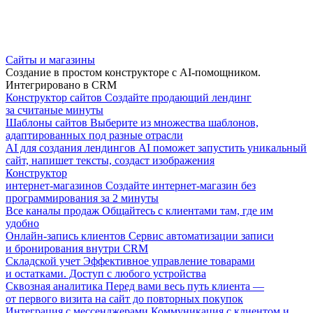
Сайты и магазины
Создание в простом конструкторе с AI-помощником.
Интегрировано в CRM
Конструктор сайтов
Создайте продающий лендинг
за считаные минуты
Шаблоны сайтов
Выберите из множества шаблонов,
адаптированных под разные отрасли
AI для создания лендингов
AI поможет запустить уникальный
сайт, напишет тексты, создаст изображения
Конструктор
интернет-магазинов
Создайте интернет-магазин без
программирования за 2 минуты
Все каналы продаж
Общайтесь с клиентами там, где им
удобно
Онлайн-запись клиентов
Сервис автоматизации записи
и бронирования внутри CRM
Складской учет
Эффективное управление товарами
и остатками. Доступ с любого устройства
Сквозная аналитика
Перед вами весь путь клиента —
от первого визита на сайт до повторных покупок
Интеграция с мессенджерами
Коммуникация с клиентом и