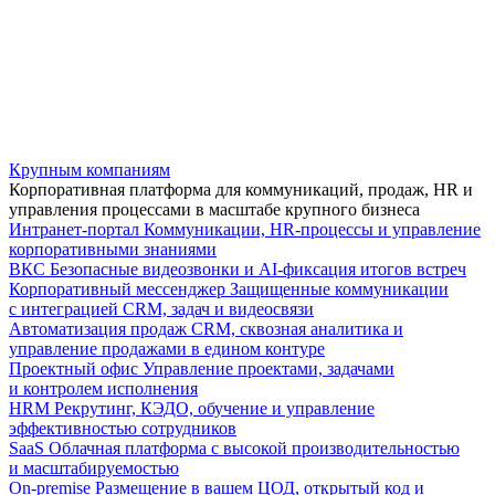
Крупным компаниям
Корпоративная платформа для коммуникаций, продаж, HR и
управления процессами в масштабе крупного бизнеса
Интранет-портал
Коммуникации, HR-процессы и управление
корпоративными знаниями
ВКС
Безопасные видеозвонки и AI-фиксация итогов встреч
Корпоративный мессенджер
Защищенные коммуникации
с интеграцией CRM, задач и видеосвязи
Автоматизация продаж
CRM, сквозная аналитика и
управление продажами в едином контуре
Проектный офис
Управление проектами, задачами
и контролем исполнения
HRM
Рекрутинг, КЭДО, обучение и управление
эффективностью сотрудников
SaaS
Облачная платформа с высокой производительностью
и масштабируемостью
On-premise
Размещение в вашем ЦОД, открытый код и