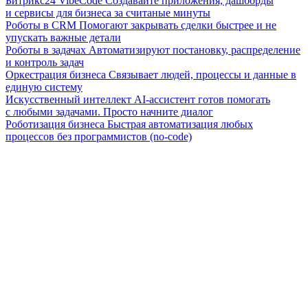
Битрикс24 VibeCode
Создавайте приложения, дашборды
и сервисы для бизнеса за считаные минуты
Роботы в CRM
Помогают закрывать сделки быстрее и не
упускать важные детали
Роботы в задачах
Автоматизируют постановку, распределение
и контроль задач
Оркестрация бизнеса
Связывает людей, процессы и данные в
единую систему
Искусственный интеллект
AI-ассистент готов помогать
с любыми задачами. Просто начните диалог
Роботизация бизнеса
Быстрая автоматизация любых
процессов без программистов (no-code)