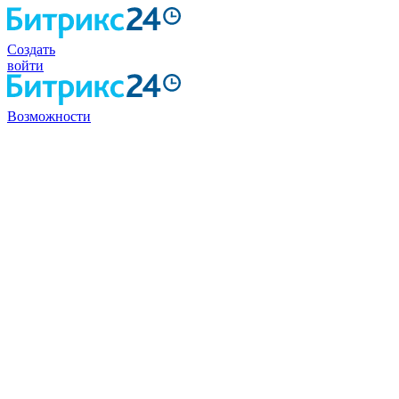
Создать
войти
Возможности