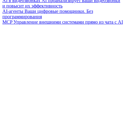
AI в видеозвонках
AI проанализирует ваши видеозвонки
и повысит их эффективность
AI-агенты
Ваши цифровые помощники. Без
программирования
MCP
Управление внешними системами прямо из чата с AI