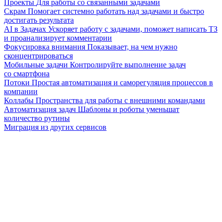
Проекты
Для работы со связанными задачами
Скрам
Помогает системно работать над задачами и быстро
достигать результата
AI в Задачах
Ускоряет работу с задачами, поможет написать ТЗ
и проанализирует комментарии
Фокусировка внимания
Показывает, на чем нужно
сконцентрироваться
Мобильные задачи
Контролируйте выполнение задач
со смартфона
Потоки
Простая автоматизация и саморегуляция процессов в
компании
Коллабы
Пространства для работы с внешними командами
Автоматизация задач
Шаблоны и роботы уменьшат
количество рутины
Миграция из других сервисов