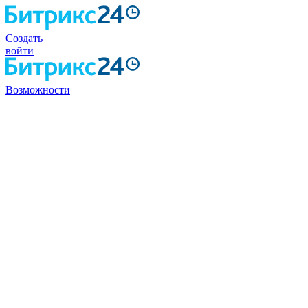
Создать
войти
Возможности