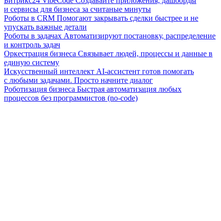
Битрикс24 VibeCode
Создавайте приложения, дашборды
и сервисы для бизнеса за считаные минуты
Роботы в CRM
Помогают закрывать сделки быстрее и не
упускать важные детали
Роботы в задачах
Автоматизируют постановку, распределение
и контроль задач
Оркестрация бизнеса
Связывает людей, процессы и данные в
единую систему
Искусственный интеллект
AI-ассистент готов помогать
с любыми задачами. Просто начните диалог
Роботизация бизнеса
Быстрая автоматизация любых
процессов без программистов (no-code)