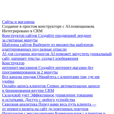
Сайты и магазины
Создание в простом конструкторе с AI-помощником.
Интегрировано в CRM
Конструктор сайтов
Создайте продающий лендинг
за считаные минуты
Шаблоны сайтов
Выберите из множества шаблонов,
адаптированных под разные отрасли
AI для создания лендингов
AI поможет запустить уникальный
сайт, напишет тексты, создаст изображения
Конструктор
интернет-магазинов
Создайте интернет-магазин без
программирования за 2 минуты
Все каналы продаж
Общайтесь с клиентами там, где им
удобно
Онлайн-запись клиентов
Сервис автоматизации записи
и бронирования внутри CRM
Складской учет
Эффективное управление товарами
и остатками. Доступ с любого устройства
Сквозная аналитика
Перед вами весь путь клиента —
от первого визита на сайт до повторных покупок
Интеграция с мессенджерами
Коммуникация с клиентом и