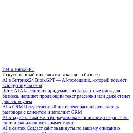
ИИ и BitrixGPT
Искусственный интеллект для каждого бизнеса
AI в Битрикс24
BitrixGPT — AI-помощник, который возьмет
всю рутину на себя
Чат с AI
AI-ассистент придумает нестандартные идеи для
бизнеса, напишет продающий текст рассылки или даже станет
для вас коучем
AI в CRM
Искусственный интеллект расшифрует запись
разговора с клиентом и заполнит CRM
AI в задачах
Поможет сформулировать описание, создаст чек-
лист, проанализирует комментарии
AI в сайтах
Создаст сайт за минуты по вашему описанию