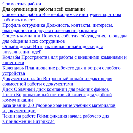
Совместная работа
Для организации работы всей компании
Совместная работа
Все необходимые инструменты, чтобы
работать вместе
Профиль сотрудника
Должность, контакты, интересы,
благодарности и другая полезная информация
Соцсеть компании
Новости, события, обсуждения, площадка
для общения всех сотрудников
Онлайн-доски
Интерактивные онлайн-доски для
визуализации идей
Коллабы
Пространства для работы с внешними командами и
клиентами
Календарь
Планирование рабочего дня и встреч с любого
устройства
Документы онлайн
Встроенный онлайн-редактор для
совместной работы с документами
Диск
Облачный диск компании для рабочих файлов
Почта
Корпоративный почтовый клиент для удобной
коммуникации
База знаний 2.0
Удобное хранение учебных материалов
и документации
Чекин на работе
Геймификация начала рабочего дня
в приложении Битрикс24