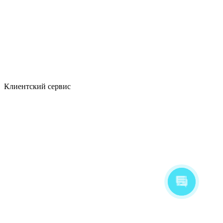
Клиентский сервис
Алина
Здравствуйте! Готова помочь
вам. Напишите мне, если у
вас появятся вопросы.