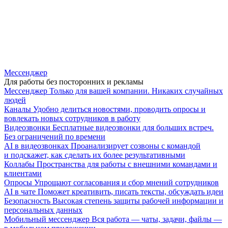
Мессенджер
Для работы без посторонних и рекламы
Мессенджер
Только для вашей компании. Никаких случайных
людей
Каналы
Удобно делиться новостями, проводить опросы и
вовлекать новых сотрудников в работу
Видеозвонки
Бесплатные видеозвонки для больших встреч.
Без ограничений по времени
AI в видеозвонках
Проанализирует созвоны с командой
и подскажет, как сделать их более результативными
Коллабы
Пространства для работы с внешними командами и
клиентами
Опросы
Упрощают согласования и сбор мнений сотрудников
AI в чате
Поможет креативить, писать тексты, обсуждать идеи
Безопасность
Высокая степень защиты рабочей информации и
персональных данных
Мобильный мессенджер
Вся работа — чаты, задачи, файлы —