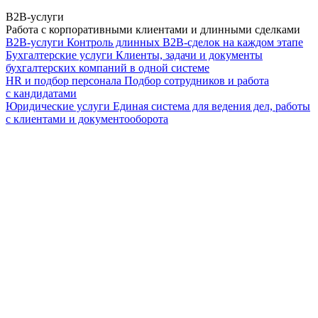
B2B-услуги
Работа с корпоративными клиентами и длинными сделками
B2B-услуги
Контроль длинных B2B-сделок на каждом этапе
Бухгалтерские услуги
Клиенты, задачи и документы
бухгалтерских компаний в одной системе
HR и подбор персонала
Подбор сотрудников и работа
с кандидатами
Юридические услуги
Единая система для ведения дел, работы
с клиентами и документооборота