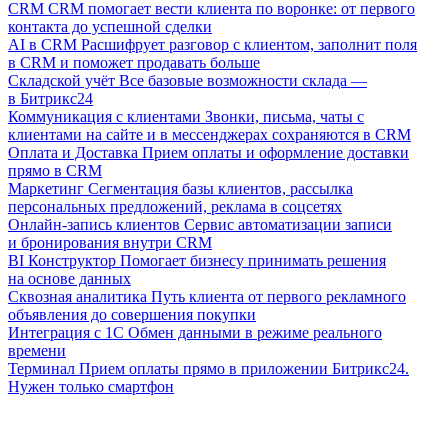
CRM
CRM помогает вести клиента по воронке: от первого
контакта до успешной сделки
AI в CRM
Расшифрует разговор с клиентом, заполнит поля
в CRM и поможет продавать больше
Складской учёт
Все базовые возможности склада —
в Битрикс24
Коммуникация с клиентами
Звонки, письма, чаты с
клиентами на сайте и в мессенджерах сохраняются в CRM
Оплата и Доставка
Прием оплаты и оформление доставки
прямо в CRM
Маркетинг
Сегментация базы клиентов, рассылка
персональных предложений, реклама в соцсетях
Онлайн-запись клиентов
Сервис автоматизации записи
и бронирования внутри CRM
BI Конструктор
Помогает бизнесу принимать решения
на основе данных
Сквозная аналитика
Путь клиента от первого рекламного
объявления до совершения покупки
Интеграция с 1С
Обмен данными в режиме реального
времени
Терминал
Прием оплаты прямо в приложении Битрикс24.
Нужен только смартфон