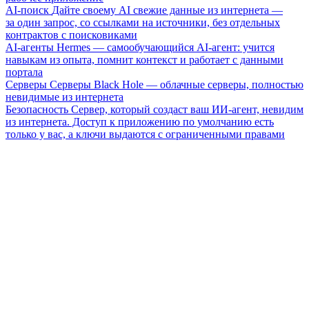
AI-поиск
Дайте своему AI свежие данные из интернета —
за один запрос, со ссылками на источники, без отдельных
контрактов с поисковиками
AI-агенты
Hermes — самообучающийся AI-агент: учится
навыкам из опыта, помнит контекст и работает с данными
портала
Серверы
Серверы Black Hole — облачные серверы, полностью
невидимые из интернета
Безопасность
Сервер, который создаст ваш ИИ-агент, невидим
из интернета. Доступ к приложению по умолчанию есть
только у вас, а ключи выдаются с ограниченными правами