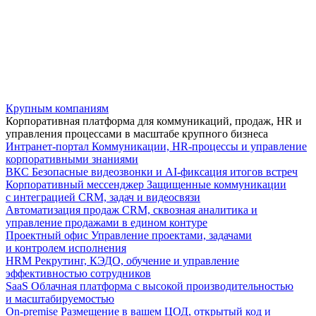
Крупным компаниям
Корпоративная платформа для коммуникаций, продаж, HR и
управления процессами в масштабе крупного бизнеса
Интранет-портал
Коммуникации, HR-процессы и управление
корпоративными знаниями
ВКС
Безопасные видеозвонки и AI-фиксация итогов встреч
Корпоративный мессенджер
Защищенные коммуникации
с интеграцией CRM, задач и видеосвязи
Автоматизация продаж
CRM, сквозная аналитика и
управление продажами в едином контуре
Проектный офис
Управление проектами, задачами
и контролем исполнения
HRM
Рекрутинг, КЭДО, обучение и управление
эффективностью сотрудников
SaaS
Облачная платформа с высокой производительностью
и масштабируемостью
On-premise
Размещение в вашем ЦОД, открытый код и