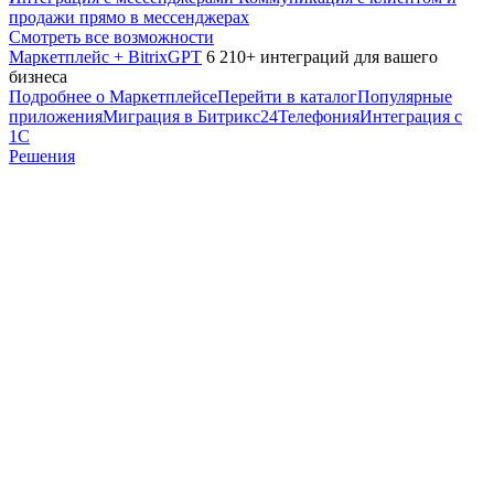
продажи прямо в мессенджерах
Смотреть все возможности
Маркетплейс + BitrixGPT
6 210+ интеграций для вашего
бизнеса
Подробнее о Маркетплейсе
Перейти в каталог
Популярные
приложения
Миграция в Битрикс24
Телефония
Интеграция с
1С
Решения