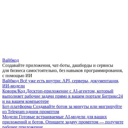
Вайбкод
Создавайте приложения, чат-боты, дашборды и сервисы
для бизнеса самостоятельно, без навыков программирования,
с помощью ИИ
Вайбкод
Всё уже есть внутри: API, серверы, документация,
ИИ-модели
Коворк/Код
Десктоп-приложение с AI-агентом, который
выполняет рабочие задачи прямо в вашем портале Битрикс24
и на вашем компьютере
Бот-платформа
Создавайте ботов за минуты или мигрируйте
из Telegram одним промптом
Модели
Готовые встраиваемые AI-модели для ваших
приложений и ботов. Опишите задачу промптом — получите
рабочее приложение