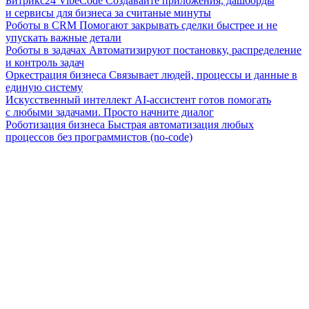
Битрикс24 VibeCode
Создавайте приложения, дашборды
и сервисы для бизнеса за считаные минуты
Роботы в CRM
Помогают закрывать сделки быстрее и не
упускать важные детали
Роботы в задачах
Автоматизируют постановку, распределение
и контроль задач
Оркестрация бизнеса
Связывает людей, процессы и данные в
единую систему
Искусственный интеллект
AI-ассистент готов помогать
с любыми задачами. Просто начните диалог
Роботизация бизнеса
Быстрая автоматизация любых
процессов без программистов (no-code)