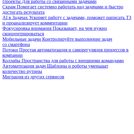
Проекты
Для работы со связанными задачами
Скрам
Помогает системно работать над задачами и быстро
достигать результата
AI в Задачах
Ускоряет работу с задачами, поможет написать ТЗ
и проанализирует комментарии
Фокусировка внимания
Показывает, на чем нужно
сконцентрироваться
Мобильные задачи
Контролируйте выполнение задач
со смартфона
Потоки
Простая автоматизация и саморегуляция процессов в
компании
Коллабы
Пространства для работы с внешними командами
Автоматизация задач
Шаблоны и роботы уменьшат
количество рутины
Миграция из других сервисов