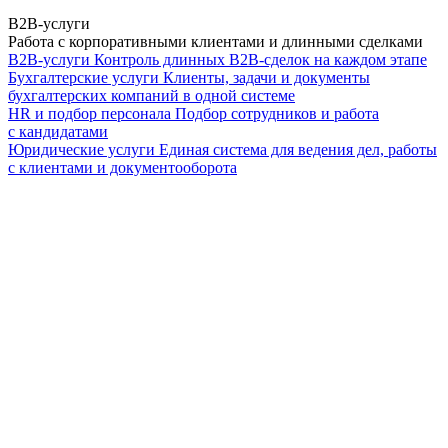
B2B-услуги
Работа с корпоративными клиентами и длинными сделками
B2B-услуги
Контроль длинных B2B-сделок на каждом этапе
Бухгалтерские услуги
Клиенты, задачи и документы
бухгалтерских компаний в одной системе
HR и подбор персонала
Подбор сотрудников и работа
с кандидатами
Юридические услуги
Единая система для ведения дел, работы
с клиентами и документооборота