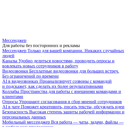
Мессенджер
Для работы без посторонних и рекламы
Мессенджер
Только для вашей компании. Никаких случайных
людей
Каналы
Удобно делиться новостями, проводить опросы и
вовлекать новых сотрудников в работу
Видеозвонки
Бесплатные видеозвонки для больших встреч.
Без ограничений по времени
AI в видеозвонках
Проанализирует созвоны с командой
и подскажет, как сделать их более результативными
Коллабы
Пространства для работы с внешними командами и
клиентами
Опросы
Упрощают согласования и сбор мнений сотрудников
AI в чате
Поможет креативить, писать тексты, обсуждать идеи
Безопасность
Высокая степень защиты рабочей информации и
персональных данных
Мобильный мессенджер
Вся работа — чаты, задачи, файлы —