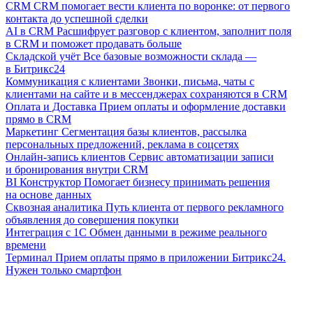
CRM
CRM помогает вести клиента по воронке: от первого
контакта до успешной сделки
AI в CRM
Расшифрует разговор с клиентом, заполнит поля
в CRM и поможет продавать больше
Складской учёт
Все базовые возможности склада —
в Битрикс24
Коммуникация с клиентами
Звонки, письма, чаты с
клиентами на сайте и в мессенджерах сохраняются в CRM
Оплата и Доставка
Прием оплаты и оформление доставки
прямо в CRM
Маркетинг
Сегментация базы клиентов, рассылка
персональных предложений, реклама в соцсетях
Онлайн-запись клиентов
Сервис автоматизации записи
и бронирования внутри CRM
BI Конструктор
Помогает бизнесу принимать решения
на основе данных
Сквозная аналитика
Путь клиента от первого рекламного
объявления до совершения покупки
Интеграция с 1С
Обмен данными в режиме реального
времени
Терминал
Прием оплаты прямо в приложении Битрикс24.
Нужен только смартфон