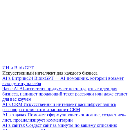
ИИ и BitrixGPT
Искусственный интеллект для каждого бизнеса
AI в Битрикс24
BitrixGPT — AI-помощник, который возьмет
всю рутину на себя
Чат с AI
AI-ассистент придумает нестандартные идеи для
бизнеса, напишет продающий текст рассылки или даже станет
для вас коучем
AI в CRM
Искусственный интеллект расшифрует запись
разговора с клиентом и заполнит CRM
AI в задачах
Поможет сформулировать описание, создаст чек-
лист, проанализирует комментарии
AI в сайтах
Создаст сайт за минуты по вашему описанию