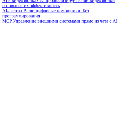
AI в видеозвонках
AI проанализирует ваши видеозвонки
и повысит их эффективность
AI-агенты
Ваши цифровые помощники. Без
программирования
MCP
Управление внешними системами прямо из чата с AI