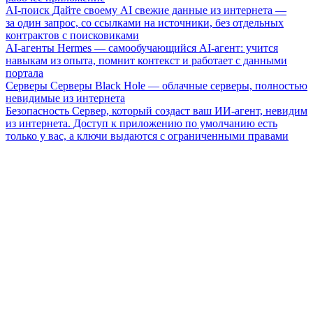
AI-поиск
Дайте своему AI свежие данные из интернета —
за один запрос, со ссылками на источники, без отдельных
контрактов с поисковиками
AI-агенты
Hermes — самообучающийся AI-агент: учится
навыкам из опыта, помнит контекст и работает с данными
портала
Серверы
Серверы Black Hole — облачные серверы, полностью
невидимые из интернета
Безопасность
Сервер, который создаст ваш ИИ-агент, невидим
из интернета. Доступ к приложению по умолчанию есть
только у вас, а ключи выдаются с ограниченными правами