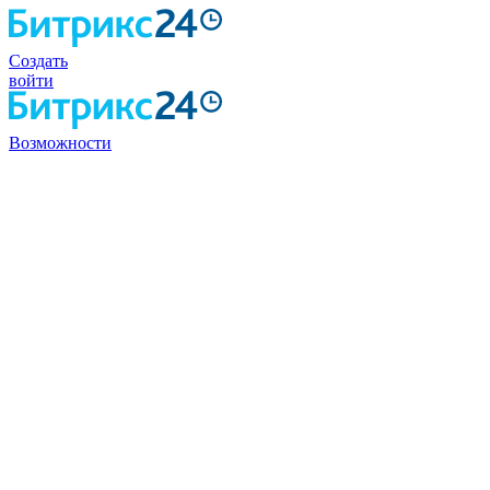
Создать
войти
Возможности