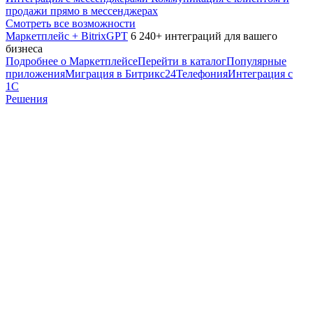
продажи прямо в мессенджерах
Смотреть все возможности
Маркетплейс + BitrixGPT
6 240+ интеграций для вашего
бизнеса
Подробнее о Маркетплейсе
Перейти в каталог
Популярные
приложения
Миграция в Битрикс24
Телефония
Интеграция с
1С
Решения