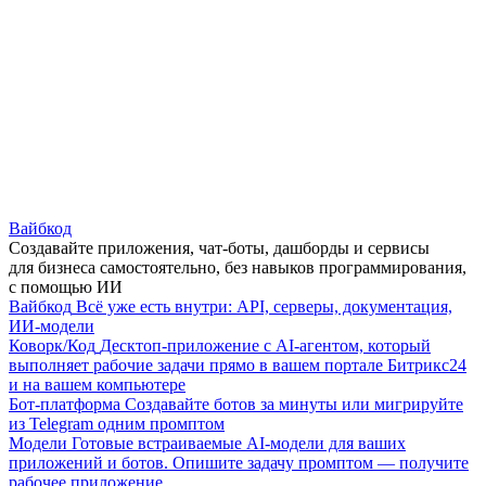
Вайбкод
Создавайте приложения, чат-боты, дашборды и сервисы
для бизнеса самостоятельно, без навыков программирования,
с помощью ИИ
Вайбкод
Всё уже есть внутри: API, серверы, документация,
ИИ-модели
Коворк/Код
Десктоп-приложение с AI-агентом, который
выполняет рабочие задачи прямо в вашем портале Битрикс24
и на вашем компьютере
Бот-платформа
Создавайте ботов за минуты или мигрируйте
из Telegram одним промптом
Модели
Готовые встраиваемые AI-модели для ваших
приложений и ботов. Опишите задачу промптом — получите
рабочее приложение