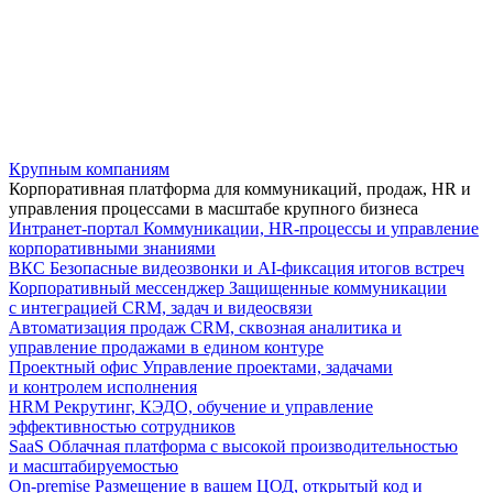
Крупным компаниям
Корпоративная платформа для коммуникаций, продаж, HR и
управления процессами в масштабе крупного бизнеса
Интранет-портал
Коммуникации, HR-процессы и управление
корпоративными знаниями
ВКС
Безопасные видеозвонки и AI-фиксация итогов встреч
Корпоративный мессенджер
Защищенные коммуникации
с интеграцией CRM, задач и видеосвязи
Автоматизация продаж
CRM, сквозная аналитика и
управление продажами в едином контуре
Проектный офис
Управление проектами, задачами
и контролем исполнения
HRM
Рекрутинг, КЭДО, обучение и управление
эффективностью сотрудников
SaaS
Облачная платформа с высокой производительностью
и масштабируемостью
On-premise
Размещение в вашем ЦОД, открытый код и