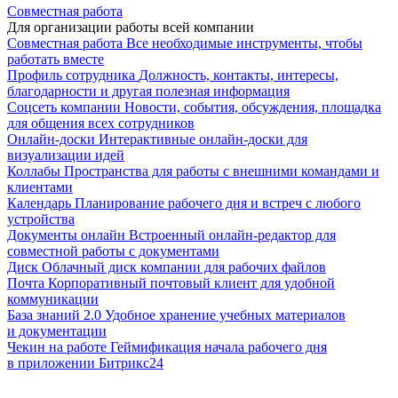
Совместная работа
Для организации работы всей компании
Совместная работа
Все необходимые инструменты, чтобы
работать вместе
Профиль сотрудника
Должность, контакты, интересы,
благодарности и другая полезная информация
Соцсеть компании
Новости, события, обсуждения, площадка
для общения всех сотрудников
Онлайн-доски
Интерактивные онлайн-доски для
визуализации идей
Коллабы
Пространства для работы с внешними командами и
клиентами
Календарь
Планирование рабочего дня и встреч с любого
устройства
Документы онлайн
Встроенный онлайн-редактор для
совместной работы с документами
Диск
Облачный диск компании для рабочих файлов
Почта
Корпоративный почтовый клиент для удобной
коммуникации
База знаний 2.0
Удобное хранение учебных материалов
и документации
Чекин на работе
Геймификация начала рабочего дня
в приложении Битрикс24