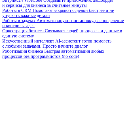
Битрикс24 VibeCode
Создавайте приложения, дашборды
и сервисы для бизнеса за считаные минуты
Роботы в CRM
Помогают закрывать сделки быстрее и не
упускать важные детали
Роботы в задачах
Автоматизируют постановку, распределение
и контроль задач
Оркестрация бизнеса
Связывает людей, процессы и данные в
единую систему
Искусственный интеллект
AI-ассистент готов помогать
с любыми задачами. Просто начните диалог
Роботизация бизнеса
Быстрая автоматизация любых
процессов без программистов (no-code)