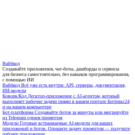
Вайбкод
Создавайте приложения, чат-боты, дашборды и сервисы
для бизнеса самостоятельно, без навыков программирования,
с помощью ИИ
Вайбкод
Всё уже есть внутри: API, серверы, документация,
ИИ-модели
Коворк/Код
Десктоп-приложение с AI-агентом, который
выполняет рабочие задачи прямо в вашем портале Битрикс24
и на вашем компьютере
Бот-платформа
Создавайте ботов за минуты или мигрируйте
из Telegram одним промптом
Модели
Готовые встраиваемые AI-модели для ваших
приложений и ботов. Опишите задачу промптом — получите
рабочее приложение