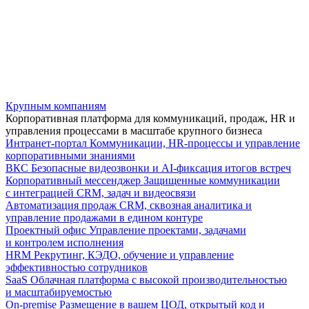
Крупным компаниям
Корпоративная платформа для коммуникаций, продаж, HR и
управления процессами в масштабе крупного бизнеса
Интранет-портал
Коммуникации, HR-процессы и управление
корпоративными знаниями
ВКС
Безопасные видеозвонки и AI-фиксация итогов встреч
Корпоративный мессенджер
Защищенные коммуникации
с интеграцией CRM, задач и видеосвязи
Автоматизация продаж
CRM, сквозная аналитика и
управление продажами в едином контуре
Проектный офис
Управление проектами, задачами
и контролем исполнения
HRM
Рекрутинг, КЭДО, обучение и управление
эффективностью сотрудников
SaaS
Облачная платформа с высокой производительностью
и масштабируемостью
On-premise
Размещение в вашем ЦОД, открытый код и