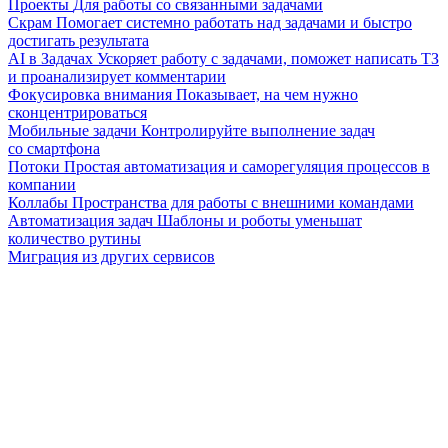
Проекты
Для работы со связанными задачами
Скрам
Помогает системно работать над задачами и быстро
достигать результата
AI в Задачах
Ускоряет работу с задачами, поможет написать ТЗ
и проанализирует комментарии
Фокусировка внимания
Показывает, на чем нужно
сконцентрироваться
Мобильные задачи
Контролируйте выполнение задач
со смартфона
Потоки
Простая автоматизация и саморегуляция процессов в
компании
Коллабы
Пространства для работы с внешними командами
Автоматизация задач
Шаблоны и роботы уменьшат
количество рутины
Миграция из других сервисов