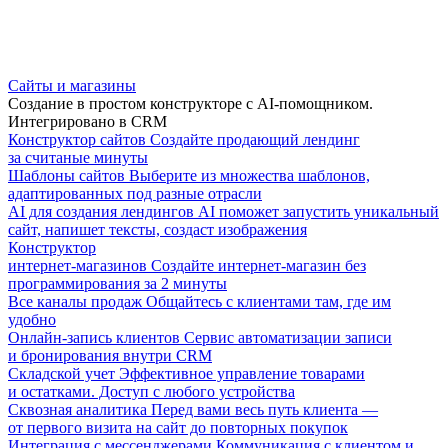
Сайты и магазины
Создание в простом конструкторе с AI-помощником.
Интегрировано в CRM
Конструктор сайтов
Создайте продающий лендинг
за считаные минуты
Шаблоны сайтов
Выберите из множества шаблонов,
адаптированных под разные отрасли
AI для создания лендингов
AI поможет запустить уникальный
сайт, напишет тексты, создаст изображения
Конструктор
интернет-магазинов
Создайте интернет-магазин без
программирования за 2 минуты
Все каналы продаж
Общайтесь с клиентами там, где им
удобно
Онлайн-запись клиентов
Сервис автоматизации записи
и бронирования внутри CRM
Складской учет
Эффективное управление товарами
и остатками. Доступ с любого устройства
Сквозная аналитика
Перед вами весь путь клиента —
от первого визита на сайт до повторных покупок
Интеграция с мессенджерами
Коммуникация с клиентом и