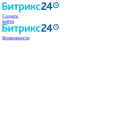
Создать
войти
Возможности