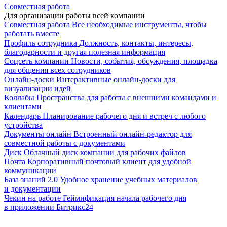
Совместная работа
Для организации работы всей компании
Совместная работа
Все необходимые инструменты, чтобы
работать вместе
Профиль сотрудника
Должность, контакты, интересы,
благодарности и другая полезная информация
Соцсеть компании
Новости, события, обсуждения, площадка
для общения всех сотрудников
Онлайн-доски
Интерактивные онлайн-доски для
визуализации идей
Коллабы
Пространства для работы с внешними командами и
клиентами
Календарь
Планирование рабочего дня и встреч с любого
устройства
Документы онлайн
Встроенный онлайн-редактор для
совместной работы с документами
Диск
Облачный диск компании для рабочих файлов
Почта
Корпоративный почтовый клиент для удобной
коммуникации
База знаний 2.0
Удобное хранение учебных материалов
и документации
Чекин на работе
Геймификация начала рабочего дня
в приложении Битрикс24