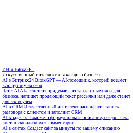
ИИ и BitrixGPT
Искусственный интеллект для каждого бизнеса
AI в Битрикс24
BitrixGPT — AI-помощник, который возьмет
всю рутину на себя
Чат с AI
AI-ассистент придумает нестандартные идеи для
бизнеса, напишет продающий текст рассылки или даже станет
для вас коучем
AI в CRM
Искусственный интеллект расшифрует запись
разговора с клиентом и заполнит CRM
AI в задачах
Поможет сформулировать описание, создаст чек-
лист, проанализирует комментарии
AI в сайтах
Создаст сайт за минуты по вашему описанию