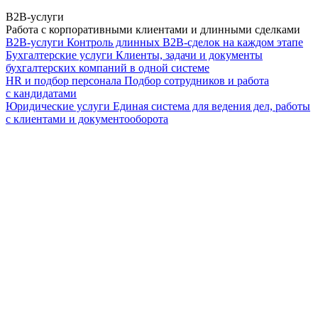
B2B-услуги
Работа с корпоративными клиентами и длинными сделками
B2B-услуги
Контроль длинных B2B-сделок на каждом этапе
Бухгалтерские услуги
Клиенты, задачи и документы
бухгалтерских компаний в одной системе
HR и подбор персонала
Подбор сотрудников и работа
с кандидатами
Юридические услуги
Единая система для ведения дел, работы
с клиентами и документооборота