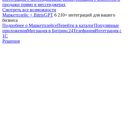
продажи прямо в мессенджерах
Смотреть все возможности
Маркетплейс + BitrixGPT
6 210+ интеграций для вашего
бизнеса
Подробнее о Маркетплейсе
Перейти в каталог
Популярные
приложения
Миграция в Битрикс24
Телефония
Интеграция с
1С
Решения