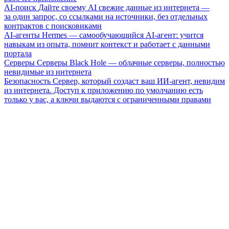
AI-поиск
Дайте своему AI свежие данные из интернета —
за один запрос, со ссылками на источники, без отдельных
контрактов с поисковиками
AI-агенты
Hermes — самообучающийся AI-агент: учится
навыкам из опыта, помнит контекст и работает с данными
портала
Серверы
Серверы Black Hole — облачные серверы, полностью
невидимые из интернета
Безопасность
Сервер, который создаст ваш ИИ-агент, невидим
из интернета. Доступ к приложению по умолчанию есть
только у вас, а ключи выдаются с ограниченными правами