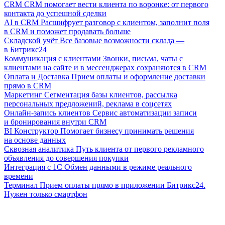
CRM
CRM помогает вести клиента по воронке: от первого
контакта до успешной сделки
AI в CRM
Расшифрует разговор с клиентом, заполнит поля
в CRM и поможет продавать больше
Складской учёт
Все базовые возможности склада —
в Битрикс24
Коммуникация с клиентами
Звонки, письма, чаты с
клиентами на сайте и в мессенджерах сохраняются в CRM
Оплата и Доставка
Прием оплаты и оформление доставки
прямо в CRM
Маркетинг
Сегментация базы клиентов, рассылка
персональных предложений, реклама в соцсетях
Онлайн-запись клиентов
Сервис автоматизации записи
и бронирования внутри CRM
BI Конструктор
Помогает бизнесу принимать решения
на основе данных
Сквозная аналитика
Путь клиента от первого рекламного
объявления до совершения покупки
Интеграция с 1С
Обмен данными в режиме реального
времени
Терминал
Прием оплаты прямо в приложении Битрикс24.
Нужен только смартфон