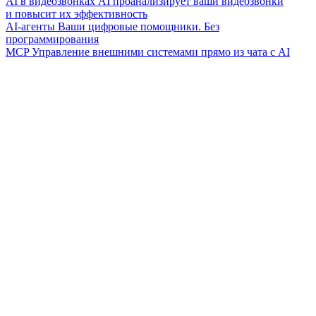
AI в видеозвонках
AI проанализирует ваши видеозвонки
и повысит их эффективность
AI-агенты
Ваши цифровые помощники. Без
программирования
MCP
Управление внешними системами прямо из чата с AI