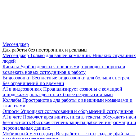
Мессенджер
Для работы без посторонних и рекламы
Мессенджер
Только для вашей компании. Никаких случайных
людей
Каналы
Удобно делиться новостями, проводить опросы и
вовлекать новых сотрудников в работу
Видеозвонки
Бесплатные видеозвонки для больших встреч.
Без ограничений по времени
AI в видеозвонках
Проанализирует созвоны с командой
и подскажет, как сделать их более результативными
Коллабы
Пространства для работы с внешними командами и
клиентами
Опросы
Упрощают согласования и сбор мнений сотрудников
AI в чате
Поможет креативить, писать тексты, обсуждать идеи
Безопасность
Высокая степень защиты рабочей информации и
персональных данных
Мобильный мессенджер
Вся работа — чаты, задачи, файлы —