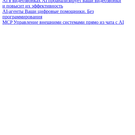
AI в видеозвонках
AI проанализирует ваши видеозвонки
и повысит их эффективность
AI-агенты
Ваши цифровые помощники. Без
программирования
MCP
Управление внешними системами прямо из чата с AI