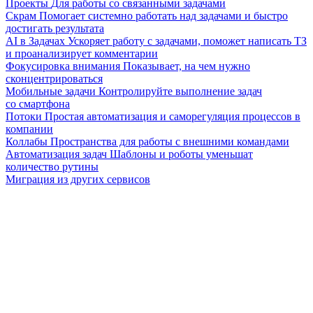
Проекты
Для работы со связанными задачами
Скрам
Помогает системно работать над задачами и быстро
достигать результата
AI в Задачах
Ускоряет работу с задачами, поможет написать ТЗ
и проанализирует комментарии
Фокусировка внимания
Показывает, на чем нужно
сконцентрироваться
Мобильные задачи
Контролируйте выполнение задач
со смартфона
Потоки
Простая автоматизация и саморегуляция процессов в
компании
Коллабы
Пространства для работы с внешними командами
Автоматизация задач
Шаблоны и роботы уменьшат
количество рутины
Миграция из других сервисов