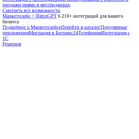
продажи прямо в мессенджерах
Смотреть все возможности
Маркетплейс + BitrixGPT
6 210+ интеграций для вашего
бизнеса
Подробнее о Маркетплейсе
Перейти в каталог
Популярные
приложения
Миграция в Битрикс24
Телефония
Интеграция с
1С
Решения