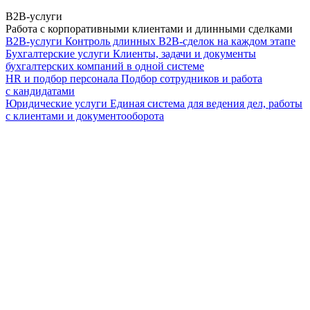
B2B-услуги
Работа с корпоративными клиентами и длинными сделками
B2B-услуги
Контроль длинных B2B-сделок на каждом этапе
Бухгалтерские услуги
Клиенты, задачи и документы
бухгалтерских компаний в одной системе
HR и подбор персонала
Подбор сотрудников и работа
с кандидатами
Юридические услуги
Единая система для ведения дел, работы
с клиентами и документооборота