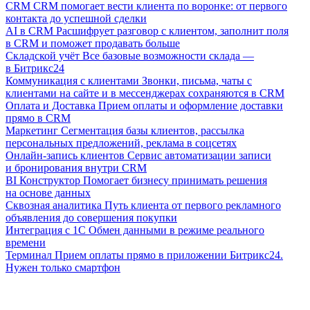
CRM
CRM помогает вести клиента по воронке: от первого
контакта до успешной сделки
AI в CRM
Расшифрует разговор с клиентом, заполнит поля
в CRM и поможет продавать больше
Складской учёт
Все базовые возможности склада —
в Битрикс24
Коммуникация с клиентами
Звонки, письма, чаты с
клиентами на сайте и в мессенджерах сохраняются в CRM
Оплата и Доставка
Прием оплаты и оформление доставки
прямо в CRM
Маркетинг
Сегментация базы клиентов, рассылка
персональных предложений, реклама в соцсетях
Онлайн-запись клиентов
Сервис автоматизации записи
и бронирования внутри CRM
BI Конструктор
Помогает бизнесу принимать решения
на основе данных
Сквозная аналитика
Путь клиента от первого рекламного
объявления до совершения покупки
Интеграция с 1С
Обмен данными в режиме реального
времени
Терминал
Прием оплаты прямо в приложении Битрикс24.
Нужен только смартфон