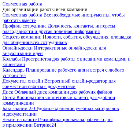
Совместная работа
Для организации работы всей компании
Совместная работа
Все необходимые инструменты, чтобы
работать вместе
Профиль сотрудника
Должность, контакты, интересы,
благодарности и другая полезная информация
Соцсеть компании
Новости, события, обсуждения, площадка
для общения всех сотрудников
Онлайн-доски
Интерактивные онлайн-доски для
визуализации идей
Коллабы
Пространства для работы с внешними командами и
клиентами
Календарь
Планирование рабочего дня и встреч с любого
устройства
Документы онлайн
Встроенный онлайн-редактор для
совместной работы с документами
Диск
Облачный диск компании для рабочих файлов
Почта
Корпоративный почтовый клиент для удобной
коммуникации
База знаний 2.0
Удобное хранение учебных материалов
и документации
Чекин на работе
Геймификация начала рабочего дня
в приложении Битрикс24