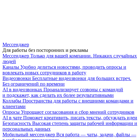
Мессенджер
Для работы без посторонних и рекламы
Мессенджер
Только для вашей компании. Никаких случайных
людей
Каналы
Удобно делиться новостями, проводить опросы и
вовлекать новых сотрудников в работу
Видеозвонки
Бесплатные видеозвонки для больших встреч.
Без ограничений по времени
AI в видеозвонках
Проанализирует созвоны с командой
и подскажет, как сделать их более результативными
Коллабы
Пространства для работы с внешними командами и
клиентами
Опросы
Упрощают согласования и сбор мнений сотрудников
AI в чате
Поможет креативить, писать тексты, обсуждать идеи
Безопасность
Высокая степень защиты рабочей информации и
персональных данных
Мобильный мессенджер
Вся работа — чаты, задачи, файлы —