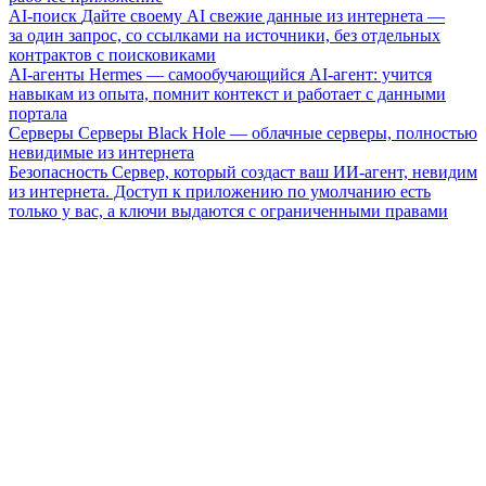
AI-поиск
Дайте своему AI свежие данные из интернета —
за один запрос, со ссылками на источники, без отдельных
контрактов с поисковиками
AI-агенты
Hermes — самообучающийся AI-агент: учится
навыкам из опыта, помнит контекст и работает с данными
портала
Серверы
Серверы Black Hole — облачные серверы, полностью
невидимые из интернета
Безопасность
Сервер, который создаст ваш ИИ-агент, невидим
из интернета. Доступ к приложению по умолчанию есть
только у вас, а ключи выдаются с ограниченными правами