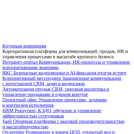
Крупным компаниям
Корпоративная платформа для коммуникаций, продаж, HR и
управления процессами в масштабе крупного бизнеса
Интранет-портал
Коммуникации, HR-процессы и управление
корпоративными знаниями
ВКС
Безопасные видеозвонки и AI-фиксация итогов встреч
Корпоративный мессенджер
Защищенные коммуникации
с интеграцией CRM, задач и видеосвязи
Автоматизация продаж
CRM, сквозная аналитика и
управление продажами в едином контуре
Проектный офис
Управление проектами, задачами
и контролем исполнения
HRM
Рекрутинг, КЭДО, обучение и управление
эффективностью сотрудников
SaaS
Облачная платформа с высокой производительностью
и масштабируемостью
On-premise
Размещение в вашем ЦОД, открытый код и