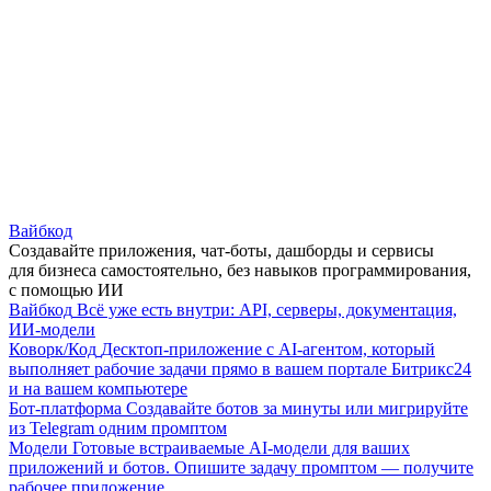
Вайбкод
Создавайте приложения, чат-боты, дашборды и сервисы
для бизнеса самостоятельно, без навыков программирования,
с помощью ИИ
Вайбкод
Всё уже есть внутри: API, серверы, документация,
ИИ-модели
Коворк/Код
Десктоп-приложение с AI-агентом, который
выполняет рабочие задачи прямо в вашем портале Битрикс24
и на вашем компьютере
Бот-платформа
Создавайте ботов за минуты или мигрируйте
из Telegram одним промптом
Модели
Готовые встраиваемые AI-модели для ваших
приложений и ботов. Опишите задачу промптом — получите
рабочее приложение