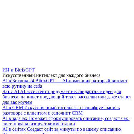
ИИ и BitrixGPT
Искусственный интеллект для каждого бизнеса
AI в Битрикс24
BitrixGPT — AI-помощник, который возьмет
всю рутину на себя
Чат с AI
AI-ассистент придумает нестандартные идеи для
бизнеса, напишет продающий текст рассылки или даже станет
для вас коучем
AI в CRM
Искусственный интеллект расшифрует запись
разговора с клиентом и заполнит CRM
AI в задачах
Поможет сформулировать описание, создаст чек-
лист, проанализирует комментарии
AI в сайтах
Создаст сайт за минуты по вашему описанию