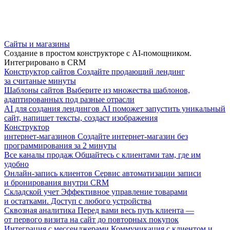
Сайты и магазины
Создание в простом конструкторе с AI-помощником.
Интегрировано в CRM
Конструктор сайтов
Создайте продающий лендинг
за считаные минуты
Шаблоны сайтов
Выберите из множества шаблонов,
адаптированных под разные отрасли
AI для создания лендингов
AI поможет запустить уникальный
сайт, напишет тексты, создаст изображения
Конструктор
интернет-магазинов
Создайте интернет-магазин без
программирования за 2 минуты
Все каналы продаж
Общайтесь с клиентами там, где им
удобно
Онлайн-запись клиентов
Сервис автоматизации записи
и бронирования внутри CRM
Складской учет
Эффективное управление товарами
и остатками. Доступ с любого устройства
Сквозная аналитика
Перед вами весь путь клиента —
от первого визита на сайт до повторных покупок
Интеграция с мессенджерами
Коммуникация с клиентом и