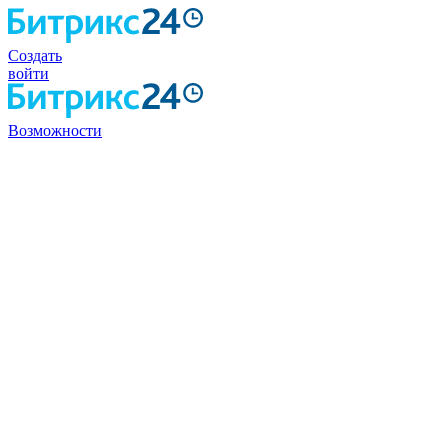
Создать
войти
Возможности