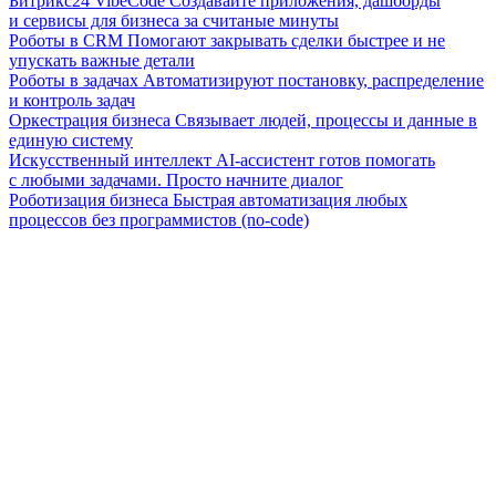
Битрикс24 VibeCode
Создавайте приложения, дашборды
и сервисы для бизнеса за считаные минуты
Роботы в CRM
Помогают закрывать сделки быстрее и не
упускать важные детали
Роботы в задачах
Автоматизируют постановку, распределение
и контроль задач
Оркестрация бизнеса
Связывает людей, процессы и данные в
единую систему
Искусственный интеллект
AI-ассистент готов помогать
с любыми задачами. Просто начните диалог
Роботизация бизнеса
Быстрая автоматизация любых
процессов без программистов (no-code)