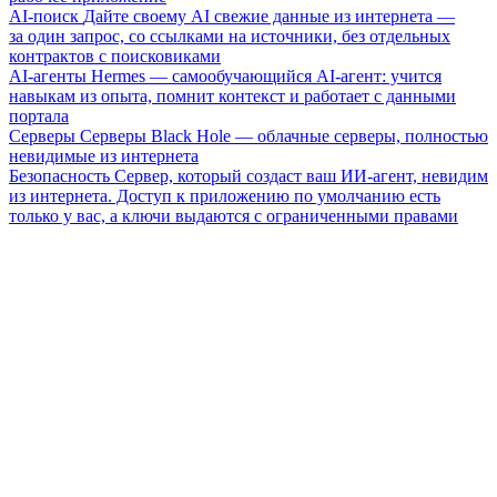
AI-поиск
Дайте своему AI свежие данные из интернета —
за один запрос, со ссылками на источники, без отдельных
контрактов с поисковиками
AI-агенты
Hermes — самообучающийся AI-агент: учится
навыкам из опыта, помнит контекст и работает с данными
портала
Серверы
Серверы Black Hole — облачные серверы, полностью
невидимые из интернета
Безопасность
Сервер, который создаст ваш ИИ-агент, невидим
из интернета. Доступ к приложению по умолчанию есть
только у вас, а ключи выдаются с ограниченными правами