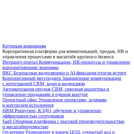
Крупным компаниям
Корпоративная платформа для коммуникаций, продаж, HR и
управления процессами в масштабе крупного бизнеса
Интранет-портал
Коммуникации, HR-процессы и управление
корпоративными знаниями
ВКС
Безопасные видеозвонки и AI-фиксация итогов встреч
Корпоративный мессенджер
Защищенные коммуникации
с интеграцией CRM, задач и видеосвязи
Автоматизация продаж
CRM, сквозная аналитика и
управление продажами в едином контуре
Проектный офис
Управление проектами, задачами
и контролем исполнения
HRM
Рекрутинг, КЭДО, обучение и управление
эффективностью сотрудников
SaaS
Облачная платформа с высокой производительностью
и масштабируемостью
On-premise
Размещение в вашем ЦОД, открытый код и