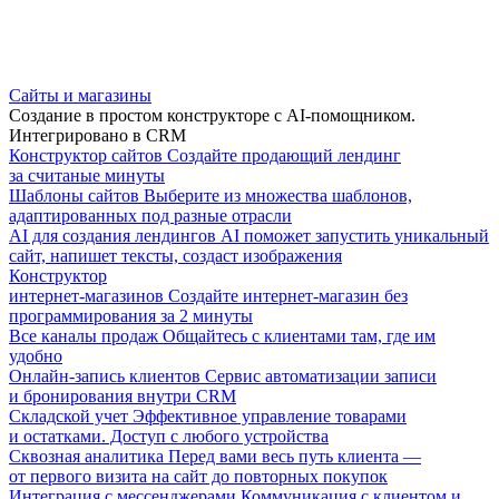
Сайты и магазины
Создание в простом конструкторе с AI-помощником.
Интегрировано в CRM
Конструктор сайтов
Создайте продающий лендинг
за считаные минуты
Шаблоны сайтов
Выберите из множества шаблонов,
адаптированных под разные отрасли
AI для создания лендингов
AI поможет запустить уникальный
сайт, напишет тексты, создаст изображения
Конструктор
интернет-магазинов
Создайте интернет-магазин без
программирования за 2 минуты
Все каналы продаж
Общайтесь с клиентами там, где им
удобно
Онлайн-запись клиентов
Сервис автоматизации записи
и бронирования внутри CRM
Складской учет
Эффективное управление товарами
и остатками. Доступ с любого устройства
Сквозная аналитика
Перед вами весь путь клиента —
от первого визита на сайт до повторных покупок
Интеграция с мессенджерами
Коммуникация с клиентом и