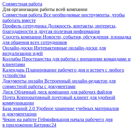
Совместная работа
Для организации работы всей компании
Совместная работа
Все необходимые инструменты, чтобы
работать вместе
Профиль сотрудника
Должность, контакты, интересы,
благодарности и другая полезная информация
Соцсеть компании
Новости, события, обсуждения, площадка
для общения всех сотрудников
Онлайн-доски
Интерактивные онлайн-доски для
визуализации идей
Коллабы
Пространства для работы с внешними командами и
клиентами
Календарь
Планирование рабочего дня и встреч с любого
устройства
Документы онлайн
Встроенный онлайн-редактор для
совместной работы с документами
Диск
Облачный диск компании для рабочих файлов
Почта
Корпоративный почтовый клиент для удобной
коммуникации
База знаний 2.0
Удобное хранение учебных материалов
и документации
Чекин на работе
Геймификация начала рабочего дня
в приложении Битрикс24