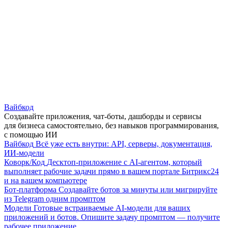
Вайбкод
Создавайте приложения, чат-боты, дашборды и сервисы
для бизнеса самостоятельно, без навыков программирования,
с помощью ИИ
Вайбкод
Всё уже есть внутри: API, серверы, документация,
ИИ-модели
Коворк/Код
Десктоп-приложение с AI-агентом, который
выполняет рабочие задачи прямо в вашем портале Битрикс24
и на вашем компьютере
Бот-платформа
Создавайте ботов за минуты или мигрируйте
из Telegram одним промптом
Модели
Готовые встраиваемые AI-модели для ваших
приложений и ботов. Опишите задачу промптом — получите
рабочее приложение