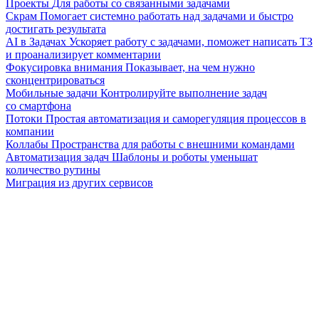
Проекты
Для работы со связанными задачами
Скрам
Помогает системно работать над задачами и быстро
достигать результата
AI в Задачах
Ускоряет работу с задачами, поможет написать ТЗ
и проанализирует комментарии
Фокусировка внимания
Показывает, на чем нужно
сконцентрироваться
Мобильные задачи
Контролируйте выполнение задач
со смартфона
Потоки
Простая автоматизация и саморегуляция процессов в
компании
Коллабы
Пространства для работы с внешними командами
Автоматизация задач
Шаблоны и роботы уменьшат
количество рутины
Миграция из других сервисов