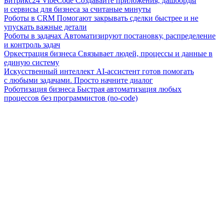
Битрикс24 VibeCode
Создавайте приложения, дашборды
и сервисы для бизнеса за считаные минуты
Роботы в CRM
Помогают закрывать сделки быстрее и не
упускать важные детали
Роботы в задачах
Автоматизируют постановку, распределение
и контроль задач
Оркестрация бизнеса
Связывает людей, процессы и данные в
единую систему
Искусственный интеллект
AI-ассистент готов помогать
с любыми задачами. Просто начните диалог
Роботизация бизнеса
Быстрая автоматизация любых
процессов без программистов (no-code)