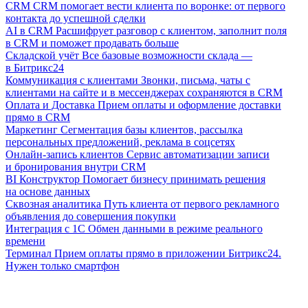
CRM
CRM помогает вести клиента по воронке: от первого
контакта до успешной сделки
AI в CRM
Расшифрует разговор с клиентом, заполнит поля
в CRM и поможет продавать больше
Складской учёт
Все базовые возможности склада —
в Битрикс24
Коммуникация с клиентами
Звонки, письма, чаты с
клиентами на сайте и в мессенджерах сохраняются в CRM
Оплата и Доставка
Прием оплаты и оформление доставки
прямо в CRM
Маркетинг
Сегментация базы клиентов, рассылка
персональных предложений, реклама в соцсетях
Онлайн-запись клиентов
Сервис автоматизации записи
и бронирования внутри CRM
BI Конструктор
Помогает бизнесу принимать решения
на основе данных
Сквозная аналитика
Путь клиента от первого рекламного
объявления до совершения покупки
Интеграция с 1С
Обмен данными в режиме реального
времени
Терминал
Прием оплаты прямо в приложении Битрикс24.
Нужен только смартфон