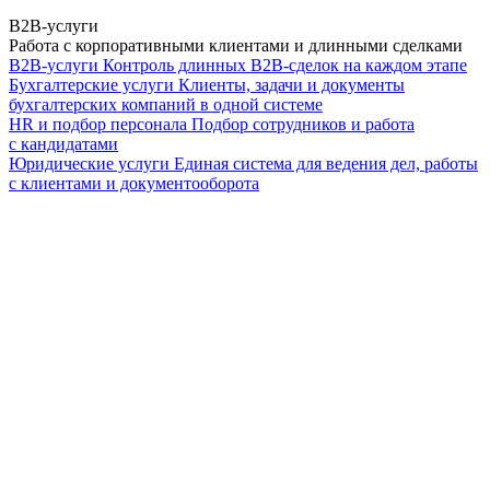
B2B-услуги
Работа с корпоративными клиентами и длинными сделками
B2B-услуги
Контроль длинных B2B-сделок на каждом этапе
Бухгалтерские услуги
Клиенты, задачи и документы
бухгалтерских компаний в одной системе
HR и подбор персонала
Подбор сотрудников и работа
с кандидатами
Юридические услуги
Единая система для ведения дел, работы
с клиентами и документооборота