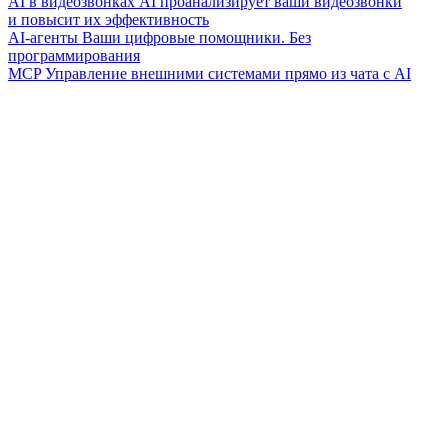
AI в видеозвонках
AI проанализирует ваши видеозвонки
и повысит их эффективность
AI-агенты
Ваши цифровые помощники. Без
программирования
MCP
Управление внешними системами прямо из чата с AI