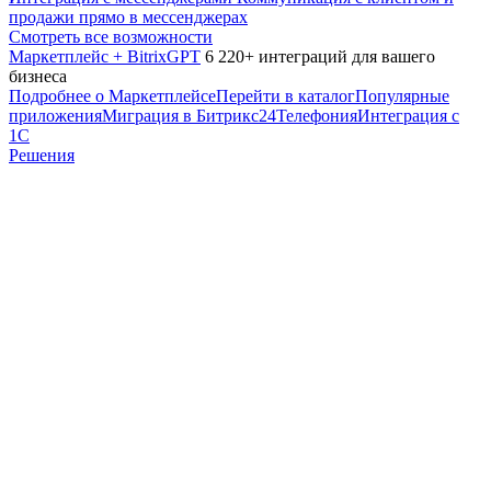
продажи прямо в мессенджерах
Смотреть все возможности
Маркетплейс + BitrixGPT
6 220+ интеграций для вашего
бизнеса
Подробнее о Маркетплейсе
Перейти в каталог
Популярные
приложения
Миграция в Битрикс24
Телефония
Интеграция с
1С
Решения