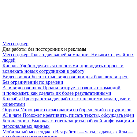
Мессенджер
Для работы без посторонних и рекламы
Мессенджер
Только для вашей компании. Никаких случайных
людей
Каналы
Удобно делиться новостями, проводить опросы и
вовлекать новых сотрудников в работу
Видеозвонки
Бесплатные видеозвонки для больших встреч.
Без ограничений по времени
AI в видеозвонках
Проанализирует созвоны с командой
и подскажет, как сделать их более результативными
Коллабы
Пространства для работы с внешними командами и
клиентами
Опросы
Упрощают согласования и сбор мнений сотрудников
AI в чате
Поможет креативить, писать тексты, обсуждать идеи
Безопасность
Высокая степень защиты рабочей информации и
персональных данных
Мобильный мессенджер
Вся работа — чаты, задачи, файлы —