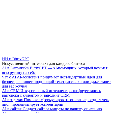
ИИ и BitrixGPT
Искусственный интеллект для каждого бизнеса
AI в Битрикс24
BitrixGPT — AI-помощник, который возьмет
всю рутину на себя
Чат с AI
AI-ассистент придумает нестандартные идеи для
бизнеса, напишет продающий текст рассылки или даже станет
для вас коучем
AI в CRM
Искусственный интеллект расшифрует запись
разговора с клиентом и заполнит CRM
AI в задачах
Поможет сформулировать описание, создаст чек-
лист, проанализирует комментарии
AI в сайтах
Создаст сайт за минуты по вашему описанию