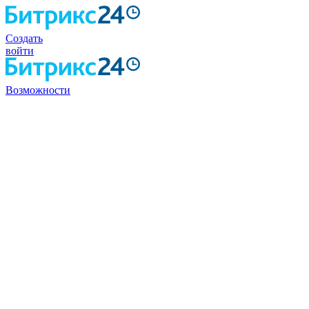
Создать
войти
Возможности