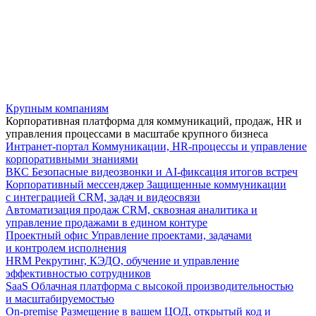
Крупным компаниям
Корпоративная платформа для коммуникаций, продаж, HR и
управления процессами в масштабе крупного бизнеса
Интранет-портал
Коммуникации, HR-процессы и управление
корпоративными знаниями
ВКС
Безопасные видеозвонки и AI-фиксация итогов встреч
Корпоративный мессенджер
Защищенные коммуникации
с интеграцией CRM, задач и видеосвязи
Автоматизация продаж
CRM, сквозная аналитика и
управление продажами в едином контуре
Проектный офис
Управление проектами, задачами
и контролем исполнения
HRM
Рекрутинг, КЭДО, обучение и управление
эффективностью сотрудников
SaaS
Облачная платформа с высокой производительностью
и масштабируемостью
On-premise
Размещение в вашем ЦОД, открытый код и