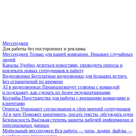
Мессенджер
Для работы без посторонних и рекламы
Мессенджер
Только для вашей компании. Никаких случайных
людей
Каналы
Удобно делиться новостями, проводить опросы и
вовлекать новых сотрудников в работу
Видеозвонки
Бесплатные видеозвонки для больших встреч.
Без ограничений по времени
AI в видеозвонках
Проанализирует созвоны с командой
и подскажет, как сделать их более результативными
Коллабы
Пространства для работы с внешними командами и
клиентами
Опросы
Упрощают согласования и сбор мнений сотрудников
AI в чате
Поможет креативить, писать тексты, обсуждать идеи
Безопасность
Высокая степень защиты рабочей информации и
персональных данных
Мобильный мессенджер
Вся работа — чаты, задачи, файлы —