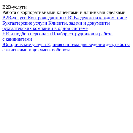
B2B-услуги
Работа с корпоративными клиентами и длинными сделками
B2B-услуги
Контроль длинных B2B-сделок на каждом этапе
Бухгалтерские услуги
Клиенты, задачи и документы
бухгалтерских компаний в одной системе
HR и подбор персонала
Подбор сотрудников и работа
с кандидатами
Юридические услуги
Единая система для ведения дел, работы
с клиентами и документооборота