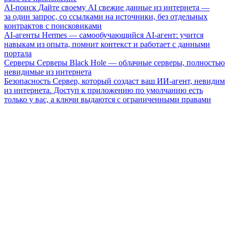
AI-поиск
Дайте своему AI свежие данные из интернета —
за один запрос, со ссылками на источники, без отдельных
контрактов с поисковиками
AI-агенты
Hermes — самообучающийся AI-агент: учится
навыкам из опыта, помнит контекст и работает с данными
портала
Серверы
Серверы Black Hole — облачные серверы, полностью
невидимые из интернета
Безопасность
Сервер, который создаст ваш ИИ-агент, невидим
из интернета. Доступ к приложению по умолчанию есть
только у вас, а ключи выдаются с ограниченными правами