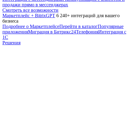
продажи прямо в мессенджерах
Смотреть все возможности
Маркетплейс + BitrixGPT
6 240+ интеграций для вашего
бизнеса
Подробнее о Маркетплейсе
Перейти в каталог
Популярные
приложения
Миграция в Битрикс24
Телефония
Интеграция с
1С
Решения