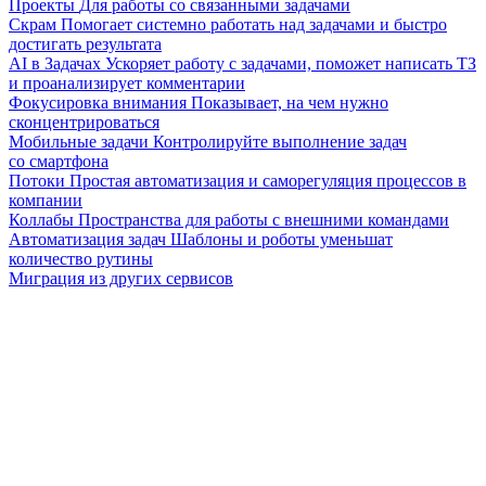
Проекты
Для работы со связанными задачами
Скрам
Помогает системно работать над задачами и быстро
достигать результата
AI в Задачах
Ускоряет работу с задачами, поможет написать ТЗ
и проанализирует комментарии
Фокусировка внимания
Показывает, на чем нужно
сконцентрироваться
Мобильные задачи
Контролируйте выполнение задач
со смартфона
Потоки
Простая автоматизация и саморегуляция процессов в
компании
Коллабы
Пространства для работы с внешними командами
Автоматизация задач
Шаблоны и роботы уменьшат
количество рутины
Миграция из других сервисов