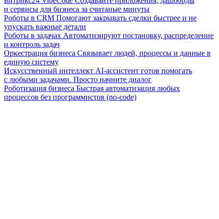
Битрикс24 VibeCode
Создавайте приложения, дашборды
и сервисы для бизнеса за считаные минуты
Роботы в CRM
Помогают закрывать сделки быстрее и не
упускать важные детали
Роботы в задачах
Автоматизируют постановку, распределение
и контроль задач
Оркестрация бизнеса
Связывает людей, процессы и данные в
единую систему
Искусственный интеллект
AI-ассистент готов помогать
с любыми задачами. Просто начните диалог
Роботизация бизнеса
Быстрая автоматизация любых
процессов без программистов (no-code)