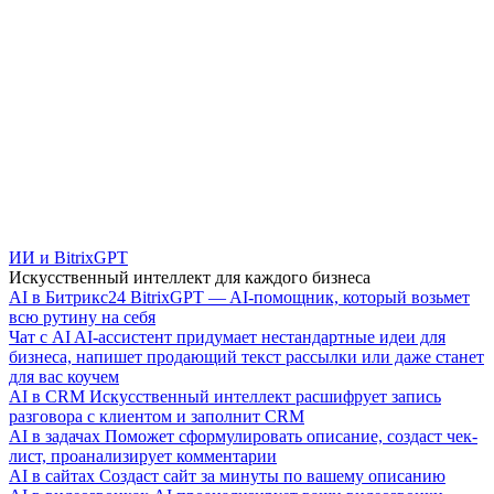
ИИ и BitrixGPT
Искусственный интеллект для каждого бизнеса
AI в Битрикс24
BitrixGPT — AI-помощник, который возьмет
всю рутину на себя
Чат с AI
AI-ассистент придумает нестандартные идеи для
бизнеса, напишет продающий текст рассылки или даже станет
для вас коучем
AI в CRM
Искусственный интеллект расшифрует запись
разговора с клиентом и заполнит CRM
AI в задачах
Поможет сформулировать описание, создаст чек-
лист, проанализирует комментарии
AI в сайтах
Создаст сайт за минуты по вашему описанию