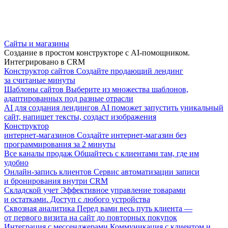
Сайты и магазины
Создание в простом конструкторе с AI-помощником.
Интегрировано в CRM
Конструктор сайтов
Создайте продающий лендинг
за считаные минуты
Шаблоны сайтов
Выберите из множества шаблонов,
адаптированных под разные отрасли
AI для создания лендингов
AI поможет запустить уникальный
сайт, напишет тексты, создаст изображения
Конструктор
интернет-магазинов
Создайте интернет-магазин без
программирования за 2 минуты
Все каналы продаж
Общайтесь с клиентами там, где им
удобно
Онлайн-запись клиентов
Сервис автоматизации записи
и бронирования внутри CRM
Складской учет
Эффективное управление товарами
и остатками. Доступ с любого устройства
Сквозная аналитика
Перед вами весь путь клиента —
от первого визита на сайт до повторных покупок
Интеграция с мессенджерами
Коммуникация с клиентом и