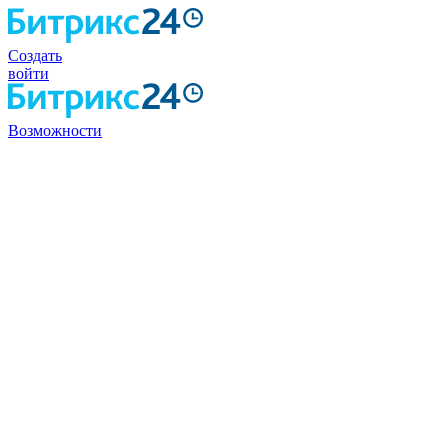
Создать
войти
Возможности