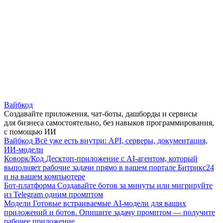
Вайбкод
Создавайте приложения, чат-боты, дашборды и сервисы
для бизнеса самостоятельно, без навыков программирования,
с помощью ИИ
Вайбкод
Всё уже есть внутри: API, серверы, документация,
ИИ-модели
Коворк/Код
Десктоп-приложение с AI-агентом, который
выполняет рабочие задачи прямо в вашем портале Битрикс24
и на вашем компьютере
Бот-платформа
Создавайте ботов за минуты или мигрируйте
из Telegram одним промптом
Модели
Готовые встраиваемые AI-модели для ваших
приложений и ботов. Опишите задачу промптом — получите
рабочее приложение