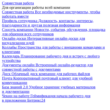
Совместная работа
Для организации работы всей компании
Совместная работа
Все необходимые инструменты, чтобы
работать вместе
Профиль сотрудника
Должность, контакты, интересы,
благодарности и другая полезная информация
Соцсеть компании
Новости, события, обсуждения, площадка
для общения всех сотрудников
Онлайн-доски
Интерактивные онлайн-доски для
визуализации идей
Коллабы
Пространства для работы с внешними командами и
клиентами
Календарь
Планирование рабочего дня и встреч с любого
устройства
Документы онлайн
Встроенный онлайн-редактор для
совместной работы с документами
Диск
Облачный диск компании для рабочих файлов
Почта
Корпоративный почтовый клиент для удобной
коммуникации
База знаний 2.0
Удобное хранение учебных материалов
и документации
Чекин на работе
Геймификация начала рабочего дня
в приложении Битрикс24