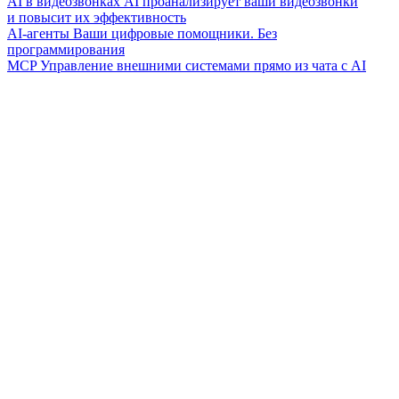
AI в видеозвонках
AI проанализирует ваши видеозвонки
и повысит их эффективность
AI-агенты
Ваши цифровые помощники. Без
программирования
MCP
Управление внешними системами прямо из чата с AI