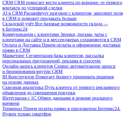
CRM
CRM помогает вести клиента по воронке: от первого
контакта до успешной сделки
AI в CRM
Расшифрует разговор с клиентом, заполнит поля
в CRM и поможет продавать больше
Складской учёт
Все базовые возможности склада —
в Битрикс24
Коммуникация с клиентами
Звонки, письма, чаты с
клиентами на сайте и в мессенджерах сохраняются в CRM
Оплата и Доставка
Прием оплаты и оформление доставки
прямо в CRM
Маркетинг
Сегментация базы клиентов, рассылка
персональных предложений, реклама в соцсетях
Онлайн-запись клиентов
Сервис автоматизации записи
и бронирования внутри CRM
BI Конструктор
Помогает бизнесу принимать решения
на основе данных
Сквозная аналитика
Путь клиента от первого рекламного
объявления до совершения покупки
Интеграция с 1С
Обмен данными в режиме реального
времени
Терминал
Прием оплаты прямо в приложении Битрикс24.
Нужен только смартфон