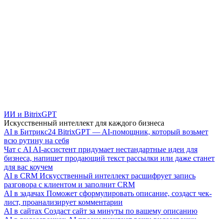
ИИ и BitrixGPT
Искусственный интеллект для каждого бизнеса
AI в Битрикс24
BitrixGPT — AI-помощник, который возьмет
всю рутину на себя
Чат с AI
AI-ассистент придумает нестандартные идеи для
бизнеса, напишет продающий текст рассылки или даже станет
для вас коучем
AI в CRM
Искусственный интеллект расшифрует запись
разговора с клиентом и заполнит CRM
AI в задачах
Поможет сформулировать описание, создаст чек-
лист, проанализирует комментарии
AI в сайтах
Создаст сайт за минуты по вашему описанию