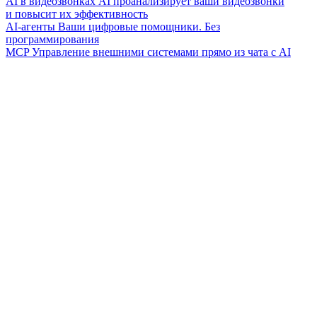
AI в видеозвонках
AI проанализирует ваши видеозвонки
и повысит их эффективность
AI-агенты
Ваши цифровые помощники. Без
программирования
MCP
Управление внешними системами прямо из чата с AI