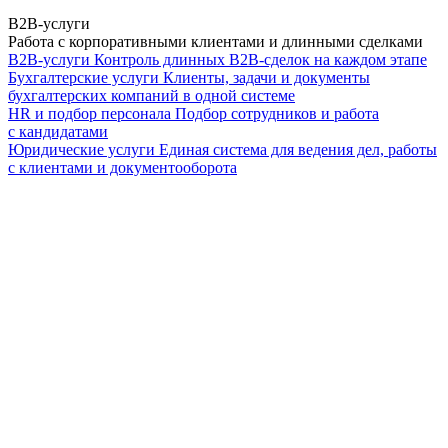
B2B-услуги
Работа с корпоративными клиентами и длинными сделками
B2B-услуги
Контроль длинных B2B-сделок на каждом этапе
Бухгалтерские услуги
Клиенты, задачи и документы
бухгалтерских компаний в одной системе
HR и подбор персонала
Подбор сотрудников и работа
с кандидатами
Юридические услуги
Единая система для ведения дел, работы
с клиентами и документооборота