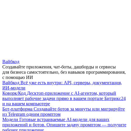
Вайбкод
Создавайте приложения, чат-боты, дашборды и сервисы
для бизнеса самостоятельно, без навыков программирования,
с помощью ИИ
Вайбкод
Всё уже есть внутри: API, серверы, документация,
ИИ-модели
Коворк/Код
Десктоп-приложение с AI-агентом, который
выполняет рабочие задачи прямо в вашем портале Битрикс24
и на вашем компьютере
Бот-платформа
Создавайте ботов за минуты или мигрируйте
из Telegram одним промптом
Модели
Готовые встраиваемые AI-модели для ваших
приложений и ботов. Опишите задачу промптом — получите
рабочее приложение