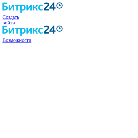
Создать
войти
Возможности