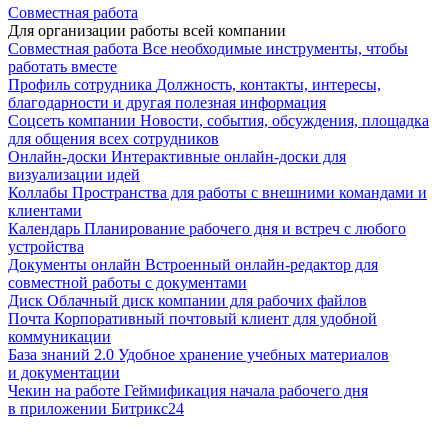
Совместная работа
Для организации работы всей компании
Совместная работа
Все необходимые инструменты, чтобы
работать вместе
Профиль сотрудника
Должность, контакты, интересы,
благодарности и другая полезная информация
Соцсеть компании
Новости, события, обсуждения, площадка
для общения всех сотрудников
Онлайн-доски
Интерактивные онлайн-доски для
визуализации идей
Коллабы
Пространства для работы с внешними командами и
клиентами
Календарь
Планирование рабочего дня и встреч с любого
устройства
Документы онлайн
Встроенный онлайн-редактор для
совместной работы с документами
Диск
Облачный диск компании для рабочих файлов
Почта
Корпоративный почтовый клиент для удобной
коммуникации
База знаний 2.0
Удобное хранение учебных материалов
и документации
Чекин на работе
Геймификация начала рабочего дня
в приложении Битрикс24