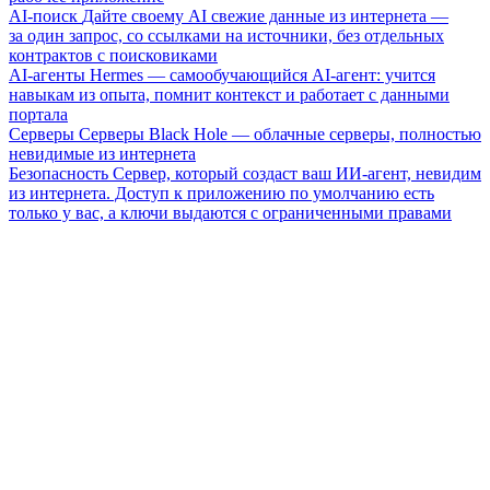
AI-поиск
Дайте своему AI свежие данные из интернета —
за один запрос, со ссылками на источники, без отдельных
контрактов с поисковиками
AI-агенты
Hermes — самообучающийся AI-агент: учится
навыкам из опыта, помнит контекст и работает с данными
портала
Серверы
Серверы Black Hole — облачные серверы, полностью
невидимые из интернета
Безопасность
Сервер, который создаст ваш ИИ-агент, невидим
из интернета. Доступ к приложению по умолчанию есть
только у вас, а ключи выдаются с ограниченными правами