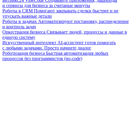
Битрикс24 VibeCode
Создавайте приложения, дашборды
и сервисы для бизнеса за считаные минуты
Роботы в CRM
Помогают закрывать сделки быстрее и не
упускать важные детали
Роботы в задачах
Автоматизируют постановку, распределение
и контроль задач
Оркестрация бизнеса
Связывает людей, процессы и данные в
единую систему
Искусственный интеллект
AI-ассистент готов помогать
с любыми задачами. Просто начните диалог
Роботизация бизнеса
Быстрая автоматизация любых
процессов без программистов (no-code)