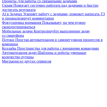
Проекты
Для работы со связанными задачами
Скрам
Помогает системно работать над задачами и быстро
достигать результата
AI в Задачах
Ускоряет работу с задачами, поможет написать ТЗ
и проанализирует комментарии
Фокусировка внимания
Показывает, на чем нужно
сконцентрироваться
Мобильные задачи
Контролируйте выполнение задач
со смартфона
Потоки
Простая автоматизация и саморегуляция процессов в
компании
Коллабы
Пространства для работы с внешними командами
Автоматизация задач
Шаблоны и роботы уменьшат
количество рутины
Миграция из других сервисов