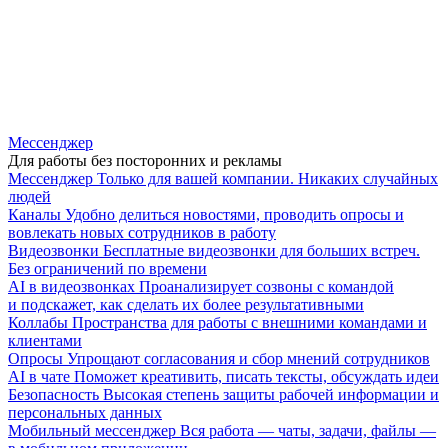
Мессенджер
Для работы без посторонних и рекламы
Мессенджер
Только для вашей компании. Никаких случайных
людей
Каналы
Удобно делиться новостями, проводить опросы и
вовлекать новых сотрудников в работу
Видеозвонки
Бесплатные видеозвонки для больших встреч.
Без ограничений по времени
AI в видеозвонках
Проанализирует созвоны с командой
и подскажет, как сделать их более результативными
Коллабы
Пространства для работы с внешними командами и
клиентами
Опросы
Упрощают согласования и сбор мнений сотрудников
AI в чате
Поможет креативить, писать тексты, обсуждать идеи
Безопасность
Высокая степень защиты рабочей информации и
персональных данных
Мобильный мессенджер
Вся работа — чаты, задачи, файлы —