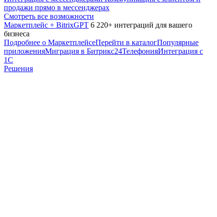
продажи прямо в мессенджерах
Смотреть все возможности
Маркетплейс + BitrixGPT
6 220+ интеграций для вашего
бизнеса
Подробнее о Маркетплейсе
Перейти в каталог
Популярные
приложения
Миграция в Битрикс24
Телефония
Интеграция с
1С
Решения