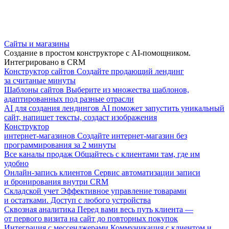
Сайты и магазины
Создание в простом конструкторе с AI-помощником.
Интегрировано в CRM
Конструктор сайтов
Создайте продающий лендинг
за считаные минуты
Шаблоны сайтов
Выберите из множества шаблонов,
адаптированных под разные отрасли
AI для создания лендингов
AI поможет запустить уникальный
сайт, напишет тексты, создаст изображения
Конструктор
интернет-магазинов
Создайте интернет-магазин без
программирования за 2 минуты
Все каналы продаж
Общайтесь с клиентами там, где им
удобно
Онлайн-запись клиентов
Сервис автоматизации записи
и бронирования внутри CRM
Складской учет
Эффективное управление товарами
и остатками. Доступ с любого устройства
Сквозная аналитика
Перед вами весь путь клиента —
от первого визита на сайт до повторных покупок
Интеграция с мессенджерами
Коммуникация с клиентом и