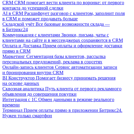
CRM
CRM помогает вести клиента по воронке: от первого
контакта до успешной сделки
AI в CRM
Расшифрует разговор с клиентом, заполнит поля
в CRM и поможет продавать больше
Складской учёт
Все базовые возможности склада —
в Битрикс24
Коммуникация с клиентами
Звонки, письма, чаты с
клиентами на сайте и в мессенджерах сохраняются в CRM
Оплата и Доставка
Прием оплаты и оформление доставки
прямо в CRM
Маркетинг
Сегментация базы клиентов, рассылка
персональных предложений, реклама в соцсетях
Онлайн-запись клиентов
Сервис автоматизации записи
и бронирования внутри CRM
BI Конструктор
Помогает бизнесу принимать решения
на основе данных
Сквозная аналитика
Путь клиента от первого рекламного
объявления до совершения покупки
Интеграция с 1С
Обмен данными в режиме реального
времени
Терминал
Прием оплаты прямо в приложении Битрикс24.
Нужен только смартфон