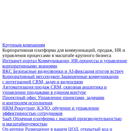
Крупным компаниям
Корпоративная платформа для коммуникаций, продаж, HR и
управления процессами в масштабе крупного бизнеса
Интранет-портал
Коммуникации, HR-процессы и управление
корпоративными знаниями
ВКС
Безопасные видеозвонки и AI-фиксация итогов встреч
Корпоративный мессенджер
Защищенные коммуникации
с интеграцией CRM, задач и видеосвязи
Автоматизация продаж
CRM, сквозная аналитика и
управление продажами в едином контуре
Проектный офис
Управление проектами, задачами
и контролем исполнения
HRM
Рекрутинг, КЭДО, обучение и управление
эффективностью сотрудников
SaaS
Облачная платформа с высокой производительностью
и масштабируемостью
On-premise
Размещение в вашем ЦОД, открытый код и