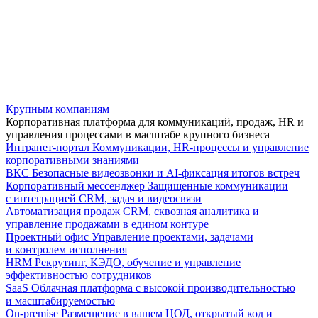
Крупным компаниям
Корпоративная платформа для коммуникаций, продаж, HR и
управления процессами в масштабе крупного бизнеса
Интранет-портал
Коммуникации, HR-процессы и управление
корпоративными знаниями
ВКС
Безопасные видеозвонки и AI-фиксация итогов встреч
Корпоративный мессенджер
Защищенные коммуникации
с интеграцией CRM, задач и видеосвязи
Автоматизация продаж
CRM, сквозная аналитика и
управление продажами в едином контуре
Проектный офис
Управление проектами, задачами
и контролем исполнения
HRM
Рекрутинг, КЭДО, обучение и управление
эффективностью сотрудников
SaaS
Облачная платформа с высокой производительностью
и масштабируемостью
On-premise
Размещение в вашем ЦОД, открытый код и