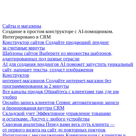
Сайты и магазины
Создание в простом конструкторе с AI-помощником.
Интегрировано в CRM
Конструктор сайтов
Создайте продающий лендинг
за считаные минуты
Шаблоны сайтов
Выберите из множества шаблонов,
адаптированных под разные отрасли
AI для создания лендингов
AI поможет запустить уникальный
сайт, напишет тексты, создаст изображения
Конструктор
интернет-магазинов
Создайте интернет-магазин без
программирования за 2 минуты
Все каналы продаж
Общайтесь с клиентами там, где им
удобно
Онлайн-запись клиентов
Сервис автоматизации записи
и бронирования внутри CRM
Складской учет
Эффективное управление товарами
и остатками. Доступ с любого устройства
Сквозная аналитика
Перед вами весь путь клиента —
от первого визита на сайт до повторных покупок
Интеграция с мессенджерами
Коммуникация с клиентом и