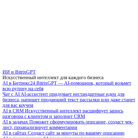
ИИ и BitrixGPT
Искусственный интеллект для каждого бизнеса
AI в Битрикс24
BitrixGPT — AI-помощник, который возьмет
всю рутину на себя
Чат с AI
AI-ассистент придумает нестандартные идеи для
бизнеса, напишет продающий текст рассылки или даже станет
для вас коучем
AI в CRM
Искусственный интеллект расшифрует запись
разговора с клиентом и заполнит CRM
AI в задачах
Поможет сформулировать описание, создаст чек-
лист, проанализирует комментарии
AI в сайтах
Создаст сайт за минуты по вашему описанию