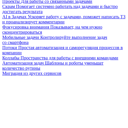
Проекты
Для работы со связанными задачами
Скрам
Помогает системно работать над задачами и быстро
достигать результата
AI в Задачах
Ускоряет работу с задачами, поможет написать ТЗ
и проанализирует комментарии
Фокусировка внимания
Показывает, на чем нужно
сконцентрироваться
Мобильные задачи
Контролируйте выполнение задач
со смартфона
Потоки
Простая автоматизация и саморегуляция процессов в
компании
Коллабы
Пространства для работы с внешними командами
Автоматизация задач
Шаблоны и роботы уменьшат
количество рутины
Миграция из других сервисов