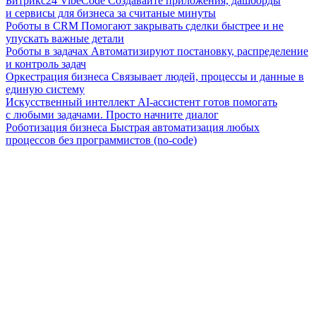
Битрикс24 VibeCode
Создавайте приложения, дашборды
и сервисы для бизнеса за считаные минуты
Роботы в CRM
Помогают закрывать сделки быстрее и не
упускать важные детали
Роботы в задачах
Автоматизируют постановку, распределение
и контроль задач
Оркестрация бизнеса
Связывает людей, процессы и данные в
единую систему
Искусственный интеллект
AI-ассистент готов помогать
с любыми задачами. Просто начните диалог
Роботизация бизнеса
Быстрая автоматизация любых
процессов без программистов (no-code)