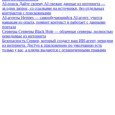
AI-поиск
Дайте своему AI свежие данные из интернета —
за один запрос, со ссылками на источники, без отдельных
контрактов с поисковиками
AI-агенты
Hermes — самообучающийся AI-агент: учится
навыкам из опыта, помнит контекст и работает с данными
портала
Серверы
Серверы Black Hole — облачные серверы, полностью
невидимые из интернета
Безопасность
Сервер, который создаст ваш ИИ-агент, невидим
из интернета. Доступ к приложению по умолчанию есть
только у вас, а ключи выдаются с ограниченными правами