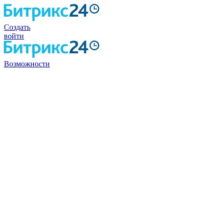
Создать
войти
Возможности