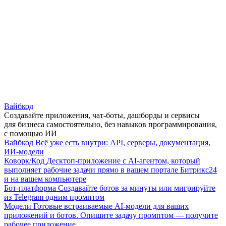
Вайбкод
Создавайте приложения, чат-боты, дашборды и сервисы
для бизнеса самостоятельно, без навыков программирования,
с помощью ИИ
Вайбкод
Всё уже есть внутри: API, серверы, документация,
ИИ-модели
Коворк/Код
Десктоп-приложение с AI-агентом, который
выполняет рабочие задачи прямо в вашем портале Битрикс24
и на вашем компьютере
Бот-платформа
Создавайте ботов за минуты или мигрируйте
из Telegram одним промптом
Модели
Готовые встраиваемые AI-модели для ваших
приложений и ботов. Опишите задачу промптом — получите
рабочее приложение