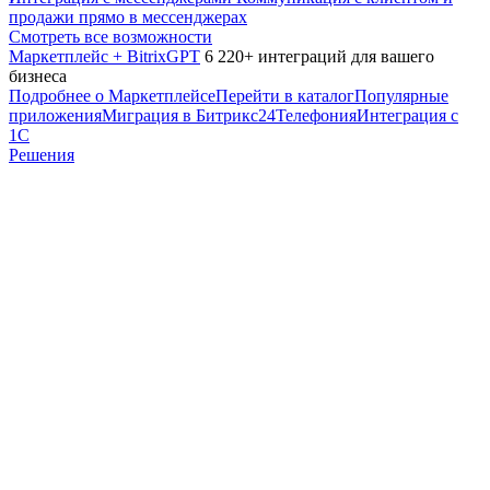
продажи прямо в мессенджерах
Смотреть все возможности
Маркетплейс + BitrixGPT
6 220+ интеграций для вашего
бизнеса
Подробнее о Маркетплейсе
Перейти в каталог
Популярные
приложения
Миграция в Битрикс24
Телефония
Интеграция с
1С
Решения