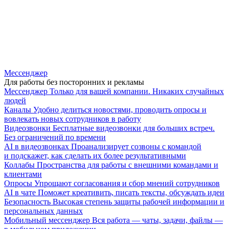
Мессенджер
Для работы без посторонних и рекламы
Мессенджер
Только для вашей компании. Никаких случайных
людей
Каналы
Удобно делиться новостями, проводить опросы и
вовлекать новых сотрудников в работу
Видеозвонки
Бесплатные видеозвонки для больших встреч.
Без ограничений по времени
AI в видеозвонках
Проанализирует созвоны с командой
и подскажет, как сделать их более результативными
Коллабы
Пространства для работы с внешними командами и
клиентами
Опросы
Упрощают согласования и сбор мнений сотрудников
AI в чате
Поможет креативить, писать тексты, обсуждать идеи
Безопасность
Высокая степень защиты рабочей информации и
персональных данных
Мобильный мессенджер
Вся работа — чаты, задачи, файлы —