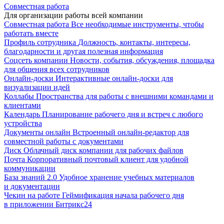
Совместная работа
Для организации работы всей компании
Совместная работа
Все необходимые инструменты, чтобы
работать вместе
Профиль сотрудника
Должность, контакты, интересы,
благодарности и другая полезная информация
Соцсеть компании
Новости, события, обсуждения, площадка
для общения всех сотрудников
Онлайн-доски
Интерактивные онлайн-доски для
визуализации идей
Коллабы
Пространства для работы с внешними командами и
клиентами
Календарь
Планирование рабочего дня и встреч с любого
устройства
Документы онлайн
Встроенный онлайн-редактор для
совместной работы с документами
Диск
Облачный диск компании для рабочих файлов
Почта
Корпоративный почтовый клиент для удобной
коммуникации
База знаний 2.0
Удобное хранение учебных материалов
и документации
Чекин на работе
Геймификация начала рабочего дня
в приложении Битрикс24