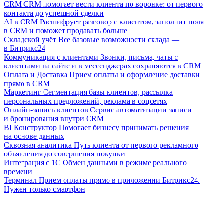
CRM
CRM помогает вести клиента по воронке: от первого
контакта до успешной сделки
AI в CRM
Расшифрует разговор с клиентом, заполнит поля
в CRM и поможет продавать больше
Складской учёт
Все базовые возможности склада —
в Битрикс24
Коммуникация с клиентами
Звонки, письма, чаты с
клиентами на сайте и в мессенджерах сохраняются в CRM
Оплата и Доставка
Прием оплаты и оформление доставки
прямо в CRM
Маркетинг
Сегментация базы клиентов, рассылка
персональных предложений, реклама в соцсетях
Онлайн-запись клиентов
Сервис автоматизации записи
и бронирования внутри CRM
BI Конструктор
Помогает бизнесу принимать решения
на основе данных
Сквозная аналитика
Путь клиента от первого рекламного
объявления до совершения покупки
Интеграция с 1С
Обмен данными в режиме реального
времени
Терминал
Прием оплаты прямо в приложении Битрикс24.
Нужен только смартфон