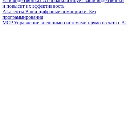
AI в видеозвонках
AI проанализирует ваши видеозвонки
и повысит их эффективность
AI-агенты
Ваши цифровые помощники. Без
программирования
MCP
Управление внешними системами прямо из чата с AI