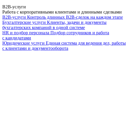
B2B-услуги
Работа с корпоративными клиентами и длинными сделками
B2B-услуги
Контроль длинных B2B-сделок на каждом этапе
Бухгалтерские услуги
Клиенты, задачи и документы
бухгалтерских компаний в одной системе
HR и подбор персонала
Подбор сотрудников и работа
с кандидатами
Юридические услуги
Единая система для ведения дел, работы
с клиентами и документооборота