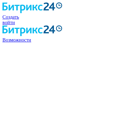
Создать
войти
Возможности