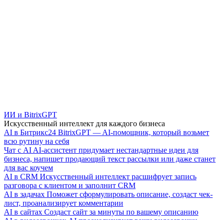
ИИ и BitrixGPT
Искусственный интеллект для каждого бизнеса
AI в Битрикс24
BitrixGPT — AI-помощник, который возьмет
всю рутину на себя
Чат с AI
AI-ассистент придумает нестандартные идеи для
бизнеса, напишет продающий текст рассылки или даже станет
для вас коучем
AI в CRM
Искусственный интеллект расшифрует запись
разговора с клиентом и заполнит CRM
AI в задачах
Поможет сформулировать описание, создаст чек-
лист, проанализирует комментарии
AI в сайтах
Создаст сайт за минуты по вашему описанию