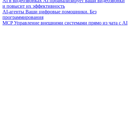
AI в видеозвонках
AI проанализирует ваши видеозвонки
и повысит их эффективность
AI-агенты
Ваши цифровые помощники. Без
программирования
MCP
Управление внешними системами прямо из чата с AI