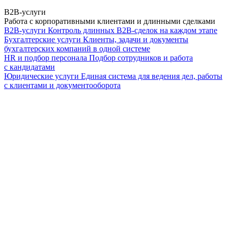
B2B-услуги
Работа с корпоративными клиентами и длинными сделками
B2B-услуги
Контроль длинных B2B-сделок на каждом этапе
Бухгалтерские услуги
Клиенты, задачи и документы
бухгалтерских компаний в одной системе
HR и подбор персонала
Подбор сотрудников и работа
с кандидатами
Юридические услуги
Единая система для ведения дел, работы
с клиентами и документооборота