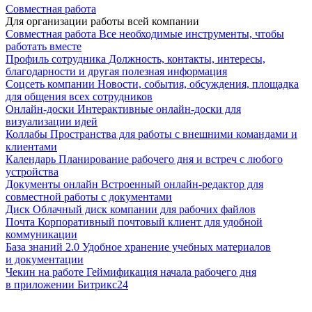
Совместная работа
Для организации работы всей компании
Совместная работа
Все необходимые инструменты, чтобы
работать вместе
Профиль сотрудника
Должность, контакты, интересы,
благодарности и другая полезная информация
Соцсеть компании
Новости, события, обсуждения, площадка
для общения всех сотрудников
Онлайн-доски
Интерактивные онлайн-доски для
визуализации идей
Коллабы
Пространства для работы с внешними командами и
клиентами
Календарь
Планирование рабочего дня и встреч с любого
устройства
Документы онлайн
Встроенный онлайн-редактор для
совместной работы с документами
Диск
Облачный диск компании для рабочих файлов
Почта
Корпоративный почтовый клиент для удобной
коммуникации
База знаний 2.0
Удобное хранение учебных материалов
и документации
Чекин на работе
Геймификация начала рабочего дня
в приложении Битрикс24