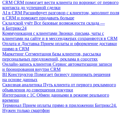
CRM
CRM помогает вести клиента по воронке: от первого
контакта до успешной сделки
AI в CRM
Расшифрует разговор с клиентом, заполнит поля
в CRM и поможет продавать больше
Складской учёт
Все базовые возможности склада —
в Битрикс24
Коммуникация с клиентами
Звонки, письма, чаты с
клиентами на сайте и в мессенджерах сохраняются в CRM
Оплата и Доставка
Прием оплаты и оформление доставки
прямо в CRM
Маркетинг
Сегментация базы клиентов, рассылка
персональных предложений, реклама в соцсетях
Онлайн-запись клиентов
Сервис автоматизации записи
и бронирования внутри CRM
BI Конструктор
Помогает бизнесу принимать решения
на основе данных
Сквозная аналитика
Путь клиента от первого рекламного
объявления до совершения покупки
Интеграция с 1С
Обмен данными в режиме реального
времени
Терминал
Прием оплаты прямо в приложении Битрикс24.
Нужен только смартфон