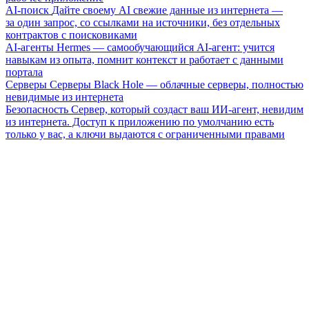
AI-поиск
Дайте своему AI свежие данные из интернета —
за один запрос, со ссылками на источники, без отдельных
контрактов с поисковиками
AI-агенты
Hermes — самообучающийся AI-агент: учится
навыкам из опыта, помнит контекст и работает с данными
портала
Серверы
Серверы Black Hole — облачные серверы, полностью
невидимые из интернета
Безопасность
Сервер, который создаст ваш ИИ-агент, невидим
из интернета. Доступ к приложению по умолчанию есть
только у вас, а ключи выдаются с ограниченными правами