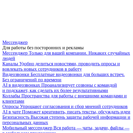
Мессенджер
Для работы без посторонних и рекламы
Мессенджер
Только для вашей компании. Никаких случайных
людей
Каналы
Удобно делиться новостями, проводить опросы и
вовлекать новых сотрудников в работу
Видеозвонки
Бесплатные видеозвонки для больших встреч.
Без ограничений по времени
AI в видеозвонках
Проанализирует созвоны с командой
и подскажет, как сделать их более результативными
Коллабы
Пространства для работы с внешними командами и
клиентами
Опросы
Упрощают согласования и сбор мнений сотрудников
AI в чате
Поможет креативить, писать тексты, обсуждать идеи
Безопасность
Высокая степень защиты рабочей информации и
персональных данных
Мобильный мессенджер
Вся работа — чаты, задачи, файлы —