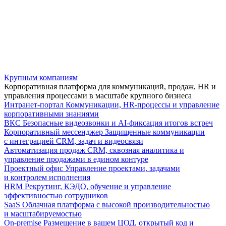
Крупным компаниям
Корпоративная платформа для коммуникаций, продаж, HR и
управления процессами в масштабе крупного бизнеса
Интранет-портал
Коммуникации, HR-процессы и управление
корпоративными знаниями
ВКС
Безопасные видеозвонки и AI-фиксация итогов встреч
Корпоративный мессенджер
Защищенные коммуникации
с интеграцией CRM, задач и видеосвязи
Автоматизация продаж
CRM, сквозная аналитика и
управление продажами в едином контуре
Проектный офис
Управление проектами, задачами
и контролем исполнения
HRM
Рекрутинг, КЭДО, обучение и управление
эффективностью сотрудников
SaaS
Облачная платформа с высокой производительностью
и масштабируемостью
On-premise
Размещение в вашем ЦОД, открытый код и