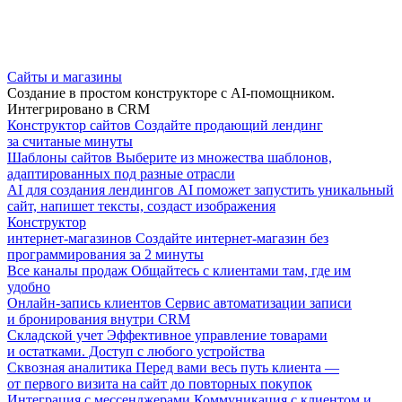
Сайты и магазины
Создание в простом конструкторе с AI-помощником.
Интегрировано в CRM
Конструктор сайтов
Создайте продающий лендинг
за считаные минуты
Шаблоны сайтов
Выберите из множества шаблонов,
адаптированных под разные отрасли
AI для создания лендингов
AI поможет запустить уникальный
сайт, напишет тексты, создаст изображения
Конструктор
интернет-магазинов
Создайте интернет-магазин без
программирования за 2 минуты
Все каналы продаж
Общайтесь с клиентами там, где им
удобно
Онлайн-запись клиентов
Сервис автоматизации записи
и бронирования внутри CRM
Складской учет
Эффективное управление товарами
и остатками. Доступ с любого устройства
Сквозная аналитика
Перед вами весь путь клиента —
от первого визита на сайт до повторных покупок
Интеграция с мессенджерами
Коммуникация с клиентом и