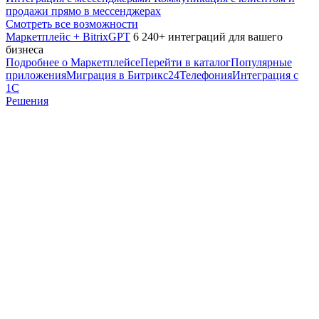
продажи прямо в мессенджерах
Смотреть все возможности
Маркетплейс + BitrixGPT
6 240+ интеграций для вашего
бизнеса
Подробнее о Маркетплейсе
Перейти в каталог
Популярные
приложения
Миграция в Битрикс24
Телефония
Интеграция с
1С
Решения