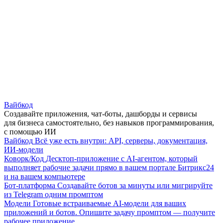
Вайбкод
Создавайте приложения, чат-боты, дашборды и сервисы
для бизнеса самостоятельно, без навыков программирования,
с помощью ИИ
Вайбкод
Всё уже есть внутри: API, серверы, документация,
ИИ-модели
Коворк/Код
Десктоп-приложение с AI-агентом, который
выполняет рабочие задачи прямо в вашем портале Битрикс24
и на вашем компьютере
Бот-платформа
Создавайте ботов за минуты или мигрируйте
из Telegram одним промптом
Модели
Готовые встраиваемые AI-модели для ваших
приложений и ботов. Опишите задачу промптом — получите
рабочее приложение