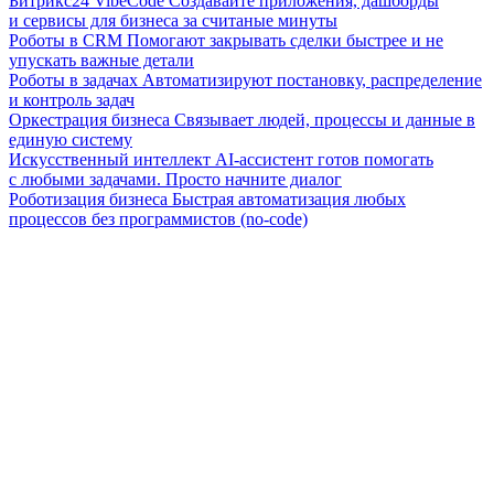
Битрикс24 VibeCode
Создавайте приложения, дашборды
и сервисы для бизнеса за считаные минуты
Роботы в CRM
Помогают закрывать сделки быстрее и не
упускать важные детали
Роботы в задачах
Автоматизируют постановку, распределение
и контроль задач
Оркестрация бизнеса
Связывает людей, процессы и данные в
единую систему
Искусственный интеллект
AI-ассистент готов помогать
с любыми задачами. Просто начните диалог
Роботизация бизнеса
Быстрая автоматизация любых
процессов без программистов (no-code)