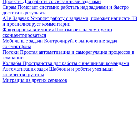
Проекты
Для работы со связанными задачами
Скрам
Помогает системно работать над задачами и быстро
достигать результата
AI в Задачах
Ускоряет работу с задачами, поможет написать ТЗ
и проанализирует комментарии
Фокусировка внимания
Показывает, на чем нужно
сконцентрироваться
Мобильные задачи
Контролируйте выполнение задач
со смартфона
Потоки
Простая автоматизация и саморегуляция процессов в
компании
Коллабы
Пространства для работы с внешними командами
Автоматизация задач
Шаблоны и роботы уменьшат
количество рутины
Миграция из других сервисов