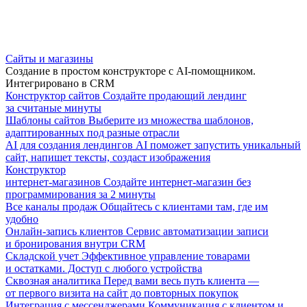
Сайты и магазины
Создание в простом конструкторе с AI-помощником.
Интегрировано в CRM
Конструктор сайтов
Создайте продающий лендинг
за считаные минуты
Шаблоны сайтов
Выберите из множества шаблонов,
адаптированных под разные отрасли
AI для создания лендингов
AI поможет запустить уникальный
сайт, напишет тексты, создаст изображения
Конструктор
интернет-магазинов
Создайте интернет-магазин без
программирования за 2 минуты
Все каналы продаж
Общайтесь с клиентами там, где им
удобно
Онлайн-запись клиентов
Сервис автоматизации записи
и бронирования внутри CRM
Складской учет
Эффективное управление товарами
и остатками. Доступ с любого устройства
Сквозная аналитика
Перед вами весь путь клиента —
от первого визита на сайт до повторных покупок
Интеграция с мессенджерами
Коммуникация с клиентом и