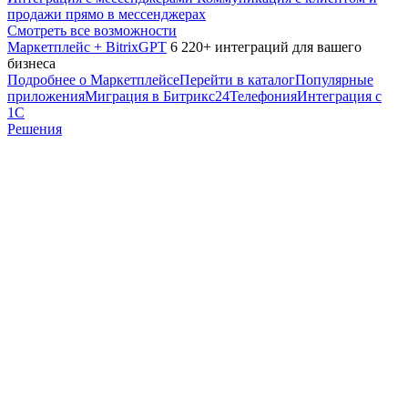
продажи прямо в мессенджерах
Смотреть все возможности
Маркетплейс + BitrixGPT
6 220+ интеграций для вашего
бизнеса
Подробнее о Маркетплейсе
Перейти в каталог
Популярные
приложения
Миграция в Битрикс24
Телефония
Интеграция с
1С
Решения