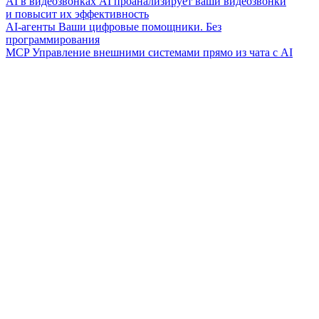
AI в видеозвонках
AI проанализирует ваши видеозвонки
и повысит их эффективность
AI-агенты
Ваши цифровые помощники. Без
программирования
MCP
Управление внешними системами прямо из чата с AI