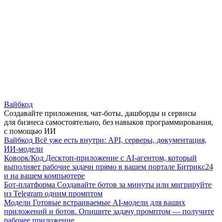
Вайбкод
Создавайте приложения, чат-боты, дашборды и сервисы
для бизнеса самостоятельно, без навыков программирования,
с помощью ИИ
Вайбкод
Всё уже есть внутри: API, серверы, документация,
ИИ-модели
Коворк/Код
Десктоп-приложение с AI-агентом, который
выполняет рабочие задачи прямо в вашем портале Битрикс24
и на вашем компьютере
Бот-платформа
Создавайте ботов за минуты или мигрируйте
из Telegram одним промптом
Модели
Готовые встраиваемые AI-модели для ваших
приложений и ботов. Опишите задачу промптом — получите
рабочее приложение