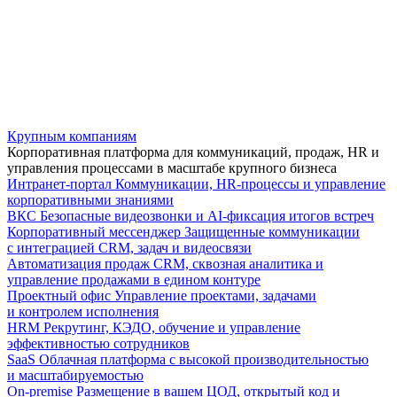
Крупным компаниям
Корпоративная платформа для коммуникаций, продаж, HR и
управления процессами в масштабе крупного бизнеса
Интранет-портал
Коммуникации, HR-процессы и управление
корпоративными знаниями
ВКС
Безопасные видеозвонки и AI-фиксация итогов встреч
Корпоративный мессенджер
Защищенные коммуникации
с интеграцией CRM, задач и видеосвязи
Автоматизация продаж
CRM, сквозная аналитика и
управление продажами в едином контуре
Проектный офис
Управление проектами, задачами
и контролем исполнения
HRM
Рекрутинг, КЭДО, обучение и управление
эффективностью сотрудников
SaaS
Облачная платформа с высокой производительностью
и масштабируемостью
On-premise
Размещение в вашем ЦОД, открытый код и