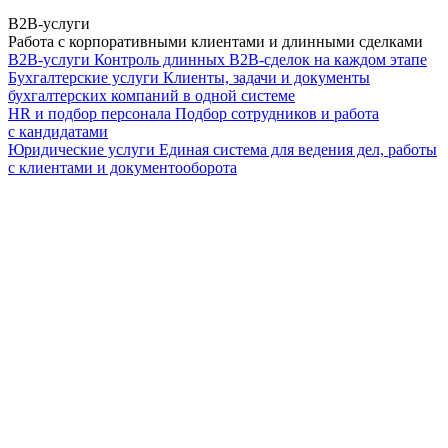
B2B-услуги
Работа с корпоративными клиентами и длинными сделками
B2B-услуги
Контроль длинных B2B-сделок на каждом этапе
Бухгалтерские услуги
Клиенты, задачи и документы
бухгалтерских компаний в одной системе
HR и подбор персонала
Подбор сотрудников и работа
с кандидатами
Юридические услуги
Единая система для ведения дел, работы
с клиентами и документооборота