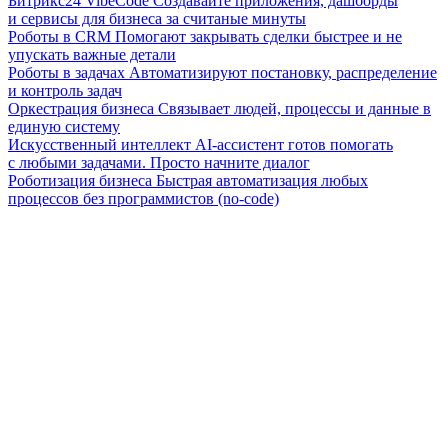
Битрикс24 VibeCode
Создавайте приложения, дашборды
и сервисы для бизнеса за считаные минуты
Роботы в CRM
Помогают закрывать сделки быстрее и не
упускать важные детали
Роботы в задачах
Автоматизируют постановку, распределение
и контроль задач
Оркестрация бизнеса
Связывает людей, процессы и данные в
единую систему
Искусственный интеллект
AI-ассистент готов помогать
с любыми задачами. Просто начните диалог
Роботизация бизнеса
Быстрая автоматизация любых
процессов без программистов (no-code)