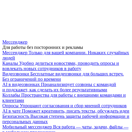
Мессенджер
Для работы без посторонних и рекламы
Мессенджер
Только для вашей компании. Никаких случайных
людей
Каналы
Удобно делиться новостями, проводить опросы и
вовлекать новых сотрудников в работу
Видеозвонки
Бесплатные видеозвонки для больших встреч.
Без ограничений по времени
AI в видеозвонках
Проанализирует созвоны с командой
и подскажет, как сделать их более результативными
Коллабы
Пространства для работы с внешними командами и
клиентами
Опросы
Упрощают согласования и сбор мнений сотрудников
AI в чате
Поможет креативить, писать тексты, обсуждать идеи
Безопасность
Высокая степень защиты рабочей информации и
персональных данных
Мобильный мессенджер
Вся работа — чаты, задачи, файлы —