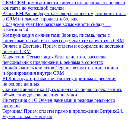
CRM
CRM помогает вести клиента по воронке: от первого
контакта до успешной сделки
AI в CRM
Расшифрует разговор с клиентом, заполнит поля
в CRM и поможет продавать больше
Складской учёт
Все базовые возможности склада —
в Битрикс24
Коммуникация с клиентами
Звонки, письма, чаты с
клиентами на сайте и в мессенджерах сохраняются в CRM
Оплата и Доставка
Прием оплаты и оформление доставки
прямо в CRM
Маркетинг
Сегментация базы клиентов, рассылка
персональных предложений, реклама в соцсетях
Онлайн-запись клиентов
Сервис автоматизации записи
и бронирования внутри CRM
BI Конструктор
Помогает бизнесу принимать решения
на основе данных
Сквозная аналитика
Путь клиента от первого рекламного
объявления до совершения покупки
Интеграция с 1С
Обмен данными в режиме реального
времени
Терминал
Прием оплаты прямо в приложении Битрикс24.
Нужен только смартфон