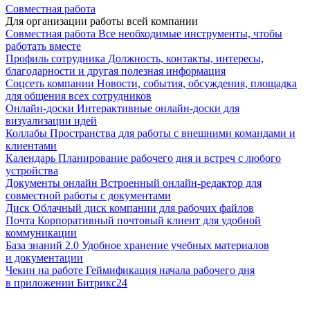
Совместная работа
Для организации работы всей компании
Совместная работа
Все необходимые инструменты, чтобы
работать вместе
Профиль сотрудника
Должность, контакты, интересы,
благодарности и другая полезная информация
Соцсеть компании
Новости, события, обсуждения, площадка
для общения всех сотрудников
Онлайн-доски
Интерактивные онлайн-доски для
визуализации идей
Коллабы
Пространства для работы с внешними командами и
клиентами
Календарь
Планирование рабочего дня и встреч с любого
устройства
Документы онлайн
Встроенный онлайн-редактор для
совместной работы с документами
Диск
Облачный диск компании для рабочих файлов
Почта
Корпоративный почтовый клиент для удобной
коммуникации
База знаний 2.0
Удобное хранение учебных материалов
и документации
Чекин на работе
Геймификация начала рабочего дня
в приложении Битрикс24