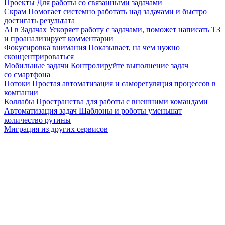
Проекты
Для работы со связанными задачами
Скрам
Помогает системно работать над задачами и быстро
достигать результата
AI в Задачах
Ускоряет работу с задачами, поможет написать ТЗ
и проанализирует комментарии
Фокусировка внимания
Показывает, на чем нужно
сконцентрироваться
Мобильные задачи
Контролируйте выполнение задач
со смартфона
Потоки
Простая автоматизация и саморегуляция процессов в
компании
Коллабы
Пространства для работы с внешними командами
Автоматизация задач
Шаблоны и роботы уменьшат
количество рутины
Миграция из других сервисов