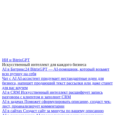
ИИ и BitrixGPT
Искусственный интеллект для каждого бизнеса
AI в Битрикс24
BitrixGPT — AI-помощник, который возьмет
всю рутину на себя
Чат с AI
AI-ассистент придумает нестандартные идеи для
бизнеса, напишет продающий текст рассылки или даже станет
для вас коучем
AI в CRM
Искусственный интеллект расшифрует запись
разговора с клиентом и заполнит CRM
AI в задачах
Поможет сформулировать описание, создаст чек-
лист, проанализирует комментарии
AI в сайтах
Создаст сайт за минуты по вашему описанию