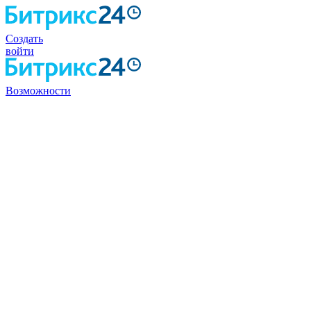
Создать
войти
Возможности