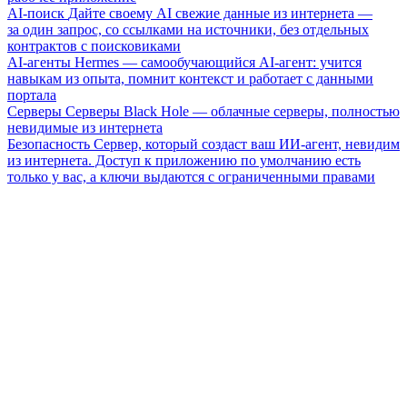
AI-поиск
Дайте своему AI свежие данные из интернета —
за один запрос, со ссылками на источники, без отдельных
контрактов с поисковиками
AI-агенты
Hermes — самообучающийся AI-агент: учится
навыкам из опыта, помнит контекст и работает с данными
портала
Серверы
Серверы Black Hole — облачные серверы, полностью
невидимые из интернета
Безопасность
Сервер, который создаст ваш ИИ-агент, невидим
из интернета. Доступ к приложению по умолчанию есть
только у вас, а ключи выдаются с ограниченными правами