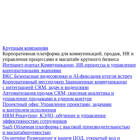
Крупным компаниям
Корпоративная платформа для коммуникаций, продаж, HR и
управления процессами в масштабе крупного бизнеса
Интранет-портал
Коммуникации, HR-процессы и управление
корпоративными знаниями
ВКС
Безопасные видеозвонки и AI-фиксация итогов встреч
Корпоративный мессенджер
Защищенные коммуникации
с интеграцией CRM, задач и видеосвязи
Автоматизация продаж
CRM, сквозная аналитика и
управление продажами в едином контуре
Проектный офис
Управление проектами, задачами
и контролем исполнения
HRM
Рекрутинг, КЭДО, обучение и управление
эффективностью сотрудников
SaaS
Облачная платформа с высокой производительностью
и масштабируемостью
On-premise
Размещение в вашем ЦОД, открытый код и