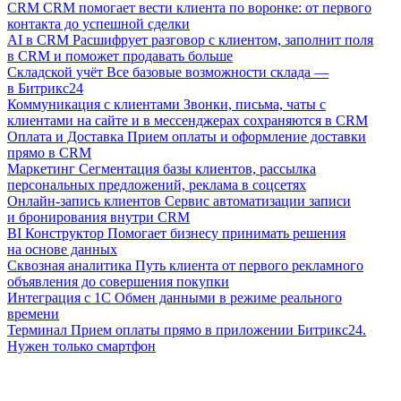
CRM
CRM помогает вести клиента по воронке: от первого
контакта до успешной сделки
AI в CRM
Расшифрует разговор с клиентом, заполнит поля
в CRM и поможет продавать больше
Складской учёт
Все базовые возможности склада —
в Битрикс24
Коммуникация с клиентами
Звонки, письма, чаты с
клиентами на сайте и в мессенджерах сохраняются в CRM
Оплата и Доставка
Прием оплаты и оформление доставки
прямо в CRM
Маркетинг
Сегментация базы клиентов, рассылка
персональных предложений, реклама в соцсетях
Онлайн-запись клиентов
Сервис автоматизации записи
и бронирования внутри CRM
BI Конструктор
Помогает бизнесу принимать решения
на основе данных
Сквозная аналитика
Путь клиента от первого рекламного
объявления до совершения покупки
Интеграция с 1С
Обмен данными в режиме реального
времени
Терминал
Прием оплаты прямо в приложении Битрикс24.
Нужен только смартфон