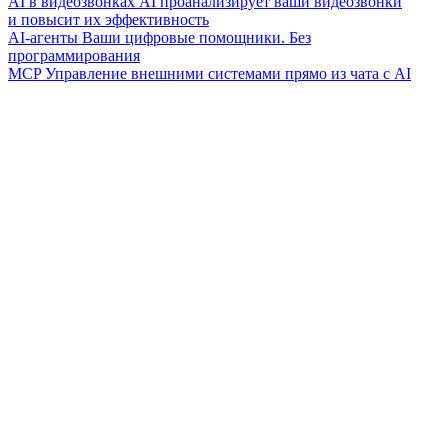
AI в видеозвонках
AI проанализирует ваши видеозвонки
и повысит их эффективность
AI-агенты
Ваши цифровые помощники. Без
программирования
MCP
Управление внешними системами прямо из чата с AI