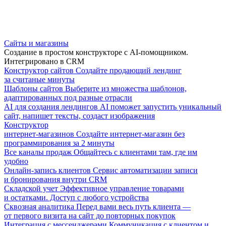
Сайты и магазины
Создание в простом конструкторе с AI-помощником.
Интегрировано в CRM
Конструктор сайтов
Создайте продающий лендинг
за считаные минуты
Шаблоны сайтов
Выберите из множества шаблонов,
адаптированных под разные отрасли
AI для создания лендингов
AI поможет запустить уникальный
сайт, напишет тексты, создаст изображения
Конструктор
интернет-магазинов
Создайте интернет-магазин без
программирования за 2 минуты
Все каналы продаж
Общайтесь с клиентами там, где им
удобно
Онлайн-запись клиентов
Сервис автоматизации записи
и бронирования внутри CRM
Складской учет
Эффективное управление товарами
и остатками. Доступ с любого устройства
Сквозная аналитика
Перед вами весь путь клиента —
от первого визита на сайт до повторных покупок
Интеграция с мессенджерами
Коммуникация с клиентом и