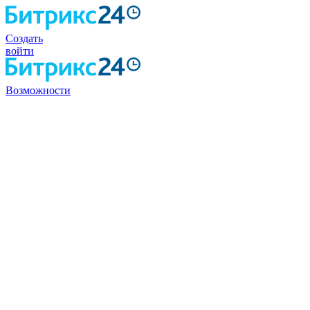
Создать
войти
Возможности