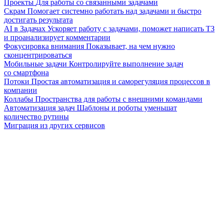
Проекты
Для работы со связанными задачами
Скрам
Помогает системно работать над задачами и быстро
достигать результата
AI в Задачах
Ускоряет работу с задачами, поможет написать ТЗ
и проанализирует комментарии
Фокусировка внимания
Показывает, на чем нужно
сконцентрироваться
Мобильные задачи
Контролируйте выполнение задач
со смартфона
Потоки
Простая автоматизация и саморегуляция процессов в
компании
Коллабы
Пространства для работы с внешними командами
Автоматизация задач
Шаблоны и роботы уменьшат
количество рутины
Миграция из других сервисов