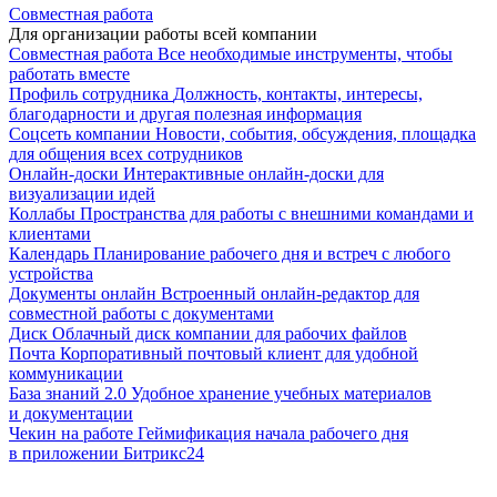
Совместная работа
Для организации работы всей компании
Совместная работа
Все необходимые инструменты, чтобы
работать вместе
Профиль сотрудника
Должность, контакты, интересы,
благодарности и другая полезная информация
Соцсеть компании
Новости, события, обсуждения, площадка
для общения всех сотрудников
Онлайн-доски
Интерактивные онлайн-доски для
визуализации идей
Коллабы
Пространства для работы с внешними командами и
клиентами
Календарь
Планирование рабочего дня и встреч с любого
устройства
Документы онлайн
Встроенный онлайн-редактор для
совместной работы с документами
Диск
Облачный диск компании для рабочих файлов
Почта
Корпоративный почтовый клиент для удобной
коммуникации
База знаний 2.0
Удобное хранение учебных материалов
и документации
Чекин на работе
Геймификация начала рабочего дня
в приложении Битрикс24