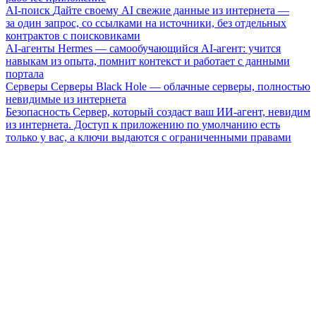
AI-поиск
Дайте своему AI свежие данные из интернета —
за один запрос, со ссылками на источники, без отдельных
контрактов с поисковиками
AI-агенты
Hermes — самообучающийся AI-агент: учится
навыкам из опыта, помнит контекст и работает с данными
портала
Серверы
Серверы Black Hole — облачные серверы, полностью
невидимые из интернета
Безопасность
Сервер, который создаст ваш ИИ-агент, невидим
из интернета. Доступ к приложению по умолчанию есть
только у вас, а ключи выдаются с ограниченными правами