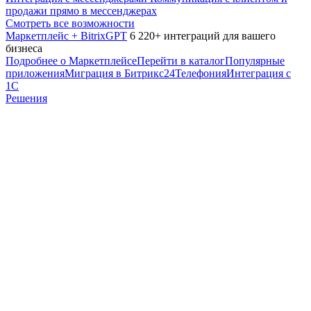
продажи прямо в мессенджерах
Смотреть все возможности
Маркетплейс + BitrixGPT
6 220+ интеграций для вашего
бизнеса
Подробнее о Маркетплейсе
Перейти в каталог
Популярные
приложения
Миграция в Битрикс24
Телефония
Интеграция с
1С
Решения