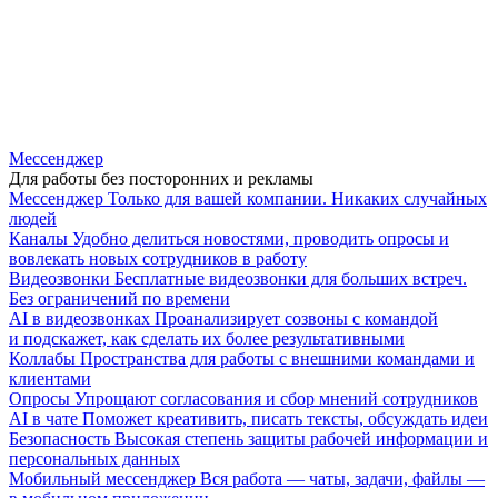
Мессенджер
Для работы без посторонних и рекламы
Мессенджер
Только для вашей компании. Никаких случайных
людей
Каналы
Удобно делиться новостями, проводить опросы и
вовлекать новых сотрудников в работу
Видеозвонки
Бесплатные видеозвонки для больших встреч.
Без ограничений по времени
AI в видеозвонках
Проанализирует созвоны с командой
и подскажет, как сделать их более результативными
Коллабы
Пространства для работы с внешними командами и
клиентами
Опросы
Упрощают согласования и сбор мнений сотрудников
AI в чате
Поможет креативить, писать тексты, обсуждать идеи
Безопасность
Высокая степень защиты рабочей информации и
персональных данных
Мобильный мессенджер
Вся работа — чаты, задачи, файлы —