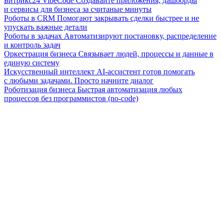
Битрикс24 VibeCode
Создавайте приложения, дашборды
и сервисы для бизнеса за считаные минуты
Роботы в CRM
Помогают закрывать сделки быстрее и не
упускать важные детали
Роботы в задачах
Автоматизируют постановку, распределение
и контроль задач
Оркестрация бизнеса
Связывает людей, процессы и данные в
единую систему
Искусственный интеллект
AI-ассистент готов помогать
с любыми задачами. Просто начните диалог
Роботизация бизнеса
Быстрая автоматизация любых
процессов без программистов (no-code)