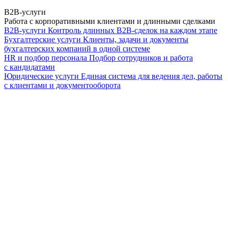
B2B-услуги
Работа с корпоративными клиентами и длинными сделками
B2B-услуги
Контроль длинных B2B-сделок на каждом этапе
Бухгалтерские услуги
Клиенты, задачи и документы
бухгалтерских компаний в одной системе
HR и подбор персонала
Подбор сотрудников и работа
с кандидатами
Юридические услуги
Единая система для ведения дел, работы
с клиентами и документооборота