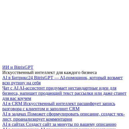
ИИ и BitrixGPT
Искусственный интеллект для каждого бизнеса
AI в Битрикс24
BitrixGPT — AI-помощник, который возьмет
всю рутину на себя
Чат с AI
AI-ассистент придумает нестандартные идеи для
бизнеса, напишет продающий текст рассылки или даже станет
для вас коучем
AI в CRM
Искусственный интеллект расшифрует запись
разговора с клиентом и заполнит CRM
AI в задачах
Поможет сформулировать описание, создаст чек-
лист, проанализирует комментарии
AI в сайтах
Создаст сайт за минуты по вашему описанию