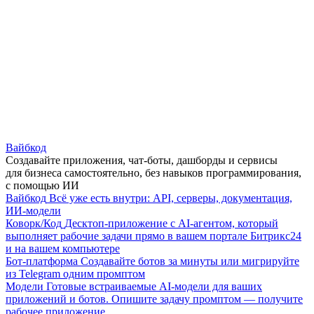
Вайбкод
Создавайте приложения, чат-боты, дашборды и сервисы
для бизнеса самостоятельно, без навыков программирования,
с помощью ИИ
Вайбкод
Всё уже есть внутри: API, серверы, документация,
ИИ-модели
Коворк/Код
Десктоп-приложение с AI-агентом, который
выполняет рабочие задачи прямо в вашем портале Битрикс24
и на вашем компьютере
Бот-платформа
Создавайте ботов за минуты или мигрируйте
из Telegram одним промптом
Модели
Готовые встраиваемые AI-модели для ваших
приложений и ботов. Опишите задачу промптом — получите
рабочее приложение