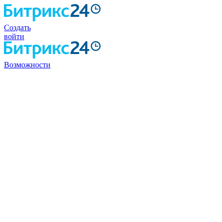
Создать
войти
Возможности