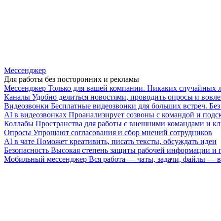
Мессенджер
Для работы без посторонних и рекламы
Мессенджер
Только для вашей компании. Никаких случайных 
Каналы
Удобно делиться новостями, проводить опросы и вовле
Видеозвонки
Бесплатные видеозвонки для больших встреч. Бе
AI в видеозвонках
Проанализирует созвоны с командой и подск
Коллабы
Пространства для работы с внешними командами и к
Опросы
Упрощают согласования и сбор мнений сотрудников
AI в чате
Поможет креативить, писать тексты, обсуждать идеи
Безопасность
Высокая степень защиты рабочей информации и
Мобильный мессенджер
Вся работа — чаты, задачи, файлы —