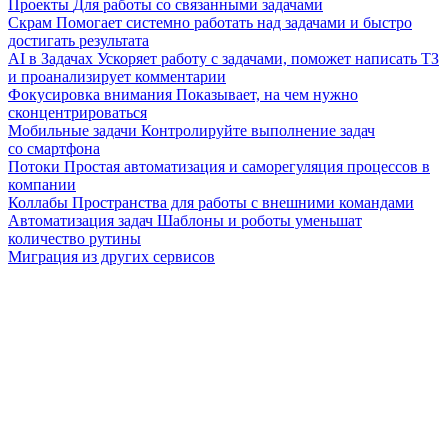
Проекты
Для работы со связанными задачами
Скрам
Помогает системно работать над задачами и быстро
достигать результата
AI в Задачах
Ускоряет работу с задачами, поможет написать ТЗ
и проанализирует комментарии
Фокусировка внимания
Показывает, на чем нужно
сконцентрироваться
Мобильные задачи
Контролируйте выполнение задач
со смартфона
Потоки
Простая автоматизация и саморегуляция процессов в
компании
Коллабы
Пространства для работы с внешними командами
Автоматизация задач
Шаблоны и роботы уменьшат
количество рутины
Миграция из других сервисов