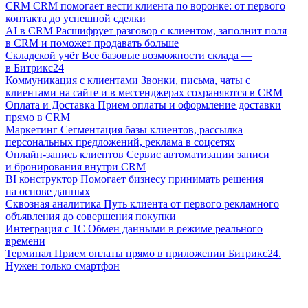
CRM
CRM помогает вести клиента по воронке: от первого
контакта до успешной сделки
AI в CRM
Расшифрует разговор с клиентом, заполнит поля
в CRM и поможет продавать больше
Складской учёт
Все базовые возможности склада —
в Битрикс24
Коммуникация с клиентами
Звонки, письма, чаты с
клиентами на сайте и в мессенджерах сохраняются в CRM
Оплата и Доставка
Прием оплаты и оформление доставки
прямо в CRM
Маркетинг
Сегментация базы клиентов, рассылка
персональных предложений, реклама в соцсетях
Онлайн-запись клиентов
Сервис автоматизации записи
и бронирования внутри CRM
BI конструктор
Помогает бизнесу принимать решения
на основе данных
Сквозная аналитика
Путь клиента от первого рекламного
объявления до совершения покупки
Интеграция с 1С
Обмен данными в режиме реального
времени
Терминал
Прием оплаты прямо в приложении Битрикс24.
Нужен только смартфон