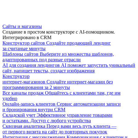
Сайты и магазины
Создание в простом конструкторе с AI-помощником.
Интегрировано в CRM
Конструктор сайтов
Создайте продающий лендинг
за считаные минуты
Шаблоны сайтов
Выберите из множества шаблонов,
адаптированных под разные отрасли
AI для создания лендингов
AI поможет запустить уникальный
сайт, напишет тексты, создаст изображения
Конструктор
интернет-магазинов
Создайте интернет-магазин без
программирования за 2 минуты
Все каналы продаж
Общайтесь с клиентами там, где им
удобно
Онлайн-запись клиентов
Сервис автоматизации записи
и бронирования внутри CRM
Складской учет
Эффективное управление товарами
и остатками. Доступ с любого устройства
Сквозная аналитика
Перед вами весь путь клиента —
от первого визита на сайт до повторных покупок
Интеграция с мессенджерами
Коммуникация с клиентом и