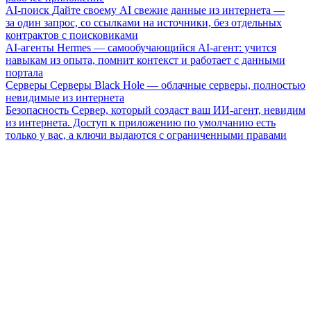
AI-поиск
Дайте своему AI свежие данные из интернета —
за один запрос, со ссылками на источники, без отдельных
контрактов с поисковиками
AI-агенты
Hermes — самообучающийся AI-агент: учится
навыкам из опыта, помнит контекст и работает с данными
портала
Серверы
Серверы Black Hole — облачные серверы, полностью
невидимые из интернета
Безопасность
Сервер, который создаст ваш ИИ-агент, невидим
из интернета. Доступ к приложению по умолчанию есть
только у вас, а ключи выдаются с ограниченными правами