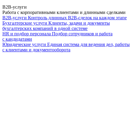
B2B-услуги
Работа с корпоративными клиентами и длинными сделками
B2B-услуги
Контроль длинных B2B-сделок на каждом этапе
Бухгалтерские услуги
Клиенты, задачи и документы
бухгалтерских компаний в одной системе
HR и подбор персонала
Подбор сотрудников и работа
с кандидатами
Юридические услуги
Единая система для ведения дел, работы
с клиентами и документооборота