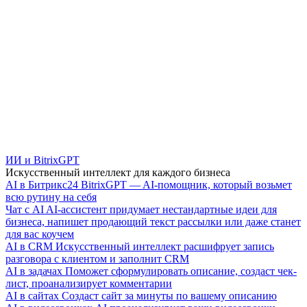
ИИ и BitrixGPT
Искусственный интеллект для каждого бизнеса
AI в Битрикс24
BitrixGPT — AI-помощник, который возьмет
всю рутину на себя
Чат с AI
AI-ассистент придумает нестандартные идеи для
бизнеса, напишет продающий текст рассылки или даже станет
для вас коучем
AI в CRM
Искусственный интеллект расшифрует запись
разговора с клиентом и заполнит CRM
AI в задачах
Поможет сформулировать описание, создаст чек-
лист, проанализирует комментарии
AI в сайтах
Создаст сайт за минуты по вашему описанию