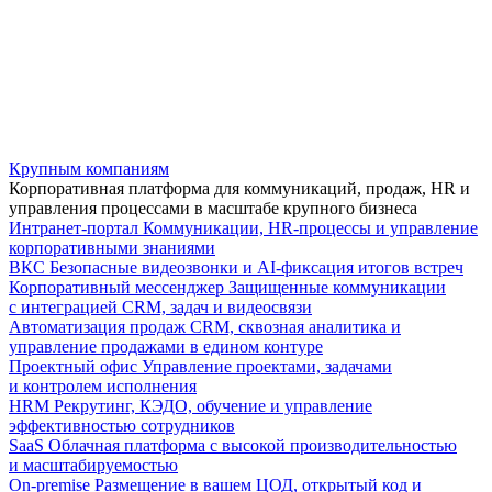
Крупным компаниям
Корпоративная платформа для коммуникаций, продаж, HR и
управления процессами в масштабе крупного бизнеса
Интранет-портал
Коммуникации, HR-процессы и управление
корпоративными знаниями
ВКС
Безопасные видеозвонки и AI-фиксация итогов встреч
Корпоративный мессенджер
Защищенные коммуникации
с интеграцией CRM, задач и видеосвязи
Автоматизация продаж
CRM, сквозная аналитика и
управление продажами в едином контуре
Проектный офис
Управление проектами, задачами
и контролем исполнения
HRM
Рекрутинг, КЭДО, обучение и управление
эффективностью сотрудников
SaaS
Облачная платформа с высокой производительностью
и масштабируемостью
On-premise
Размещение в вашем ЦОД, открытый код и