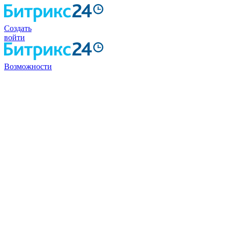
Создать
войти
Возможности