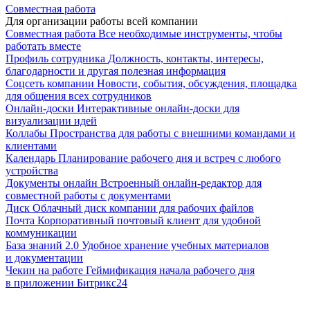
Совместная работа
Для организации работы всей компании
Совместная работа
Все необходимые инструменты, чтобы
работать вместе
Профиль сотрудника
Должность, контакты, интересы,
благодарности и другая полезная информация
Соцсеть компании
Новости, события, обсуждения, площадка
для общения всех сотрудников
Онлайн-доски
Интерактивные онлайн-доски для
визуализации идей
Коллабы
Пространства для работы с внешними командами и
клиентами
Календарь
Планирование рабочего дня и встреч с любого
устройства
Документы онлайн
Встроенный онлайн-редактор для
совместной работы с документами
Диск
Облачный диск компании для рабочих файлов
Почта
Корпоративный почтовый клиент для удобной
коммуникации
База знаний 2.0
Удобное хранение учебных материалов
и документации
Чекин на работе
Геймификация начала рабочего дня
в приложении Битрикс24