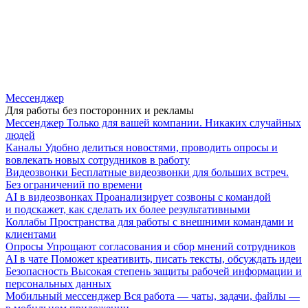
Мессенджер
Для работы без посторонних и рекламы
Мессенджер
Только для вашей компании. Никаких случайных
людей
Каналы
Удобно делиться новостями, проводить опросы и
вовлекать новых сотрудников в работу
Видеозвонки
Бесплатные видеозвонки для больших встреч.
Без ограничений по времени
AI в видеозвонках
Проанализирует созвоны с командой
и подскажет, как сделать их более результативными
Коллабы
Пространства для работы с внешними командами и
клиентами
Опросы
Упрощают согласования и сбор мнений сотрудников
AI в чате
Поможет креативить, писать тексты, обсуждать идеи
Безопасность
Высокая степень защиты рабочей информации и
персональных данных
Мобильный мессенджер
Вся работа — чаты, задачи, файлы —