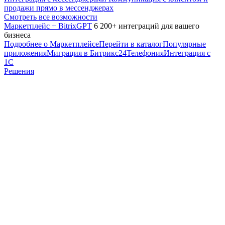
продажи прямо в мессенджерах
Смотреть все возможности
Маркетплейс + BitrixGPT
6 200+ интеграций для вашего
бизнеса
Подробнее о Маркетплейсе
Перейти в каталог
Популярные
приложения
Миграция в Битрикс24
Телефония
Интеграция с
1С
Решения