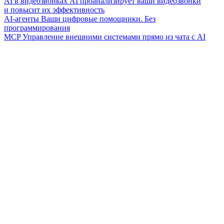
AI в видеозвонках
AI проанализирует ваши видеозвонки
и повысит их эффективность
AI-агенты
Ваши цифровые помощники. Без
программирования
MCP
Управление внешними системами прямо из чата с AI