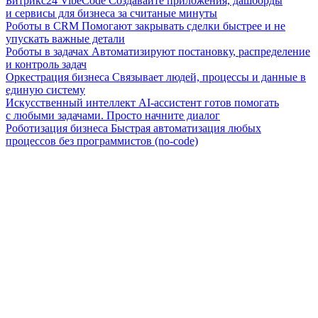
Битрикс24 VibeCode
Создавайте приложения, дашборды
и сервисы для бизнеса за считаные минуты
Роботы в CRM
Помогают закрывать сделки быстрее и не
упускать важные детали
Роботы в задачах
Автоматизируют постановку, распределение
и контроль задач
Оркестрация бизнеса
Связывает людей, процессы и данные в
единую систему
Искусственный интеллект
AI-ассистент готов помогать
с любыми задачами. Просто начните диалог
Роботизация бизнеса
Быстрая автоматизация любых
процессов без программистов (no-code)