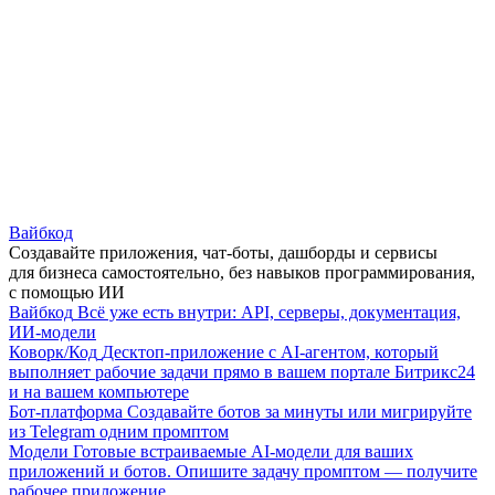
Вайбкод
Создавайте приложения, чат-боты, дашборды и сервисы
для бизнеса самостоятельно, без навыков программирования,
с помощью ИИ
Вайбкод
Всё уже есть внутри: API, серверы, документация,
ИИ-модели
Коворк/Код
Десктоп-приложение с AI-агентом, который
выполняет рабочие задачи прямо в вашем портале Битрикс24
и на вашем компьютере
Бот-платформа
Создавайте ботов за минуты или мигрируйте
из Telegram одним промптом
Модели
Готовые встраиваемые AI-модели для ваших
приложений и ботов. Опишите задачу промптом — получите
рабочее приложение