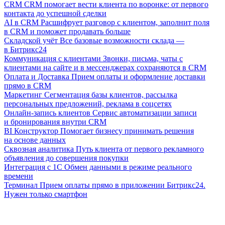
CRM
CRM помогает вести клиента по воронке: от первого
контакта до успешной сделки
AI в CRM
Расшифрует разговор с клиентом, заполнит поля
в CRM и поможет продавать больше
Складской учёт
Все базовые возможности склада —
в Битрикс24
Коммуникация с клиентами
Звонки, письма, чаты с
клиентами на сайте и в мессенджерах сохраняются в CRM
Оплата и Доставка
Прием оплаты и оформление доставки
прямо в CRM
Маркетинг
Сегментация базы клиентов, рассылка
персональных предложений, реклама в соцсетях
Онлайн-запись клиентов
Сервис автоматизации записи
и бронирования внутри CRM
BI Конструктор
Помогает бизнесу принимать решения
на основе данных
Сквозная аналитика
Путь клиента от первого рекламного
объявления до совершения покупки
Интеграция с 1С
Обмен данными в режиме реального
времени
Терминал
Прием оплаты прямо в приложении Битрикс24.
Нужен только смартфон