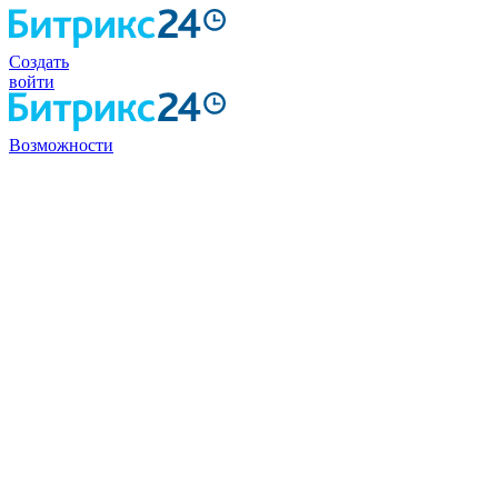
Создать
войти
Возможности