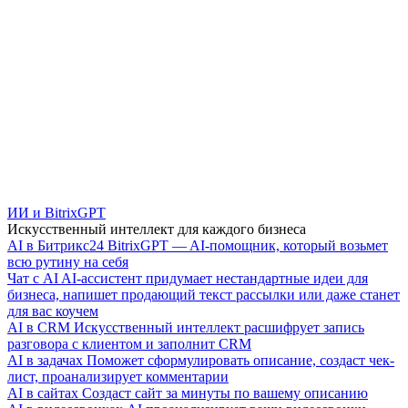
ИИ и BitrixGPT
Искусственный интеллект для каждого бизнеса
AI в Битрикс24
BitrixGPT — AI-помощник, который возьмет
всю рутину на себя
Чат с AI
AI-ассистент придумает нестандартные идеи для
бизнеса, напишет продающий текст рассылки или даже станет
для вас коучем
AI в CRM
Искусственный интеллект расшифрует запись
разговора с клиентом и заполнит CRM
AI в задачах
Поможет сформулировать описание, создаст чек-
лист, проанализирует комментарии
AI в сайтах
Создаст сайт за минуты по вашему описанию