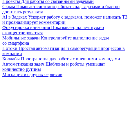
Проекты
Для работы со связанными задачами
Скрам
Помогает системно работать над задачами и быстро
достигать результата
AI в Задачах
Ускоряет работу с задачами, поможет написать ТЗ
и проанализирует комментарии
Фокусировка внимания
Показывает, на чем нужно
сконцентрироваться
Мобильные задачи
Контролируйте выполнение задач
со смартфона
Потоки
Простая автоматизация и саморегуляция процессов в
компании
Коллабы
Пространства для работы с внешними командами
Автоматизация задач
Шаблоны и роботы уменьшат
количество рутины
Миграция из других сервисов