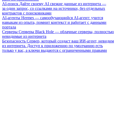
AI-поиск
Дайте своему AI свежие данные из интернета —
за один запрос, со ссылками на источники, без отдельных
контрактов с поисковиками
AI-агенты
Hermes — самообучающийся AI-агент: учится
навыкам из опыта, помнит контекст и работает с данными
портала
Серверы
Серверы Black Hole — облачные серверы, полностью
невидимые из интернета
Безопасность
Сервер, который создаст ваш ИИ-агент, невидим
из интернета. Доступ к приложению по умолчанию есть
только у вас, а ключи выдаются с ограниченными правами