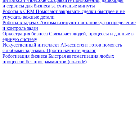
Битрикс24 VibeCode
Создавайте приложения, дашборды
и сервисы для бизнеса за считаные минуты
Роботы в CRM
Помогают закрывать сделки быстрее и не
упускать важные детали
Роботы в задачах
Автоматизируют постановку, распределение
и контроль задач
Оркестрация бизнеса
Связывает людей, процессы и данные в
единую систему
Искусственный интеллект
AI-ассистент готов помогать
с любыми задачами. Просто начните диалог
Роботизация бизнеса
Быстрая автоматизация любых
процессов без программистов (no-code)