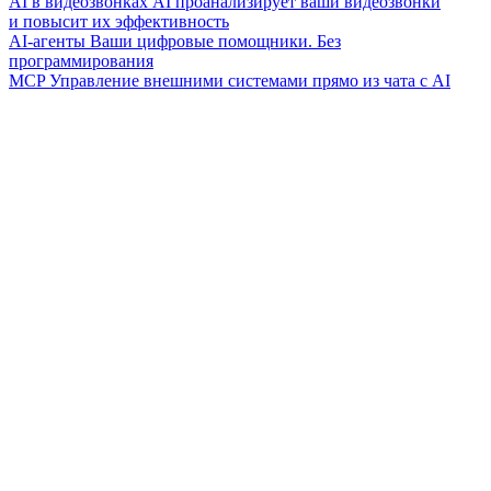
AI в видеозвонках
AI проанализирует ваши видеозвонки
и повысит их эффективность
AI-агенты
Ваши цифровые помощники. Без
программирования
MCP
Управление внешними системами прямо из чата с AI