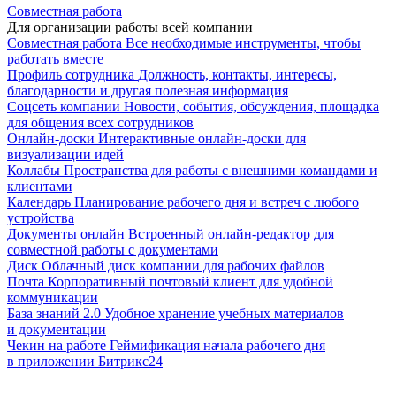
Совместная работа
Для организации работы всей компании
Совместная работа
Все необходимые инструменты, чтобы
работать вместе
Профиль сотрудника
Должность, контакты, интересы,
благодарности и другая полезная информация
Соцсеть компании
Новости, события, обсуждения, площадка
для общения всех сотрудников
Онлайн-доски
Интерактивные онлайн-доски для
визуализации идей
Коллабы
Пространства для работы с внешними командами и
клиентами
Календарь
Планирование рабочего дня и встреч с любого
устройства
Документы онлайн
Встроенный онлайн-редактор для
совместной работы с документами
Диск
Облачный диск компании для рабочих файлов
Почта
Корпоративный почтовый клиент для удобной
коммуникации
База знаний 2.0
Удобное хранение учебных материалов
и документации
Чекин на работе
Геймификация начала рабочего дня
в приложении Битрикс24