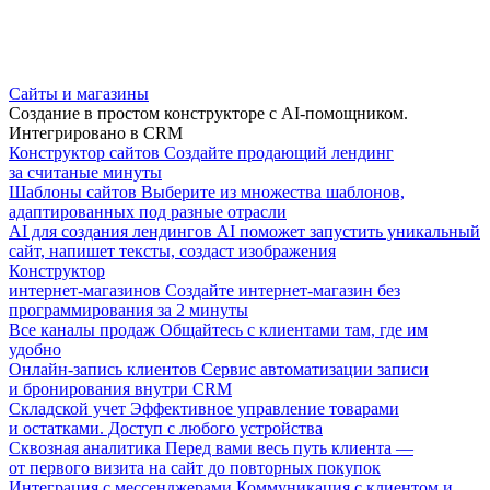
Сайты и магазины
Создание в простом конструкторе с AI-помощником.
Интегрировано в CRM
Конструктор сайтов
Создайте продающий лендинг
за считаные минуты
Шаблоны сайтов
Выберите из множества шаблонов,
адаптированных под разные отрасли
AI для создания лендингов
AI поможет запустить уникальный
сайт, напишет тексты, создаст изображения
Конструктор
интернет-магазинов
Создайте интернет-магазин без
программирования за 2 минуты
Все каналы продаж
Общайтесь с клиентами там, где им
удобно
Онлайн-запись клиентов
Сервис автоматизации записи
и бронирования внутри CRM
Складской учет
Эффективное управление товарами
и остатками. Доступ с любого устройства
Сквозная аналитика
Перед вами весь путь клиента —
от первого визита на сайт до повторных покупок
Интеграция с мессенджерами
Коммуникация с клиентом и