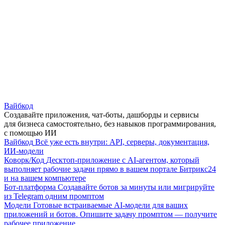
Вайбкод
Создавайте приложения, чат-боты, дашборды и сервисы
для бизнеса самостоятельно, без навыков программирования,
с помощью ИИ
Вайбкод
Всё уже есть внутри: API, серверы, документация,
ИИ-модели
Коворк/Код
Десктоп-приложение с AI-агентом, который
выполняет рабочие задачи прямо в вашем портале Битрикс24
и на вашем компьютере
Бот-платформа
Создавайте ботов за минуты или мигрируйте
из Telegram одним промптом
Модели
Готовые встраиваемые AI-модели для ваших
приложений и ботов. Опишите задачу промптом — получите
рабочее приложение