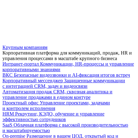
Крупным компаниям
Корпоративная платформа для коммуникаций, продаж, HR и
управления процессами в масштабе крупного бизнеса
Интранет-портал
Коммуникации, HR-процессы и управление
корпоративными знаниями
ВКС
Безопасные видеозвонки и AI-фиксация итогов встреч
Корпоративный мессенджер
Защищенные коммуникации
с интеграцией CRM, задач и видеосвязи
Автоматизация продаж
CRM, сквозная аналитика и
управление продажами в едином контуре
Проектный офис
Управление проектами, задачами
и контролем исполнения
HRM
Рекрутинг, КЭДО, обучение и управление
эффективностью сотрудников
SaaS
Облачная платформа с высокой производительностью
и масштабируемостью
On-premise
Размещение в вашем ЦОД, открытый код и