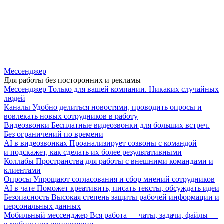
Мессенджер
Для работы без посторонних и рекламы
Мессенджер
Только для вашей компании. Никаких случайных
людей
Каналы
Удобно делиться новостями, проводить опросы и
вовлекать новых сотрудников в работу
Видеозвонки
Бесплатные видеозвонки для больших встреч.
Без ограничений по времени
AI в видеозвонках
Проанализирует созвоны с командой
и подскажет, как сделать их более результативными
Коллабы
Пространства для работы с внешними командами и
клиентами
Опросы
Упрощают согласования и сбор мнений сотрудников
AI в чате
Поможет креативить, писать тексты, обсуждать идеи
Безопасность
Высокая степень защиты рабочей информации и
персональных данных
Мобильный мессенджер
Вся работа — чаты, задачи, файлы —