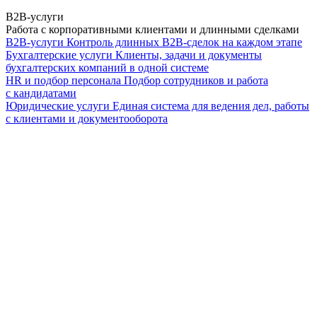
B2B-услуги
Работа с корпоративными клиентами и длинными сделками
B2B-услуги
Контроль длинных B2B-сделок на каждом этапе
Бухгалтерские услуги
Клиенты, задачи и документы
бухгалтерских компаний в одной системе
HR и подбор персонала
Подбор сотрудников и работа
с кандидатами
Юридические услуги
Единая система для ведения дел, работы
с клиентами и документооборота