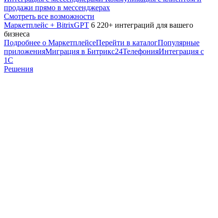
продажи прямо в мессенджерах
Смотреть все возможности
Маркетплейс + BitrixGPT
6 220+ интеграций для вашего
бизнеса
Подробнее о Маркетплейсе
Перейти в каталог
Популярные
приложения
Миграция в Битрикс24
Телефония
Интеграция с
1С
Решения