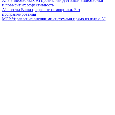
AI в видеозвонках
AI проанализирует ваши видеозвонки
и повысит их эффективность
AI-агенты
Ваши цифровые помощники. Без
программирования
MCP
Управление внешними системами прямо из чата с AI