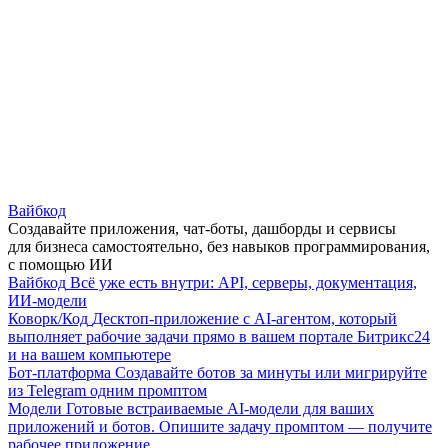
Вайбкод
Создавайте приложения, чат-боты, дашборды и сервисы
для бизнеса самостоятельно, без навыков программирования,
с помощью ИИ
Вайбкод
Всё уже есть внутри: API, серверы, документация,
ИИ-модели
Коворк/Код
Десктоп-приложение с AI-агентом, который
выполняет рабочие задачи прямо в вашем портале Битрикс24
и на вашем компьютере
Бот-платформа
Создавайте ботов за минуты или мигрируйте
из Telegram одним промптом
Модели
Готовые встраиваемые AI-модели для ваших
приложений и ботов. Опишите задачу промптом — получите
рабочее приложение