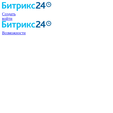
Создать
войти
Возможности