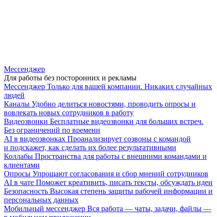
Мессенджер
Для работы без посторонних и рекламы
Мессенджер
Только для вашей компании. Никаких случайных
людей
Каналы
Удобно делиться новостями, проводить опросы и
вовлекать новых сотрудников в работу
Видеозвонки
Бесплатные видеозвонки для больших встреч.
Без ограничений по времени
AI в видеозвонках
Проанализирует созвоны с командой
и подскажет, как сделать их более результативными
Коллабы
Пространства для работы с внешними командами и
клиентами
Опросы
Упрощают согласования и сбор мнений сотрудников
AI в чате
Поможет креативить, писать тексты, обсуждать идеи
Безопасность
Высокая степень защиты рабочей информации и
персональных данных
Мобильный мессенджер
Вся работа — чаты, задачи, файлы —