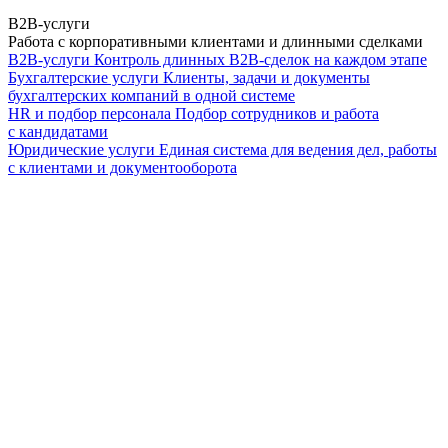
B2B-услуги
Работа с корпоративными клиентами и длинными сделками
B2B-услуги
Контроль длинных B2B-сделок на каждом этапе
Бухгалтерские услуги
Клиенты, задачи и документы
бухгалтерских компаний в одной системе
HR и подбор персонала
Подбор сотрудников и работа
с кандидатами
Юридические услуги
Единая система для ведения дел, работы
с клиентами и документооборота