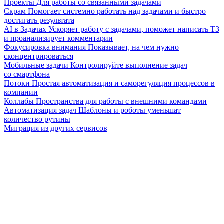
Проекты
Для работы со связанными задачами
Скрам
Помогает системно работать над задачами и быстро
достигать результата
AI в Задачах
Ускоряет работу с задачами, поможет написать ТЗ
и проанализирует комментарии
Фокусировка внимания
Показывает, на чем нужно
сконцентрироваться
Мобильные задачи
Контролируйте выполнение задач
со смартфона
Потоки
Простая автоматизация и саморегуляция процессов в
компании
Коллабы
Пространства для работы с внешними командами
Автоматизация задач
Шаблоны и роботы уменьшат
количество рутины
Миграция из других сервисов