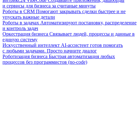
Битрикс24 VibeCode
Создавайте приложения, дашборды
и сервисы для бизнеса за считаные минуты
Роботы в CRM
Помогают закрывать сделки быстрее и не
упускать важные детали
Роботы в задачах
Автоматизируют постановку, распределение
и контроль задач
Оркестрация бизнеса
Связывает людей, процессы и данные в
единую систему
Искусственный интеллект
AI-ассистент готов помогать
с любыми задачами. Просто начните диалог
Роботизация бизнеса
Быстрая автоматизация любых
процессов без программистов (no-code)