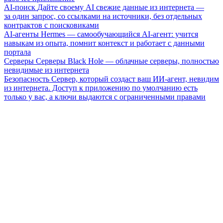
AI-поиск
Дайте своему AI свежие данные из интернета —
за один запрос, со ссылками на источники, без отдельных
контрактов с поисковиками
AI-агенты
Hermes — самообучающийся AI-агент: учится
навыкам из опыта, помнит контекст и работает с данными
портала
Серверы
Серверы Black Hole — облачные серверы, полностью
невидимые из интернета
Безопасность
Сервер, который создаст ваш ИИ-агент, невидим
из интернета. Доступ к приложению по умолчанию есть
только у вас, а ключи выдаются с ограниченными правами