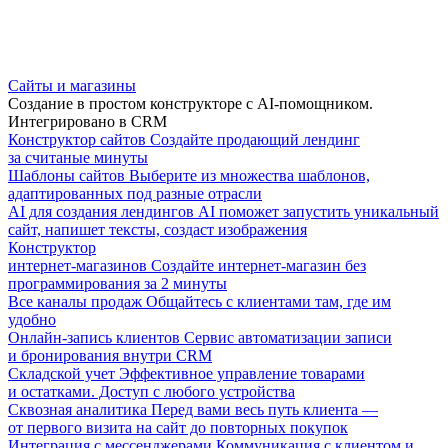
Сайты и магазины
Создание в простом конструкторе с AI-помощником.
Интегрировано в CRM
Конструктор сайтов
Создайте продающий лендинг
за считаные минуты
Шаблоны сайтов
Выберите из множества шаблонов,
адаптированных под разные отрасли
AI для создания лендингов
AI поможет запустить уникальный
сайт, напишет тексты, создаст изображения
Конструктор
интернет-магазинов
Создайте интернет-магазин без
программирования за 2 минуты
Все каналы продаж
Общайтесь с клиентами там, где им
удобно
Онлайн-запись клиентов
Сервис автоматизации записи
и бронирования внутри CRM
Складской учет
Эффективное управление товарами
и остатками. Доступ с любого устройства
Сквозная аналитика
Перед вами весь путь клиента —
от первого визита на сайт до повторных покупок
Интеграция с мессенджерами
Коммуникация с клиентом и