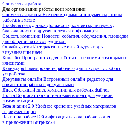
Совместная работа
Для организации работы всей компании
Совместная работа
Все необходимые инструменты, чтобы
работать вместе
Профиль сотрудника
Должность, контакты, интересы,
благодарности и другая полезная информация
Соцсеть компании
Новости, события, обсуждения, площадка
для общения всех сотрудников
Онлайн-доски
Интерактивные онлайн-доски для
визуализации идей
Коллабы
Пространства для работы с внешними командами и
клиентами
Календарь
Планирование рабочего дня и встреч с любого
устройства
Документы онлайн
Встроенный онлайн-редактор для
совместной работы с документами
Диск
Облачный диск компании для рабочих файлов
Почта
Корпоративный почтовый клиент для удобной
коммуникации
База знаний 2.0
Удобное хранение учебных материалов
и документации
Чекин на работе
Геймификация начала рабочего дня
в приложении Битрикс24