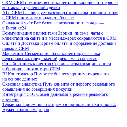
CRM
CRM помогает вести клиента по воронке: от первого
контакта до успешной сделки
AI в CRM
Расшифрует разговор с клиентом, заполнит поля
в CRM и поможет продавать больше
Складской учёт
Все базовые возможности склада —
в Битрикс24
Коммуникация с клиентами
Звонки, письма, чаты с
клиентами на сайте и в мессенджерах сохраняются в CRM
Оплата и Доставка
Прием оплаты и оформление доставки
прямо в CRM
Маркетинг
Сегментация базы клиентов, рассылка
персональных предложений, реклама в соцсетях
Онлайн-запись клиентов
Сервис автоматизации записи
и бронирования внутри CRM
BI Конструктор
Помогает бизнесу принимать решения
на основе данных
Сквозная аналитика
Путь клиента от первого рекламного
объявления до совершения покупки
Интеграция с 1С
Обмен данными в режиме реального
времени
Терминал
Прием оплаты прямо в приложении Битрикс24.
Нужен только смартфон