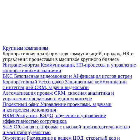
Крупным компаниям
Корпоративная платформа для коммуникаций, продаж, HR и
управления процессами в масштабе крупного бизнеса
Интранет-портал
Коммуникации, HR-процессы и управление
корпоративными знаниями
ВКС
Безопасные видеозвонки и AI-фиксация итогов встреч
Корпоративный мессенджер
Защищенные коммуникации
с интеграцией CRM, задач и видеосвязи
Автоматизация продаж
CRM, сквозная аналитика и
управление продажами в едином контуре
Проектный офис
Управление проектами, задачами
и контролем исполнения
HRM
Рекрутинг, КЭДО, обучение и управление
эффективностью сотрудников
SaaS
Облачная платформа с высокой производительностью
и масштабируемостью
On-premise
Размещение в вашем ЦОД, открытый код и