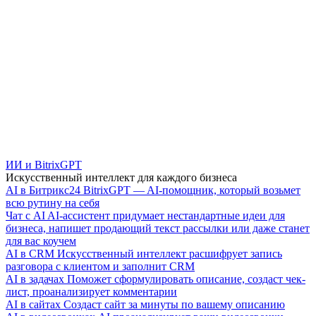
ИИ и BitrixGPT
Искусственный интеллект для каждого бизнеса
AI в Битрикс24
BitrixGPT — AI-помощник, который возьмет
всю рутину на себя
Чат с AI
AI-ассистент придумает нестандартные идеи для
бизнеса, напишет продающий текст рассылки или даже станет
для вас коучем
AI в CRM
Искусственный интеллект расшифрует запись
разговора с клиентом и заполнит CRM
AI в задачах
Поможет сформулировать описание, создаст чек-
лист, проанализирует комментарии
AI в сайтах
Создаст сайт за минуты по вашему описанию