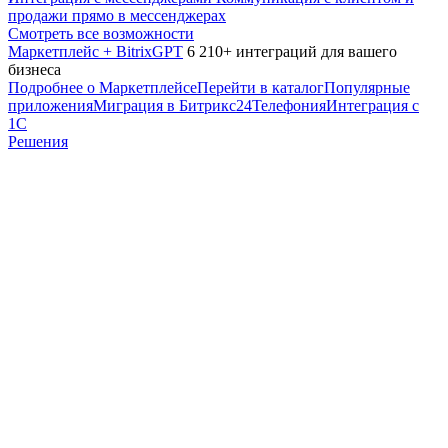
продажи прямо в мессенджерах
Смотреть все возможности
Маркетплейс + BitrixGPT
6 210+ интеграций для вашего
бизнеса
Подробнее о Маркетплейсе
Перейти в каталог
Популярные
приложения
Миграция в Битрикс24
Телефония
Интеграция с
1С
Решения