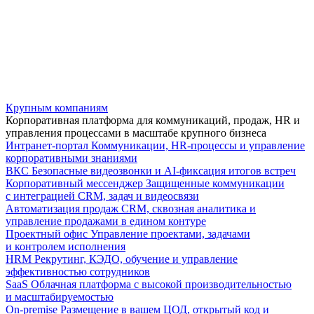
Крупным компаниям
Корпоративная платформа для коммуникаций, продаж, HR и
управления процессами в масштабе крупного бизнеса
Интранет-портал
Коммуникации, HR-процессы и управление
корпоративными знаниями
ВКС
Безопасные видеозвонки и AI-фиксация итогов встреч
Корпоративный мессенджер
Защищенные коммуникации
с интеграцией CRM, задач и видеосвязи
Автоматизация продаж
CRM, сквозная аналитика и
управление продажами в едином контуре
Проектный офис
Управление проектами, задачами
и контролем исполнения
HRM
Рекрутинг, КЭДО, обучение и управление
эффективностью сотрудников
SaaS
Облачная платформа с высокой производительностью
и масштабируемостью
On-premise
Размещение в вашем ЦОД, открытый код и