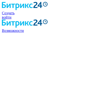
Создать
войти
Возможности