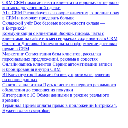
CRM
CRM помогает вести клиента по воронке: от первого
контакта до успешной сделки
AI в CRM
Расшифрует разговор с клиентом, заполнит поля
в CRM и поможет продавать больше
Складской учёт
Все базовые возможности склада —
в Битрикс24
Коммуникация с клиентами
Звонки, письма, чаты с
клиентами на сайте и в мессенджерах сохраняются в CRM
Оплата и Доставка
Прием оплаты и оформление доставки
прямо в CRM
Маркетинг
Сегментация базы клиентов, рассылка
персональных предложений, реклама в соцсетях
Онлайн-запись клиентов
Сервис автоматизации записи
и бронирования внутри CRM
BI Конструктор
Помогает бизнесу принимать решения
на основе данных
Сквозная аналитика
Путь клиента от первого рекламного
объявления до совершения покупки
Интеграция с 1С
Обмен данными в режиме реального
времени
Терминал
Прием оплаты прямо в приложении Битрикс24.
Нужен только смартфон