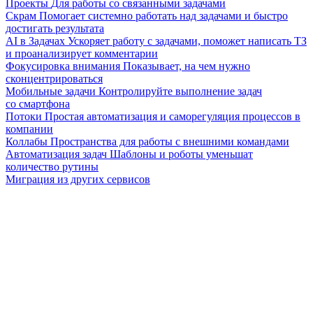
Проекты
Для работы со связанными задачами
Скрам
Помогает системно работать над задачами и быстро
достигать результата
AI в Задачах
Ускоряет работу с задачами, поможет написать ТЗ
и проанализирует комментарии
Фокусировка внимания
Показывает, на чем нужно
сконцентрироваться
Мобильные задачи
Контролируйте выполнение задач
со смартфона
Потоки
Простая автоматизация и саморегуляция процессов в
компании
Коллабы
Пространства для работы с внешними командами
Автоматизация задач
Шаблоны и роботы уменьшат
количество рутины
Миграция из других сервисов