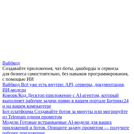
Вайбкод
Создавайте приложения, чат-боты, дашборды и сервисы
для бизнеса самостоятельно, без навыков программирования,
с помощью ИИ
Вайбкод
Всё уже есть внутри: API, серверы, документация,
ИИ-модели
Коворк/Код
Десктоп-приложение с AI-агентом, который
выполняет рабочие задачи прямо в вашем портале Битрикс24
и на вашем компьютере
Бот-платформа
Создавайте ботов за минуты или мигрируйте
из Telegram одним промптом
Модели
Готовые встраиваемые AI-модели для ваших
приложений и ботов. Опишите задачу промптом — получите
рабочее приложение