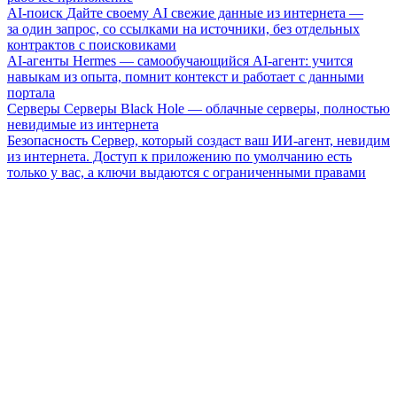
AI-поиск
Дайте своему AI свежие данные из интернета —
за один запрос, со ссылками на источники, без отдельных
контрактов с поисковиками
AI-агенты
Hermes — самообучающийся AI-агент: учится
навыкам из опыта, помнит контекст и работает с данными
портала
Серверы
Серверы Black Hole — облачные серверы, полностью
невидимые из интернета
Безопасность
Сервер, который создаст ваш ИИ-агент, невидим
из интернета. Доступ к приложению по умолчанию есть
только у вас, а ключи выдаются с ограниченными правами