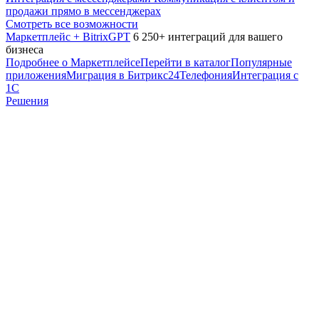
продажи прямо в мессенджерах
Смотреть все возможности
Маркетплейс + BitrixGPT
6 250+ интеграций для вашего
бизнеса
Подробнее о Маркетплейсе
Перейти в каталог
Популярные
приложения
Миграция в Битрикс24
Телефония
Интеграция с
1С
Решения