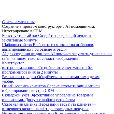
Сайты и магазины
Создание в простом конструкторе с AI-помощником.
Интегрировано в CRM
Конструктор сайтов
Создайте продающий лендинг
за считаные минуты
Шаблоны сайтов
Выберите из множества шаблонов,
адаптированных под разные отрасли
AI для создания лендингов
AI поможет запустить уникальный
сайт, напишет тексты, создаст изображения
Конструктор
интернет-магазинов
Создайте интернет-магазин без
программирования за 2 минуты
Все каналы продаж
Общайтесь с клиентами там, где им
удобно
Онлайн-запись клиентов
Сервис автоматизации записи
и бронирования внутри CRM
Складской учет
Эффективное управление товарами
и остатками. Доступ с любого устройства
Сквозная аналитика
Перед вами весь путь клиента —
от первого визита на сайт до повторных покупок
Интеграция с мессенджерами
Коммуникация с клиентом и