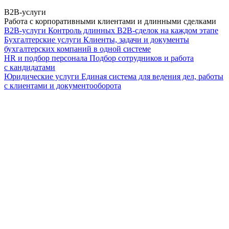
B2B-услуги
Работа с корпоративными клиентами и длинными сделками
B2B-услуги
Контроль длинных B2B-сделок на каждом этапе
Бухгалтерские услуги
Клиенты, задачи и документы
бухгалтерских компаний в одной системе
HR и подбор персонала
Подбор сотрудников и работа
с кандидатами
Юридические услуги
Единая система для ведения дел, работы
с клиентами и документооборота