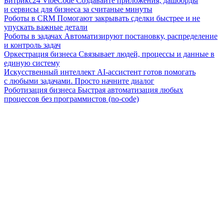
Битрикс24 VibeCode
Создавайте приложения, дашборды
и сервисы для бизнеса за считаные минуты
Роботы в CRM
Помогают закрывать сделки быстрее и не
упускать важные детали
Роботы в задачах
Автоматизируют постановку, распределение
и контроль задач
Оркестрация бизнеса
Связывает людей, процессы и данные в
единую систему
Искусственный интеллект
AI-ассистент готов помогать
с любыми задачами. Просто начните диалог
Роботизация бизнеса
Быстрая автоматизация любых
процессов без программистов (no-code)