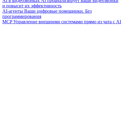
AI в видеозвонках
AI проанализирует ваши видеозвонки
и повысит их эффективность
AI-агенты
Ваши цифровые помощники. Без
программирования
MCP
Управление внешними системами прямо из чата с AI