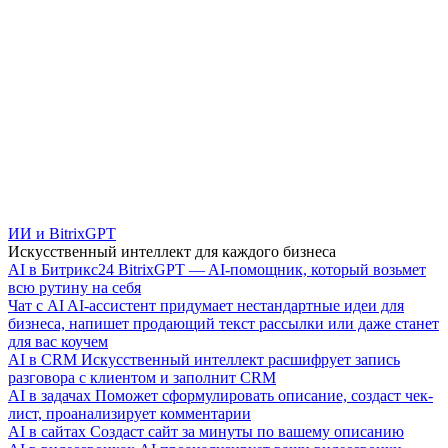
ИИ и BitrixGPT
Искусственный интеллект для каждого бизнеса
AI в Битрикс24
BitrixGPT — AI-помощник, который возьмет
всю рутину на себя
Чат с AI
AI-ассистент придумает нестандартные идеи для
бизнеса, напишет продающий текст рассылки или даже станет
для вас коучем
AI в CRM
Искусственный интеллект расшифрует запись
разговора с клиентом и заполнит CRM
AI в задачах
Поможет сформулировать описание, создаст чек-
лист, проанализирует комментарии
AI в сайтах
Создаст сайт за минуты по вашему описанию