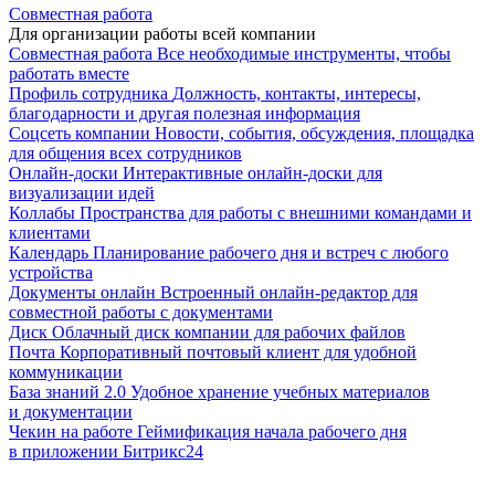
Совместная работа
Для организации работы всей компании
Совместная работа
Все необходимые инструменты, чтобы
работать вместе
Профиль сотрудника
Должность, контакты, интересы,
благодарности и другая полезная информация
Соцсеть компании
Новости, события, обсуждения, площадка
для общения всех сотрудников
Онлайн-доски
Интерактивные онлайн-доски для
визуализации идей
Коллабы
Пространства для работы с внешними командами и
клиентами
Календарь
Планирование рабочего дня и встреч с любого
устройства
Документы онлайн
Встроенный онлайн-редактор для
совместной работы с документами
Диск
Облачный диск компании для рабочих файлов
Почта
Корпоративный почтовый клиент для удобной
коммуникации
База знаний 2.0
Удобное хранение учебных материалов
и документации
Чекин на работе
Геймификация начала рабочего дня
в приложении Битрикс24