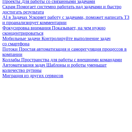
Проекты
Для работы со связанными задачами
Скрам
Помогает системно работать над задачами и быстро
достигать результата
AI в Задачах
Ускоряет работу с задачами, поможет написать ТЗ
и проанализирует комментарии
Фокусировка внимания
Показывает, на чем нужно
сконцентрироваться
Мобильные задачи
Контролируйте выполнение задач
со смартфона
Потоки
Простая автоматизация и саморегуляция процессов в
компании
Коллабы
Пространства для работы с внешними командами
Автоматизация задач
Шаблоны и роботы уменьшат
количество рутины
Миграция из других сервисов