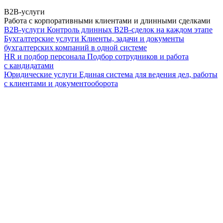
B2B-услуги
Работа с корпоративными клиентами и длинными сделками
B2B-услуги
Контроль длинных B2B-сделок на каждом этапе
Бухгалтерские услуги
Клиенты, задачи и документы
бухгалтерских компаний в одной системе
HR и подбор персонала
Подбор сотрудников и работа
с кандидатами
Юридические услуги
Единая система для ведения дел, работы
с клиентами и документооборота