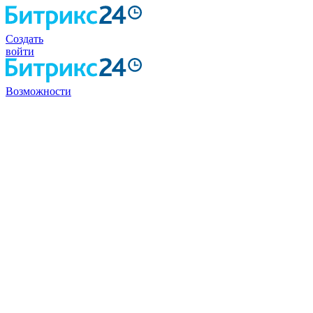
Создать
войти
Возможности