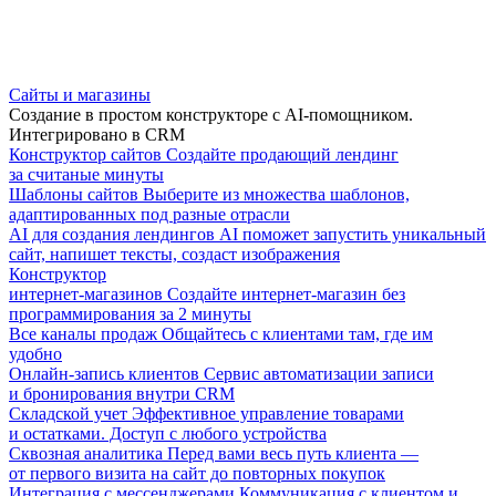
Сайты и магазины
Создание в простом конструкторе с AI-помощником.
Интегрировано в CRM
Конструктор сайтов
Создайте продающий лендинг
за считаные минуты
Шаблоны сайтов
Выберите из множества шаблонов,
адаптированных под разные отрасли
AI для создания лендингов
AI поможет запустить уникальный
сайт, напишет тексты, создаст изображения
Конструктор
интернет-магазинов
Создайте интернет-магазин без
программирования за 2 минуты
Все каналы продаж
Общайтесь с клиентами там, где им
удобно
Онлайн-запись клиентов
Сервис автоматизации записи
и бронирования внутри CRM
Складской учет
Эффективное управление товарами
и остатками. Доступ с любого устройства
Сквозная аналитика
Перед вами весь путь клиента —
от первого визита на сайт до повторных покупок
Интеграция с мессенджерами
Коммуникация с клиентом и