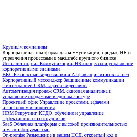
Крупным компаниям
Корпоративная платформа для коммуникаций, продаж, HR и
управления процессами в масштабе крупного бизнеса
Интранет-портал
Коммуникации, HR-процессы и управление
корпоративными знаниями
ВКС
Безопасные видеозвонки и AI-фиксация итогов встреч
Корпоративный мессенджер
Защищенные коммуникации
с интеграцией CRM, задач и видеосвязи
Автоматизация продаж
CRM, сквозная аналитика и
управление продажами в едином контуре
Проектный офис
Управление проектами, задачами
и контролем исполнения
HRM
Рекрутинг, КЭДО, обучение и управление
эффективностью сотрудников
SaaS
Облачная платформа с высокой производительностью
и масштабируемостью
On-premise
Размещение в вашем ЦОД, открытый код и