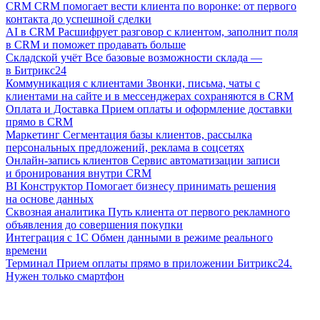
CRM
CRM помогает вести клиента по воронке: от первого
контакта до успешной сделки
AI в CRM
Расшифрует разговор с клиентом, заполнит поля
в CRM и поможет продавать больше
Складской учёт
Все базовые возможности склада —
в Битрикс24
Коммуникация с клиентами
Звонки, письма, чаты с
клиентами на сайте и в мессенджерах сохраняются в CRM
Оплата и Доставка
Прием оплаты и оформление доставки
прямо в CRM
Маркетинг
Сегментация базы клиентов, рассылка
персональных предложений, реклама в соцсетях
Онлайн-запись клиентов
Сервис автоматизации записи
и бронирования внутри CRM
BI Конструктор
Помогает бизнесу принимать решения
на основе данных
Сквозная аналитика
Путь клиента от первого рекламного
объявления до совершения покупки
Интеграция с 1С
Обмен данными в режиме реального
времени
Терминал
Прием оплаты прямо в приложении Битрикс24.
Нужен только смартфон