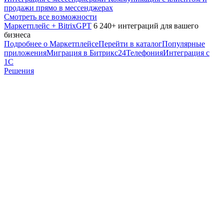
продажи прямо в мессенджерах
Смотреть все возможности
Маркетплейс + BitrixGPT
6 240+ интеграций для вашего
бизнеса
Подробнее о Маркетплейсе
Перейти в каталог
Популярные
приложения
Миграция в Битрикс24
Телефония
Интеграция с
1С
Решения