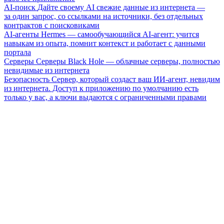
AI-поиск
Дайте своему AI свежие данные из интернета —
за один запрос, со ссылками на источники, без отдельных
контрактов с поисковиками
AI-агенты
Hermes — самообучающийся AI-агент: учится
навыкам из опыта, помнит контекст и работает с данными
портала
Серверы
Серверы Black Hole — облачные серверы, полностью
невидимые из интернета
Безопасность
Сервер, который создаст ваш ИИ-агент, невидим
из интернета. Доступ к приложению по умолчанию есть
только у вас, а ключи выдаются с ограниченными правами