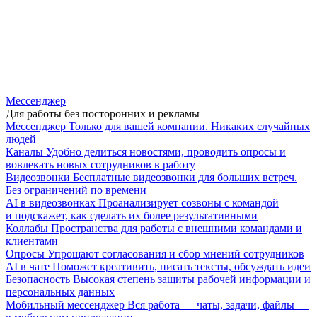
Мессенджер
Для работы без посторонних и рекламы
Мессенджер
Только для вашей компании. Никаких случайных
людей
Каналы
Удобно делиться новостями, проводить опросы и
вовлекать новых сотрудников в работу
Видеозвонки
Бесплатные видеозвонки для больших встреч.
Без ограничений по времени
AI в видеозвонках
Проанализирует созвоны с командой
и подскажет, как сделать их более результативными
Коллабы
Пространства для работы с внешними командами и
клиентами
Опросы
Упрощают согласования и сбор мнений сотрудников
AI в чате
Поможет креативить, писать тексты, обсуждать идеи
Безопасность
Высокая степень защиты рабочей информации и
персональных данных
Мобильный мессенджер
Вся работа — чаты, задачи, файлы —