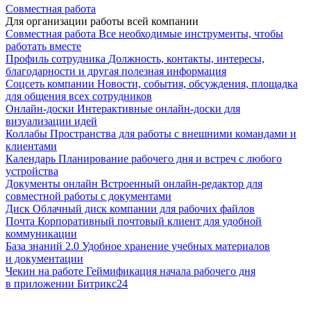
Совместная работа
Для организации работы всей компании
Совместная работа
Все необходимые инструменты, чтобы
работать вместе
Профиль сотрудника
Должность, контакты, интересы,
благодарности и другая полезная информация
Соцсеть компании
Новости, события, обсуждения, площадка
для общения всех сотрудников
Онлайн-доски
Интерактивные онлайн-доски для
визуализации идей
Коллабы
Пространства для работы с внешними командами и
клиентами
Календарь
Планирование рабочего дня и встреч с любого
устройства
Документы онлайн
Встроенный онлайн-редактор для
совместной работы с документами
Диск
Облачный диск компании для рабочих файлов
Почта
Корпоративный почтовый клиент для удобной
коммуникации
База знаний 2.0
Удобное хранение учебных материалов
и документации
Чекин на работе
Геймификация начала рабочего дня
в приложении Битрикс24