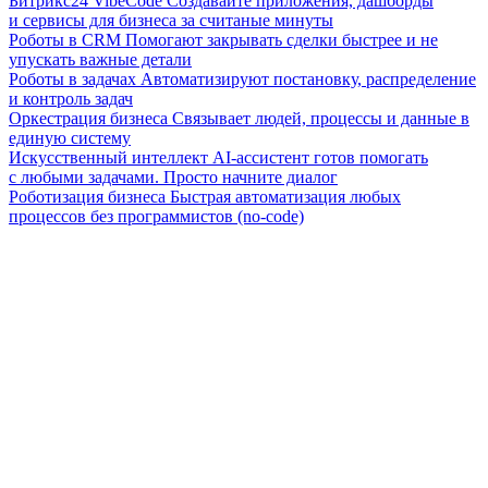
Битрикс24 VibeCode
Создавайте приложения, дашборды
и сервисы для бизнеса за считаные минуты
Роботы в CRM
Помогают закрывать сделки быстрее и не
упускать важные детали
Роботы в задачах
Автоматизируют постановку, распределение
и контроль задач
Оркестрация бизнеса
Связывает людей, процессы и данные в
единую систему
Искусственный интеллект
AI-ассистент готов помогать
с любыми задачами. Просто начните диалог
Роботизация бизнеса
Быстрая автоматизация любых
процессов без программистов (no-code)