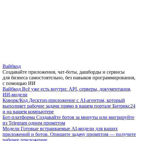
Вайбкод
Создавайте приложения, чат-боты, дашборды и сервисы
для бизнеса самостоятельно, без навыков программирования,
с помощью ИИ
Вайбкод
Всё уже есть внутри: API, серверы, документация,
ИИ-модели
Коворк/Код
Десктоп-приложение с AI-агентом, который
выполняет рабочие задачи прямо в вашем портале Битрикс24
и на вашем компьютере
Бот-платформа
Создавайте ботов за минуты или мигрируйте
из Telegram одним промптом
Модели
Готовые встраиваемые AI-модели для ваших
приложений и ботов. Опишите задачу промптом — получите
рабочее приложение