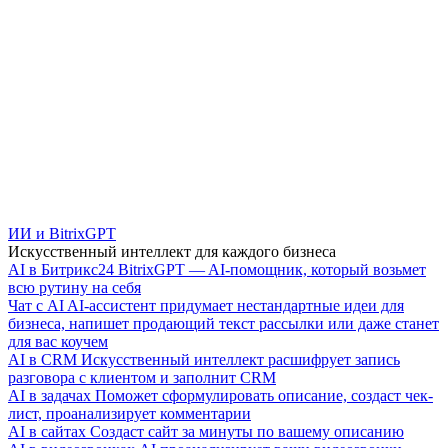
ИИ и BitrixGPT
Искусственный интеллект для каждого бизнеса
AI в Битрикс24
BitrixGPT — AI-помощник, который возьмет
всю рутину на себя
Чат с AI
AI-ассистент придумает нестандартные идеи для
бизнеса, напишет продающий текст рассылки или даже станет
для вас коучем
AI в CRM
Искусственный интеллект расшифрует запись
разговора с клиентом и заполнит CRM
AI в задачах
Поможет сформулировать описание, создаст чек-
лист, проанализирует комментарии
AI в сайтах
Создаст сайт за минуты по вашему описанию