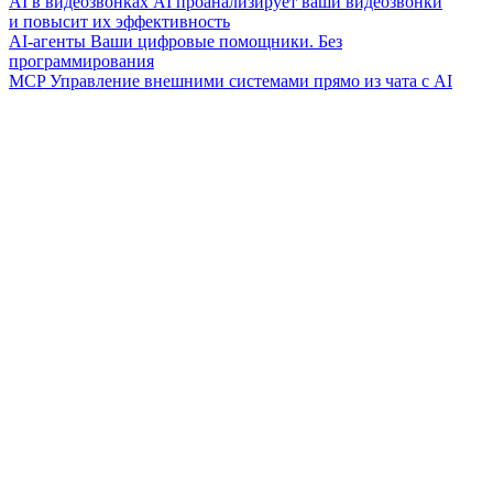
AI в видеозвонках
AI проанализирует ваши видеозвонки
и повысит их эффективность
AI-агенты
Ваши цифровые помощники. Без
программирования
MCP
Управление внешними системами прямо из чата с AI