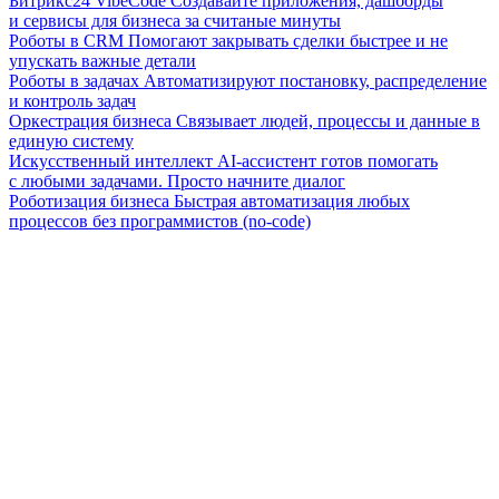
Битрикс24 VibeCode
Создавайте приложения, дашборды
и сервисы для бизнеса за считаные минуты
Роботы в CRM
Помогают закрывать сделки быстрее и не
упускать важные детали
Роботы в задачах
Автоматизируют постановку, распределение
и контроль задач
Оркестрация бизнеса
Связывает людей, процессы и данные в
единую систему
Искусственный интеллект
AI-ассистент готов помогать
с любыми задачами. Просто начните диалог
Роботизация бизнеса
Быстрая автоматизация любых
процессов без программистов (no-code)