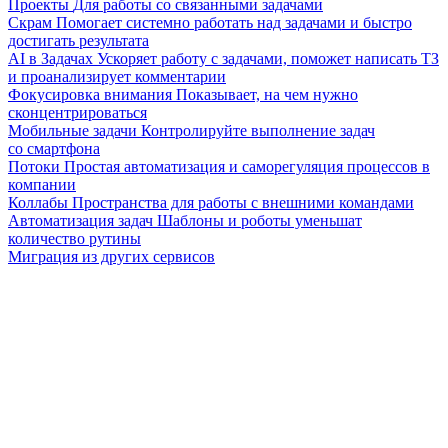
Проекты
Для работы со связанными задачами
Скрам
Помогает системно работать над задачами и быстро
достигать результата
AI в Задачах
Ускоряет работу с задачами, поможет написать ТЗ
и проанализирует комментарии
Фокусировка внимания
Показывает, на чем нужно
сконцентрироваться
Мобильные задачи
Контролируйте выполнение задач
со смартфона
Потоки
Простая автоматизация и саморегуляция процессов в
компании
Коллабы
Пространства для работы с внешними командами
Автоматизация задач
Шаблоны и роботы уменьшат
количество рутины
Миграция из других сервисов