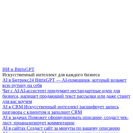
ИИ и BitrixGPT
Искусственный интеллект для каждого бизнеса
AI в Битрикс24
BitrixGPT — AI-помощник, который возьмет
всю рутину на себя
Чат с AI
AI-ассистент придумает нестандартные идеи для
бизнеса, напишет продающий текст рассылки или даже станет
для вас коучем
AI в CRM
Искусственный интеллект расшифрует запись
разговора с клиентом и заполнит CRM
AI в задачах
Поможет сформулировать описание, создаст чек-
лист, проанализирует комментарии
AI в сайтах
Создаст сайт за минуты по вашему описанию