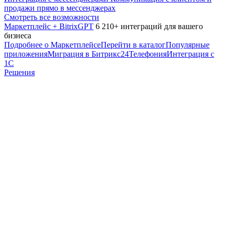
продажи прямо в мессенджерах
Смотреть все возможности
Маркетплейс + BitrixGPT
6 210+ интеграций для вашего
бизнеса
Подробнее о Маркетплейсе
Перейти в каталог
Популярные
приложения
Миграция в Битрикс24
Телефония
Интеграция с
1С
Решения