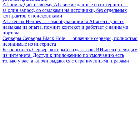
AI-поиск
Дайте своему AI свежие данные из интернета —
за один запрос, со ссылками на источники, без отдельных
контрактов с поисковиками
AI-агенты
Hermes — самообучающийся AI-агент: учится
навыкам из опыта, помнит контекст и работает с данными
портала
Серверы
Серверы Black Hole — облачные серверы, полностью
невидимые из интернета
Безопасность
Сервер, который создаст ваш ИИ-агент, невидим
из интернета. Доступ к приложению по умолчанию есть
только у вас, а ключи выдаются с ограниченными правами