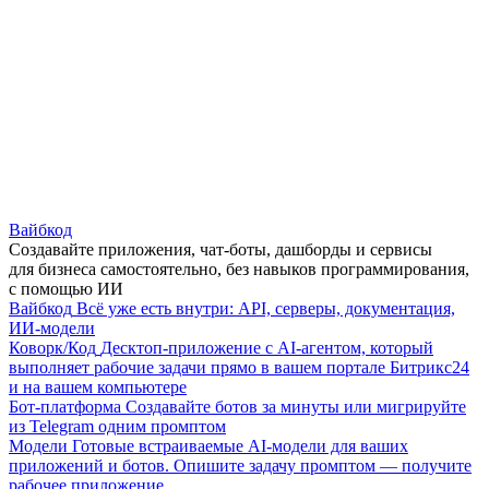
Вайбкод
Создавайте приложения, чат-боты, дашборды и сервисы
для бизнеса самостоятельно, без навыков программирования,
с помощью ИИ
Вайбкод
Всё уже есть внутри: API, серверы, документация,
ИИ-модели
Коворк/Код
Десктоп-приложение с AI-агентом, который
выполняет рабочие задачи прямо в вашем портале Битрикс24
и на вашем компьютере
Бот-платформа
Создавайте ботов за минуты или мигрируйте
из Telegram одним промптом
Модели
Готовые встраиваемые AI-модели для ваших
приложений и ботов. Опишите задачу промптом — получите
рабочее приложение