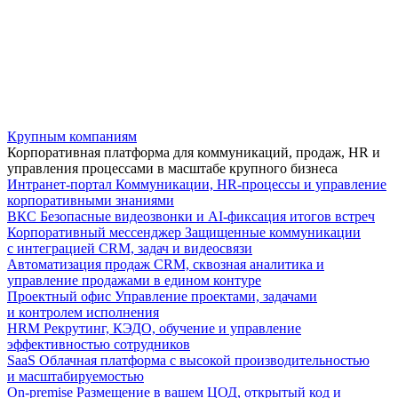
Крупным компаниям
Корпоративная платформа для коммуникаций, продаж, HR и
управления процессами в масштабе крупного бизнеса
Интранет-портал
Коммуникации, HR-процессы и управление
корпоративными знаниями
ВКС
Безопасные видеозвонки и AI-фиксация итогов встреч
Корпоративный мессенджер
Защищенные коммуникации
с интеграцией CRM, задач и видеосвязи
Автоматизация продаж
CRM, сквозная аналитика и
управление продажами в едином контуре
Проектный офис
Управление проектами, задачами
и контролем исполнения
HRM
Рекрутинг, КЭДО, обучение и управление
эффективностью сотрудников
SaaS
Облачная платформа с высокой производительностью
и масштабируемостью
On-premise
Размещение в вашем ЦОД, открытый код и