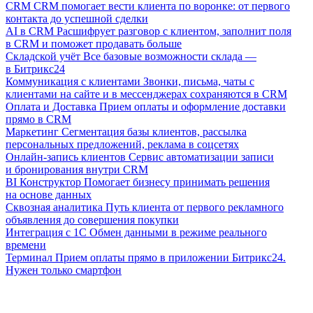
CRM
CRM помогает вести клиента по воронке: от первого
контакта до успешной сделки
AI в CRM
Расшифрует разговор с клиентом, заполнит поля
в CRM и поможет продавать больше
Складской учёт
Все базовые возможности склада —
в Битрикс24
Коммуникация с клиентами
Звонки, письма, чаты с
клиентами на сайте и в мессенджерах сохраняются в CRM
Оплата и Доставка
Прием оплаты и оформление доставки
прямо в CRM
Маркетинг
Сегментация базы клиентов, рассылка
персональных предложений, реклама в соцсетях
Онлайн-запись клиентов
Сервис автоматизации записи
и бронирования внутри CRM
BI Конструктор
Помогает бизнесу принимать решения
на основе данных
Сквозная аналитика
Путь клиента от первого рекламного
объявления до совершения покупки
Интеграция с 1С
Обмен данными в режиме реального
времени
Терминал
Прием оплаты прямо в приложении Битрикс24.
Нужен только смартфон