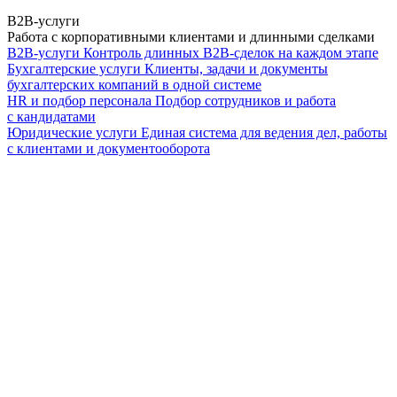
B2B-услуги
Работа с корпоративными клиентами и длинными сделками
B2B-услуги
Контроль длинных B2B-сделок на каждом этапе
Бухгалтерские услуги
Клиенты, задачи и документы
бухгалтерских компаний в одной системе
HR и подбор персонала
Подбор сотрудников и работа
с кандидатами
Юридические услуги
Единая система для ведения дел, работы
с клиентами и документооборота