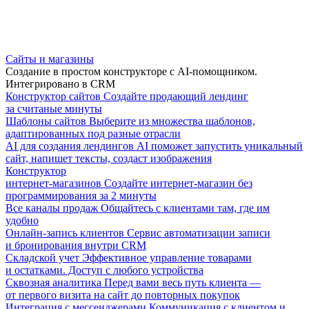
Сайты и магазины
Создание в простом конструкторе с AI-помощником.
Интегрировано в CRM
Конструктор сайтов
Создайте продающий лендинг
за считаные минуты
Шаблоны сайтов
Выберите из множества шаблонов,
адаптированных под разные отрасли
AI для создания лендингов
AI поможет запустить уникальный
сайт, напишет тексты, создаст изображения
Конструктор
интернет-магазинов
Создайте интернет-магазин без
программирования за 2 минуты
Все каналы продаж
Общайтесь с клиентами там, где им
удобно
Онлайн-запись клиентов
Сервис автоматизации записи
и бронирования внутри CRM
Складской учет
Эффективное управление товарами
и остатками. Доступ с любого устройства
Сквозная аналитика
Перед вами весь путь клиента —
от первого визита на сайт до повторных покупок
Интеграция с мессенджерами
Коммуникация с клиентом и