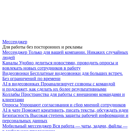
Мессенджер
Для работы без посторонних и рекламы
Мессенджер
Только для вашей компании. Никаких случайных
людей
Каналы
Удобно делиться новостями, проводить опросы и
вовлекать новых сотрудников в работу
Видеозвонки
Бесплатные видеозвонки для больших встреч.
Без ограничений по времени
AI в видеозвонках
Проанализирует созвоны с командой
и подскажет, как сделать их более результативными
Коллабы
Пространства для работы с внешними командами и
клиентами
Опросы
Упрощают согласования и сбор мнений сотрудников
AI в чате
Поможет креативить, писать тексты, обсуждать идеи
Безопасность
Высокая степень защиты рабочей информации и
персональных данных
Мобильный мессенджер
Вся работа — чаты, задачи, файлы —