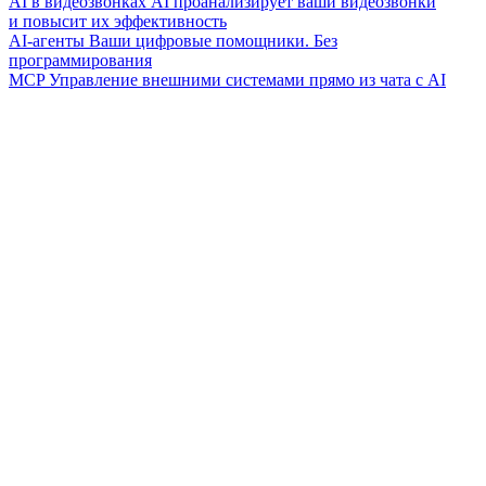
AI в видеозвонках
AI проанализирует ваши видеозвонки
и повысит их эффективность
AI-агенты
Ваши цифровые помощники. Без
программирования
MCP
Управление внешними системами прямо из чата с AI