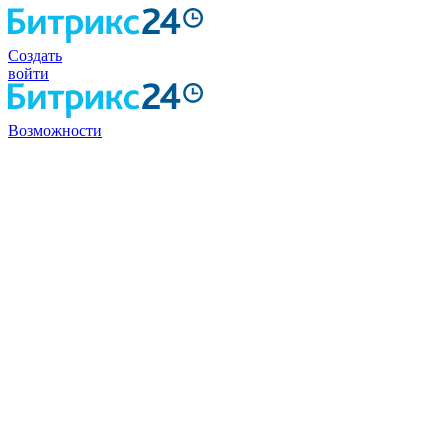
Создать
войти
Возможности