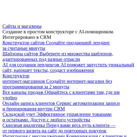
Сайты и магазины
Создание в простом конструкторе с AI-помощником.
Интегрировано в CRM
Конструктор сайтов
Создайте продающий лендинг
за считаные минуты
Шаблоны сайтов
Выберите из множества шаблонов,
адаптированных под разные отрасли
AI для создания лендингов
AI поможет запустить уникальный
сайт, напишет тексты, создаст изображения
Конструктор
интернет-магазинов
Создайте интернет-магазин без
программирования за 2 минуты
Все каналы продаж
Общайтесь с клиентами там, где им
удобно
Онлайн-запись клиентов
Сервис автоматизации записи
и бронирования внутри CRM
Складской учет
Эффективное управление товарами
и остатками. Доступ с любого устройства
Сквозная аналитика
Перед вами весь путь клиента —
от первого визита на сайт до повторных покупок
Интеграция с мессенджерами
Коммуникация с клиентом и