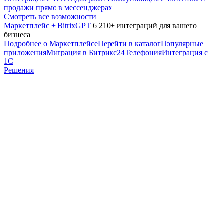
продажи прямо в мессенджерах
Смотреть все возможности
Маркетплейс + BitrixGPT
6 210+ интеграций для вашего
бизнеса
Подробнее о Маркетплейсе
Перейти в каталог
Популярные
приложения
Миграция в Битрикс24
Телефония
Интеграция с
1С
Решения