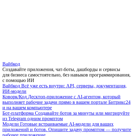
Вайбкод
Создавайте приложения, чат-боты, дашборды и сервисы
для бизнеса самостоятельно, без навыков программирования,
с помощью ИИ
Вайбкод
Всё уже есть внутри: API, серверы, документация,
ИИ-модели
Коворк/Код
Десктоп-приложение с AI-агентом, который
выполняет рабочие задачи прямо в вашем портале Битрикс24
и на вашем компьютере
Бот-платформа
Создавайте ботов за минуты или мигрируйте
из Telegram одним промптом
Модели
Готовые встраиваемые AI-модели для ваших
приложений и ботов. Опишите задачу промптом — получите
рабочее приложение