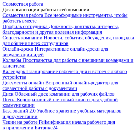
Совместная работа
Для организации работы всей компании
Совместная работа
Все необходимые инструменты, чтобы
работать вместе
Профиль сотрудника
Должность, контакты, интересы,
благодарности и другая полезная информация
Соцсеть компании
Новости, события, обсуждения, площадка
для общения всех сотрудников
Онлайн-доски
Интерактивные онлайн-доски для
визуализации идей
Коллабы
Пространства для работы с внешними командами и
клиентами
Календарь
Планирование рабочего дня и встреч с любого
устройства
Документы онлайн
Встроенный онлайн-редактор для
совместной работы с документами
Диск
Облачный диск компании для рабочих файлов
Почта
Корпоративный почтовый клиент для удобной
коммуникации
База знаний 2.0
Удобное хранение учебных материалов
и документации
Чекин на работе
Геймификация начала рабочего дня
в приложении Битрикс24