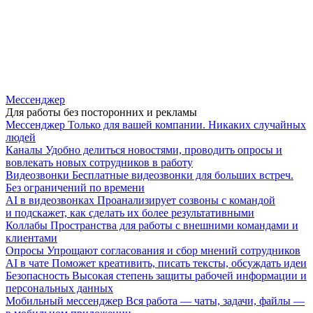
Мессенджер
Для работы без посторонних и рекламы
Мессенджер
Только для вашей компании. Никаких случайных
людей
Каналы
Удобно делиться новостями, проводить опросы и
вовлекать новых сотрудников в работу
Видеозвонки
Бесплатные видеозвонки для больших встреч.
Без ограничений по времени
AI в видеозвонках
Проанализирует созвоны с командой
и подскажет, как сделать их более результативными
Коллабы
Пространства для работы с внешними командами и
клиентами
Опросы
Упрощают согласования и сбор мнений сотрудников
AI в чате
Поможет креативить, писать тексты, обсуждать идеи
Безопасность
Высокая степень защиты рабочей информации и
персональных данных
Мобильный мессенджер
Вся работа — чаты, задачи, файлы —