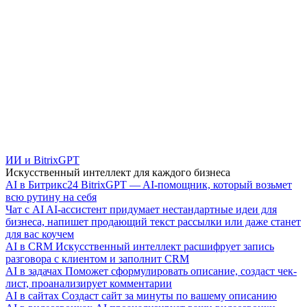
ИИ и BitrixGPT
Искусственный интеллект для каждого бизнеса
AI в Битрикс24
BitrixGPT — AI-помощник, который возьмет
всю рутину на себя
Чат с AI
AI-ассистент придумает нестандартные идеи для
бизнеса, напишет продающий текст рассылки или даже станет
для вас коучем
AI в CRM
Искусственный интеллект расшифрует запись
разговора с клиентом и заполнит CRM
AI в задачах
Поможет сформулировать описание, создаст чек-
лист, проанализирует комментарии
AI в сайтах
Создаст сайт за минуты по вашему описанию