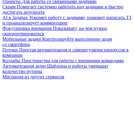
Проекты
Для работы со связанными задачами
Скрам
Помогает системно работать над задачами и быстро
достигать результата
AI в Задачах
Ускоряет работу с задачами, поможет написать ТЗ
и проанализирует комментарии
Фокусировка внимания
Показывает, на чем нужно
сконцентрироваться
Мобильные задачи
Контролируйте выполнение задач
со смартфона
Потоки
Простая автоматизация и саморегуляция процессов в
компании
Коллабы
Пространства для работы с внешними командами
Автоматизация задач
Шаблоны и роботы уменьшат
количество рутины
Миграция из других сервисов