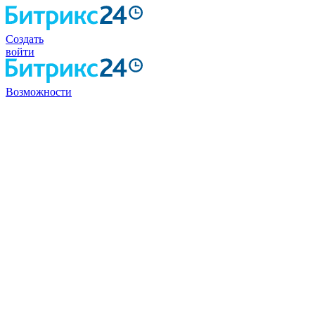
Создать
войти
Возможности