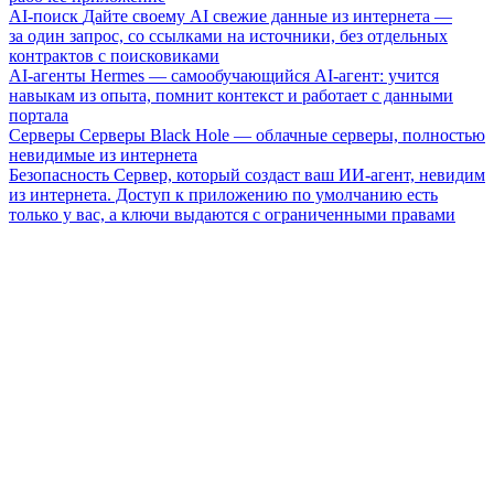
AI-поиск
Дайте своему AI свежие данные из интернета —
за один запрос, со ссылками на источники, без отдельных
контрактов с поисковиками
AI-агенты
Hermes — самообучающийся AI-агент: учится
навыкам из опыта, помнит контекст и работает с данными
портала
Серверы
Серверы Black Hole — облачные серверы, полностью
невидимые из интернета
Безопасность
Сервер, который создаст ваш ИИ-агент, невидим
из интернета. Доступ к приложению по умолчанию есть
только у вас, а ключи выдаются с ограниченными правами