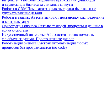
Битрикс24 VibeCode
Создавайте приложения, дашборды
и сервисы для бизнеса за считаные минуты
Роботы в CRM
Помогают закрывать сделки быстрее и не
упускать важные детали
Роботы в задачах
Автоматизируют постановку, распределение
и контроль задач
Оркестрация бизнеса
Связывает людей, процессы и данные в
единую систему
Искусственный интеллект
AI-ассистент готов помогать
с любыми задачами. Просто начните диалог
Роботизация бизнеса
Быстрая автоматизация любых
процессов без программистов (no-code)