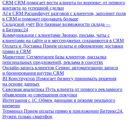
CRM
CRM помогает вести клиента по воронке: от первого
контакта до успешной сделки
AI в CRM
Расшифрует разговор с клиентом, заполнит поля
в CRM и поможет продавать больше
Складской учёт
Все базовые возможности склада —
в Битрикс24
Коммуникация с клиентами
Звонки, письма, чаты с
клиентами на сайте и в мессенджерах сохраняются в CRM
Оплата и Доставка
Прием оплаты и оформление доставки
прямо в CRM
Маркетинг
Сегментация базы клиентов, рассылка
персональных предложений, реклама в соцсетях
Онлайн-запись клиентов
Сервис автоматизации записи
и бронирования внутри CRM
BI Конструктор
Помогает бизнесу принимать решения
на основе данных
Сквозная аналитика
Путь клиента от первого рекламного
объявления до совершения покупки
Интеграция с 1С
Обмен данными в режиме реального
времени
Терминал
Прием оплаты прямо в приложении Битрикс24.
Нужен только смартфон