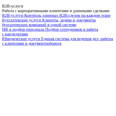
B2B-услуги
Работа с корпоративными клиентами и длинными сделками
B2B-услуги
Контроль длинных B2B-сделок на каждом этапе
Бухгалтерские услуги
Клиенты, задачи и документы
бухгалтерских компаний в одной системе
HR и подбор персонала
Подбор сотрудников и работа
с кандидатами
Юридические услуги
Единая система для ведения дел, работы
с клиентами и документооборота