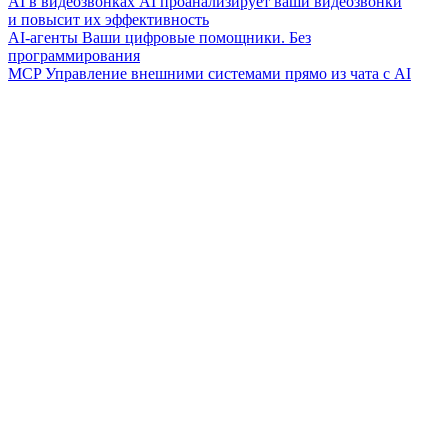
AI в видеозвонках
AI проанализирует ваши видеозвонки
и повысит их эффективность
AI-агенты
Ваши цифровые помощники. Без
программирования
MCP
Управление внешними системами прямо из чата с AI