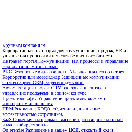
Крупным компаниям
Корпоративная платформа для коммуникаций, продаж, HR и
управления процессами в масштабе крупного бизнеса
Интранет-портал
Коммуникации, HR-процессы и управление
корпоративными знаниями
ВКС
Безопасные видеозвонки и AI-фиксация итогов встреч
Корпоративный мессенджер
Защищенные коммуникации
с интеграцией CRM, задач и видеосвязи
Автоматизация продаж
CRM, сквозная аналитика и
управление продажами в едином контуре
Проектный офис
Управление проектами, задачами
и контролем исполнения
HRM
Рекрутинг, КЭДО, обучение и управление
эффективностью сотрудников
SaaS
Облачная платформа с высокой производительностью
и масштабируемостью
On-premise
Размещение в вашем ЦОД, открытый код и