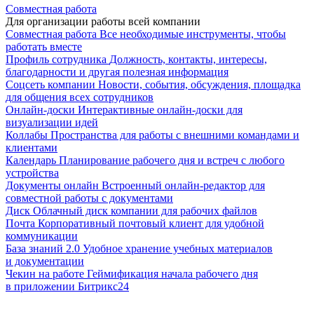
Совместная работа
Для организации работы всей компании
Совместная работа
Все необходимые инструменты, чтобы
работать вместе
Профиль сотрудника
Должность, контакты, интересы,
благодарности и другая полезная информация
Соцсеть компании
Новости, события, обсуждения, площадка
для общения всех сотрудников
Онлайн-доски
Интерактивные онлайн-доски для
визуализации идей
Коллабы
Пространства для работы с внешними командами и
клиентами
Календарь
Планирование рабочего дня и встреч с любого
устройства
Документы онлайн
Встроенный онлайн-редактор для
совместной работы с документами
Диск
Облачный диск компании для рабочих файлов
Почта
Корпоративный почтовый клиент для удобной
коммуникации
База знаний 2.0
Удобное хранение учебных материалов
и документации
Чекин на работе
Геймификация начала рабочего дня
в приложении Битрикс24