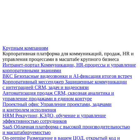
Крупным компаниям
Корпоративная платформа для коммуникаций, продаж, HR и
управления процессами в масштабе крупного бизнеса
Интранет-портал
Коммуникации, HR-процессы и управление
корпоративными знаниями
ВКС
Безопасные видеозвонки и AI-фиксация итогов встреч
Корпоративный мессенджер
Защищенные коммуникации
с интеграцией CRM, задач и видеосвязи
Автоматизация продаж
CRM, сквозная аналитика и
управление продажами в едином контуре
Проектный офис
Управление проектами, задачами
и контролем исполнения
HRM
Рекрутинг, КЭДО, обучение и управление
эффективностью сотрудников
SaaS
Облачная платформа с высокой производительностью
и масштабируемостью
On-premise
Размещение в вашем ЦОД, открытый код и