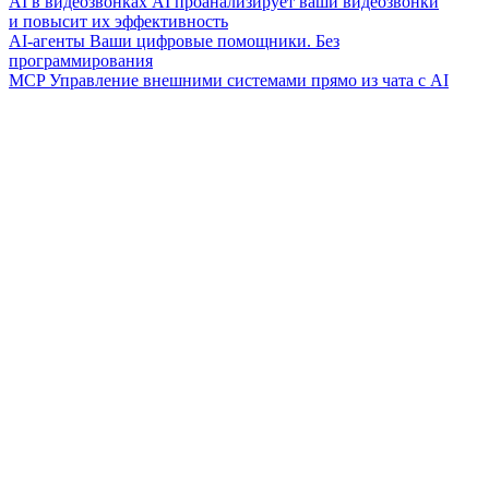
AI в видеозвонках
AI проанализирует ваши видеозвонки
и повысит их эффективность
AI-агенты
Ваши цифровые помощники. Без
программирования
MCP
Управление внешними системами прямо из чата с AI