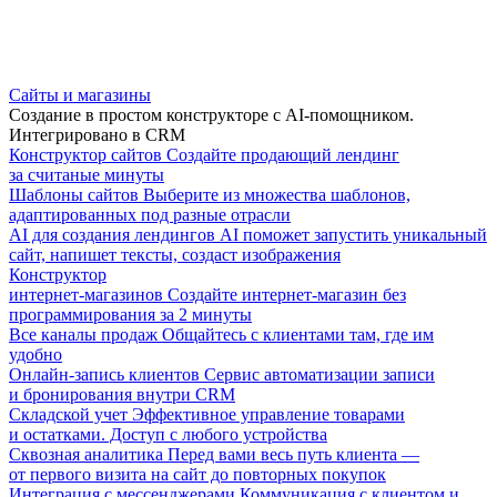
Сайты и магазины
Создание в простом конструкторе с AI-помощником.
Интегрировано в CRM
Конструктор сайтов
Создайте продающий лендинг
за считаные минуты
Шаблоны сайтов
Выберите из множества шаблонов,
адаптированных под разные отрасли
AI для создания лендингов
AI поможет запустить уникальный
сайт, напишет тексты, создаст изображения
Конструктор
интернет-магазинов
Создайте интернет-магазин без
программирования за 2 минуты
Все каналы продаж
Общайтесь с клиентами там, где им
удобно
Онлайн-запись клиентов
Сервис автоматизации записи
и бронирования внутри CRM
Складской учет
Эффективное управление товарами
и остатками. Доступ с любого устройства
Сквозная аналитика
Перед вами весь путь клиента —
от первого визита на сайт до повторных покупок
Интеграция с мессенджерами
Коммуникация с клиентом и