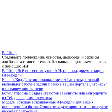
Вайбкод
Создавайте приложения, чат-боты, дашборды и сервисы
для бизнеса самостоятельно, без навыков программирования,
с помощью ИИ
Вайбкод
Всё уже есть внутри: API, серверы, документация,
ИИ-модели
Коворк/Код
Десктоп-приложение с AI-агентом, который
выполняет рабочие задачи прямо в вашем портале Битрикс24
и на вашем компьютере
Бот-платформа
Создавайте ботов за минуты или мигрируйте
из Telegram одним промптом
Модели
Готовые встраиваемые AI-модели для ваших
приложений и ботов. Опишите задачу промптом — получите
рабочее приложение