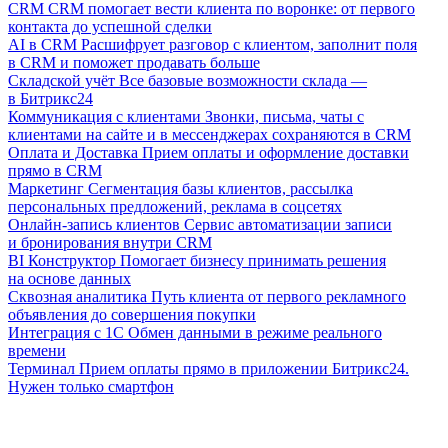
CRM
CRM помогает вести клиента по воронке: от первого
контакта до успешной сделки
AI в CRM
Расшифрует разговор с клиентом, заполнит поля
в CRM и поможет продавать больше
Складской учёт
Все базовые возможности склада —
в Битрикс24
Коммуникация с клиентами
Звонки, письма, чаты с
клиентами на сайте и в мессенджерах сохраняются в CRM
Оплата и Доставка
Прием оплаты и оформление доставки
прямо в CRM
Маркетинг
Сегментация базы клиентов, рассылка
персональных предложений, реклама в соцсетях
Онлайн-запись клиентов
Сервис автоматизации записи
и бронирования внутри CRM
BI Конструктор
Помогает бизнесу принимать решения
на основе данных
Сквозная аналитика
Путь клиента от первого рекламного
объявления до совершения покупки
Интеграция с 1С
Обмен данными в режиме реального
времени
Терминал
Прием оплаты прямо в приложении Битрикс24.
Нужен только смартфон