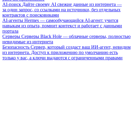
AI-поиск
Дайте своему AI свежие данные из интернета —
за один запрос, со ссылками на источники, без отдельных
контрактов с поисковиками
AI-агенты
Hermes — самообучающийся AI-агент: учится
навыкам из опыта, помнит контекст и работает с данными
портала
Серверы
Серверы Black Hole — облачные серверы, полностью
невидимые из интернета
Безопасность
Сервер, который создаст ваш ИИ-агент, невидим
из интернета. Доступ к приложению по умолчанию есть
только у вас, а ключи выдаются с ограниченными правами