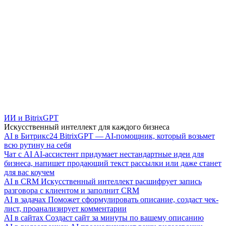
ИИ и BitrixGPT
Искусственный интеллект для каждого бизнеса
AI в Битрикс24
BitrixGPT — AI-помощник, который возьмет
всю рутину на себя
Чат с AI
AI-ассистент придумает нестандартные идеи для
бизнеса, напишет продающий текст рассылки или даже станет
для вас коучем
AI в CRM
Искусственный интеллект расшифрует запись
разговора с клиентом и заполнит CRM
AI в задачах
Поможет сформулировать описание, создаст чек-
лист, проанализирует комментарии
AI в сайтах
Создаст сайт за минуты по вашему описанию