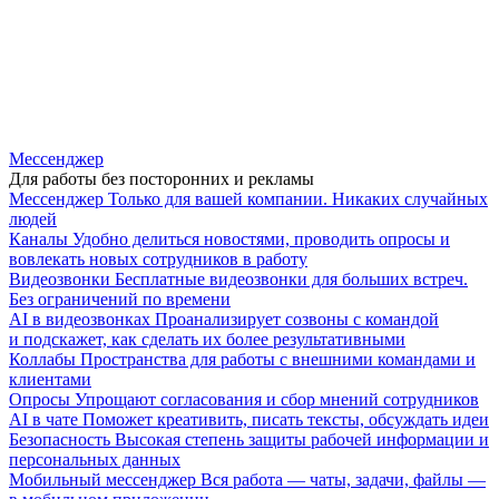
Мессенджер
Для работы без посторонних и рекламы
Мессенджер
Только для вашей компании. Никаких случайных
людей
Каналы
Удобно делиться новостями, проводить опросы и
вовлекать новых сотрудников в работу
Видеозвонки
Бесплатные видеозвонки для больших встреч.
Без ограничений по времени
AI в видеозвонках
Проанализирует созвоны с командой
и подскажет, как сделать их более результативными
Коллабы
Пространства для работы с внешними командами и
клиентами
Опросы
Упрощают согласования и сбор мнений сотрудников
AI в чате
Поможет креативить, писать тексты, обсуждать идеи
Безопасность
Высокая степень защиты рабочей информации и
персональных данных
Мобильный мессенджер
Вся работа — чаты, задачи, файлы —