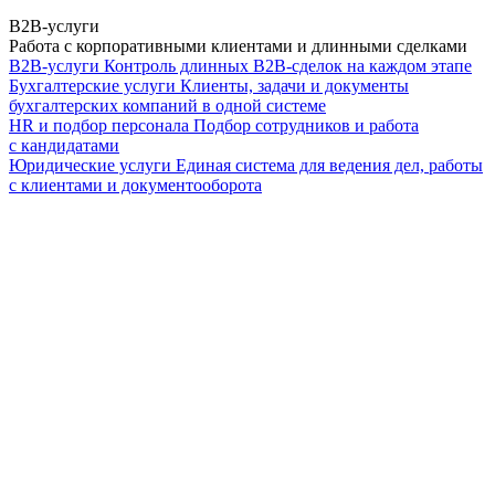
B2B-услуги
Работа с корпоративными клиентами и длинными сделками
B2B-услуги
Контроль длинных B2B-сделок на каждом этапе
Бухгалтерские услуги
Клиенты, задачи и документы
бухгалтерских компаний в одной системе
HR и подбор персонала
Подбор сотрудников и работа
с кандидатами
Юридические услуги
Единая система для ведения дел, работы
с клиентами и документооборота