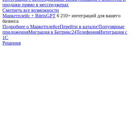
продажи прямо в мессенджерах
Смотреть все возможности
Маркетплейс + BitrixGPT
6 210+ интеграций для вашего
бизнеса
Подробнее о Маркетплейсе
Перейти в каталог
Популярные
приложения
Миграция в Битрикс24
Телефония
Интеграция с
1С
Решения