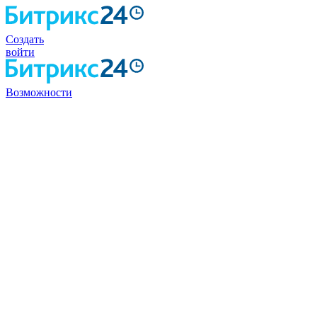
Создать
войти
Возможности