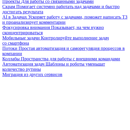
Проекты
Для работы со связанными задачами
Скрам
Помогает системно работать над задачами и быстро
достигать результата
AI в Задачах
Ускоряет работу с задачами, поможет написать ТЗ
и проанализирует комментарии
Фокусировка внимания
Показывает, на чем нужно
сконцентрироваться
Мобильные задачи
Контролируйте выполнение задач
со смартфона
Потоки
Простая автоматизация и саморегуляция процессов в
компании
Коллабы
Пространства для работы с внешними командами
Автоматизация задач
Шаблоны и роботы уменьшат
количество рутины
Миграция из других сервисов