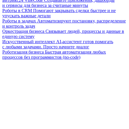
Битрикс24 VibeCode
Создавайте приложения, дашборды
и сервисы для бизнеса за считаные минуты
Роботы в CRM
Помогают закрывать сделки быстрее и не
упускать важные детали
Роботы в задачах
Автоматизируют постановку, распределение
и контроль задач
Оркестрация бизнеса
Связывает людей, процессы и данные в
единую систему
Искусственный интеллект
AI-ассистент готов помогать
с любыми задачами. Просто начните диалог
Роботизация бизнеса
Быстрая автоматизация любых
процессов без программистов (no-code)