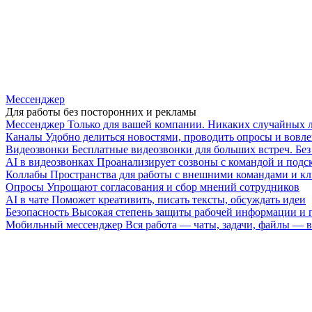
Мессенджер
Для работы без посторонних и рекламы
Мессенджер
Только для вашей компании. Никаких случайных 
Каналы
Удобно делиться новостями, проводить опросы и вовле
Видеозвонки
Бесплатные видеозвонки для больших встреч. Бе
AI в видеозвонках
Проанализирует созвоны с командой и подск
Коллабы
Пространства для работы с внешними командами и к
Опросы
Упрощают согласования и сбор мнений сотрудников
AI в чате
Поможет креативить, писать тексты, обсуждать идеи
Безопасность
Высокая степень защиты рабочей информации и
Мобильный мессенджер
Вся работа — чаты, задачи, файлы —