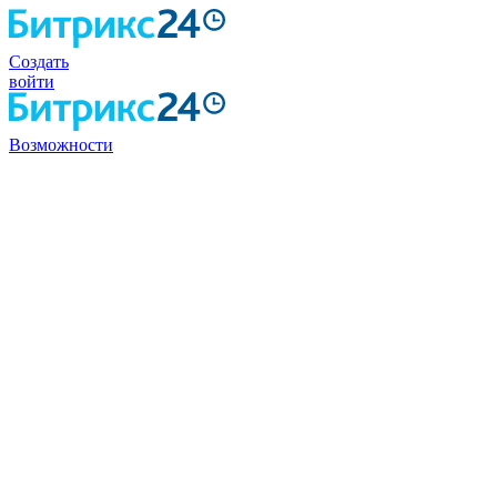
Создать
войти
Возможности