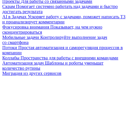
Проекты
Для работы со связанными задачами
Скрам
Помогает системно работать над задачами и быстро
достигать результата
AI в Задачах
Ускоряет работу с задачами, поможет написать ТЗ
и проанализирует комментарии
Фокусировка внимания
Показывает, на чем нужно
сконцентрироваться
Мобильные задачи
Контролируйте выполнение задач
со смартфона
Потоки
Простая автоматизация и саморегуляция процессов в
компании
Коллабы
Пространства для работы с внешними командами
Автоматизация задач
Шаблоны и роботы уменьшат
количество рутины
Миграция из других сервисов