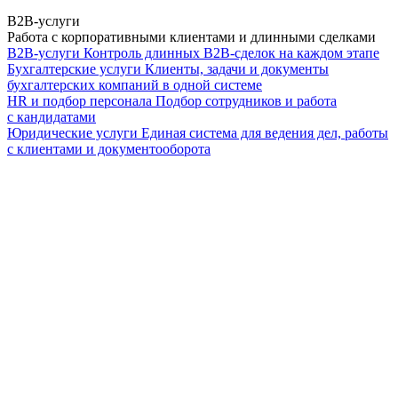
B2B-услуги
Работа с корпоративными клиентами и длинными сделками
B2B-услуги
Контроль длинных B2B-сделок на каждом этапе
Бухгалтерские услуги
Клиенты, задачи и документы
бухгалтерских компаний в одной системе
HR и подбор персонала
Подбор сотрудников и работа
с кандидатами
Юридические услуги
Единая система для ведения дел, работы
с клиентами и документооборота