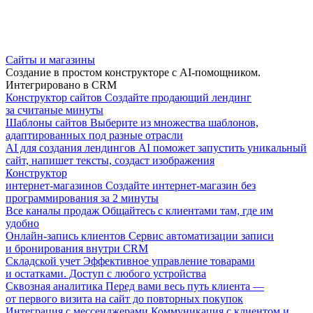
Сайты и магазины
Создание в простом конструкторе с AI-помощником.
Интегрировано в CRM
Конструктор сайтов
Создайте продающий лендинг
за считаные минуты
Шаблоны сайтов
Выберите из множества шаблонов,
адаптированных под разные отрасли
AI для создания лендингов
AI поможет запустить уникальный
сайт, напишет тексты, создаст изображения
Конструктор
интернет-магазинов
Создайте интернет-магазин без
программирования за 2 минуты
Все каналы продаж
Общайтесь с клиентами там, где им
удобно
Онлайн-запись клиентов
Сервис автоматизации записи
и бронирования внутри CRM
Складской учет
Эффективное управление товарами
и остатками. Доступ с любого устройства
Сквозная аналитика
Перед вами весь путь клиента —
от первого визита на сайт до повторных покупок
Интеграция с мессенджерами
Коммуникация с клиентом и