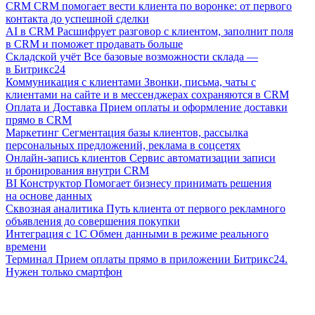
CRM
CRM помогает вести клиента по воронке: от первого
контакта до успешной сделки
AI в CRM
Расшифрует разговор с клиентом, заполнит поля
в CRM и поможет продавать больше
Складской учёт
Все базовые возможности склада —
в Битрикс24
Коммуникация с клиентами
Звонки, письма, чаты с
клиентами на сайте и в мессенджерах сохраняются в CRM
Оплата и Доставка
Прием оплаты и оформление доставки
прямо в CRM
Маркетинг
Сегментация базы клиентов, рассылка
персональных предложений, реклама в соцсетях
Онлайн-запись клиентов
Сервис автоматизации записи
и бронирования внутри CRM
BI Конструктор
Помогает бизнесу принимать решения
на основе данных
Сквозная аналитика
Путь клиента от первого рекламного
объявления до совершения покупки
Интеграция с 1С
Обмен данными в режиме реального
времени
Терминал
Прием оплаты прямо в приложении Битрикс24.
Нужен только смартфон