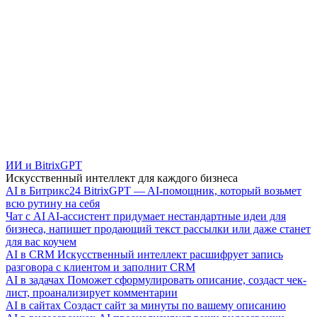
ИИ и BitrixGPT
Искусственный интеллект для каждого бизнеса
AI в Битрикс24
BitrixGPT — AI-помощник, который возьмет
всю рутину на себя
Чат с AI
AI-ассистент придумает нестандартные идеи для
бизнеса, напишет продающий текст рассылки или даже станет
для вас коучем
AI в CRM
Искусственный интеллект расшифрует запись
разговора с клиентом и заполнит CRM
AI в задачах
Поможет сформулировать описание, создаст чек-
лист, проанализирует комментарии
AI в сайтах
Создаст сайт за минуты по вашему описанию