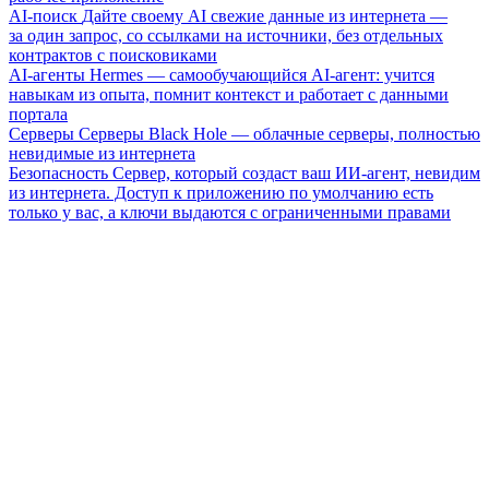
AI-поиск
Дайте своему AI свежие данные из интернета —
за один запрос, со ссылками на источники, без отдельных
контрактов с поисковиками
AI-агенты
Hermes — самообучающийся AI-агент: учится
навыкам из опыта, помнит контекст и работает с данными
портала
Серверы
Серверы Black Hole — облачные серверы, полностью
невидимые из интернета
Безопасность
Сервер, который создаст ваш ИИ-агент, невидим
из интернета. Доступ к приложению по умолчанию есть
только у вас, а ключи выдаются с ограниченными правами