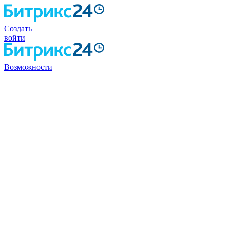
Создать
войти
Возможности