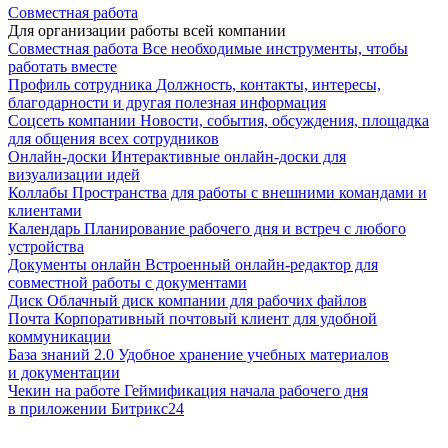
Совместная работа
Для организации работы всей компании
Совместная работа
Все необходимые инструменты, чтобы
работать вместе
Профиль сотрудника
Должность, контакты, интересы,
благодарности и другая полезная информация
Соцсеть компании
Новости, события, обсуждения, площадка
для общения всех сотрудников
Онлайн-доски
Интерактивные онлайн-доски для
визуализации идей
Коллабы
Пространства для работы с внешними командами и
клиентами
Календарь
Планирование рабочего дня и встреч с любого
устройства
Документы онлайн
Встроенный онлайн-редактор для
совместной работы с документами
Диск
Облачный диск компании для рабочих файлов
Почта
Корпоративный почтовый клиент для удобной
коммуникации
База знаний 2.0
Удобное хранение учебных материалов
и документации
Чекин на работе
Геймификация начала рабочего дня
в приложении Битрикс24