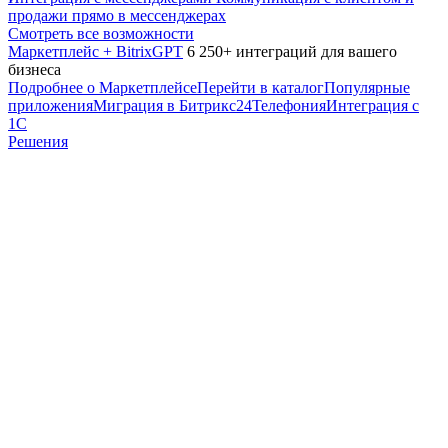
продажи прямо в мессенджерах
Смотреть все возможности
Маркетплейс + BitrixGPT
6 250+ интеграций для вашего
бизнеса
Подробнее о Маркетплейсе
Перейти в каталог
Популярные
приложения
Миграция в Битрикс24
Телефония
Интеграция с
1С
Решения