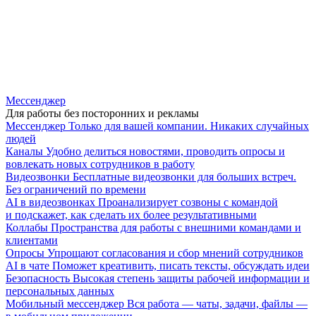
Мессенджер
Для работы без посторонних и рекламы
Мессенджер
Только для вашей компании. Никаких случайных
людей
Каналы
Удобно делиться новостями, проводить опросы и
вовлекать новых сотрудников в работу
Видеозвонки
Бесплатные видеозвонки для больших встреч.
Без ограничений по времени
AI в видеозвонках
Проанализирует созвоны с командой
и подскажет, как сделать их более результативными
Коллабы
Пространства для работы с внешними командами и
клиентами
Опросы
Упрощают согласования и сбор мнений сотрудников
AI в чате
Поможет креативить, писать тексты, обсуждать идеи
Безопасность
Высокая степень защиты рабочей информации и
персональных данных
Мобильный мессенджер
Вся работа — чаты, задачи, файлы —