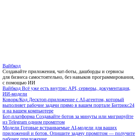
Вайбкод
Создавайте приложения, чат-боты, дашборды и сервисы
для бизнеса самостоятельно, без навыков программирования,
с помощью ИИ
Вайбкод
Всё уже есть внутри: API, серверы, документация,
ИИ-модели
Коворк/Код
Десктоп-приложение с AI-агентом, который
выполняет рабочие задачи прямо в вашем портале Битрикс24
и на вашем компьютере
Бот-платформа
Создавайте ботов за минуты или мигрируйте
из Telegram одним промптом
Модели
Готовые встраиваемые AI-модели для ваших
приложений и ботов. Опишите задачу промптом — получите
рабочее приложение