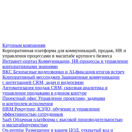
Крупным компаниям
Корпоративная платформа для коммуникаций, продаж, HR и
управления процессами в масштабе крупного бизнеса
Интранет-портал
Коммуникации, HR-процессы и управление
корпоративными знаниями
ВКС
Безопасные видеозвонки и AI-фиксация итогов встреч
Корпоративный мессенджер
Защищенные коммуникации
с интеграцией CRM, задач и видеосвязи
Автоматизация продаж
CRM, сквозная аналитика и
управление продажами в едином контуре
Проектный офис
Управление проектами, задачами
и контролем исполнения
HRM
Рекрутинг, КЭДО, обучение и управление
эффективностью сотрудников
SaaS
Облачная платформа с высокой производительностью
и масштабируемостью
On-premise
Размещение в вашем ЦОД, открытый код и