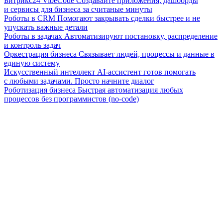
Битрикс24 VibeCode
Создавайте приложения, дашборды
и сервисы для бизнеса за считаные минуты
Роботы в CRM
Помогают закрывать сделки быстрее и не
упускать важные детали
Роботы в задачах
Автоматизируют постановку, распределение
и контроль задач
Оркестрация бизнеса
Связывает людей, процессы и данные в
единую систему
Искусственный интеллект
AI-ассистент готов помогать
с любыми задачами. Просто начните диалог
Роботизация бизнеса
Быстрая автоматизация любых
процессов без программистов (no-code)