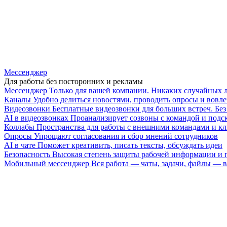
Мессенджер
Для работы без посторонних и рекламы
Мессенджер
Только для вашей компании. Никаких случайных 
Каналы
Удобно делиться новостями, проводить опросы и вовле
Видеозвонки
Бесплатные видеозвонки для больших встреч. Бе
AI в видеозвонках
Проанализирует созвоны с командой и подск
Коллабы
Пространства для работы с внешними командами и к
Опросы
Упрощают согласования и сбор мнений сотрудников
AI в чате
Поможет креативить, писать тексты, обсуждать идеи
Безопасность
Высокая степень защиты рабочей информации и
Мобильный мессенджер
Вся работа — чаты, задачи, файлы —