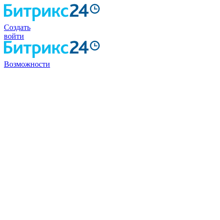
Создать
войти
Возможности