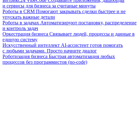
Битрикс24 VibeCode
Создавайте приложения, дашборды
и сервисы для бизнеса за считаные минуты
Роботы в CRM
Помогают закрывать сделки быстрее и не
упускать важные детали
Роботы в задачах
Автоматизируют постановку, распределение
и контроль задач
Оркестрация бизнеса
Связывает людей, процессы и данные в
единую систему
Искусственный интеллект
AI-ассистент готов помогать
с любыми задачами. Просто начните диалог
Роботизация бизнеса
Быстрая автоматизация любых
процессов без программистов (no-code)