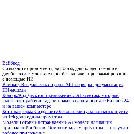
Вайбкод
Создавайте приложения, чат-боты, дашборды и сервисы
для бизнеса самостоятельно, без навыков программирования,
с помощью ИИ
Вайбкод
Всё уже есть внутри: API, серверы, документация,
ИИ-модели
Коворк/Код
Десктоп-приложение с AI-агентом, который
выполняет рабочие задачи прямо в вашем портале Битрикс24
и на вашем компьютере
Бот-платформа
Создавайте ботов за минуты или мигрируйте
из Telegram одним промптом
Модели
Готовые встраиваемые AI-модели для ваших
приложений и ботов. Опишите задачу промптом — получите
рабочее приложение