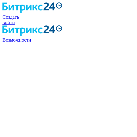
Создать
войти
Возможности