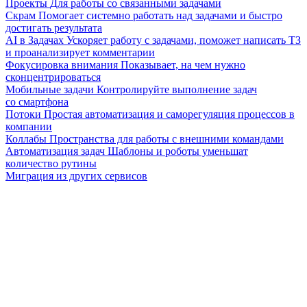
Проекты
Для работы со связанными задачами
Скрам
Помогает системно работать над задачами и быстро
достигать результата
AI в Задачах
Ускоряет работу с задачами, поможет написать ТЗ
и проанализирует комментарии
Фокусировка внимания
Показывает, на чем нужно
сконцентрироваться
Мобильные задачи
Контролируйте выполнение задач
со смартфона
Потоки
Простая автоматизация и саморегуляция процессов в
компании
Коллабы
Пространства для работы с внешними командами
Автоматизация задач
Шаблоны и роботы уменьшат
количество рутины
Миграция из других сервисов