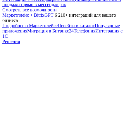
продажи прямо в мессенджерах
Смотреть все возможности
Маркетплейс + BitrixGPT
6 210+ интеграций для вашего
бизнеса
Подробнее о Маркетплейсе
Перейти в каталог
Популярные
приложения
Миграция в Битрикс24
Телефония
Интеграция с
1С
Решения