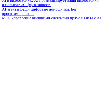
AI в видеозвонках
AI проанализирует ваши видеозвонки
и повысит их эффективность
AI-агенты
Ваши цифровые помощники. Без
программирования
MCP
Управление внешними системами прямо из чата с AI