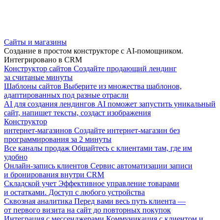
Сайты и магазины
Создание в простом конструкторе с AI-помощником.
Интегрировано в CRM
Конструктор сайтов
Создайте продающий лендинг
за считаные минуты
Шаблоны сайтов
Выберите из множества шаблонов,
адаптированных под разные отрасли
AI для создания лендингов
AI поможет запустить уникальный
сайт, напишет тексты, создаст изображения
Конструктор
интернет-магазинов
Создайте интернет-магазин без
программирования за 2 минуты
Все каналы продаж
Общайтесь с клиентами там, где им
удобно
Онлайн-запись клиентов
Сервис автоматизации записи
и бронирования внутри CRM
Складской учет
Эффективное управление товарами
и остатками. Доступ с любого устройства
Сквозная аналитика
Перед вами весь путь клиента —
от первого визита на сайт до повторных покупок
Интеграция с мессенджерами
Коммуникация с клиентом и