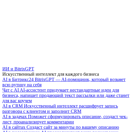
ИИ и BitrixGPT
Искусственный интеллект для каждого бизнеса
AI в Битрикс24
BitrixGPT — AI-помощник, который возьмет
всю рутину на себя
Чат с AI
AI-ассистент придумает нестандартные идеи для
бизнеса, напишет продающий текст рассылки или даже станет
для вас коучем
AI в CRM
Искусственный интеллект расшифрует запись
разговора с клиентом и заполнит CRM
AI в задачах
Поможет сформулировать описание, создаст чек-
лист, проанализирует комментарии
AI в сайтах
Создаст сайт за минуты по вашему описанию