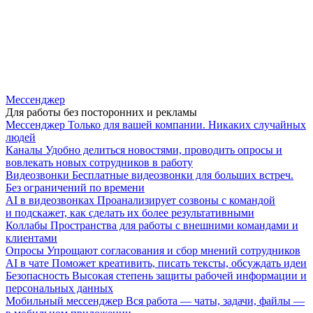
Мессенджер
Для работы без посторонних и рекламы
Мессенджер
Только для вашей компании. Никаких случайных
людей
Каналы
Удобно делиться новостями, проводить опросы и
вовлекать новых сотрудников в работу
Видеозвонки
Бесплатные видеозвонки для больших встреч.
Без ограничений по времени
AI в видеозвонках
Проанализирует созвоны с командой
и подскажет, как сделать их более результативными
Коллабы
Пространства для работы с внешними командами и
клиентами
Опросы
Упрощают согласования и сбор мнений сотрудников
AI в чате
Поможет креативить, писать тексты, обсуждать идеи
Безопасность
Высокая степень защиты рабочей информации и
персональных данных
Мобильный мессенджер
Вся работа — чаты, задачи, файлы —