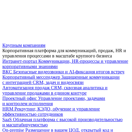
Крупным компаниям
Корпоративная платформа для коммуникаций, продаж, HR и
управления процессами в масштабе крупного бизнеса
Интранет-портал
Коммуникации, HR-процессы и управление
корпоративными знаниями
ВКС
Безопасные видеозвонки и AI-фиксация итогов встреч
Корпоративный мессенджер
Защищенные коммуникации
с интеграцией CRM, задач и видеосвязи
Автоматизация продаж
CRM, сквозная аналитика и
управление продажами в едином контуре
Проектный офис
Управление проектами, задачами
и контролем исполнения
HRM
Рекрутинг, КЭДО, обучение и управление
эффективностью сотрудников
SaaS
Облачная платформа с высокой производительностью
и масштабируемостью
On-premise
Размещение в вашем ЦОД, открытый код и