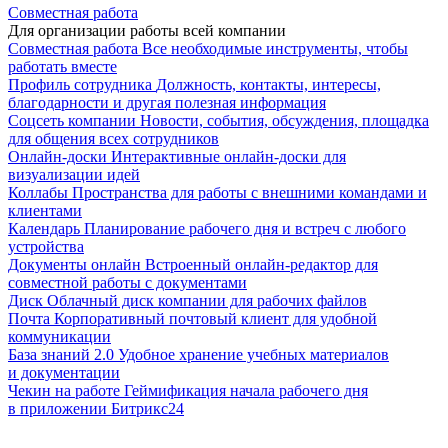
Совместная работа
Для организации работы всей компании
Совместная работа
Все необходимые инструменты, чтобы
работать вместе
Профиль сотрудника
Должность, контакты, интересы,
благодарности и другая полезная информация
Соцсеть компании
Новости, события, обсуждения, площадка
для общения всех сотрудников
Онлайн-доски
Интерактивные онлайн-доски для
визуализации идей
Коллабы
Пространства для работы с внешними командами и
клиентами
Календарь
Планирование рабочего дня и встреч с любого
устройства
Документы онлайн
Встроенный онлайн-редактор для
совместной работы с документами
Диск
Облачный диск компании для рабочих файлов
Почта
Корпоративный почтовый клиент для удобной
коммуникации
База знаний 2.0
Удобное хранение учебных материалов
и документации
Чекин на работе
Геймификация начала рабочего дня
в приложении Битрикс24