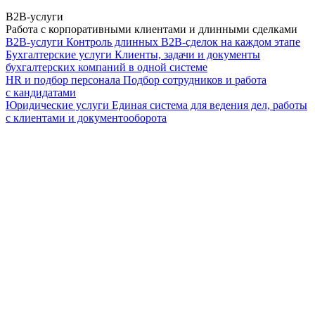
B2B-услуги
Работа с корпоративными клиентами и длинными сделками
B2B-услуги
Контроль длинных B2B-сделок на каждом этапе
Бухгалтерские услуги
Клиенты, задачи и документы
бухгалтерских компаний в одной системе
HR и подбор персонала
Подбор сотрудников и работа
с кандидатами
Юридические услуги
Единая система для ведения дел, работы
с клиентами и документооборота