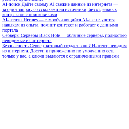
AI-поиск
Дайте своему AI свежие данные из интернета —
за один запрос, со ссылками на источники, без отдельных
контрактов с поисковиками
AI-агенты
Hermes — самообучающийся AI-агент: учится
навыкам из опыта, помнит контекст и работает с данными
портала
Серверы
Серверы Black Hole — облачные серверы, полностью
невидимые из интернета
Безопасность
Сервер, который создаст ваш ИИ-агент, невидим
из интернета. Доступ к приложению по умолчанию есть
только у вас, а ключи выдаются с ограниченными правами