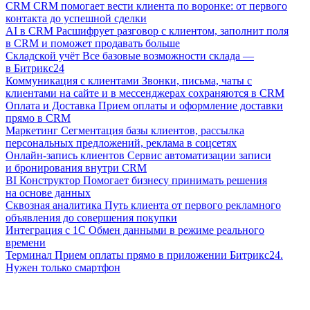
CRM
CRM помогает вести клиента по воронке: от первого
контакта до успешной сделки
AI в CRM
Расшифрует разговор с клиентом, заполнит поля
в CRM и поможет продавать больше
Складской учёт
Все базовые возможности склада —
в Битрикс24
Коммуникация с клиентами
Звонки, письма, чаты с
клиентами на сайте и в мессенджерах сохраняются в CRM
Оплата и Доставка
Прием оплаты и оформление доставки
прямо в CRM
Маркетинг
Сегментация базы клиентов, рассылка
персональных предложений, реклама в соцсетях
Онлайн-запись клиентов
Сервис автоматизации записи
и бронирования внутри CRM
BI Конструктор
Помогает бизнесу принимать решения
на основе данных
Сквозная аналитика
Путь клиента от первого рекламного
объявления до совершения покупки
Интеграция с 1С
Обмен данными в режиме реального
времени
Терминал
Прием оплаты прямо в приложении Битрикс24.
Нужен только смартфон