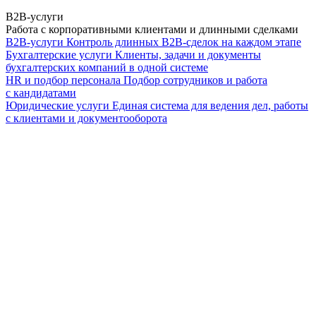
B2B-услуги
Работа с корпоративными клиентами и длинными сделками
B2B-услуги
Контроль длинных B2B-сделок на каждом этапе
Бухгалтерские услуги
Клиенты, задачи и документы
бухгалтерских компаний в одной системе
HR и подбор персонала
Подбор сотрудников и работа
с кандидатами
Юридические услуги
Единая система для ведения дел, работы
с клиентами и документооборота