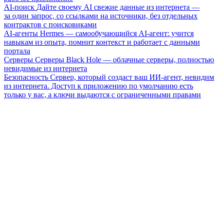
AI-поиск
Дайте своему AI свежие данные из интернета —
за один запрос, со ссылками на источники, без отдельных
контрактов с поисковиками
AI-агенты
Hermes — самообучающийся AI-агент: учится
навыкам из опыта, помнит контекст и работает с данными
портала
Серверы
Серверы Black Hole — облачные серверы, полностью
невидимые из интернета
Безопасность
Сервер, который создаст ваш ИИ-агент, невидим
из интернета. Доступ к приложению по умолчанию есть
только у вас, а ключи выдаются с ограниченными правами