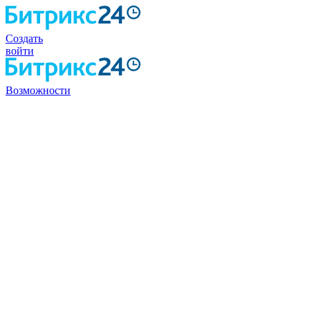
Создать
войти
Возможности