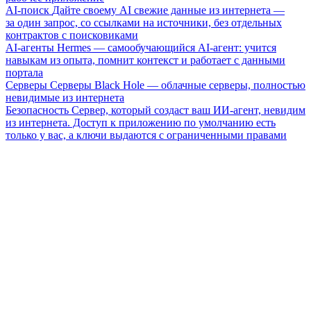
AI-поиск
Дайте своему AI свежие данные из интернета —
за один запрос, со ссылками на источники, без отдельных
контрактов с поисковиками
AI-агенты
Hermes — самообучающийся AI-агент: учится
навыкам из опыта, помнит контекст и работает с данными
портала
Серверы
Серверы Black Hole — облачные серверы, полностью
невидимые из интернета
Безопасность
Сервер, который создаст ваш ИИ-агент, невидим
из интернета. Доступ к приложению по умолчанию есть
только у вас, а ключи выдаются с ограниченными правами