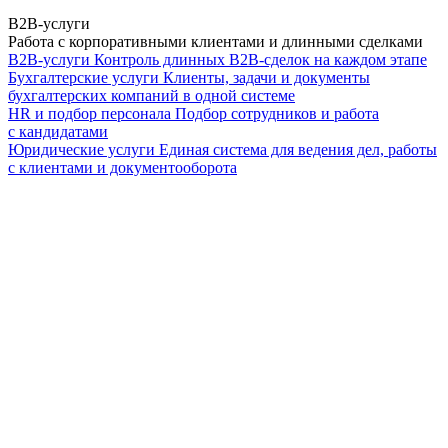
B2B-услуги
Работа с корпоративными клиентами и длинными сделками
B2B-услуги
Контроль длинных B2B-сделок на каждом этапе
Бухгалтерские услуги
Клиенты, задачи и документы
бухгалтерских компаний в одной системе
HR и подбор персонала
Подбор сотрудников и работа
с кандидатами
Юридические услуги
Единая система для ведения дел, работы
с клиентами и документооборота