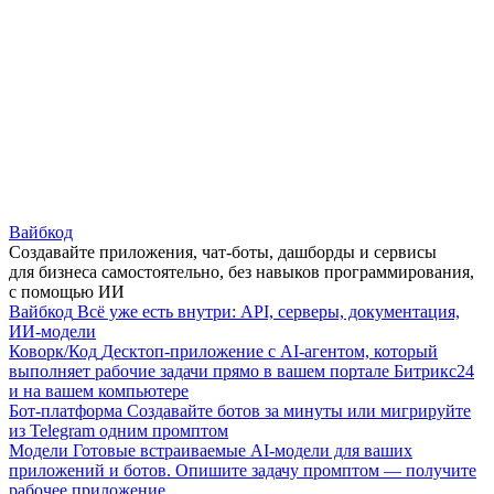
Вайбкод
Создавайте приложения, чат-боты, дашборды и сервисы
для бизнеса самостоятельно, без навыков программирования,
с помощью ИИ
Вайбкод
Всё уже есть внутри: API, серверы, документация,
ИИ-модели
Коворк/Код
Десктоп-приложение с AI-агентом, который
выполняет рабочие задачи прямо в вашем портале Битрикс24
и на вашем компьютере
Бот-платформа
Создавайте ботов за минуты или мигрируйте
из Telegram одним промптом
Модели
Готовые встраиваемые AI-модели для ваших
приложений и ботов. Опишите задачу промптом — получите
рабочее приложение