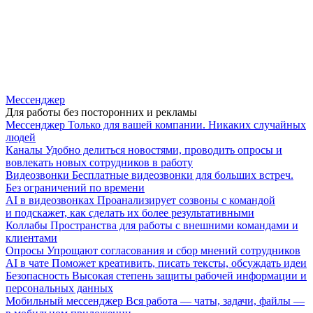
Мессенджер
Для работы без посторонних и рекламы
Мессенджер
Только для вашей компании. Никаких случайных
людей
Каналы
Удобно делиться новостями, проводить опросы и
вовлекать новых сотрудников в работу
Видеозвонки
Бесплатные видеозвонки для больших встреч.
Без ограничений по времени
AI в видеозвонках
Проанализирует созвоны с командой
и подскажет, как сделать их более результативными
Коллабы
Пространства для работы с внешними командами и
клиентами
Опросы
Упрощают согласования и сбор мнений сотрудников
AI в чате
Поможет креативить, писать тексты, обсуждать идеи
Безопасность
Высокая степень защиты рабочей информации и
персональных данных
Мобильный мессенджер
Вся работа — чаты, задачи, файлы —