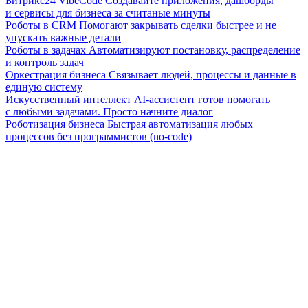
Битрикс24 VibeCode
Создавайте приложения, дашборды
и сервисы для бизнеса за считаные минуты
Роботы в CRM
Помогают закрывать сделки быстрее и не
упускать важные детали
Роботы в задачах
Автоматизируют постановку, распределение
и контроль задач
Оркестрация бизнеса
Связывает людей, процессы и данные в
единую систему
Искусственный интеллект
AI-ассистент готов помогать
с любыми задачами. Просто начните диалог
Роботизация бизнеса
Быстрая автоматизация любых
процессов без программистов (no-code)