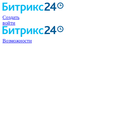
Создать
войти
Возможности