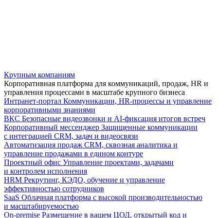
Крупным компаниям
Корпоративная платформа для коммуникаций, продаж, HR и
управления процессами в масштабе крупного бизнеса
Интранет-портал
Коммуникации, HR-процессы и управление
корпоративными знаниями
ВКС
Безопасные видеозвонки и AI-фиксация итогов встреч
Корпоративный мессенджер
Защищенные коммуникации
с интеграцией CRM, задач и видеосвязи
Автоматизация продаж
CRM, сквозная аналитика и
управление продажами в едином контуре
Проектный офис
Управление проектами, задачами
и контролем исполнения
HRM
Рекрутинг, КЭДО, обучение и управление
эффективностью сотрудников
SaaS
Облачная платформа с высокой производительностью
и масштабируемостью
On-premise
Размещение в вашем ЦОД, открытый код и