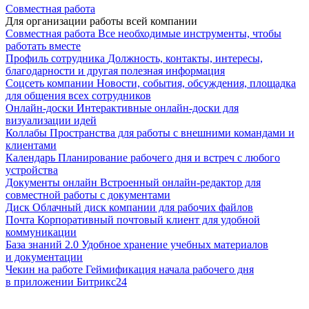
Совместная работа
Для организации работы всей компании
Совместная работа
Все необходимые инструменты, чтобы
работать вместе
Профиль сотрудника
Должность, контакты, интересы,
благодарности и другая полезная информация
Соцсеть компании
Новости, события, обсуждения, площадка
для общения всех сотрудников
Онлайн-доски
Интерактивные онлайн-доски для
визуализации идей
Коллабы
Пространства для работы с внешними командами и
клиентами
Календарь
Планирование рабочего дня и встреч с любого
устройства
Документы онлайн
Встроенный онлайн-редактор для
совместной работы с документами
Диск
Облачный диск компании для рабочих файлов
Почта
Корпоративный почтовый клиент для удобной
коммуникации
База знаний 2.0
Удобное хранение учебных материалов
и документации
Чекин на работе
Геймификация начала рабочего дня
в приложении Битрикс24