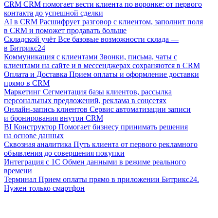
CRM
CRM помогает вести клиента по воронке: от первого
контакта до успешной сделки
AI в CRM
Расшифрует разговор с клиентом, заполнит поля
в CRM и поможет продавать больше
Складской учёт
Все базовые возможности склада —
в Битрикс24
Коммуникация с клиентами
Звонки, письма, чаты с
клиентами на сайте и в мессенджерах сохраняются в CRM
Оплата и Доставка
Прием оплаты и оформление доставки
прямо в CRM
Маркетинг
Сегментация базы клиентов, рассылка
персональных предложений, реклама в соцсетях
Онлайн-запись клиентов
Сервис автоматизации записи
и бронирования внутри CRM
BI Конструктор
Помогает бизнесу принимать решения
на основе данных
Сквозная аналитика
Путь клиента от первого рекламного
объявления до совершения покупки
Интеграция с 1С
Обмен данными в режиме реального
времени
Терминал
Прием оплаты прямо в приложении Битрикс24.
Нужен только смартфон