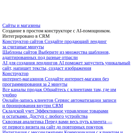
Сайты и магазины
Создание в простом конструкторе с AI-помощником.
Интегрировано в CRM
Конструктор сайтов
Создайте продающий лендинг
за считаные минуты
Шаблоны сайтов
Выберите из множества шаблонов,
адаптированных под разные отрасли
AI для создания лендингов
AI поможет запустить уникальный
сайт, напишет тексты, создаст изображения
Конструктор
интернет-магазинов
Создайте интернет-магазин без
программирования за 2 минуты
Все каналы продаж
Общайтесь с клиентами там, где им
удобно
Онлайн-запись клиентов
Сервис автоматизации записи
и бронирования внутри CRM
Складской учет
Эффективное управление товарами
и остатками. Доступ с любого устройства
Сквозная аналитика
Перед вами весь путь клиента —
от первого визита на сайт до повторных покупок
Интеграция с мессенджерами
Коммуникация с клиентом и