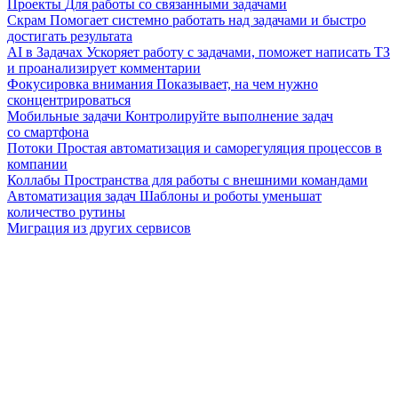
Проекты
Для работы со связанными задачами
Скрам
Помогает системно работать над задачами и быстро
достигать результата
AI в Задачах
Ускоряет работу с задачами, поможет написать ТЗ
и проанализирует комментарии
Фокусировка внимания
Показывает, на чем нужно
сконцентрироваться
Мобильные задачи
Контролируйте выполнение задач
со смартфона
Потоки
Простая автоматизация и саморегуляция процессов в
компании
Коллабы
Пространства для работы с внешними командами
Автоматизация задач
Шаблоны и роботы уменьшат
количество рутины
Миграция из других сервисов