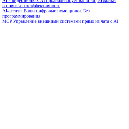
AI в видеозвонках
AI проанализирует ваши видеозвонки
и повысит их эффективность
AI-агенты
Ваши цифровые помощники. Без
программирования
MCP
Управление внешними системами прямо из чата с AI