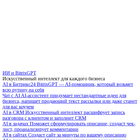
ИИ и BitrixGPT
Искусственный интеллект для каждого бизнеса
AI в Битрикс24
BitrixGPT — AI-помощник, который возьмет
всю рутину на себя
Чат с AI
AI-ассистент придумает нестандартные идеи для
бизнеса, напишет продающий текст рассылки или даже станет
для вас коучем
AI в CRM
Искусственный интеллект расшифрует запись
разговора с клиентом и заполнит CRM
AI в задачах
Поможет сформулировать описание, создаст чек-
лист, проанализирует комментарии
AI в сайтах
Создаст сайт за минуты по вашему описанию