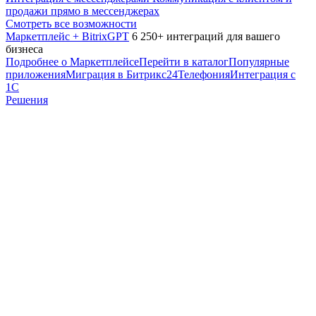
продажи прямо в мессенджерах
Смотреть все возможности
Маркетплейс + BitrixGPT
6 250+ интеграций для вашего
бизнеса
Подробнее о Маркетплейсе
Перейти в каталог
Популярные
приложения
Миграция в Битрикс24
Телефония
Интеграция с
1С
Решения