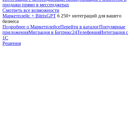
продажи прямо в мессенджерах
Смотреть все возможности
Маркетплейс + BitrixGPT
6 250+ интеграций для вашего
бизнеса
Подробнее о Маркетплейсе
Перейти в каталог
Популярные
приложения
Миграция в Битрикс24
Телефония
Интеграция с
1С
Решения