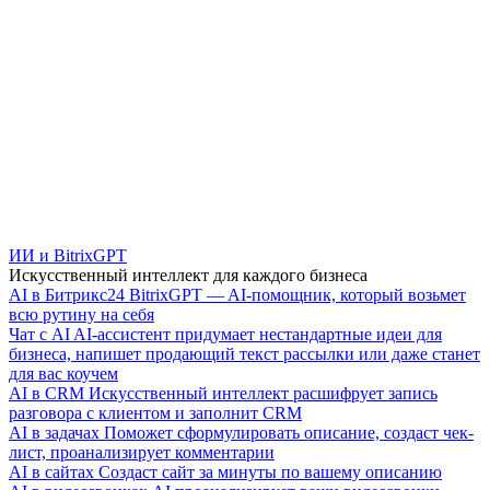
ИИ и BitrixGPT
Искусственный интеллект для каждого бизнеса
AI в Битрикс24
BitrixGPT — AI-помощник, который возьмет
всю рутину на себя
Чат с AI
AI-ассистент придумает нестандартные идеи для
бизнеса, напишет продающий текст рассылки или даже станет
для вас коучем
AI в CRM
Искусственный интеллект расшифрует запись
разговора с клиентом и заполнит CRM
AI в задачах
Поможет сформулировать описание, создаст чек-
лист, проанализирует комментарии
AI в сайтах
Создаст сайт за минуты по вашему описанию