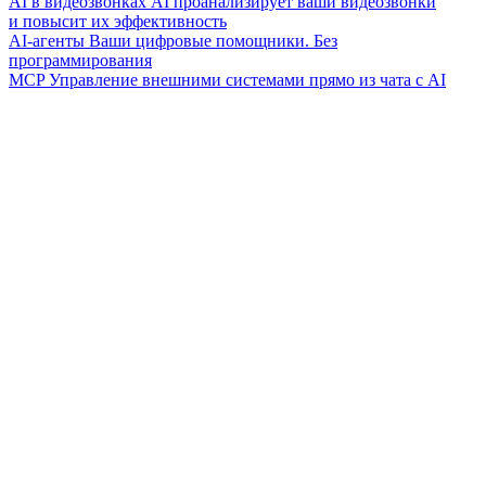
AI в видеозвонках
AI проанализирует ваши видеозвонки
и повысит их эффективность
AI-агенты
Ваши цифровые помощники. Без
программирования
MCP
Управление внешними системами прямо из чата с AI