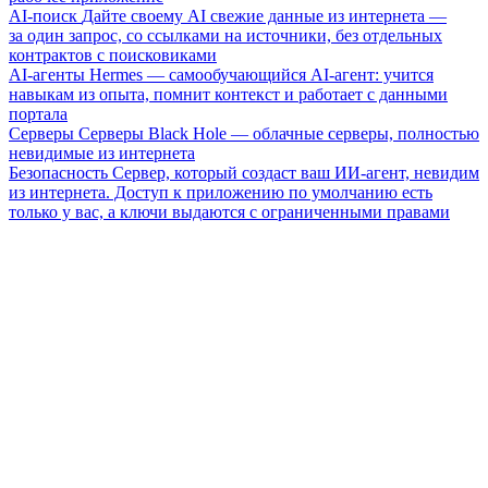
AI-поиск
Дайте своему AI свежие данные из интернета —
за один запрос, со ссылками на источники, без отдельных
контрактов с поисковиками
AI-агенты
Hermes — самообучающийся AI-агент: учится
навыкам из опыта, помнит контекст и работает с данными
портала
Серверы
Серверы Black Hole — облачные серверы, полностью
невидимые из интернета
Безопасность
Сервер, который создаст ваш ИИ-агент, невидим
из интернета. Доступ к приложению по умолчанию есть
только у вас, а ключи выдаются с ограниченными правами