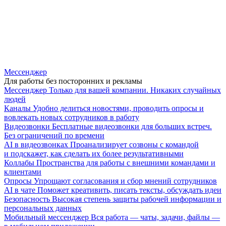
Мессенджер
Для работы без посторонних и рекламы
Мессенджер
Только для вашей компании. Никаких случайных
людей
Каналы
Удобно делиться новостями, проводить опросы и
вовлекать новых сотрудников в работу
Видеозвонки
Бесплатные видеозвонки для больших встреч.
Без ограничений по времени
AI в видеозвонках
Проанализирует созвоны с командой
и подскажет, как сделать их более результативными
Коллабы
Пространства для работы с внешними командами и
клиентами
Опросы
Упрощают согласования и сбор мнений сотрудников
AI в чате
Поможет креативить, писать тексты, обсуждать идеи
Безопасность
Высокая степень защиты рабочей информации и
персональных данных
Мобильный мессенджер
Вся работа — чаты, задачи, файлы —