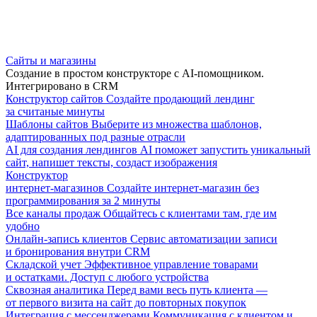
Сайты и магазины
Создание в простом конструкторе с AI-помощником.
Интегрировано в CRM
Конструктор сайтов
Создайте продающий лендинг
за считаные минуты
Шаблоны сайтов
Выберите из множества шаблонов,
адаптированных под разные отрасли
AI для создания лендингов
AI поможет запустить уникальный
сайт, напишет тексты, создаст изображения
Конструктор
интернет-магазинов
Создайте интернет-магазин без
программирования за 2 минуты
Все каналы продаж
Общайтесь с клиентами там, где им
удобно
Онлайн-запись клиентов
Сервис автоматизации записи
и бронирования внутри CRM
Складской учет
Эффективное управление товарами
и остатками. Доступ с любого устройства
Сквозная аналитика
Перед вами весь путь клиента —
от первого визита на сайт до повторных покупок
Интеграция с мессенджерами
Коммуникация с клиентом и