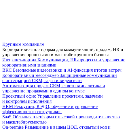
Крупным компаниям
Корпоративная платформа для коммуникаций, продаж, HR и
управления процессами в масштабе крупного бизнеса
Интранет-портал
Коммуникации, HR-процессы и управление
корпоративными знаниями
ВКС
Безопасные видеозвонки и AI-фиксация итогов встреч
Корпоративный мессенджер
Защищенные коммуникации
с интеграцией CRM, задач и видеосвязи
Автоматизация продаж
CRM, сквозная аналитика и
управление продажами в едином контуре
Проектный офис
Управление проектами, задачами
и контролем исполнения
HRM
Рекрутинг, КЭДО, обучение и управление
эффективностью сотрудников
SaaS
Облачная платформа с высокой производительностью
и масштабируемостью
On-premise
Размещение в вашем ЦОД, открытый код и