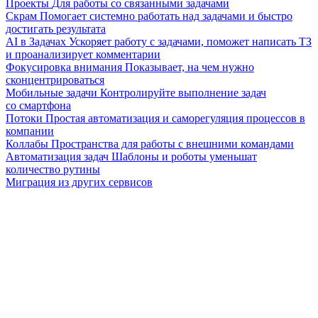
Проекты
Для работы со связанными задачами
Скрам
Помогает системно работать над задачами и быстро
достигать результата
AI в Задачах
Ускоряет работу с задачами, поможет написать ТЗ
и проанализирует комментарии
Фокусировка внимания
Показывает, на чем нужно
сконцентрироваться
Мобильные задачи
Контролируйте выполнение задач
со смартфона
Потоки
Простая автоматизация и саморегуляция процессов в
компании
Коллабы
Пространства для работы с внешними командами
Автоматизация задач
Шаблоны и роботы уменьшат
количество рутины
Миграция из других сервисов