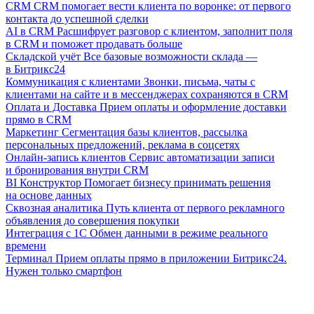
CRM
CRM помогает вести клиента по воронке: от первого
контакта до успешной сделки
AI в CRM
Расшифрует разговор с клиентом, заполнит поля
в CRM и поможет продавать больше
Складской учёт
Все базовые возможности склада —
в Битрикс24
Коммуникация с клиентами
Звонки, письма, чаты с
клиентами на сайте и в мессенджерах сохраняются в CRM
Оплата и Доставка
Прием оплаты и оформление доставки
прямо в CRM
Маркетинг
Сегментация базы клиентов, рассылка
персональных предложений, реклама в соцсетях
Онлайн-запись клиентов
Сервис автоматизации записи
и бронирования внутри CRM
BI Конструктор
Помогает бизнесу принимать решения
на основе данных
Сквозная аналитика
Путь клиента от первого рекламного
объявления до совершения покупки
Интеграция с 1С
Обмен данными в режиме реального
времени
Терминал
Прием оплаты прямо в приложении Битрикс24.
Нужен только смартфон