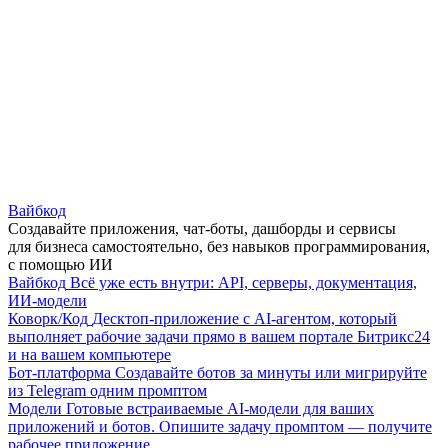
Вайбкод
Создавайте приложения, чат-боты, дашборды и сервисы
для бизнеса самостоятельно, без навыков программирования,
с помощью ИИ
Вайбкод
Всё уже есть внутри: API, серверы, документация,
ИИ-модели
Коворк/Код
Десктоп-приложение с AI-агентом, который
выполняет рабочие задачи прямо в вашем портале Битрикс24
и на вашем компьютере
Бот-платформа
Создавайте ботов за минуты или мигрируйте
из Telegram одним промптом
Модели
Готовые встраиваемые AI-модели для ваших
приложений и ботов. Опишите задачу промптом — получите
рабочее приложение