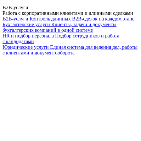
B2B-услуги
Работа с корпоративными клиентами и длинными сделками
B2B-услуги
Контроль длинных B2B-сделок на каждом этапе
Бухгалтерские услуги
Клиенты, задачи и документы
бухгалтерских компаний в одной системе
HR и подбор персонала
Подбор сотрудников и работа
с кандидатами
Юридические услуги
Единая система для ведения дел, работы
с клиентами и документооборота