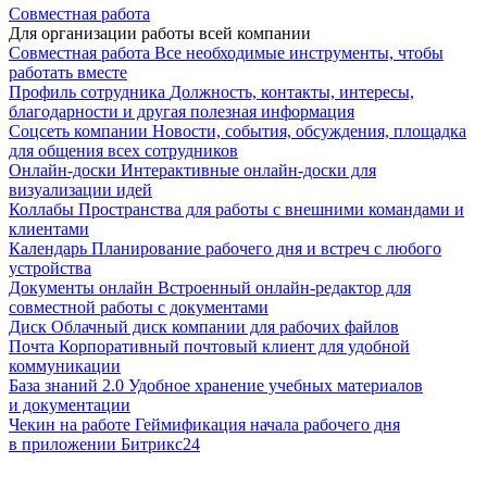
Совместная работа
Для организации работы всей компании
Совместная работа
Все необходимые инструменты, чтобы
работать вместе
Профиль сотрудника
Должность, контакты, интересы,
благодарности и другая полезная информация
Соцсеть компании
Новости, события, обсуждения, площадка
для общения всех сотрудников
Онлайн-доски
Интерактивные онлайн-доски для
визуализации идей
Коллабы
Пространства для работы с внешними командами и
клиентами
Календарь
Планирование рабочего дня и встреч с любого
устройства
Документы онлайн
Встроенный онлайн-редактор для
совместной работы с документами
Диск
Облачный диск компании для рабочих файлов
Почта
Корпоративный почтовый клиент для удобной
коммуникации
База знаний 2.0
Удобное хранение учебных материалов
и документации
Чекин на работе
Геймификация начала рабочего дня
в приложении Битрикс24