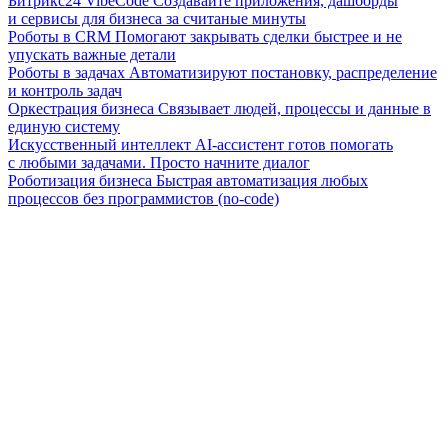
Битрикс24 VibeCode
Создавайте приложения, дашборды
и сервисы для бизнеса за считаные минуты
Роботы в CRM
Помогают закрывать сделки быстрее и не
упускать важные детали
Роботы в задачах
Автоматизируют постановку, распределение
и контроль задач
Оркестрация бизнеса
Связывает людей, процессы и данные в
единую систему
Искусственный интеллект
AI-ассистент готов помогать
с любыми задачами. Просто начните диалог
Роботизация бизнеса
Быстрая автоматизация любых
процессов без программистов (no-code)