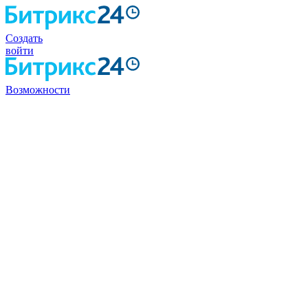
Создать
войти
Возможности