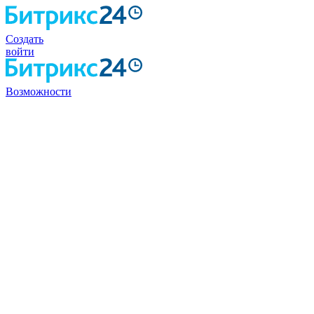
Создать
войти
Возможности