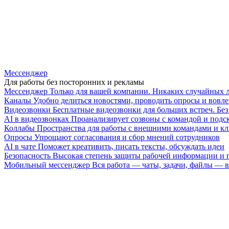
Мессенджер
Для работы без посторонних и рекламы
Мессенджер
Только для вашей компании. Никаких случайных 
Каналы
Удобно делиться новостями, проводить опросы и вовле
Видеозвонки
Бесплатные видеозвонки для больших встреч. Бе
AI в видеозвонках
Проанализирует созвоны с командой и подск
Коллабы
Пространства для работы с внешними командами и к
Опросы
Упрощают согласования и сбор мнений сотрудников
AI в чате
Поможет креативить, писать тексты, обсуждать идеи
Безопасность
Высокая степень защиты рабочей информации и
Мобильный мессенджер
Вся работа — чаты, задачи, файлы —