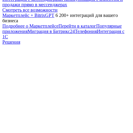
продажи прямо в мессенджерах
Смотреть все возможности
Маркетплейс + BitrixGPT
6 200+ интеграций для вашего
бизнеса
Подробнее о Маркетплейсе
Перейти в каталог
Популярные
приложения
Миграция в Битрикс24
Телефония
Интеграция с
1С
Решения