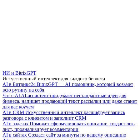
ИИ и BitrixGPT
Искусственный интеллект для каждого бизнеса
AI в Битрикс24
BitrixGPT — AI-помощник, который возьмет
всю рутину на себя
Чат с AI
AI-ассистент придумает нестандартные идеи для
бизнеса, напишет продающий текст рассылки или даже станет
для вас коучем
AI в CRM
Искусственный интеллект расшифрует запись
разговора с клиентом и заполнит CRM
AI в задачах
Поможет сформулировать описание, создаст чек-
лист, проанализирует комментарии
AI в сайтах
Создаст сайт за минуты по вашему описанию