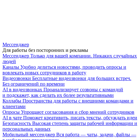
Мессенджер
Для работы без посторонних и рекламы
Мессенджер
Только для вашей компании. Никаких случайных
людей
Каналы
Удобно делиться новостями, проводить опросы и
вовлекать новых сотрудников в работу
Видеозвонки
Бесплатные видеозвонки для больших встреч.
Без ограничений по времени
AI в видеозвонках
Проанализирует созвоны с командой
и подскажет, как сделать их более результативными
Коллабы
Пространства для работы с внешними командами и
клиентами
Опросы
Упрощают согласования и сбор мнений сотрудников
AI в чате
Поможет креативить, писать тексты, обсуждать идеи
Безопасность
Высокая степень защиты рабочей информации и
персональных данных
Мобильный мессенджер
Вся работа — чаты, задачи, файлы —