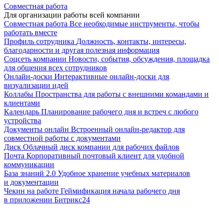
Совместная работа
Для организации работы всей компании
Совместная работа
Все необходимые инструменты, чтобы
работать вместе
Профиль сотрудника
Должность, контакты, интересы,
благодарности и другая полезная информация
Соцсеть компании
Новости, события, обсуждения, площадка
для общения всех сотрудников
Онлайн-доски
Интерактивные онлайн-доски для
визуализации идей
Коллабы
Пространства для работы с внешними командами и
клиентами
Календарь
Планирование рабочего дня и встреч с любого
устройства
Документы онлайн
Встроенный онлайн-редактор для
совместной работы с документами
Диск
Облачный диск компании для рабочих файлов
Почта
Корпоративный почтовый клиент для удобной
коммуникации
База знаний 2.0
Удобное хранение учебных материалов
и документации
Чекин на работе
Геймификация начала рабочего дня
в приложении Битрикс24