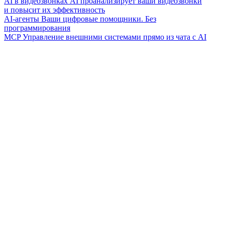
AI в видеозвонках
AI проанализирует ваши видеозвонки
и повысит их эффективность
AI-агенты
Ваши цифровые помощники. Без
программирования
MCP
Управление внешними системами прямо из чата с AI