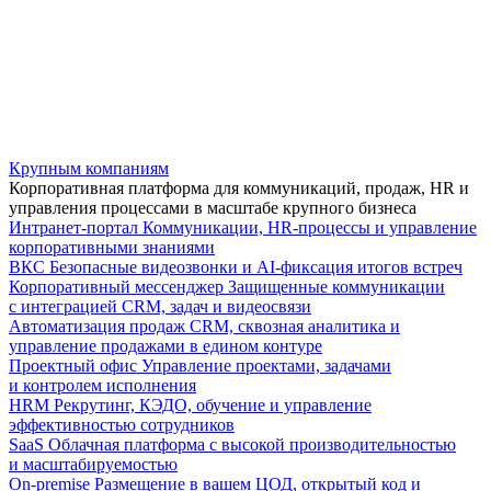
Крупным компаниям
Корпоративная платформа для коммуникаций, продаж, HR и
управления процессами в масштабе крупного бизнеса
Интранет-портал
Коммуникации, HR-процессы и управление
корпоративными знаниями
ВКС
Безопасные видеозвонки и AI-фиксация итогов встреч
Корпоративный мессенджер
Защищенные коммуникации
с интеграцией CRM, задач и видеосвязи
Автоматизация продаж
CRM, сквозная аналитика и
управление продажами в едином контуре
Проектный офис
Управление проектами, задачами
и контролем исполнения
HRM
Рекрутинг, КЭДО, обучение и управление
эффективностью сотрудников
SaaS
Облачная платформа с высокой производительностью
и масштабируемостью
On-premise
Размещение в вашем ЦОД, открытый код и