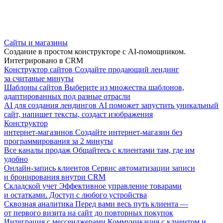
Сайты и магазины
Создание в простом конструкторе с AI-помощником.
Интегрировано в CRM
Конструктор сайтов
Создайте продающий лендинг
за считаные минуты
Шаблоны сайтов
Выберите из множества шаблонов,
адаптированных под разные отрасли
AI для создания лендингов
AI поможет запустить уникальный
сайт, напишет тексты, создаст изображения
Конструктор
интернет-магазинов
Создайте интернет-магазин без
программирования за 2 минуты
Все каналы продаж
Общайтесь с клиентами там, где им
удобно
Онлайн-запись клиентов
Сервис автоматизации записи
и бронирования внутри CRM
Складской учет
Эффективное управление товарами
и остатками. Доступ с любого устройства
Сквозная аналитика
Перед вами весь путь клиента —
от первого визита на сайт до повторных покупок
Интеграция с мессенджерами
Коммуникация с клиентом и