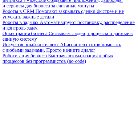
Битрикс24 VibeCode
Создавайте приложения, дашборды
и сервисы для бизнеса за считаные минуты
Роботы в CRM
Помогают закрывать сделки быстрее и не
упускать важные детали
Роботы в задачах
Автоматизируют постановку, распределение
и контроль задач
Оркестрация бизнеса
Связывает людей, процессы и данные в
единую систему
Искусственный интеллект
AI-ассистент готов помогать
с любыми задачами. Просто начните диалог
Роботизация бизнеса
Быстрая автоматизация любых
процессов без программистов (no-code)