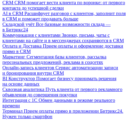
CRM
CRM помогает вести клиента по воронке: от первого
контакта до успешной сделки
AI в CRM
Расшифрует разговор с клиентом, заполнит поля
в CRM и поможет продавать больше
Складской учёт
Все базовые возможности склада —
в Битрикс24
Коммуникация с клиентами
Звонки, письма, чаты с
клиентами на сайте и в мессенджерах сохраняются в CRM
Оплата и Доставка
Прием оплаты и оформление доставки
прямо в CRM
Маркетинг
Сегментация базы клиентов, рассылка
персональных предложений, реклама в соцсетях
Онлайн-запись клиентов
Сервис автоматизации записи
и бронирования внутри CRM
BI Конструктор
Помогает бизнесу принимать решения
на основе данных
Сквозная аналитика
Путь клиента от первого рекламного
объявления до совершения покупки
Интеграция с 1С
Обмен данными в режиме реального
времени
Терминал
Прием оплаты прямо в приложении Битрикс24.
Нужен только смартфон