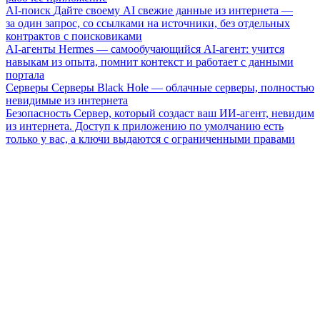
AI-поиск
Дайте своему AI свежие данные из интернета —
за один запрос, со ссылками на источники, без отдельных
контрактов с поисковиками
AI-агенты
Hermes — самообучающийся AI-агент: учится
навыкам из опыта, помнит контекст и работает с данными
портала
Серверы
Серверы Black Hole — облачные серверы, полностью
невидимые из интернета
Безопасность
Сервер, который создаст ваш ИИ-агент, невидим
из интернета. Доступ к приложению по умолчанию есть
только у вас, а ключи выдаются с ограниченными правами