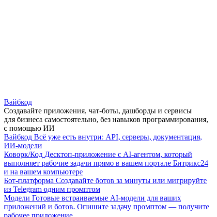
Вайбкод
Создавайте приложения, чат-боты, дашборды и сервисы
для бизнеса самостоятельно, без навыков программирования,
с помощью ИИ
Вайбкод
Всё уже есть внутри: API, серверы, документация,
ИИ-модели
Коворк/Код
Десктоп-приложение с AI-агентом, который
выполняет рабочие задачи прямо в вашем портале Битрикс24
и на вашем компьютере
Бот-платформа
Создавайте ботов за минуты или мигрируйте
из Telegram одним промптом
Модели
Готовые встраиваемые AI-модели для ваших
приложений и ботов. Опишите задачу промптом — получите
рабочее приложение