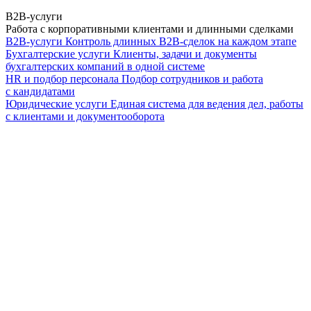
B2B-услуги
Работа с корпоративными клиентами и длинными сделками
B2B-услуги
Контроль длинных B2B-сделок на каждом этапе
Бухгалтерские услуги
Клиенты, задачи и документы
бухгалтерских компаний в одной системе
HR и подбор персонала
Подбор сотрудников и работа
с кандидатами
Юридические услуги
Единая система для ведения дел, работы
с клиентами и документооборота