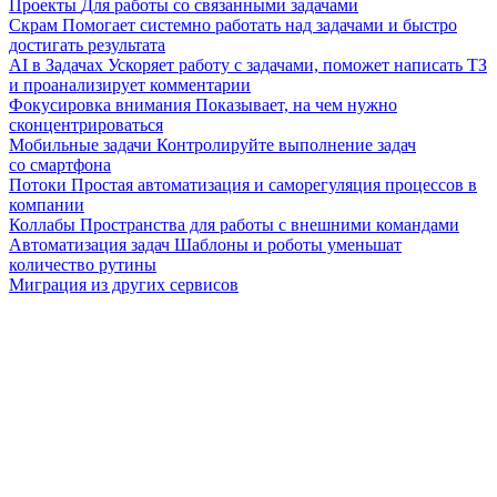
Проекты
Для работы со связанными задачами
Скрам
Помогает системно работать над задачами и быстро
достигать результата
AI в Задачах
Ускоряет работу с задачами, поможет написать ТЗ
и проанализирует комментарии
Фокусировка внимания
Показывает, на чем нужно
сконцентрироваться
Мобильные задачи
Контролируйте выполнение задач
со смартфона
Потоки
Простая автоматизация и саморегуляция процессов в
компании
Коллабы
Пространства для работы с внешними командами
Автоматизация задач
Шаблоны и роботы уменьшат
количество рутины
Миграция из других сервисов