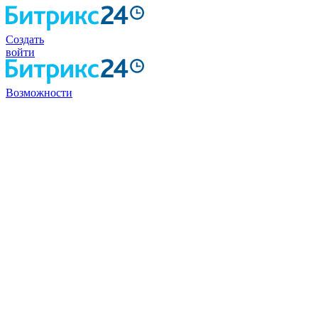
Создать
войти
Возможности