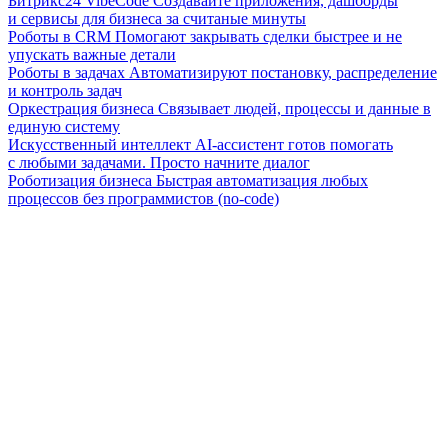
Битрикс24 VibeCode
Создавайте приложения, дашборды
и сервисы для бизнеса за считаные минуты
Роботы в CRM
Помогают закрывать сделки быстрее и не
упускать важные детали
Роботы в задачах
Автоматизируют постановку, распределение
и контроль задач
Оркестрация бизнеса
Связывает людей, процессы и данные в
единую систему
Искусственный интеллект
AI-ассистент готов помогать
с любыми задачами. Просто начните диалог
Роботизация бизнеса
Быстрая автоматизация любых
процессов без программистов (no-code)