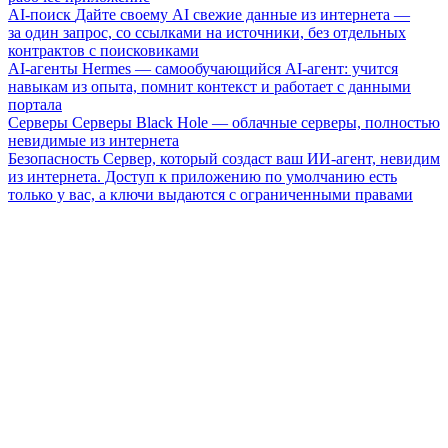
AI-поиск
Дайте своему AI свежие данные из интернета —
за один запрос, со ссылками на источники, без отдельных
контрактов с поисковиками
AI-агенты
Hermes — самообучающийся AI-агент: учится
навыкам из опыта, помнит контекст и работает с данными
портала
Серверы
Серверы Black Hole — облачные серверы, полностью
невидимые из интернета
Безопасность
Сервер, который создаст ваш ИИ-агент, невидим
из интернета. Доступ к приложению по умолчанию есть
только у вас, а ключи выдаются с ограниченными правами