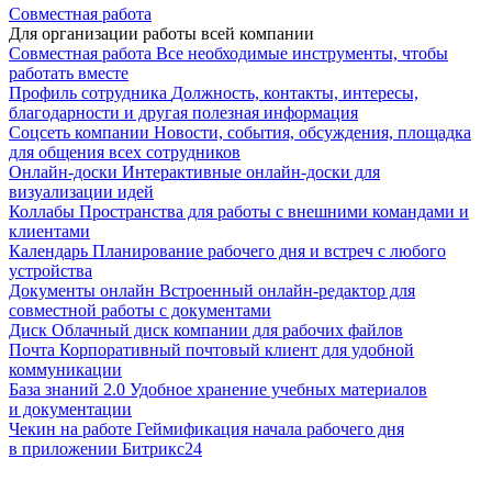
Совместная работа
Для организации работы всей компании
Совместная работа
Все необходимые инструменты, чтобы
работать вместе
Профиль сотрудника
Должность, контакты, интересы,
благодарности и другая полезная информация
Соцсеть компании
Новости, события, обсуждения, площадка
для общения всех сотрудников
Онлайн-доски
Интерактивные онлайн-доски для
визуализации идей
Коллабы
Пространства для работы с внешними командами и
клиентами
Календарь
Планирование рабочего дня и встреч с любого
устройства
Документы онлайн
Встроенный онлайн-редактор для
совместной работы с документами
Диск
Облачный диск компании для рабочих файлов
Почта
Корпоративный почтовый клиент для удобной
коммуникации
База знаний 2.0
Удобное хранение учебных материалов
и документации
Чекин на работе
Геймификация начала рабочего дня
в приложении Битрикс24