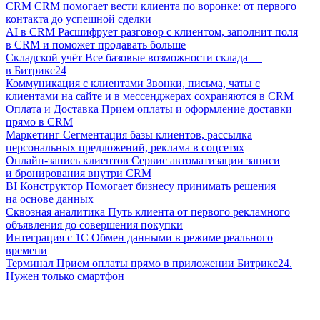
CRM
CRM помогает вести клиента по воронке: от первого
контакта до успешной сделки
AI в CRM
Расшифрует разговор с клиентом, заполнит поля
в CRM и поможет продавать больше
Складской учёт
Все базовые возможности склада —
в Битрикс24
Коммуникация с клиентами
Звонки, письма, чаты с
клиентами на сайте и в мессенджерах сохраняются в CRM
Оплата и Доставка
Прием оплаты и оформление доставки
прямо в CRM
Маркетинг
Сегментация базы клиентов, рассылка
персональных предложений, реклама в соцсетях
Онлайн-запись клиентов
Сервис автоматизации записи
и бронирования внутри CRM
BI Конструктор
Помогает бизнесу принимать решения
на основе данных
Сквозная аналитика
Путь клиента от первого рекламного
объявления до совершения покупки
Интеграция с 1С
Обмен данными в режиме реального
времени
Терминал
Прием оплаты прямо в приложении Битрикс24.
Нужен только смартфон