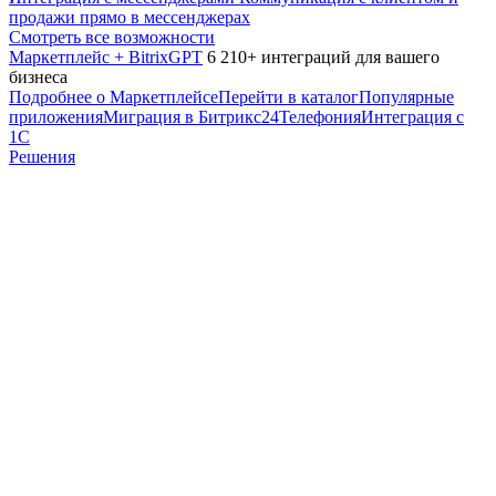
продажи прямо в мессенджерах
Смотреть все возможности
Маркетплейс + BitrixGPT
6 210+ интеграций для вашего
бизнеса
Подробнее о Маркетплейсе
Перейти в каталог
Популярные
приложения
Миграция в Битрикс24
Телефония
Интеграция с
1С
Решения