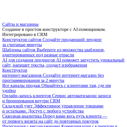
Сайты и магазины
Создание в простом конструкторе с AI-помощником.
Интегрировано в CRM
Конструктор сайтов
Создайте продающий лендинг
за считаные минуты
Шаблоны сайтов
Выберите из множества шаблонов,
адаптированных под разные отрасли
AI для создания лендингов
AI поможет запустить уникальный
сайт, напишет тексты, создаст изображения
Конструктор
интернет-магазинов
Создайте интернет-магазин без
программирования за 2 минуты
Все каналы продаж
Общайтесь с клиентами там, где им
удобно
Онлайн-запись клиентов
Сервис автоматизации записи
и бронирования внутри CRM
Складской учет
Эффективное управление товарами
и остатками. Доступ с любого устройства
Сквозная аналитика
Перед вами весь путь клиента —
от первого визита на сайт до повторных покупок
Интеграция с мессенджерами
Коммуникация с клиентом и