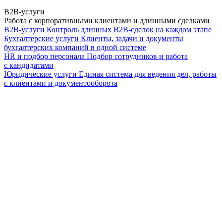
B2B-услуги
Работа с корпоративными клиентами и длинными сделками
B2B-услуги
Контроль длинных B2B-сделок на каждом этапе
Бухгалтерские услуги
Клиенты, задачи и документы
бухгалтерских компаний в одной системе
HR и подбор персонала
Подбор сотрудников и работа
с кандидатами
Юридические услуги
Единая система для ведения дел, работы
с клиентами и документооборота