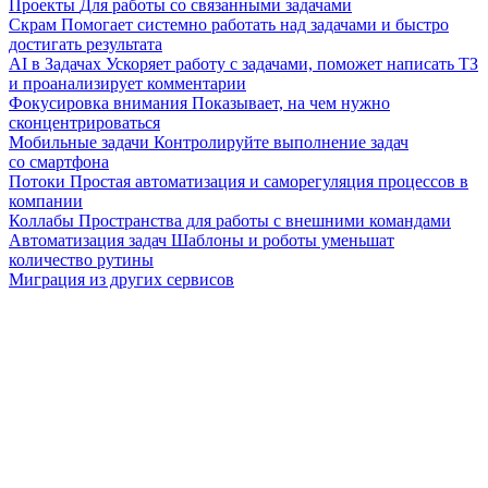
Проекты
Для работы со связанными задачами
Скрам
Помогает системно работать над задачами и быстро
достигать результата
AI в Задачах
Ускоряет работу с задачами, поможет написать ТЗ
и проанализирует комментарии
Фокусировка внимания
Показывает, на чем нужно
сконцентрироваться
Мобильные задачи
Контролируйте выполнение задач
со смартфона
Потоки
Простая автоматизация и саморегуляция процессов в
компании
Коллабы
Пространства для работы с внешними командами
Автоматизация задач
Шаблоны и роботы уменьшат
количество рутины
Миграция из других сервисов