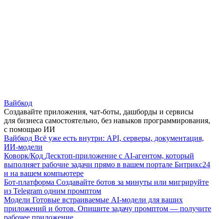
Вайбкод
Создавайте приложения, чат-боты, дашборды и сервисы
для бизнеса самостоятельно, без навыков программирования,
с помощью ИИ
Вайбкод
Всё уже есть внутри: API, серверы, документация,
ИИ-модели
Коворк/Код
Десктоп-приложение с AI-агентом, который
выполняет рабочие задачи прямо в вашем портале Битрикс24
и на вашем компьютере
Бот-платформа
Создавайте ботов за минуты или мигрируйте
из Telegram одним промптом
Модели
Готовые встраиваемые AI-модели для ваших
приложений и ботов. Опишите задачу промптом — получите
рабочее приложение