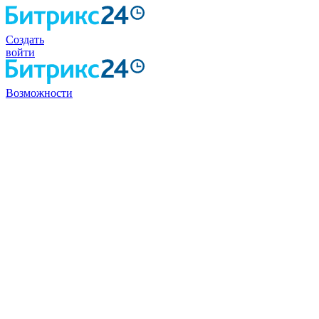
Создать
войти
Возможности