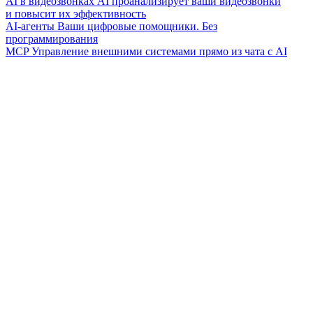
AI в видеозвонках
AI проанализирует ваши видеозвонки
и повысит их эффективность
AI-агенты
Ваши цифровые помощники. Без
программирования
MCP
Управление внешними системами прямо из чата с AI