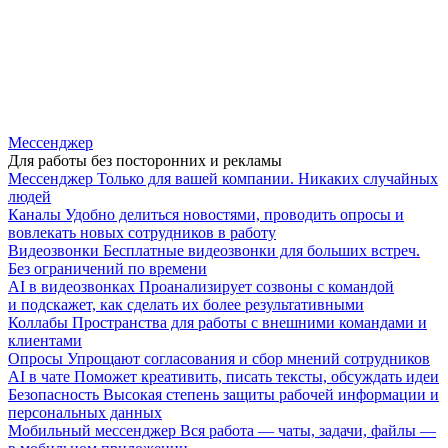
Мессенджер
Для работы без посторонних и рекламы
Мессенджер
Только для вашей компании. Никаких случайных
людей
Каналы
Удобно делиться новостями, проводить опросы и
вовлекать новых сотрудников в работу
Видеозвонки
Бесплатные видеозвонки для больших встреч.
Без ограничений по времени
AI в видеозвонках
Проанализирует созвоны с командой
и подскажет, как сделать их более результативными
Коллабы
Пространства для работы с внешними командами и
клиентами
Опросы
Упрощают согласования и сбор мнений сотрудников
AI в чате
Поможет креативить, писать тексты, обсуждать идеи
Безопасность
Высокая степень защиты рабочей информации и
персональных данных
Мобильный мессенджер
Вся работа — чаты, задачи, файлы —