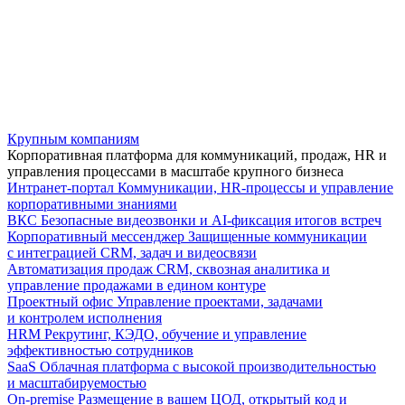
Крупным компаниям
Корпоративная платформа для коммуникаций, продаж, HR и
управления процессами в масштабе крупного бизнеса
Интранет-портал
Коммуникации, HR-процессы и управление
корпоративными знаниями
ВКС
Безопасные видеозвонки и AI-фиксация итогов встреч
Корпоративный мессенджер
Защищенные коммуникации
с интеграцией CRM, задач и видеосвязи
Автоматизация продаж
CRM, сквозная аналитика и
управление продажами в едином контуре
Проектный офис
Управление проектами, задачами
и контролем исполнения
HRM
Рекрутинг, КЭДО, обучение и управление
эффективностью сотрудников
SaaS
Облачная платформа с высокой производительностью
и масштабируемостью
On-premise
Размещение в вашем ЦОД, открытый код и