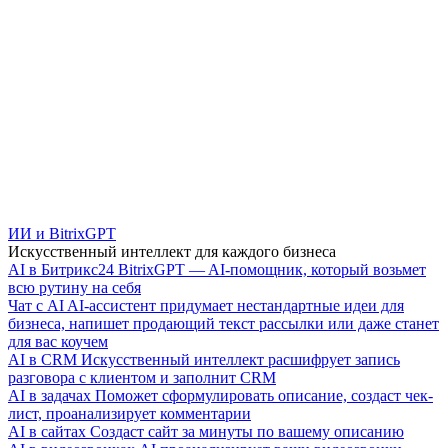
ИИ и BitrixGPT
Искусственный интеллект для каждого бизнеса
AI в Битрикс24
BitrixGPT — AI-помощник, который возьмет
всю рутину на себя
Чат с AI
AI-ассистент придумает нестандартные идеи для
бизнеса, напишет продающий текст рассылки или даже станет
для вас коучем
AI в CRM
Искусственный интеллект расшифрует запись
разговора с клиентом и заполнит CRM
AI в задачах
Поможет сформулировать описание, создаст чек-
лист, проанализирует комментарии
AI в сайтах
Создаст сайт за минуты по вашему описанию