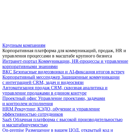
Крупным компаниям
Корпоративная платформа для коммуникаций, продаж, HR и
управления процессами в масштабе крупного бизнеса
Интранет-портал
Коммуникации, HR-процессы и управление
корпоративными знаниями
ВКС
Безопасные видеозвонки и AI-фиксация итогов встреч
Корпоративный мессенджер
Защищенные коммуникации
с интеграцией CRM, задач и видеосвязи
Автоматизация продаж
CRM, сквозная аналитика и
управление продажами в едином контуре
Проектный офис
Управление проектами, задачами
и контролем исполнения
HRM
Рекрутинг, КЭДО, обучение и управление
эффективностью сотрудников
SaaS
Облачная платформа с высокой производительностью
и масштабируемостью
On-premise
Размещение в вашем ЦОД, открытый код и