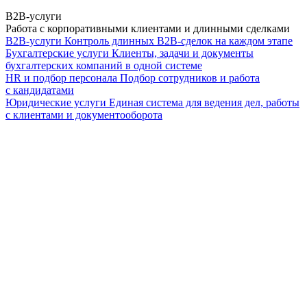
B2B-услуги
Работа с корпоративными клиентами и длинными сделками
B2B-услуги
Контроль длинных B2B-сделок на каждом этапе
Бухгалтерские услуги
Клиенты, задачи и документы
бухгалтерских компаний в одной системе
HR и подбор персонала
Подбор сотрудников и работа
с кандидатами
Юридические услуги
Единая система для ведения дел, работы
с клиентами и документооборота