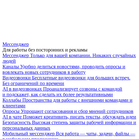
Мессенджер
Для работы без посторонних и рекламы
Мессенджер
Только для вашей компании. Никаких случайных
людей
Каналы
Удобно делиться новостями, проводить опросы и
вовлекать новых сотрудников в работу
Видеозвонки
Бесплатные видеозвонки для больших встреч.
Без ограничений по времени
AI в видеозвонках
Проанализирует созвоны с командой
и подскажет, как сделать их более результативными
Коллабы
Пространства для работы с внешними командами и
клиентами
Опросы
Упрощают согласования и сбор мнений сотрудников
AI в чате
Поможет креативить, писать тексты, обсуждать идеи
Безопасность
Высокая степень защиты рабочей информации и
персональных данных
Мобильный мессенджер
Вся работа — чаты, задачи, файлы —