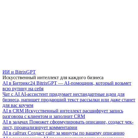
ИИ и BitrixGPT
Искусственный интеллект для каждого бизнеса
AI в Битрикс24
BitrixGPT — AI-помощник, который возьмет
всю рутину на себя
Чат с AI
AI-ассистент придумает нестандартные идеи для
бизнеса, напишет продающий текст рассылки или даже станет
для вас коучем
AI в CRM
Искусственный интеллект расшифрует запись
разговора с клиентом и заполнит CRM
AI в задачах
Поможет сформулировать описание, создаст чек-
лист, проанализирует комментарии
AI в сайтах
Создаст сайт за минуты по вашему описанию