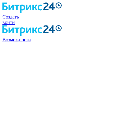
Создать
войти
Возможности