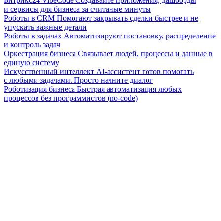
Битрикс24 VibeCode
Создавайте приложения, дашборды
и сервисы для бизнеса за считаные минуты
Роботы в CRM
Помогают закрывать сделки быстрее и не
упускать важные детали
Роботы в задачах
Автоматизируют постановку, распределение
и контроль задач
Оркестрация бизнеса
Связывает людей, процессы и данные в
единую систему
Искусственный интеллект
AI-ассистент готов помогать
с любыми задачами. Просто начните диалог
Роботизация бизнеса
Быстрая автоматизация любых
процессов без программистов (no-code)