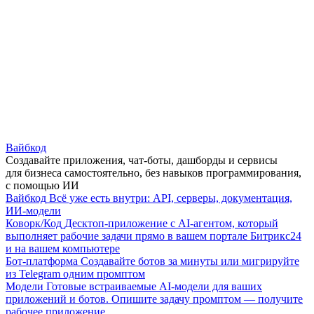
Вайбкод
Создавайте приложения, чат-боты, дашборды и сервисы
для бизнеса самостоятельно, без навыков программирования,
с помощью ИИ
Вайбкод
Всё уже есть внутри: API, серверы, документация,
ИИ-модели
Коворк/Код
Десктоп-приложение с AI-агентом, который
выполняет рабочие задачи прямо в вашем портале Битрикс24
и на вашем компьютере
Бот-платформа
Создавайте ботов за минуты или мигрируйте
из Telegram одним промптом
Модели
Готовые встраиваемые AI-модели для ваших
приложений и ботов. Опишите задачу промптом — получите
рабочее приложение