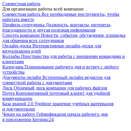
Совместная работа
Для организации работы всей компании
Совместная работа
Все необходимые инструменты, чтобы
работать вместе
Профиль сотрудника
Должность, контакты, интересы,
благодарности и другая полезная информация
Соцсеть компании
Новости, события, обсуждения, площадка
для общения всех сотрудников
Онлайн-доски
Интерактивные онлайн-доски для
визуализации идей
Коллабы
Пространства для работы с внешними командами и
клиентами
Календарь
Планирование рабочего дня и встреч с любого
устройства
Документы онлайн
Встроенный онлайн-редактор для
совместной работы с документами
Диск
Облачный диск компании для рабочих файлов
Почта
Корпоративный почтовый клиент для удобной
коммуникации
База знаний 2.0
Удобное хранение учебных материалов
и документации
Чекин на работе
Геймификация начала рабочего дня
в приложении Битрикс24