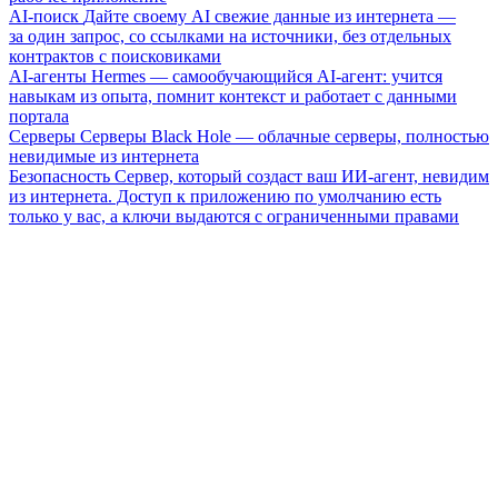
AI-поиск
Дайте своему AI свежие данные из интернета —
за один запрос, со ссылками на источники, без отдельных
контрактов с поисковиками
AI-агенты
Hermes — самообучающийся AI-агент: учится
навыкам из опыта, помнит контекст и работает с данными
портала
Серверы
Серверы Black Hole — облачные серверы, полностью
невидимые из интернета
Безопасность
Сервер, который создаст ваш ИИ-агент, невидим
из интернета. Доступ к приложению по умолчанию есть
только у вас, а ключи выдаются с ограниченными правами