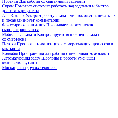
Проекты
Для работы со связанными задачами
Скрам
Помогает системно работать над задачами и быстро
достигать результата
AI в Задачах
Ускоряет работу с задачами, поможет написать ТЗ
и проанализирует комментарии
Фокусировка внимания
Показывает, на чем нужно
сконцентрироваться
Мобильные задачи
Контролируйте выполнение задач
со смартфона
Потоки
Простая автоматизация и саморегуляция процессов в
компании
Коллабы
Пространства для работы с внешними командами
Автоматизация задач
Шаблоны и роботы уменьшат
количество рутины
Миграция из других сервисов