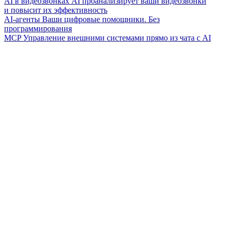
AI в видеозвонках
AI проанализирует ваши видеозвонки
и повысит их эффективность
AI-агенты
Ваши цифровые помощники. Без
программирования
MCP
Управление внешними системами прямо из чата с AI