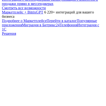
продажи прямо в мессенджерах
Смотреть все возможности
Маркетплейс + BitrixGPT
6 220+ интеграций для вашего
бизнеса
Подробнее о Маркетплейсе
Перейти в каталог
Популярные
приложения
Миграция в Битрикс24
Телефония
Интеграция с
1С
Решения