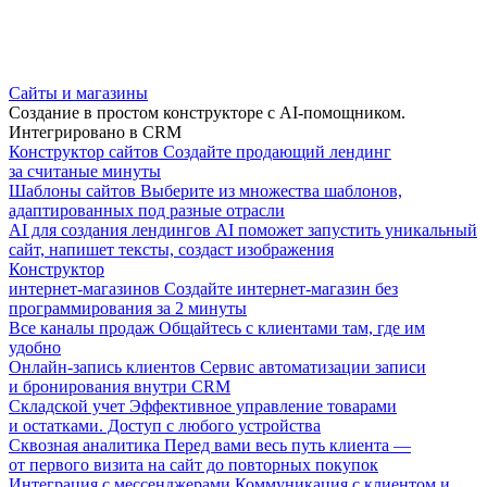
Сайты и магазины
Создание в простом конструкторе с AI-помощником.
Интегрировано в CRM
Конструктор сайтов
Создайте продающий лендинг
за считаные минуты
Шаблоны сайтов
Выберите из множества шаблонов,
адаптированных под разные отрасли
AI для создания лендингов
AI поможет запустить уникальный
сайт, напишет тексты, создаст изображения
Конструктор
интернет-магазинов
Создайте интернет-магазин без
программирования за 2 минуты
Все каналы продаж
Общайтесь с клиентами там, где им
удобно
Онлайн-запись клиентов
Сервис автоматизации записи
и бронирования внутри CRM
Складской учет
Эффективное управление товарами
и остатками. Доступ с любого устройства
Сквозная аналитика
Перед вами весь путь клиента —
от первого визита на сайт до повторных покупок
Интеграция с мессенджерами
Коммуникация с клиентом и