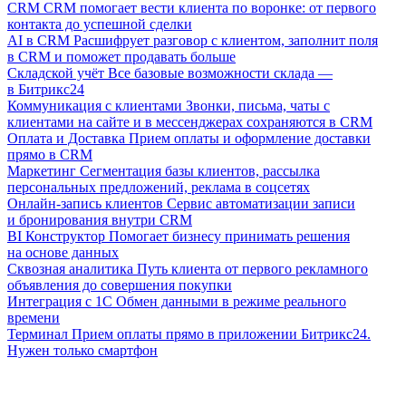
CRM
CRM помогает вести клиента по воронке: от первого
контакта до успешной сделки
AI в CRM
Расшифрует разговор с клиентом, заполнит поля
в CRM и поможет продавать больше
Складской учёт
Все базовые возможности склада —
в Битрикс24
Коммуникация с клиентами
Звонки, письма, чаты с
клиентами на сайте и в мессенджерах сохраняются в CRM
Оплата и Доставка
Прием оплаты и оформление доставки
прямо в CRM
Маркетинг
Сегментация базы клиентов, рассылка
персональных предложений, реклама в соцсетях
Онлайн-запись клиентов
Сервис автоматизации записи
и бронирования внутри CRM
BI Конструктор
Помогает бизнесу принимать решения
на основе данных
Сквозная аналитика
Путь клиента от первого рекламного
объявления до совершения покупки
Интеграция с 1С
Обмен данными в режиме реального
времени
Терминал
Прием оплаты прямо в приложении Битрикс24.
Нужен только смартфон